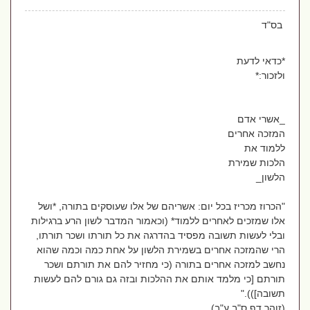
בס"ד
*כדאי לדעת
ולזכור:*
_אשרי אדם
המזכה אחרים
ללמוד את
הלכות שמירת
הלשון_
"הכרוז מכריז בכל יום: אשריהם של אלו שעוסקים בתורה, *ושל
אלו שמזכים לאחרים ללמוד* (וכאמור המדבר לשון הרע ברגילות
ובלי לעשות תשובה מפסיד בהדרגה את כל תורתו ושכר תורתו,
הרי שהמזכה אחרים בשמירת הלשון על אחת כמה וכמה שהוא
נחשב למזכה אחרים בתורה (כי מחזיר להם את תורתם ושכר
תורתם [כי מלמד אותם את ההלכות ובזה גם גורם להם לעשות
תשובה]))."
(זוהר דף ס"ב ע"ב)