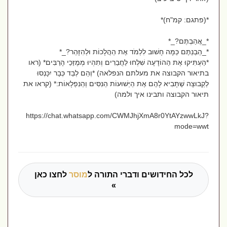
*(פתגם: קמ"ח)*
*_אֲהַבְתֶּם?_*
*_הֵבַנְתֶּם כַּמָּה חָשׁוּב לִלְמֹד אֶת הַהֲלָכוֹת וּלְהִזָּהֵר?_*
*הַעְתִּיקוּ אֶת הַהוֹדָעָה שִׁלְחוּ לַחֲבֵרִים וְתִהְיוּ מְמֶזַכֵי הָרַבִּים* (ראו
בתיאור הקבוצה את מעלתם הנפלאה) *וְהֵם לְבַד כְּבָר יִכָּנְסוּ
לַקְבוּצָה שֶׁתָּבִיא לָהֶם אֶת הַיְּשׁוּעוֹת הַנִּסִּים וְהַנִּפְלָאוֹת:* (קראו את
תיאור הקבוצה ותבינו איך ולמה)
https://chat.whatsapp.com/CWMJhjXmA8r0YtAYzwwLkJ?
mode=wwt
לכל החידושים ודברי התורה ל
מוסר
לחצו כאן
»