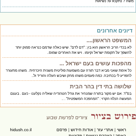
ה ? נתקנא על נשיאות
יונים אחרונים
המשפט הראשון....
לא בכדי הריב הראשון הוא בין : "דם לדם". שיש כאלה שדמם כנראה סמוק יותר
להשפך על תקומת ישראל וקיומו . ויש את האחרים שמוס..
מהפכות עושים בעם ישראל ...
כל אימת שאני מביא דבר תורה עם משמעות פוליטית משנית היכרחית . משהו מתעורר
להפריע לי בכתיבה. כמה פעמים משהו מחק ושיבש העלה והוריד ול..
שלושה בתי דין בהר הבית
בס"ד. אם יש מקור בתורה שמנהיר את גודל הטרגדיה שאליה נקלענו - כעם . בעצם
המעשה הנלוז הקרוי : "המהפכה המשפטית" . ..
ראשי
|
אתרי עזר
|
אודות חידוש
|
פרסם
hidush.co.il
באתר
|
הצהרת נגישות
|
מדיניות