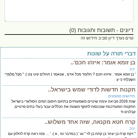
דיונים - תשובות ותגובות (0)
טרם נערך דיון סביב חידוש זה
ברי תורה על שונות
ן זומא אומר: איזהו חכם'..
יב
בן זומא אומר : איזהו חכם ? הלומד מכל אדם , שנאמר ( תהלים קיט צט ): " מִכָּל מְלַמְּדַי
ְׂכַּלְתִּי כִּי עֵ
קנות חדשות לדודי שמש בישראל..
ידושים ממומנים
שנת 2026 מביאה עימה שינויים משמעותיים בתחום חימום המים הסולארי בישראל.
קנות המעודכנות שנכנסות לתוקף משנות את הכללים עבור בעלי בתים פרטיים,
לנים וד
רח חטא מקנאה, שזה אחד משלוש..
יב
ויקח קרח בן יצהר בן קהת בן לוי " וגו ' ( במדבר טז , א ). ' … ומה ראה קרח לחלוק עם