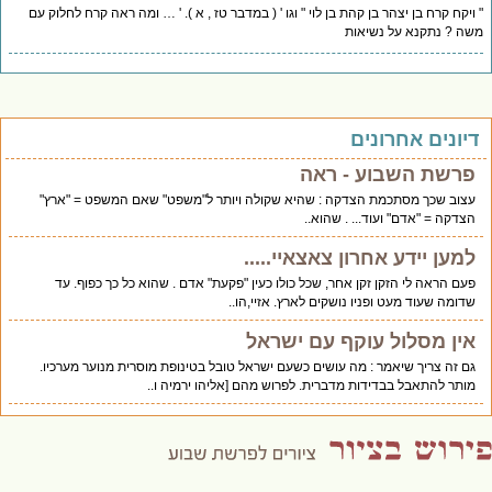
ויקח קרח בן יצהר בן קהת בן לוי " וגו ' ( במדבר טז , א ). ' … ומה ראה קרח לחלוק עם
ה ? נתקנא על נשיאות
יונים אחרונים
פרשת השבוע - ראה
עצוב שכך מסתכמת הצדקה : שהיא שקולה ויותר ל"משפט" שאם המשפט = "ארץ"
הצדקה = "אדם" ועוד... . שהוא..
למען יידע אחרון צאצאיי.....
פעם הראה לי הזקן זקן אחר, שכל כולו כעין "פקעת" אדם . שהוא כל כך כפוף. עד
שדומה שעוד מעט ופניו נושקים לארץ. אזיי,הו..
אין מסלול עוקף עם ישראל
גם זה צריך שיאמר : מה עושים כשעם ישראל טובל בטינופת מוסרית מנוער מערכיו.
מותר להתאבל בבדידות מדברית. לפרוש מהם [אליהו ירמיה ו..