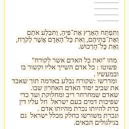
-----------------
-----------------
-----------------
---------------
וַתִּפְתַּח הָאָרֶץ אֶת־פִּיהָ, וַתִּבְלַע אֹתָם
וְאֶת־בָּתֵּיהֶם, וְאֵת כָּל־הָאָדָם אֲשֶׁר לְקֹרַח,
וְאֵת כָּל־הָרְכוּשׁ.
מהו "ואת כל האדם אשר לקורח"
פשוטו : כל אדם השייך אליו וקשור בו
ובמעשיו .
ומדרשו :שקורח נבלע באדמה תוך שאבד
את שביב יסוד האדם האחרון שבו.
שאדם שמחרחר ריב ומחלוקת ועד כדי
שפיכות דמים בעם ישראל חל עליו דין
כרת להיותו נכרת מהיותו אדם .
ונכרת משורשו כחלק מכלל ישראל גם
בגילגולים הבאים.