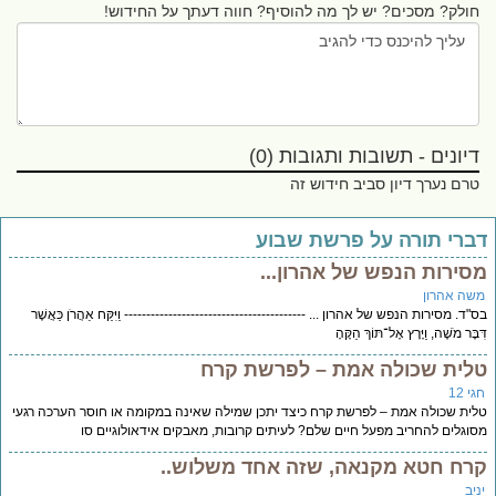
חולק? מסכים? יש לך מה להוסיף? חווה דעתך על החידוש!
דיונים - תשובות ותגובות (0)
טרם נערך דיון סביב חידוש זה
ברי תורה על פרשת שבוע
סירות הנפש של אהרון...
שה אהרון
"ד. מסירות הנפש של אהרון ... ----------------------------------------- וַיִּקַּח אַהֲרֹן כַּאֲשֶׁר
בֶּר מֹשֶׁה, וַיָּרָץ אֶל־תּוֹךְ הַקָּהָ
לית שכולה אמת – לפרשת קרח
י 12
ית שכולה אמת – לפרשת קרח כיצד יתכן שמילה שאינה במקומה או חוסר הערכה רגעי
וגלים להחריב מפעל חיים שלם? לעיתים קרובות, מאבקים אידאולוגיים סו
רח חטא מקנאה, שזה אחד משלוש..
יב