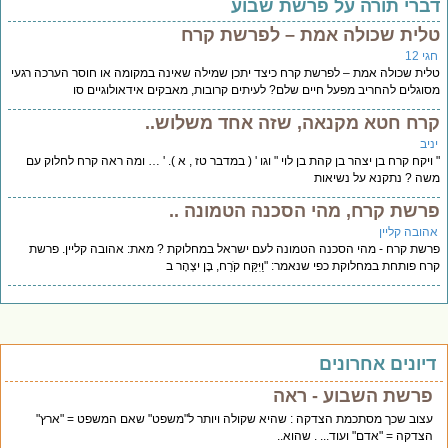
ברי תורה על פרשת שבוע
לית שכולה אמת – לפרשת קרח
י 12
ית שכולה אמת – לפרשת קרח כיצד יתכן שמילה שאינה במקומה או חוסר הערכה רגעי
וגלים להחריב מפעל חיים שלם? לעיתים קרובות, מאבקים אידאולוגיים סו
רח חטא מקנאה, שזה אחד משלוש..
יב
ויקח קרח בן יצהר בן קהת בן לוי " וגו ' ( במדבר טז , א ). ' … ומה ראה קרח לחלוק עם
ה ? נתקנא על נשיאות
רשת קרח, מהי הסכנה הטמונה ..
הובה קליין
שת קרח - מהי הסכנה הטמונה לעם ישראל במחלוקת ? מאת: אהובה קליין. פרשת
ח פותחת במחלוקת כפי שנאמר: "וַיִּקַּח קֹרַח, בֶּן יִצְהָר ב
יונים אחרונים
פרשת השבוע - ראה
עצוב שכך מסתכמת הצדקה : שהיא שקולה ויותר ל"משפט" שאם המשפט = "ארץ"
הצדקה = "אדם" ועוד... . שהוא..