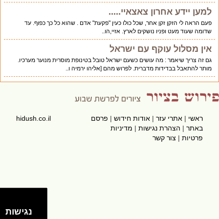
למען יידע אחרון צאצאיי.....
פעם הראה לי הזקן זקן אחר, שכל כולו כעין "פקעת" אדם . שהוא כל כך כפוף. עד
שדומה שעוד מעט ופניו נושקים לארץ. אזיי,הו..
אין מסלול עוקף עם ישראל
גם זה צריך שיאמר : מה עושים כשעם ישראל טובל בטינופת מוסרית מנוער מערכיו.
מותר להתאבל בבדידות מדברית. לפרוש מהם [אליהו ירמיה ו..
ראשי
|
אתרי עזר
|
אודות חידוש
|
פרסם
hidush.co.il
באתר
|
הצהרת נגישות
|
מדיניות
פרטיות
|
צור קשר
נגישות