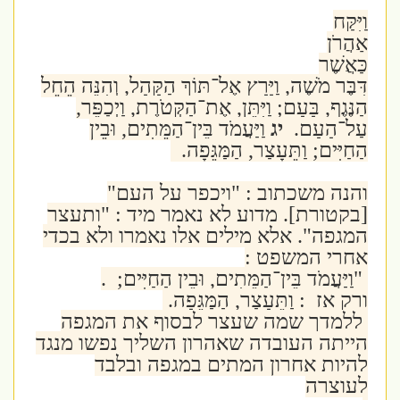
וַיִּקַּח
אַהֲרֹן
כַּאֲשֶׁר
דִּבֶּר מֹשֶׁה, וַיָּרָץ אֶל־תּוֹךְ הַקָּהָל, וְהִנֵּה הֵחֵל
הַנֶּגֶף, בָּעָם; וַיִּתֵּן, אֶת־הַקְּטֹרֶת, וַיְכַפֵּר,
עַל־הָעָם.
יג
וַיַּעֲמֹד בֵּין־הַמֵּתִים, וּבֵין
הַחַיִּים; וַתֵּעָצַר, הַמַּגֵּפָה.
והנה משכתוב : "ויכפר על העם"
[בקטורת]. מדוע לא נאמר מיד : "ותעצר
המגפה". אלא מילים אלו נאמרו ולא בכדי
אחרי המשפט :
"
וַיַּעֲמֹד בֵּין־הַמֵּתִים, וּבֵין הַחַיִּים; .
ורק אז : וַתֵּעָצַר, הַמַּגֵּפָה.
ללמדך שמה שעצר לבסוף את המגפה
הייתה העובדה שאהרון השליך נפשו מנגד
להיות אחרון המתים במגפה ובלבד
לעוצרה