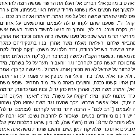
ראה טוב מהם
;
אולי דברים אלו העלו את החשד שמשה רוצה להראות
 למשוך את הנשים אליו
(
שהוא היחיד שיהיה ראוי בעיניהן
),
ולכן עורר
 פס
'
לפני שנאמר שמשה נפל על פניו נאמר
: “
ויאמרו אלהם רב לכם …
קהל ה
'”,
שטענו שהם לקחו גדולה לעצמם ומתנשאים על אחרים
ם
,
כקרח ושבט בני לוי
),
ומתוך זה הגיעו לחשוד במשה באשת איש
דרש יותר מודגש שכביכול טענו שמשה ביזה אותם וכיבד את אהרן
,
ביזוי שלהם והעלאת מעלת משה אהרן ובניו בתפקידיהם כמלך
יותר שנעשה בשביל כבודם
,
ובזה חלקו על משה
): '
"
וַיִּקַּח קֹרַח
"
.
לקח
צה מאשתו
.
כשאמר הקב
"
ה למשה
(
במדבר ח
,
ו
)
: "
קח את הלוים מתוך
אותם וכה תעשה להם לטהרם
"
וגו
' "
והעבירו תער על כל בשרם
",
מיד
 לחזור על ישראל לא היו מכירין אותו
.
אמרו לו
:
מי עשה לך כך
?
אמר
ולא עוד אלא נטלני בידי ורגלי והיו מניפין אותי ואומר לי
:
הרי אתה
ן אחיו וקשטו ככלה
,
והושיבו באהל מועד
.
מיד התחילו שונאי משה
אל
,
ואמרו
:
משה מלך
,
ואהרן אחיו כהן גדול
,
ובניו סגני כהונה
;
תרומה
כ
"
ד מתנות לכהן
.
מיד
:
"
וַיִּקָּהֲלוּ עַל מֹשֶׁה
",
מיד
:
"
וַיֹּאמְרוּ אֲלֵיהֶם
[
רַב
 יח
,
ד
).
אולי אפשר שדרשו מכך שטענו נגד משה שהוא מלך
(
שזהו
לה לעצמם
['"
רב לכם
" -
הרבה יותר מדאי לקחתם לעצמכם גדולה
'
 יש דינים מיוחדים בנשים
,
שאסור לו להרבות נשים
: “
ולא ירבה לו
אלא מותר לו עד
18
נשים
(
רש
"
י שם
),
לכן כיון שראו במלכות עניין של
גבילים אותו כדי שלא יקח המון נשים
,
וחשבו שתורת משה אינה אמת