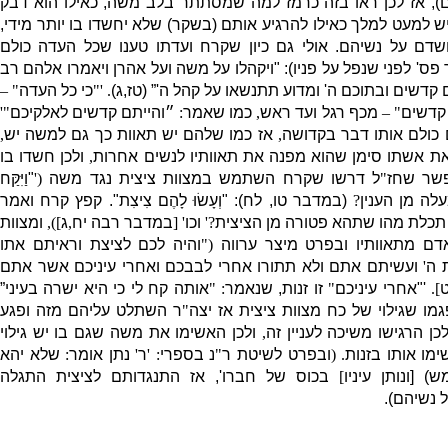
ם
),
אז לכן ראו בזה כרמז למה שמסתתר בלב משה
,
כאילו הוא דבק
יש למעט למלך כאילו להרגיע אותם
(
בשקר
)
שלא יחשדו בו יותר מידי
,
חשדם על נשיהם
.
אולי גם כיון שקרח ועדתו טענו שכל העדה כולם
 פס
'
לפני שנפל על פניו
): "
ויקהלו על משה ועל אהרן ויאמרו אלהם רב
 קדשים ובתוכם ה
'
ומדוע תתנשאו על קהל ה
'” (
טז
,
ג
)
. '"
כי כל העדה
" –
קדשים
" –
מכף רגל ועד ראש
,
כמו שאמר
:
״והייתם קדשים לאלקיכם
"'
כולם אותו דבר בקדושה
,
אז כמו שלהם יש תאוות כך גם למשה יש
,
ת אשתו סימן שהוא מפנה את תאוותיו לנשים אחרות
,
ולכן חשדו בו
פשר שחז
"
ל דרשו שקרח השתמש במצוות ציצית נגד משה
('
"
וַיִּקַּח
לה מן הענין
?
(
במדבר טו
,
לח
)
: "
וְעָשׂוּ לָהֶם צִיצִת
".
קפץ קרח ואמר
תכלת מהו שתהא פטורה מן הציצית
?'
וכו
' [
במדבר רבה יח
,
ג
]),
ומצוות
דם מתאוותיו ובפרט מיצר ערווה
("
והיה לכם לציצת וראיתם אתו
 ה
'
ועשיתם אתם ולא תתורו אחרי לבבכם ואחרי עיניכם אשר אתם
]
.
'"
אחרי עיניכם
"
זו זנות
,
שנאמר
: "
אותה קח לי כי היא ישרה בעיני”
פגמו שגילוי של כח מצוות ציצית אז יצה
"
ר השתלט עליהם מזה ופגע
לכן הרגישו משיכה לעניין זה
,
ולכן האשימו את משה שגם בו יש גילוי
ימו אותו בזנות
. (
ובפרט לשיטת ר
"
נ בספרי
: '
ר
'
נתן אומר
:
שלא יהא
ש
) [
ונותן עיניו
]
בכוס של חברו
',
אז התנגדותם לציצית התגלה
 נשיהם
).