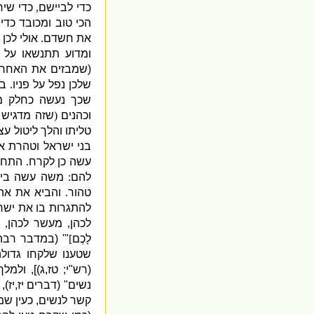
כדי לביישם
,
כדי שי
הכי טוב ומכובד כדי
את חשדם
.
אולי לכן
ומדוע תתנשאו על 
(
שמבזים את האחרי
שלכן נפל על פניו
.
במ
שכך נעשה כחלק מה
וכהנים
(
שזה מדגיש 
טליתו והלך ליטול ע
בני ישראל וטהרת 
עשה כן לקרח
.
התחיל
להם
:
משה עשה בי
,
טהור
.
והביא את אהר
להתגרות בו את ישר
לכהן
,
מעשר לכהן
,
לָכֶם
]
"' (
במדבר רבה
שטענו שלקחו גדו
(
רש
"
י
;
טז
,
ג
)],
ולמלך
נשים
" (
דברים יז
,
יז
),
קשר לנשים
,
כעין שמ