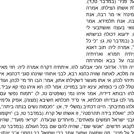
ל פניו
" (
במדבר טז
,
ד
).
לת אשתו הצילתו
.
אמרה
ינה
?
אי מר רבה
,
אנת
בה
,
אנת תלמידא
.
אמר
ואי בעצה ואשתבעי לי
:
ידענא דכולה כנישתא
ב
(
במדבר טז
,
ג
): "
כי כל
,
אמרה ליה
:
תוב דאנא
תיה חמרא וארויתיה
בה על בבא
וסתרתה
יה הדר
.
אדהכי והכי אבלעו להו
.
איתתיה דקרח אמרה ליה
:
חזי מאי
וה מלכא
,
לאחוה שוויה כהנא רבא
,
לבני אחוהי שוינהו סגני דכהנא
;
אי
תיהוי לכהן
.
אי אתו מעשר דשקילתו אתון
,
אמר
:
הבו חד מי
'
לכהן
.
ועוד
טלל לכו כי כופתא
,
עינא יהב במזייכו
.
אמר לה
:
הא איהו נמי קא עביד
.
ולהו רבותא דידיה
,
אמר איהו נמי
(
שופטים טז
,
ל
) "
תמות נפשי עם
מר לכו עבדיתו תכלתא
,
אי ס
"
ד תכלתא חשיבא
[
מצוה
],
אפיק גלימי
ולהו מתיבתך
.
היינו דכתיב
(
משלי יד
,
א
): "
חכמות נשים בנתה ביתה
",
לת
; "
ואולת בידה תהרסנה
",
זו אשתו של קרח
.
(
במדבר טז
,
ב
) "
ויקומו
בני ישראל חמשים ומאתים
",
מיוחדים שבעדה
. "
קריאי מועד
",
שהיו
לקבוע חדשים
. "
אנשי שם
",
שהיה להם שם בכל העולם
.
(
במדבר טז
,
 על פניו
",
מה שמועה שמע
?
אמר רבי שמואל בר נחמני א
"
ר יונתן
: