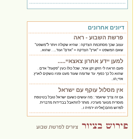
דיונים אחרונים
פרשת השבוע - ראה
עצוב שכך מסתכמת הצדקה : שהיא שקולה ויותר ל"משפט"
שאם המשפט = "ארץ" הצדקה = "אדם" ועוד... . שהוא..
למען יידע אחרון צאצאיי.....
פעם הראה לי הזקן זקן אחר, שכל כולו כעין "פקעת" אדם .
שהוא כל כך כפוף. עד שדומה שעוד מעט ופניו נושקים לארץ.
אזיי,הו..
אין מסלול עוקף עם ישראל
גם זה צריך שיאמר : מה עושים כשעם ישראל טובל בטינופת
מוסרית מנוער מערכיו. מותר להתאבל בבדידות מדברית.
לפרוש מהם [אליהו ירמיה ו..