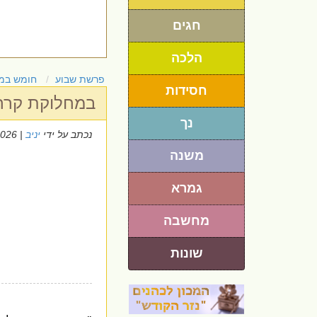
חגים
הלכה
פרשת שבוע
חומש במ
חסידות
במחלוקת קרח
נך
נכתב על ידי
יניב
| 10/6/2026
משנה
גמרא
מחשבה
שונות