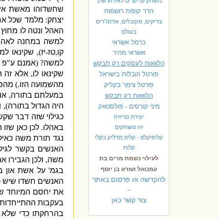
משחק קליקרים לאירוע שלך
שחשדוהו מאשת אי
הדר קופות רושמות
יצחק
:
מלמד שכל אח
צדיקים, מקובלים, אדמו"רים
האהל ונטה לו מחוץ
בעולם
למשה במחנה לאהר
כרמל אשראי
קו
,
טז
-
יז
),
שקינאו למ
אשראי מהיר
למשה
? (
אמנם ע
"
פ 
הלוואות לעסקים רק תבקש
שקינאו לו
,
אלא זה ה
פורטל הובלות בישראל
מהשמועה הזו
.)
מהסמ
פ
ורטל צימר בקליק
במעלתם בתורה
,
או
הלוואות רק תבקש
היה הגדול בתורה
),
ו
מיני קורסים - פולסטאק
כגילוי שזה דבר שקש
יצירת טריויה
באהלו
.
לכן כאן שזו
יויו משחקים
קליפיקלפ - קליפ מדליק בקלי
נגד תורת משה כאיל
קלות
האנשים בקשר לגיל
לעילוי נשמת מרים בת
משה
,
ולכן הגבירו 
עמנואל ועזרא בן יוסף
בגמ
'
על אשת און ב
להקדשה או פרסום באתר
האנשים חשדו שיש כ
-
את יחסם המיוחד ש
צור קשר כאן
בעקבות ההתייחדות
בהרחקתו כדי שלא 