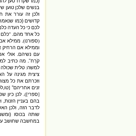
(
כמו שקרח טען לה
בנשים שלכן טוען ש
ולכן זה עורר את 
קדושים
(
כמו שנאמר
לכם כי כל העדה כלם
כל אחד מהם
. "
כלם 
(
ספורנו
).
ממילא אם 
וממילא אם הרחיק א
עם נשיהם
.
אולי א
קֹרַח
"
.
מה כתיב למע
למשה
:
טלית שכולה 
ציצית מגינה על הא
וזכרתם את כל מצות
זנים אחריהם”
[
טו
,
לט
[
ספרי
])
.
לכן כיון ש
בהם בעניין הזנות
,
ו
לדבר הזה
,
ולכן האש
שותה בכוסו
(
ומשמ
במחשבה שחושב על