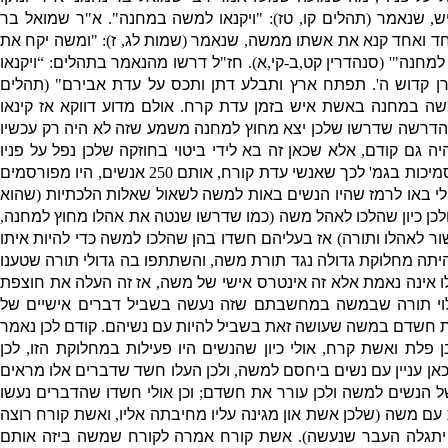
ש
,
שנאמר
(
תהלים קו
,
טז
): "
ויקנאו למשה במחנה
".
א
"
ר שמואל בר
ד ואחד קנא את אשתו ממשה
,
שנאמר
(
שמות לג
,
ז
): "
ומשה יקח את
 למחנה
"' (
סנהדרין קט
,
ב
-
קי
,
א
).
חז
"
ל דרשו מהנאמר בתהלים
: “
ויקנאו
ן קדוש
ה
'.
תפתח ארץ ותבלע דתן ותכס על עדת אבירם
" (
תהלים
שה במחנה באשת איש בזמן עדת קרח
.
אולם מדוע דווקא אז קינאו
הדרשה שדרשו שלכן יצא מחוץ למחנה משמע שזה לא היה רק עכשיו
יה גם קודם
,
אלא שכאן זה בא לידי ביטוי בחוזקה שלכן נפל על פניו
יכות בגמ
'
לכך שאנשי עדת קורח
,
אותם
250
אנשים
,
היו מפורסמים
לי באו לרמז שהיו הנשים באות למשה לשאול שאלות הלכתיות
(
שהוא
לכן כיון שהלכו לאהל משה
(
כמו שדרשו שנטה את אהלו מחוץ למחנה
,
ור לאהלו ותורה
)
אז בעליהם חשדו בהן שהלכו למשה כדי להיות איתו
 היתה מחלוקת גדולה נגד תורת משה
,
והשתתפו בה גדולי תורה שטענו
ו אינה נאמת אלא זה אינטרס אישי של משה
,
אז זה העלה את חוצפת
וי תורה שבמשה במחשבתם שזה נעשה בשביל דברים אישיים של
את חשדם במשה שעושה זאת בשביל להיות עם נשיהם
.
קודם לכן נאמר
ן פלת ואשת קרח
,
אולי כיון שהנשים היו פעילות במחלוקת הזו
,
לכן
אן עניין עם נשים ביחסם למשה
,
ולכן העלו חשד שדברים אלו מראים
ל הנשים למשה ולכן עורר את חשדם
;
וכן אולי חשדו שהדברים נעשו
 עם משה
(
שלכן אשת און מגינה עליו מחיבתה אליו
,
ואשת קורח רוצה
יתגלה העבר שנעשה
).
אשת קורח אמרה לקורח שמשה ביזה אותם