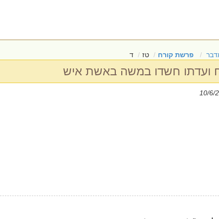
דבר
פרשת קורח
טז
ד
 ועדתו חשדו במשה באשת איש