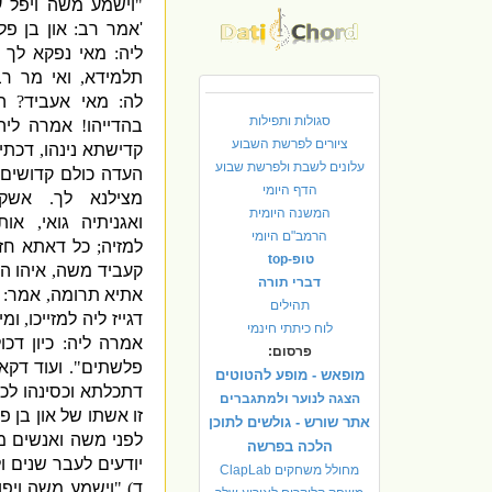
"
וישמע משה ויפל ע
'
אמר רב
:
און בן פ
ליה
:
מאי נפקא לך מ
תלמידא
,
ואי מר ר
לה
:
מאי אעביד
?
ה
סגולות ותפילות
בהדייהו
!
אמרה ליה
ציורים לפרשת השבוע
קדישתא נינהו
,
דכתי
עלונים לשבת ולפרשת שבוע
העדה כולם קדושים”
הדף היומי
מצילנא לך
.
אשקי
המשנה היומית
ואגניתיה גואי
,
אות
הרמב"ם היומי
למזיה
;
כל דאתא חז
טופ-top
קעביד משה
,
איהו ה
דברי תורה
אתיא תרומה
,
אמר
:
תהילים
דגייז ליה למזייכו
,
ומי
לוח כיתתי חינמי
אמרה ליה
:
כיון דכ
פרסום:
פלשתים
".
ועוד דקא
מופאש - מופע להטוטים
דתכלתא וכסינהו לכ
הצגה לנוער ולמתגברים
זו אשתו של און בן פ
אתר שורש - גולשים לתוכן
לפני משה ואנשים מ
הלכה בפרשה
יודעים לעבר שנים ו
מחולל משחקים ClapLab
ד
) "
וישמע משה ויפול