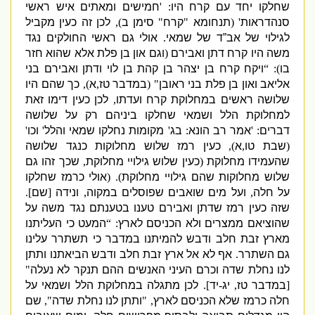
שחלקו יחד עם קרח היו
: '
חמישים ומאתים איש ראשי
סנהדראות
' (
תנחומא
"
קרח
"
סימן ב
),
לכן זה כעין מקביל
לגילוי של אב”ד של שמאי
.
אולי גם ראשי החולקים נגד
משה היו קרח דתן ואבירם
(
וגם און בן פלת אלא שהוא חזר
בו
): “
ויקח קרח בן יצהר בן קהת בן לוי ודתן ואבירם בני
אליאב ואון בן פלת בני ראובן
" (
במדבר טז
,
א
),
כך שהם היו
שלושה ראשים במחלוקת קרח ועדתו
,
לכן כעין דימו זאת
למחלוקת הלל ושמאי שחלקו ביניהם רק על שלושה
דברים
: '
אמר
רב הונא
:
בג
'
מקומות נחלקו
שמאי
ו
הלל
'
וכו
'
(
שבת טו
,
א
),
כעין רמז שלוש מחלוקות כנגד שלושה
שהעמידו מחלוקת
(
כעין שלוש גילויי מחלוקת
,
שכך זהו גם
שלוש מחלוקות שהם גילויי מחלוקת
). (
אולי כרמז שחלקו
על חלה
,
ועל מים שואבים שפוסלים במקוה
,
ונידה
[
שם
].
שזה כעין רמז שדתן ואבירם טענו בטענתם נגד משה על
שהוציאם ממצרים ולא הכניסם לארץ
: “
המעט כי העליתנו
מארץ זבת חלב ודבש להמיתנו במדבר כי תשתרר עלינו
גם השתרר
.
אף לא אל ארץ זבת חלב ודבש הביאתנו ותתן
לנו נחלת שדה וכרם העיני האנשים ההם תנקר לא נעלה
"
[
במדבר טז
,
יג
-
יד
].
לכן מתגלה במחלוקת הלל ושמאי על
חלה כרמז שלא הכניסם לארץ
, "
ותתן לנו נחלת שדה
",
שם