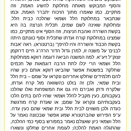
והסוף המבוקש מאותה מחלוקת להשיג האמת
,
וזה
מתקיים
,
כמו שאמרו מתוך הויכוח יתברר האמת
,
וכמו
שנתבאר במחלוקת הלל ושמאי שהלכה כבית הלל
.
ומחלוקת שאינה לשם שמים
,
תכלית הנרצה בה היא
בקשת השררה ואהבת הניצוח
,
וזה הסוף אינו מתקיים
,
כמו
שמצינו במחלוקת קורח ועדתו שתכלית וסוף כוונתם היתה
בקשת הכבוד והשררה והיו להיפך
' (
ברטנורא
).
ראה
'
אבות
לבנים
'
על משנה זו
,
למרן גדול הדור הרה
"
ג חיים דרוקמן
זצוק
"
ל זיע
"
א
.
למה המשנה הביאה דוגמה דווקא ממחלוקת
הלל ושמאי הרי יכלו לתת הרבה דוגמאות של חכמים
שחלקו
?
בפשטות אפשר שהביאו דווקא אותם כיון שהיו
להם תלמידים שחלקו אחריהם ונקראו על שמם – בית הלל
ובית שמאי
,
ולכן זה בולט כהשוואה מול קרח ועדתו
,
שלקרח ודתן ואבירם היו גם את המשפחות ואלו שהלכו
בעקבותם
,
כעין מקביל להלל ושמאי שהיו להם בתים הלכו
בעקבותיהם ונקראו על שמם
;
או שעדת קרח מודגשת
כעדה ולכן משווים לבית הלל ובית שמאי שהם כעין עדה
.
ע
"
פ הפירוש שהברטנורא שמע אפשר שבכוונה נאמר על
הלל ושמאי כיון שאצלם נאמר במפורש בסוף כמי ההלכה
,
שהתגלה האמת להלכה
;
לעומת אחרים שחלקו ונשארו