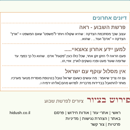
יונים אחרונים
פרשת השבוע - ראה
עצוב שכך מסתכמת הצדקה : שהיא שקולה ויותר ל"משפט" שאם המשפט = "ארץ"
הצדקה = "אדם" ועוד... . שהוא..
למען יידע אחרון צאצאיי.....
פעם הראה לי הזקן זקן אחר, שכל כולו כעין "פקעת" אדם . שהוא כל כך כפוף. עד
שדומה שעוד מעט ופניו נושקים לארץ. אזיי,הו..
אין מסלול עוקף עם ישראל
גם זה צריך שיאמר : מה עושים כשעם ישראל טובל בטינופת מוסרית מנוער מערכיו.
מותר להתאבל בבדידות מדברית. לפרוש מהם [אליהו ירמיה ו..
ראשי
|
אתרי עזר
|
אודות חידוש
|
פרסם
hidush.co.il
באתר
|
הצהרת נגישות
|
מדיניות
פרטיות
|
צור קשר