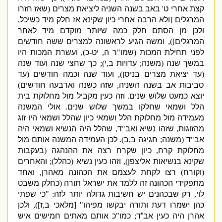
קצת אחרי ט
'
באב בשנה השניה ליציאת מצרים
(
שאז חזרו
המרגלים
[
ולא הרבה אחרי כיון שקינא אז חלק מיד כשיכל
,
ולכן מן הסתם חלק כמה שיותר מוקדם מיד לאחר
המרגלים
]),
ומשה הגיע לראשונה למצרים ששה חודשים
לפני תחילת המכות
(
שמו
"
ר ה
,
יט
-
כ
),
ועשרת המכות היו
במשך שנה
(
משנה
;
עדויות ב
,
י
);
כך שחצי שנה ועוד שנה
(
עד יציאת מצרים בניסן
),
ועוד שנה וכמה חודשים
(
עד
סביבות אב בשנה השניה
,
שזה כשנה וארבעה חודשים
)
יוצא כמעט שלוש שנים
.
וזה כעין מקביל מול מחלוקת בית
הלל ושמאי שחלקו במשך שלוש שנים
.
אולי המשנה
מעמידה מול מחלוקת הלל ושמאי כיון שהלל ושמאי היו זוג
מהזוגות
,
שזהו נשיא ואב
"
ד
,
שהלל היה הנשיא ושמאי היה
אב
"
ד
(
משנה
;
חגיגה ב
,
ב
).
לכן העמידה המשנה אותם מול
מחלוקת קרח
,
כיון שקרח רצה את ההנהגה
(
בעקבות
שקינא בנשיאות אליצפן
),
וזהו כעין נשיא
(
כהלל
);
והאחרים
(
וקורח
)
רצו לקחת לעצמם את הכהונה מאהרן
,
ואחד
מתפקידי הכהונה זה ללמד את ישראל תורה
(
כחלק משבט
לוי
,
רק שבכהנים יש חשיבות גדולה יותר לזה
: "
כי שפתי
כהן ישמרו דעת ותורה יבקשו מפיהו
" [
מלאכי ב
,
ז
]),
ולכן
אהרן היה כעין אב”ד
;
כמו
"
כ אותם מאתים חמישים איש