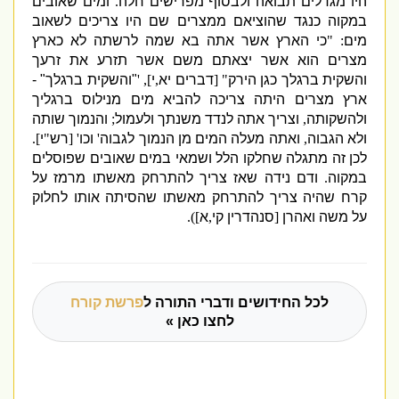
היו מגדלים תבואה ולבסוף מפרישים חלה
.
ומים שאובים
במקוה כנגד שהוציאם ממצרים שם היו צריכים לשאוב
מים
: "
כי הארץ אשר אתה בא שמה לרשתה לא כארץ
מצרים הוא אשר יצאתם משם אשר תזרע את זרעך
והשקית ברגלך כגן הירק
" [
דברים יא
,
י
], '
"
והשקית ברגלך
" -
ארץ מצרים היתה צריכה להביא מים מנילוס ברגליך
ולהשקותה
,
וצריך אתה לנדד משנתך ולעמול
;
והנמוך שותה
ולא הגבוה
,
ואתה מעלה המים מן הנמוך לגבוה
'
וכו
' [
רש
"
י
].
לכן זה מתגלה שחלקו הלל ושמאי במים שאובים שפוסלים
במקוה
.
ודם נידה שאז צריך להתרחק מאשתו מרמז על
קרח שהיה צריך להתרחק מאשתו שהסיתה אותו לחלוק
על משה ואהרן
[
סנהדרין קי
,
א
]).
לכל החידושים ודברי התורה ל
פרשת קורח
לחצו כאן »