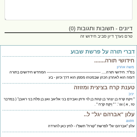
דיונים - תשובות ותגובות (0)
טרם נערך דיון סביב חידוש זה
ברי תורה על פרשת שבוע
ידושי תורה.......
שה אהרון
"ד. חידושי תורה..... -------------------------------------------- המחדש חידושים בתורה
מה הוא לאהרון הכהן שבמטהו מסמן הוא דרך וכיוון - בע
ענת קרח בציצית ומזוזה
יב
ויקח קרח בן יצהר בן קהת בן לוי ודתן ואבירם בני אליאב ואון בן פלת בני ראובן” ( במדבר
, א ) וגו '. ' " וַיִּקַּח קֹרַח " .
לון "אברהם יגל" ל..
avi
ון "אברהם יגל" לפרשת "קורח" תשפ"ו - לחץ כאן להורדה