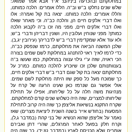
במחלוקתם ובהכרעה ביניהם
: '
א
"
ר אבא אמר שמואל
:
שלש שנים נחלקו ב
"
ש וב
"
ה
.
הללו אומרים
:
הלכה כמותנו
,
והללו אומרים
:
הלכה כמותנו
.
יצאה בת קול ואמרה
:
אלו
ואלו דברי אלקים חיים הן
,
והלכה כב
"
ה
.
וכי מאחר שאלו
ואלו דברי אלקים חיים
,
מפני מה זכו ב
"
ה לקבוע הלכה
כמותן
?
מפני שנוחין ועלובין היו
,
ושונין דבריהן ודברי ב
"
ש
;
ולא עוד אלא שמקדימין דברי ב
"
ש לדבריהן
' (
עירובין יג
,
ב
).
שלכן המשנה הביאה את מחלוקתם
,
כרמז שנפסק כב
"
ה
,
כדי לרמז לאיך ראוי להתנהג במחלוקת לשם שמים בצורה
הכי ראויה
,
שזה ע
"
י גילוי ענווה במחלוקת
,
כמו שעשו ב
"
ה
בענוותנותם שלכן זכו שיוכרע להלכה כמותם
.
כמו
"
כ על
מחלוקתם יצאה בת קול שגם דברי ב
"
ש דברי אלקים חיים
,
כך שמוכח מעל כל ספק שזו היתה מחלוקת לשם שמים
.
אולי אפשר גם שנרמז כאן שעינו הרעה של קרח על
מנהיגות משה חלה על כל שלי
חותו
,
אפילו על תחילת
שליחותו למצרים
,
שזה היה כשלוש שנים קודם למחלוקתם
.
שקרח התקנא בנשיאות אליצפן כך שזה היה קרוב לתחילת
המסעות
(
בחודש אייר בשנה השנית ליציאת מצרים
)
שאז
נאמר על אליצפן שהוא הנשיא של בני קהת
(
במדבר ג
,
ל
),
וקרח חלק בפועל לאחר המרגלים
,
שהרי דתן ואבירם
אומרים שלא הכניסם לארץ
(
במדבר טז
,
יד
),
כך שזה היה