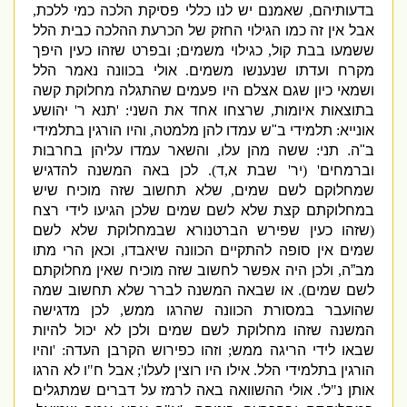
בדעותיהם
,
שאמנם יש לנו כללי פסיקת הלכה כמי ללכת
,
אבל אין זה כמו הגילוי החזק של הכרעת ההלכה כבית הלל
ששמעו בבת קול
,
כגילוי משמים
;
ובפרט שזהו כעין היפך
מקרח ועדתו שנענשו משמים
.
אולי בכוונה נאמר הלל
ושמאי כיון שגם אצלם היו פעמים שהתגלה מחלוקת קשה
בתוצאות איומות
,
שרצחו אחד את השני
: '
תנא ר
'
יהושע
אונייא
:
תלמידי ב
"
ש עמדו להן מלמטה
,
והיו הורגין בתלמידי
ב
"
ה
.
תני
:
ששה מהן עלו
,
והשאר עמדו עליהן בחרבות
וברמחים
' (
יר
'
שבת א
,
ד
).
לכן באה המשנה להדגיש
שמחלוקם לשם שמים
,
שלא תחשוב שזה מוכיח שיש
במחלוקתם קצת שלא לשם שמים שלכן הגיעו לידי רצח
(
שזהו כעין שפירש הברטנורא שבמחלוקת שלא לשם
שמים אין סופה להתקיים הכוונה שיאבדו
,
וכאן הרי מתו
מב”ה
,
ולכן היה אפשר לחשוב שזה מוכיח שאין מחלוקתם
לשם שמים
).
או שבאה המשנה לברר שלא תחשוב שמה
שהועבר במסורת הכוונה שהרגו ממש
,
לכן מדגישה
המשנה שזהו מחלוקת לשם שמים ולכן לא יכול להיות
שבאו לידי הריגה ממש
;
וזהו כפירוש הקרבן העדה
: '
והיו
הורגין בתלמידי הלל
.
אילו היו רוצין לעלו
';
אבל ח
"
ו לא הרגו
אותן נ
"
ל
'.
אולי ההשוואה באה לרמז על דברים שמתגלים