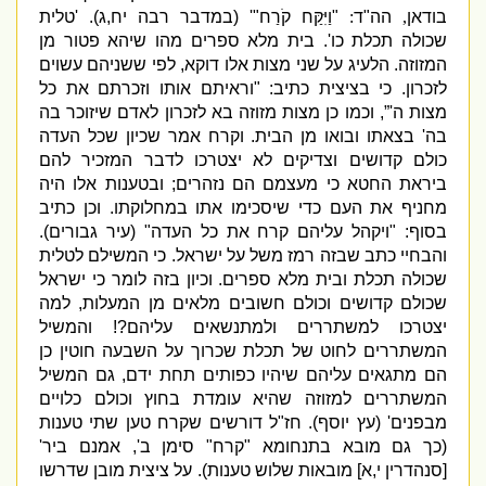
בודאן
,
הה
"
ד
:
"
וַיִּקַּח קֹרַח
"' (
במדבר רבה יח
,
ג
). '
טלית
שכולה תכלת כו
'.
בית מלא ספרים מהו שיהא פטור מן
המזוזה
.
הלעיג על שני מצות אלו דוקא
,
לפי ששניהם עשוים
לזכרון
.
כי בציצית כתיב
: "
וראיתם אותו וזכרתם את כל
מצות ה
'”,
וכמו כן מצות מזוזה בא לזכרון לאדם שיזוכר בה
בה
'
בצאתו ובואו מן הבית
.
וקרח אמר שכיון שכל העדה
כולם קדושים וצדיקים לא יצטרכו לדבר המזכיר להם
ביראת החטא כי מעצמם הם נזהרים
;
ובטענות אלו היה
מחניף את העם כדי שיסכימו אתו במחלוקתו
.
וכן כתיב
בסוף
: "
ויקהל עליהם קרח את כל העדה
" (
עיר גבורים
).
והבחיי כתב שבזה רמז משל על ישראל
.
כי המשילם לטלית
שכולה תכלת ובית מלא ספרים
.
וכיון בזה לומר כי ישראל
שכולם קדושים וכולם חשובים מלאים מן המעלות
,
למה
יצטרכו למשתררים ולמתנשאים עליהם
?!
והמשיל
המשתררים לחוט של תכלת שכרוך על השבעה חוטין כן
הם מתגאים עליהם שיהיו כפותים תחת ידם
,
גם המשיל
המשתררים למזוזה שהיא עומדת בחוץ וכולם כלויים
מבפנים
' (
עץ יוסף
).
חז
"
ל דורשים שקרח טען שתי טענות
(
כך גם מובא בתנחומא
"
קרח
"
סימן ב
',
אמנם ביר
'
[
סנהדרין י
,
א
]
מובאות שלוש טענות
).
על ציצית מובן שדרשו