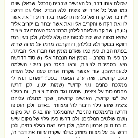
שכולם אותו דבר
,
כל האנשים שבבית
(
ובכלל ישראל
)
שוים
כמו שעל כל אחד יש ציצית ללא הבדל
.
אולי גם דרשו
:
“
וידבר אל קרח ואל כל עדתו לאמר בקר וידע ה
'
את אשר
לו ואת הקדוש והקריב אליו ואת אשר יבחר בו יקריב אליו”
(
טז
,
ה
).
שבוקר
(
שלאחר לילה
)
מרמז כנגד טענתם על ציצית
שהיא מצווה ששייכת לכסות יום
(
ולא ללילה
,
ולכן כעין רמז
דווקא בבוקר ולא בלילה
),
וההקרבה מרמז על מזוזה שהיא
בפתח הבית
,
כעין כמו שאדם מזמין את חברו אליו הביתה
,
כך כעין ה
'
מקרב – מזמין את הנבחר אליו
(
שיסוד הדרשה
היא בסמיכות לציצית
,
וראו בפס
'
כאן כגילוי השלמה
לטענותיהם
).
עוד אפשר שקרח ועדתו טענו שכל העדה
כולם קדושים
,
שזה ע
"
פ הנאמר בפס
': “
ואתם תהיו לי
ממלכת כהנים וגוי קדוש
" (
שמות יט
,
ו
),
לכן דרשו
מהסמיכות על ציצית
,
שטענו נגד מצוות ציצית
,
וזה כגילוי
של “גוי קדוש
",
האנשים קדושים
,
שכך מתגלה עליהם
ציצית שזהו גילוי חיבור לה
'
ומצוותיו באדם
.
ולכן הוסיפו
ודרשו מ
"
ממלכת כהנים
",
שהממלכה זהו בגילוי של מקום
(
ושם שולטים המלכים
),
ולכן דרשו כעין גילוי של מקום שיש
בו בתים וכן ארמון המלך
,
ולכן דימו זאת בגילוי בתים
,
ולכן
דרשו גם על מצוות מזוזה
;
כגילוי שקרח עיוות את דבר ה
',