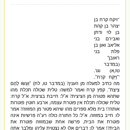
"
ויקח קרח בן
יצהר בן קהת
בן לוי ודתן
ואבירם בני
אליאב ואון בן
פלת בני
ראובן”
(
במדבר
טז
,
א
)
וגו
'.
'
"
וַיִּקַּח קֹרַח
"
.
מה כתיב למעלה מן הענין
?
(
במדבר טו
,
לח
)
"
וְעָשׂוּ לָהֶם
צִיצִת
".
קפץ קרח ואמר למשה
:
טלית שכולה תכלת מהו
שתהא פטורה מן הציצית
?
א
"
ל
:
חייבת בציצית
.
א
"
ל קרח
:
טלית שכולה תכלת אין פוטרת עצמה
,
ארבע חוטין פוטרות
אותה
?!
בית מלא ספרים מהו שיהא פטור מן המזוזה
?
אמר
לו
:
חייב במזוזה
.
א
"
ל
:
כל התורה כולה רע
"
ה פרשיות אינה
פוטרת את הבית
,
פרשה אחת שבמזוזה פוטרת את
הבית
?!
אמר לו
:
דברים אלו לא נצטוית עליהן ומלבך אתה