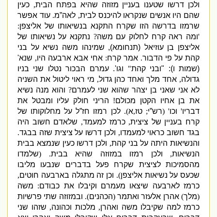
ולכן דרשו שטענו בעניין מזוזה שהיא בפתח הבית
,
כעין
שהם היו אנשים שנקראו להיכנס לבית
,
לאה”מ
.
עוד אפשר
שרמזו בדרשה הזו שקרח התקנא בנשיאותו של אליצפן
:
'
ומה ראה קרח לחלוק עם משה
?
נתקנא על נשיאותו של
אליצפן בן עוזיאל
(
תנחומא
),
שמינהו משה נשיא על בני
קהת על פי הדבור
.
אמר קרח
:
אחי אבא ארבעה היו
,
שנא
'
(
שמות ו
): "
ובני קהת
"
וגו
'.
עמרם הבכור נטלו שני בניו
גדולה
,
אחד מלך ואחד כהן גדול
,
מי ראוי ליטול את השניה
לא אני שאני בן יצהר שהוא שני לעמרם
?
והוא מנה נשיא
את בן אחיו הקטן מכולם
!
הריני חולק עליו ומבטל את
דבריו
'
וכו
' (
רש”י
;
טז
,
א
).
לכן רמזו חז”ל על מחלוקותו של
קרח בעניין של ציצית
,
כרמז למעמד
,
שלאדם חשוב היה
בגד חשוב כראוי למעמדו
,
ולכן דרשו על ציצית שזה בבגד
.
והנשיאות היתה על בני קהת
,
ולכן דרשו כעין שנמצא בבית
הנשיאות
,
ולכן רמזו במזוזה שהיא בבית
. (
שלמדו
מהסמיכות לציצית שקרח פעל בדברים שנבעו מליבו
שכעס על נשיאות אליצפן
).
וכן זה מתגלה בארבעה חוטים
,
כרמז לארבעה שיצאו מעמרם וקיבלו את כבודם
:
משה
(
מלך
)
אהרן אלעזר ואתמר
(
הכהנים
).
ובמזוזה שתי פרשיות
כרמז למה שקיבלו משה ואהרן
,
מלכות וכהונה
,
שזהו שני