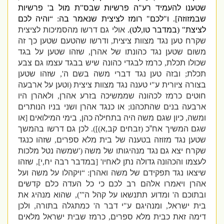
שטענו להעמיד רע
"
ה פרשיות שבס
"
ת מול ב
'
פרשיות
שבמזוזה
].
ו
"
לכם
"
רומז לציצית שנאמר בה
: “
והיה לכם
לציצת
" (
במדבר טו
,
לט
).
אולי גם דרשו מהסמיכות לציצית
שקרח טען נגד מצוות ציצית
,
ודרשו שהטעם שטען כך זה
משום שטען נגד כהונתו של אהרן
,
שזהו שטען על בגד
שכולו תכלת
,
כרמז לבגדי כהונה שיש בבגד עצמו גם צבע
תכלת
;
ובזה טען נגד דברי משה בשם ה
',
שזהו שטען
בצורה ציורית ע
"
י טענה נגד מצוות ציצית
(
וטען על ארבעה
חוטים כרמז לכהונה שממשיכה בזרע אהרן
,
ולאהרן היו
ארבעה בנים שהתכהנו
;
או כנגד אהרן ושני בניו הנותרים
ומשה
,
כיון שגם משה היה בתחילה כהן
,
בימי המילואים
[
או
שגם המשיך אח”כ
(
זבחים קב
,
א
)]).
לכן גם דרשו בהמשך
שטען נגד מזוזה בטענה של בית מלא ספרים
,
שזהו כנגד
שקרח יצא גם נגד מנהיגותו של משה
('
שמשה נטל מלכות
לעצמו והכהונה גדולה נתן לאחיו
' [
במדבר רבה יח
,
י
],
שזהו
שיצאו נגד תפקידם של משה ואהרן
: “
ויקהלו על משה ועל
אהרן ויאמרו אלהם רב לכם כי כל העדה כלם קדשים
ובתוכם ה
'
ומדוע תתנשאו על קהל ה
'”),
שהוא מנהיג את
בית ישראל
,
ומנהיגם ע
"
י דבר ה
'
כמתגלה בתורה
,
ולכן
דימה זאת כבית מלא ספרים
,
כרמז שבית ישראל מלאים