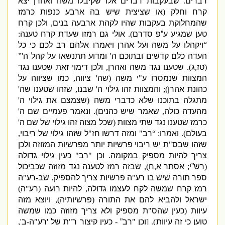
דברים
.
שבעקבות דברים אלו שקיבלו משה ואהרן יצא
קרח וחלק
(
או שציצית שיש בה ארבע כנפות כרמז
שהמחלוקת בעקבות שהיו לקהת ארבעה בנים
,
ולכן קרח
טען שמגיע ע”פ סדרם
).
אולי גם רמזו שעדת קרח טענה
:
“
ויקהלו על משה ועל אהרן ויאמרו אלהם רב לכם כי כל
העדה כלם קדשים ובתוכם ה
'
ומדוע תתנשאו על קהל ה
'”
(
טז
,
ג
).
שטענו נגד משה ואהרן
,
ולכן דימוי זאת שטענו נגד
המצוות שנמסרו ע
"
י משה
(
שה
'
ציווה
,
כמו שציווה על
כהונת אהרן
);
והמצוות זהו גילוי ה
'
שבנו
,
שזהו שטענו שה
'
מתגלה בתוכנו שלא כדברי משה
(
שצמצם את גילוי ה
'
מהעדה כולה
,
שאמר שיש כהנים
).
ונאמר פעמיים שם ה
'
כרמז שטענו נגד שתי מצוות
(
שכל מצוה זהו גילוי של שם ה
'
בעולם
).
ואמרו
: “
רב
"
ומזה דרשו חז
"
ל שזהו גילוי של ריבוי
,
שזהו שבס
"
ת יש ריבוי פרשיות יותר מפרשיות המזוזה ולכן
צריך להיות מספיק במקומה
.
וכן
"
רב
"
כעין גילוי גדולה
(
רש”י
;
אסתר א
,
ח
),
שבזה רמז לטענה נגד מזוזה שכביכול
ספר תורה שיש בו רע
"
ה פרשיות צריך להספיק
,
שב
-
רע
"
ה
רמז קרח שמשה לקח לעצמו גדולה
,
להיות רועה
(
רע
"
ה
)
ישראל ולהביא להם את התורה
(
פרשיותיה
),
ויוצא מזה
עיוות
(
כעין שהס
"
ת מספיק ולא צריך מזוזה כמו שמשה
טוען כי זה עיוות
). [
וכן
"
רב”
-
כעין קיצור ר
"
ת של
'
רע
"
ה
-
ב
',