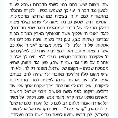
שתי מצוות שיש בהם רמז לשתי הדברות
(
שבא לעוות
ולטעון נגד דבר ה
'
ע
"
י כך ששמעו בסיני
,
ולכן זה מתגלה
בהתנגדות למצוות ה
'
בציצית כמו שדרשו מהסמיכות
,
והוסיפו ודרשו שטען גם נגד מזוזה ע”י שראו בגילוי ציצית
כחלק מהגילוי של דבריו שמתגלים כנגד שתי הדברות
).
כנגד
: “
אנכי ה
'
אלקיך אשר הוצאתיך מארץ מצרים מבית
עבדים”
(
שמות כ
,
ב
),
טען נגד ציצית
,
שבה מזכירים את
אלוקותו של ה
'
עלינו ע
"
י יציאת מצרים
: “
אני ה
'
אלקיכם
אשר הוצאתי אתכם מארץ מצרים להיות לכם לאלקים אני
ה
'
אלקיכם”
(
במדבר טו
,
מא
)
.
כנגד
: "
לא יהיה לך אלהים
אחרים על פני” וגו
' (
שמות שם
),
טען נגד מזוזה
,
שהיא
מסמלת שביתו – מקומו של ישראל
,
מופנה רק לה
',
ולא ח”ו
שיש מקום לע”ז
(
ולהיפך מעובדי ע”ז שהיה להם בביתם
אלילי ע”ז
).
עוד אפשר שרמז לציצית למדו מהסמיכות
למקודם
,
ואילו רמז למזוזה למדו מכך שקרח אסף אליו עוד
גדולים
: “
ויקמו לפני משה ואנשים מבני ישראל חמשים
ומאתים נשיאי עדה קראי מועד אנשי שם
.
ויקהלו על משה
ועל אהרן ויאמרו אלהם רב לכם כי כל העדה כלם קדשים”
וגו
' (
טז
,
ב
-
ג
), '
"
קְרִאֵי מוֹעֵד
" —
שהיו נקראים אל אהל מועד
'
(
ראב”ע
).
לכן דרשו שהעזו לצאת נגד משה מכח מעלתם
,