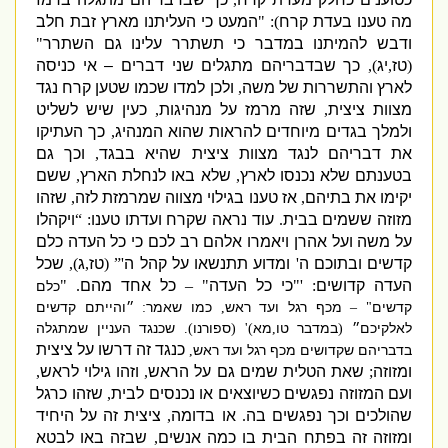
מה טענו בעדת קרח
): "
המעט כי העליתנו מארץ זבת חלב
ודבש להמיתנו במדבר כי תשתרר עלינו גם השתרר
"
(
טז
,
יג
),
כך שבדבריהם מתגלים שני דברים – אי כניסה
לארץ והתשררות של משה
,
ולכן למדו שכמו שטען קרח נגד
מצוות ציצית
,
שזה מרמז על מנהיגות
,
כעין שיש לשליט
ולמלך בגדים מיוחדים להראות שהוא המנהיג
,
כך העתיקו
את דבריהם לנגד מצוות ציצית שהיא בבגד
,
וכך גם
בטענתם שלא נכנסו לארץ
,
שלא באו לנחלת הארץ
,
ששם
יקימו את בתיהם
,
אז טענו בגילוי מצווה שמרמזת לזה
,
שזהו
מזוזה ששמים בבית
.
עוד נראה שקרח ועדתו טענו
: “
ויקהלו
על משה ועל אהרן ויאמרו אלהם רב לכם כי כל העדה כלם
קדשים ובתוכם ה
'
ומדוע תתנשאו על קהל ה
'” (
טז
,
ג
),
שכל
העדה קדושים
: '"
כי כל העדה
" –
כל אחד מהם
. "
כלם
קדשים
מכף רגל ועד ראש
כמו שאמר
״והייתם קדשים
:
,
" –
לאלקיכם״
במדבר טו
מא
ספורנו
שכנגד העניין שמתגלה
).
)' (
,
(
כנגד זה דרשו על ציצית
בדבריהם שקדושים מכף רגל ועד ראש
,
ומזוזה
;
שאת הטלית שמים גם על הראש
,
וזהו גילוי לראש
,
ועם המזוזה נפגשים כשיוצאים או נכנסים לבית
,
שזהו כרגל
שהולכים וכך נפגשים בה
.
או בדומה
,
ציצית זה על היחיד
ומזוזה זה בפתח הבית בו כמה אנשים
,
שבזה באו לבטא