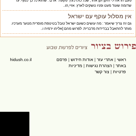
פעם הראה לי הזקן זקן אחר, שכל כולו כעין "פקעת" אדם . שהוא כל כך כפוף. עד
שדומה שעוד מעט ופניו נושקים לארץ. אזיי,הו..
אין מסלול עוקף עם ישראל
גם זה צריך שיאמר : מה עושים כשעם ישראל טובל בטינופת מוסרית מנוער מערכיו.
מותר להתאבל בבדידות מדברית. לפרוש מהם [אליהו ירמיה ו..
ראשי
|
אתרי עזר
|
אודות חידוש
|
פרסם
hidush.co.il
באתר
|
הצהרת נגישות
|
מדיניות
פרטיות
|
צור קשר