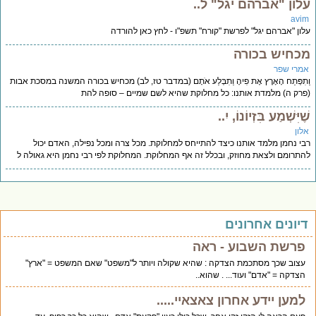
לון "אברהם יגל" ל..
avi
ון "אברהם יגל" לפרשת "קורח" תשפ"ו - לחץ כאן להורדה
כחיש בכורה
מרי שפר
תִפְּתַח הָאָרֶץ אֶת פִיהָ וַתִבְּלַע אֹתָם (במדבר טז, לב) מכחיש בכורה המשנה במסכת אבות
רק ה) מלמדת אותנו: כל מחלוקת שהיא לשם שמיים – סופה להת
ֶיִּשְׁמַע בִּזְיוֹנוֹ, יִ..
לון
י נחמן מלמד אותנו כיצד להתייחס למחלוקת. מכל צרה ומכל נפילה, האדם יכול
תרומם ולצאת מחוזק, ובכלל זה אף המחלוקת. המחלוקת לפי רבי נחמן היא גאולה ל
יונים אחרונים
פרשת השבוע - ראה
עצוב שכך מסתכמת הצדקה : שהיא שקולה ויותר ל"משפט" שאם המשפט = "ארץ"
הצדקה = "אדם" ועוד... . שהוא..
למען יידע אחרון צאצאיי.....