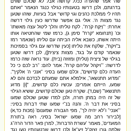
שה
'
אמר שהעדה ככלל קדושה אבל לא שכולם שווים
בדרגתם
,
ולכן דרשו בטענותיו כגילוי כנגד הנאמר “ואתם
תהיו לי ממלכת כהנים וגוי קדוש
"
אבל בעיוות
,
שזהו שטען
נגד מצוות ה
'.
אולי גם אפשר שדרשו כעין גילוי דרשה
אחרת
: '
"
וַיִּקַּח קֹרַח
"
.
לקח טליתו והלך ליטול עצה מאשתו
'
וכו
' (
תנחומא “קרח” סימן ג
),
כרמז שמי שהחטיאה אותו
היתה אשתו
,
כשבא אליה הביתה עם טליתו
(
שנאמר רמז
ב”ויקח”
,
שלקח את טליתו
[
כעין שדרשו עם גילוי בסמיכות
שנאמר קודם על בגד
,
מצוות ציצית
]),
לכן דרשו שטען
בגילוי של ציצית
(
טלית
)
ומזוזה
(
בית
).
עוד נראה שזה כרמז
לדרשה
: '"
ויקהל עליהם קרח”
.
אמר להם
: "
רב לכם כי כל
העדה כלם קדושים”
,
וכלם שמעו בסיני
"
אנכי ה
'
אלקיך”
.
"
ומדוע תתנשאו
",
אילמלא אתם שמעתם לבדכם והם לא
שמעו
,
הייתם אומרים
;
עכשיו כלם קדושים
, “[
ו
]
מדוע
תתנשאו”
' (
שם
,
ד
).
שקרח טען שכולם קדושים
,
ששיא הגילוי
של זה היה במתן תורה
,
ולכן למדו שטען שכולם שמעו
בסיני את דבר ה
'.
והנה בנ
"
י שמעו שתי דברות בסיני
:
'"
אנכי
"
ו
"
לא יהיה לך
",
מפי הגבורה שמענום
' (
מכות כד
,
א
)
[
לבירור רחב מה שמעו ישראל בסיני
,
ראה ב
'
תורת
המועדים
',
מאמר
'
עשרת הדברות
',
למרן פאר הדור הרה
"
ג
שלמה גורן זצוק
"
ל זיע
"
א
]
ולכן דרשו שבטענותיו טען נגד