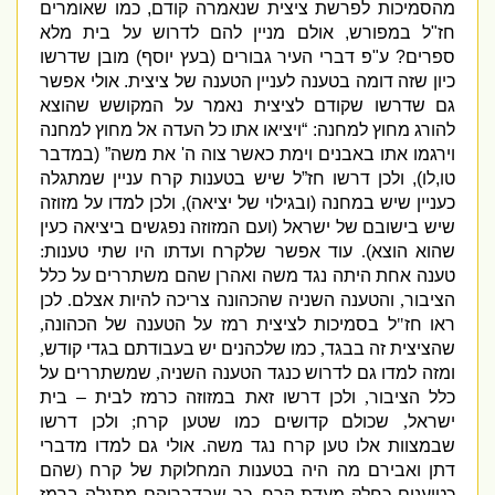
מהסמיכות לפרשת ציצית שנאמרה קודם
,
כמו שאומרים
חז
"
ל במפורש
,
אולם מניין להם לדרוש על בית מלא
ספרים
?
ע
"
פ דברי העיר גבורים
(
בעץ יוסף
)
מובן שדרשו
כיון שזה דומה בטענה לעניין הטענה של ציצית
.
אולי אפשר
גם שדרשו שקודם לציצית נאמר על המקושש שהוצא
להורג מחוץ למחנה
: “
ויציאו אתו כל העדה אל מחוץ למחנה
וירגמו אתו באבנים וימת כאשר צוה ה
'
את משה”
(
במדבר
טו
,
לו
),
ולכן דרשו חז”ל שיש בטענות קרח עניין שמתגלה
כעניין שיש במחנה
(
ובגילוי של יציאה
),
ולכן למדו על מזוזה
שיש בישובם של ישראל
(
ועם המזוזה נפגשים ביציאה כעין
שהוא הוצא
)
.
עוד אפשר שלקרח ועדתו היו שתי טענות
:
טענה אחת היתה נגד משה ואהרן שהם משתררים על כלל
הציבור
,
והטענה השניה שהכהונה צריכה להיות אצלם
.
לכן
ראו חז
"
ל בסמיכות לציצית רמז על הטענה של הכהונה
,
שהציצית זה בבגד
,
כמו שלכהנים יש בעבודתם בגדי קודש
,
ומזה למדו גם לדרוש כנגד הטענה השניה
,
שמשתררים על
כלל הציבור
,
ולכן דרשו זאת במזוזה כרמז לבית – בית
ישראל
,
שכולם קדושים כמו שטען קרח
;
ולכן דרשו
שבמצוות אלו טען קרח נגד משה
.
אולי גם למדו מדברי
דתן ואבירם מה היה בטענות המחלוקת של קרח
(
שהם
כטוענים כחלק מעדת קרח
,
כך שבדבריהם מתגלה ברמז