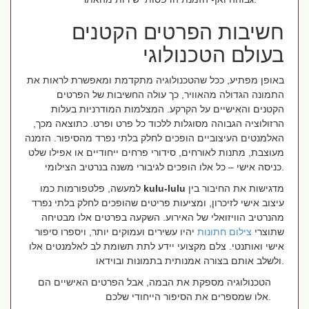
חשיבות הפרטים הקטנים
בעולם הטכנולוגי
באופן מפתיע, ככל שהטכנולוגיה מתקדמת ומאפשרת לראות את
התמונה הגדולה מהאוויר, כך עולה החשיבות של הפרטים
הקטנים והאישיים על הקרקע. המצלמות המודרניות בעלות
הרזולוציה הגבוהה מסוגלות ללכוד כל פרט ופרט. כתוצאה מכך,
האלמנטים העיצוביים הופכים לחלק בלתי נפרד מהסיפור. הזמנה
מעוצבת, מתנות לאורחים, סידורי פרחים ייחודיים או אפילו שלט
כניסה אישי – כל אלו הופכים לגיבורי משנה בנרטיב הצילומי.
מדגישות את החיבור בין
kulu-lulu
למעשה, פלטפורמות כמו
עיצוב אישי לזיכרון, ומציעות פריטים שהופכים לחלק בלתי נפרד
מהנרטיב הוויזואלי של האירוע. השקעה בפרטים אלו מבטיחה
שתוצרי
צילום חתונות
יהיו עשירים ועמוקים יותר, ויספרו סיפור
אישי ואותנטי. צלם מקצועי יידע לתת תשומת לב לאלמנטים אלו
ולשלב אותם בצורה אמנותית בתמונות ובוידאו.
הטכנולוגיה מספקת את הבמה, אבל הפרטים האישיים הם
אלו שמספרים את הסיפור הייחודי שלכם.