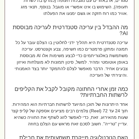
סגורים, או באזורים עם מגבלות תעופה (כמו קרבה לשדות
תעופה), השימוש בו אינו אפשרי או מוגבל. בנוסף, תנאי מזג
אוויר כמו רוח חזקה או גשם ימנעו את הפעלתו.
מה ההבדל בין עריכה סטנדרטית לעריכה מבוססת
AI?
עריכה סטנדרטית היא תהליך ידני לחלוטין בו הצלם עובר על כל
תמונה ומתקן פרמטרים כמו חשיפה, צבע וקונטרסט. עריכה
מבוססת AI משתמשת באלגוריתמים כדי לבצע משימות אלו
באופן אוטומטי ומהיר. למשל, סינון תמונות לא מוצלחות ואיזון
צבעים אחיד. הדבר מאפשר לצלם להתמקד יותר בצד האמנותי
והיצירתי של העריכה.
כמה זמן אחרי החתונה מקובל לקבל את הקליפים
לרשתות החברתיות?
אחד היתרונות של תוכן המיועד לרשתות חברתיות הוא המהירות.
צלמים רבים מציעים אספקה של קליפ קצר (Reel) תוך 24 עד 72
שעות מהאירוע. זאת, כדי לאפשר לזוג לשתף את החוויה כשהיא
עדיין "טרייה". חשוב לסכם זאת מראש עם הצלם בחוזה.
האם הטכנולוגיה מייקרת משמעותית את חבילת