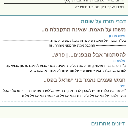
טרם נערך דיון סביב חידוש זה
ברי תורה על שונות
שהו על האמת, שאינה מתקבלת מ..
שה אהרון
"ד. משהו על האמת שאינה מתקבלת משום אומרה. -----------------------------------------
------------------------ המקבל אמת אך מפני אומרה . וה
הסתנוור אבל מבפנים... | פרש..
לעזר כהן
ה, סיום ימי התשלומין, תהא שנת פלאות וניסים . כמדי שבוע לפניכם סרטון שבועי קצר
רשת בהעלותך בארץ הקודש – על הנר שהדליק אהרון אז במדבר כ
מש פעמים נאמר בני ישראל בפס..
יב
אתנה את הלוים נתנים לאהרן ולבניו מתוך בני ישראל לעבד את עבדת בני ישראל באהל
עד ולכפר על בני ישראל ולא יהיה בבני ישראל נגף בגשת בני ישראל אל ה
יונים אחרונים