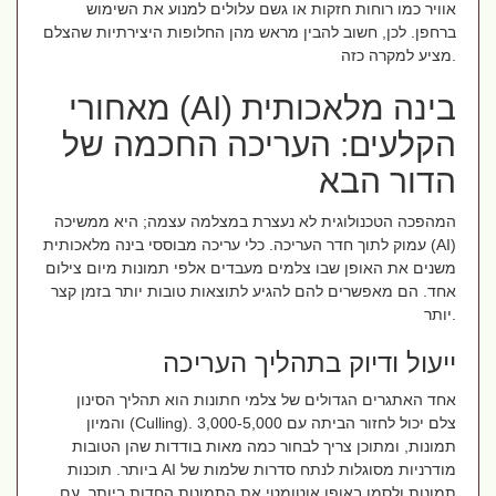
אוויר כמו רוחות חזקות או גשם עלולים למנוע את השימוש
ברחפן. לכן, חשוב להבין מראש מהן החלופות היצירתיות שהצלם
מציע למקרה כזה.
בינה מלאכותית (AI) מאחורי
הקלעים: העריכה החכמה של
הדור הבא
המהפכה הטכנולוגית לא נעצרת במצלמה עצמה; היא ממשיכה
עמוק לתוך חדר העריכה. כלי עריכה מבוססי בינה מלאכותית (AI)
משנים את האופן שבו צלמים מעבדים אלפי תמונות מיום צילום
אחד. הם מאפשרים להם להגיע לתוצאות טובות יותר בזמן קצר
יותר.
ייעול ודיוק בתהליך העריכה
אחד האתגרים הגדולים של צלמי חתונות הוא תהליך הסינון
והמיון (Culling). צלם יכול לחזור הביתה עם 3,000-5,000
תמונות, ומתוכן צריך לבחור כמה מאות בודדות שהן הטובות
ביותר. תוכנות AI מודרניות מסוגלות לנתח סדרות שלמות של
תמונות ולסמן באופן אוטומטי את התמונות החדות ביותר, עם