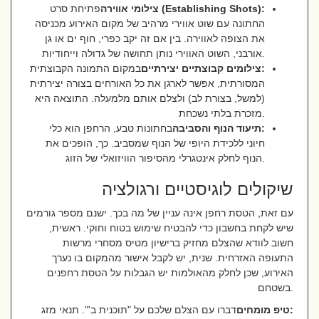
צילומי אווירה (Establishing Shots):
פתיחת סרט
החתונה עם שוט אווירי מרהיב של מקום האירוע מכניסה
את הצופה לאווירה. בין אם זה יקב כפרי, חוף ים או גן
אורבני, השוט האווירי נותן תחושה של גדולה וייחודיות.
צילומים קבוצתיים יצירתיים:
במקום התמונה הקבוצתית
המסורתית, אפשר לארגן את כל האורחים בצורה יצירתית
(למשל, בצורת לב) ולצלם אותם מלמעלה. התוצאה היא
מזכרת בלתי נשכחת.
תיעוד הנוף והסביבה:
בחתונות טבע, הרחפן הוא כלי
חיוני ללכידת היופי של הנוף שמסביב. כך, הופכים את
הנוף לחלק אינטגרלי מהסיפור הוויזואלי של הזוג.
שיקולים לוגיסטיים ורגולציה
עם זאת, הטסת רחפן אינה עניין של מה בכך. ישנם מספר גורמים
שיש לקחת בחשבון כדי להבטיח שימוש בטוח וחוקי. ראשית,
חשוב לוודא שהצלם מחזיק ברישיון מטיס מסחרי מרשות
התעופה האזרחית. שנית, יש לקבל אישור מהמקום בו נערך
האירוע, שכן לחלק מהאולמות יש הגבלות על הטסת רחפנים
בשטחם.
טיפ מומחים:
דברו עם הצלם שלכם על "תוכנית ב'". תנאי מזג