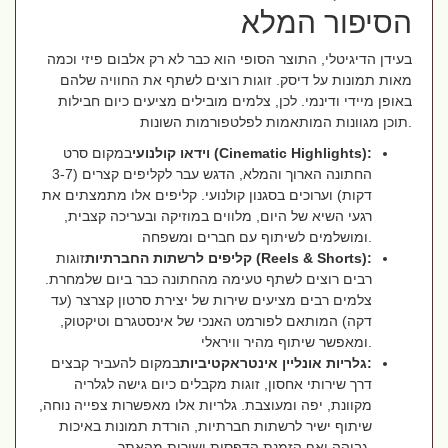
הסיפור המלא
בעידן הדיגיטלי, התוצר הסופי הוא כבר לא רק אלבום פיזי וכמה
מאות תמונות על דיסק. זוגות רוצים לשתף את החוויה שלהם
באופן מיידי ודינמי. לכן, צלמים מובילים מציעים כיום חבילות
תוכן מגוונות המותאמות לפלטפורמות השונות.
וידאו קולנועי (Cinematic Highlights):
במקום סרט
החתונה הארוך והמלא, הדגש עבר לקליפים קצרים (3-7
דקות) וערוכים בסגנון קולנועי. קליפים אלו מתמצתים את
רגעי השיא של היום, מלווים במוזיקה ובעריכה קצבית,
ומושלמים לשיתוף עם חברים ומשפחה.
קליפים לרשתות החברתיות (Reels & Shorts):
זוגות
רבים רוצים לשתף טעימה מהחתונה כבר ביום שלמחרת.
צלמים רבים מציעים שירות של יצירת סרטון קצרצר (עד
דקה) המותאם לפורמט האנכי של אינסטגרם וטיקטוק,
ומאפשר שיתוף מהיר וויראלי.
גלריות אונליין אינטראקטיביות:
במקום להעביר קבצים
דרך שירותי אחסון, זוגות מקבלים כיום גישה לגלריה
מקוונת, יפה ומעוצבת. גלריות אלו מאפשרות צפייה נוחה,
שיתוף ישיר לרשתות חברתיות, הורדת תמונות באיכות
גבוהה ואף הזמנת הדפסות ישירות מהאתר.