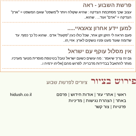
פרשת השבוע - ראה
עצוב שכך מסתכמת הצדקה : שהיא שקולה ויותר ל"משפט" שאם המשפט = "ארץ"
הצדקה = "אדם" ועוד... . שהוא..
למען יידע אחרון צאצאיי.....
פעם הראה לי הזקן זקן אחר, שכל כולו כעין "פקעת" אדם . שהוא כל כך כפוף. עד
שדומה שעוד מעט ופניו נושקים לארץ. אזיי,הו..
אין מסלול עוקף עם ישראל
גם זה צריך שיאמר : מה עושים כשעם ישראל טובל בטינופת מוסרית מנוער מערכיו.
מותר להתאבל בבדידות מדברית. לפרוש מהם [אליהו ירמיה ו..
ראשי
|
אתרי עזר
|
אודות חידוש
|
פרסם
hidush.co.il
באתר
|
הצהרת נגישות
|
מדיניות
פרטיות
|
צור קשר