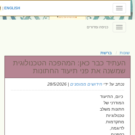
|
ENGLISH
Toggle
navigation
כניסה ומדורים
Toggle
navigation
שונות
ברשת
העתיד כבר כאן: המהפכה הטכנולוגית
שמשנה את פני תיעוד החתונות
נכתב על ידי
חידושים ממומנים
| 28/5/2026
כיום, התיעוד
המודרני של
חתונות משלב
טכנולוגיות
מתקדמות.
לדוגמה,
רחפנים