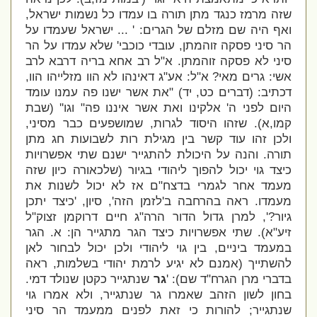
שזה מרמז כנגד מתן תורה בו עמדו כל נשמות ישראל,
ואף היה שם מזלם של הגרים: ' ...
ישראל שעמדו על
הר סיני פסקה זוהמתן,
עובדי כוכבי' שלא עמדו על הר
סיני לא פסקה זוהמתן. א"ל רב אחא בריה דרבא לרב
אשי: גרים מאי? א"ל: אע"ג דאינהו לא הוו מזלייהו הוו,
דכתיב: (דברים כט, יד) "את אשר ישנו פה עמנו עומד
היום לפני ה' אלקינו ואת אשר איננו פה" וגו'' (שבת
קמו,א). שזהו היסוד לגרות, שמושפעים כבר מסיני,
ולכן זהו עוד קשר בין מגילת רות לשבועות חג מתן
תורה. והנה על היכולת להתגייר ישנם שתי אפשרויות
כיצד גוי יכול להפוך ליהודי בגיור (שלכאורה כיון שזה
מעמד אחר לגמרי בדצח"ם אז לא יכול לשנות את
מעמדו. ראה בהרחבה ב'לזמן הזה', סיון, 'כיצד יתכן
גיור?', למרן גדול הדור הרה"ג חיים דרוקמן זצוק"ל
זיע"א). שתי אפשרויות כיצד הגר מתגייר הן: א. הגר
במעמד ביניים, בין גוי ליהודי ולכן יכול לבחור לאן
להשתייך (אמנם לא יגיע לרמת יהודי בשלמות, ראה
בדברי מרן הגרח"ד שם): '
גר
שנתגייר כקטן שנולד דמי.
בחון לשון הזהב שאמרו גר שנתגייר, ולא אמרו גוי
שנתגייר; להורות כי זאת לפנים ממעמד הר סיני