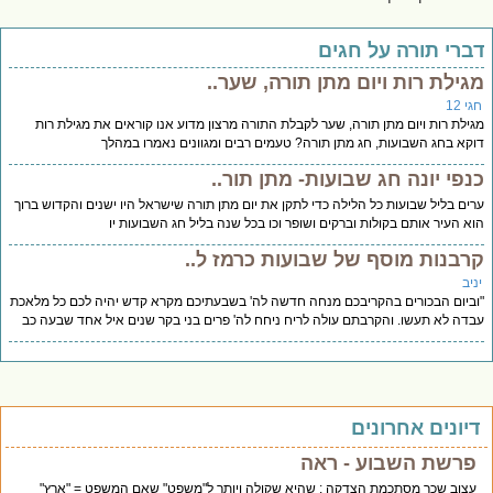
ברי תורה על חגים
גילת רות ויום מתן תורה, שער..
י 12
ילת רות ויום מתן תורה, שער לקבלת התורה מרצון מדוע אנו קוראים את מגילת רות
קא בחג השבועות, חג מתן תורה? טעמים רבים ומגוונים נאמרו במהלך
נפי יונה חג שבועות- מתן תור..
ים בליל שבועות כל הלילה כדי לתקן את יום מתן תורה שישראל היו ישנים והקדוש ברוך
א העיר אותם בקולות וברקים ושופר וכו בכל שנה בליל חג השבועות יו
רבנות מוסף של שבועות כרמז ל..
יב
ביום הבכורים בהקריבכם מנחה חדשה לה' בשבעתיכם מקרא קדש יהיה לכם כל מלאכת
דה לא תעשו. והקרבתם עולה לריח ניחח לה' פרים בני בקר שנים איל אחד שבעה כב
יונים אחרונים
פרשת השבוע - ראה
עצוב שכך מסתכמת הצדקה : שהיא שקולה ויותר ל"משפט" שאם המשפט = "ארץ"