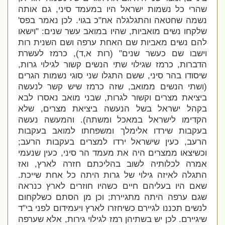
שהרי כל נשמות ישראל היו במעמד סיני, גם אותה
נשמה שחטאה והתגלגלה אח"כ בגוי. לכן נאמר בפס'
שלקחו נשים מואביות, שהיו במואב עשר שנים: "
וישאו
להם נשים מאביות שם האחת ערפה ושם השנית רות
וישבו שם כעשר שנים" (רות א,ד), כרמז לעשרת
הדברות, כרמז שגילוי שתי הנשים קשור לגילוי גרות,
שיסודו בהר סיני, ששם התגלו שני סוגי נשמות הגרים
(ושתי הנשים ממואב, שזה כרמז שיש קשר לנעשה
ביציאת מצרים וקשור לגרות, שבני מואב נאסרו לבא
בקהל ישראל בשל הנעשה ביציאת מצרים, שלא
הקדימו לישראל במאכל ומשתה). והמעשה נעשה
בעקבות שירדו אלימלך ומשפחתו למואב בעקבות
הרעב, כעין שישראל ירדו למצרים בעקבות הרעב;
וכשיצאו ממצרים היה את מעמד הר סיני, כעין שנעמי
אמרה לכלותיה לשוב בהליכתם חזרה לארץ, ואז
התגלה לאיזה גילוי של גרות היתה כל אחת שייכת.
שאם היו בעליהם חיים כשהיו חוזרים לארץ כנראה
שגם ערפה היתה מתגיירת; וכן מן הסתם כשלקחום
לנשים תכננו לגיירם כשיחזרו לארץ ויעמידום לפני בי"ד
שיגיירם. לכן יש בשתיהן רמז לגילוי גירות, אלא שערפה