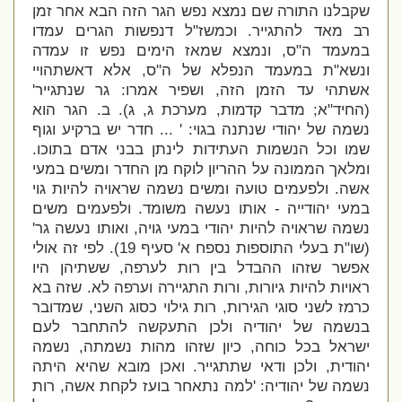
שקבלנו התורה שם נמצא נפש הגר הזה הבא אחר זמן
רב מאד להתגייר. וכמשז"ל דנפשות הגרים עמדו
במעמד ה"ס, ונמצא שמאז הימים נפש זו עמדה
ונשא"ת במעמד הנפלא של ה"ס, אלא דאשתהויי
אשתהי עד הזמן הזה, ושפיר אמרו: גר שנתגייר'
(החיד"א; מדבר קדמות, מערכת ג, ג). ב. הגר הוא
נשמה של יהודי שנתנה בגוי: ' ... חדר יש ברקיע וגוף
שמו וכל הנשמות העתידות לינתן בבני אדם בתוכו.
ומלאך הממונה על ההריון לוקח מן החדר ומשים במעי
אשה. ולפעמים טועה ומשים נשמה שראויה להיות גוי
במעי יהודייה - אותו נעשה משומד. ולפעמים משים
נשמה שראויה להיות יהודי במעי גויה, ואותו נעשה גר'
(שו"ת בעלי התוספות נספח א' סעיף 19). לפי זה אולי
אפשר שזהו ההבדל בין רות לערפה, ששתיהן היו
ראויות להיות גיורות, ורות התגיירה וערפה לא. שזה בא
כרמז לשני סוגי הגירות, רות גילוי כסוג השני, שמדובר
בנשמה של יהודיה ולכן התעקשה להתחבר לעם
ישראל בכל כוחה, כיון שזהו מהות נשמתה, נשמה
יהודית, ולכן ודאי שתתגייר. ואכן מובא שהיא היתה
נשמה של יהודיה: 'למה נתאחר בועז לקחת אשה, רות