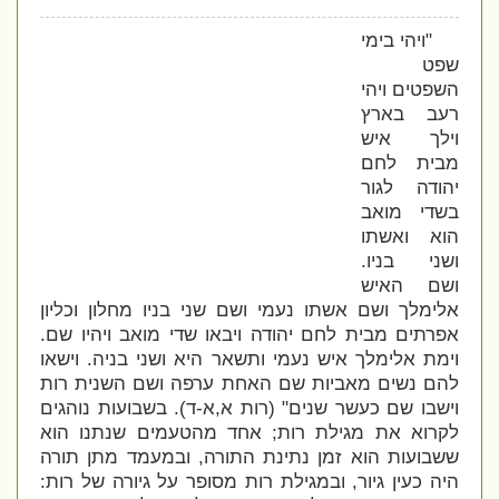
"ויהי בימי
שפט
השפטים ויהי
רעב בארץ
וילך איש
מבית לחם
יהודה לגור
בשדי מואב
הוא ואשתו
ושני בניו.
ושם האיש
אלימלך ושם אשתו נעמי ושם שני בניו מחלון וכליון
אפרתים מבית לחם יהודה ויבאו שדי מואב ויהיו שם.
וימת אלימלך איש נעמי ותשאר היא ושני בניה.
וישאו
להם נשים מאביות שם האחת ערפה ושם השנית רות
וישבו שם כעשר שנים" (רות א,א-ד). בשבועות נוהגים
לקרוא את מגילת רות; אחד מהטעמים שנתנו הוא
ששבועות הוא זמן נתינת התורה, ובמעמד מתן תורה
היה כעין גיור, ובמגילת רות מסופר על גיורה של רות: