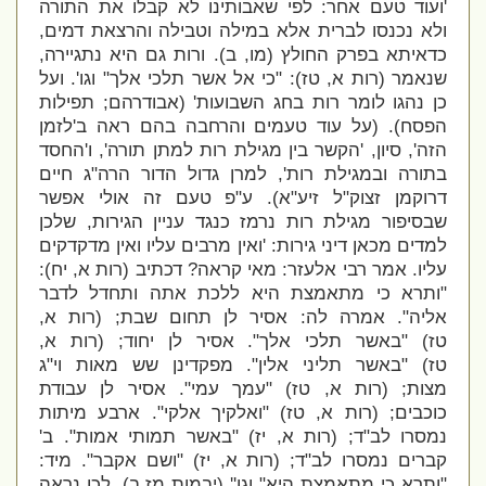
'
ועוד טעם אחר: לפי שאבותינו לא קבלו את התורה
ולא נכנסו לברית אלא במילה וטבילה והרצאת דמים,
כדאיתא בפרק החולץ (מו, ב). ורות גם היא נתגיירה,
שנאמר (רות א, טז): "כי אל אשר תלכי אלך" וגו'. ועל
כן נהגו לומר רות בחג השבועות' (אבודרהם; תפילות
הפסח). (על עוד טעמים והרחבה בהם ראה ב'לזמן
הזה', סיון, 'הקשר בין מגילת רות למתן תורה', ו'החסד
בתורה ובמגילת רות', למרן גדול הדור הרה"ג חיים
דרוקמן זצוק"ל זיע"א). ע"פ טעם זה אולי אפשר
שבסיפור מגילת רות נרמז כנגד עניין הגירות, שלכן
למדים מכאן דיני גירות: '
ואין מרבים עליו ואין מדקדקים
עליו. אמר רבי אלעזר: מאי קראה? דכתיב (רות א, יח):
"ותרא כי מתאמצת היא ללכת אתה ותחדל לדבר
אליה". אמרה לה: אסיר לן תחום שבת; (רות א,
טז) "באשר תלכי אלך". אסיר לן יחוד; (רות א,
טז) "באשר תליני אלין". מפקדינן שש מאות וי"ג
מצות; (רות א, טז) "עמך עמי". אסיר לן עבודת
כוכבים; (רות א, טז) "ואלקיך אלקי". ארבע מיתות
נמסרו לב"ד; (רות א, יז) "באשר תמותי אמות". ב'
קברים נמסרו לב"ד; (רות א, יז) "ושם אקבר". מיד:
"ותרא כי מתאמצת היא" וגו'' (יבמות מז,ב). לכן נראה