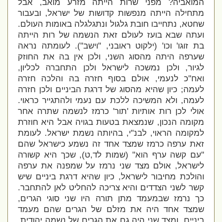
המואביה? מפני שרות הייתה מזרע מואב, אבל
מתחילה הייתה מנפשות קדושות של ישראל, ובעבור
שחטא, נתחייבו חובת גלגול ונתגלגלה באומות העולם.
ועתה שבא בועז לעולם זאת הנשמה של רות הייתה
בת זוגו' וכו' (ילקוט ראובני, "וישב"). לעומתה נראה
שערפה היתה מהסוג השני, ולכן אין בה את החוזק
לגיור, ולכן נמשכה לישראל ולכן התחברה לכליון,
ואח"כ לנעמי, אולם בסוף חזרה בה והלכה חזרה
לעמה; כיון שהיא מהסוג של דרגת הביניים ולכן חזרה
לעמה, ולא המשיכה ללכת עם נעמי ולהתגייר כראוי.
אולי לכן רות אותיות 'תור' כרמז לנשמה שתרה אחר
מקומה הנכון, שנמצאת בטעות בגויה אבל היא חוזרת
למקומה הראוי, לבנ"י, בהיותה נשמת ישראל. לעומת
זאת ערפה כרמז שמצד אחד זה נשמע כישראל שהם
"
עם קשה ערף הוא" (שמות לד,ט), שכך היא קשורה
לישראל, אולם מצד שני נרמז על שמפנה את ערפה
והולכת מחיבור לישראל, כיון שהיא דרגת ביניים שיש
קשר לשני הצדדים והיא צריכה להחליט לאן להתחבר.
כך נרמז שבמעמד מתן תורה היו שני סוגי הגרים,
שמצד אחד היה את מזלם של הגרים שהם מעמד
ביניים, ומצד שני היה גם את הגרים של נשמה יהודית,