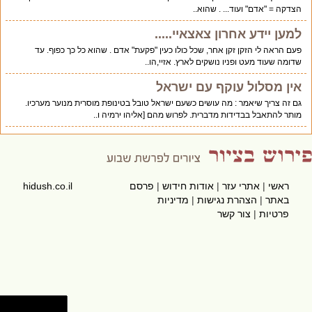
הצדקה = "אדם" ועוד... . שהוא..
למען יידע אחרון צאצאיי.....
פעם הראה לי הזקן זקן אחר, שכל כולו כעין "פקעת" אדם . שהוא כל כך כפוף. עד
שדומה שעוד מעט ופניו נושקים לארץ. אזיי,הו..
אין מסלול עוקף עם ישראל
גם זה צריך שיאמר : מה עושים כשעם ישראל טובל בטינופת מוסרית מנוער מערכיו.
מותר להתאבל בבדידות מדברית. לפרוש מהם [אליהו ירמיה ו..
ראשי
|
אתרי עזר
|
אודות חידוש
|
פרסם
hidush.co.il
באתר
|
הצהרת נגישות
|
מדיניות
פרטיות
|
צור קשר