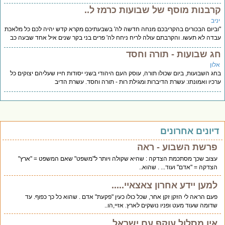
רבנות מוסף של שבועות כרמז ל..
יב
ביום הבכורים בהקריבכם מנחה חדשה לה' בשבעתיכם מקרא קדש יהיה לכם כל מלאכת
דה לא תעשו. והקרבתם עולה לריח ניחח לה' פרים בני בקר שנים איל אחד שבעה כב
ג שבועות - תורה וחסד
לון
ג השבועות, ביום שכולו תורה, עוסק העם היהודי בשני יסודות חייו שעליהם יצוקים כל
כיו ואמונתו: עשרת הדיברות ומגילת רות - תורה וחסד. עשרת הדיב
יונים אחרונים
פרשת השבוע - ראה
עצוב שכך מסתכמת הצדקה : שהיא שקולה ויותר ל"משפט" שאם המשפט = "ארץ"
הצדקה = "אדם" ועוד... . שהוא..
למען יידע אחרון צאצאיי.....
פעם הראה לי הזקן זקן אחר, שכל כולו כעין "פקעת" אדם . שהוא כל כך כפוף. עד
שדומה שעוד מעט ופניו נושקים לארץ. אזיי,הו..
אין מסלול עוקף עם ישראל