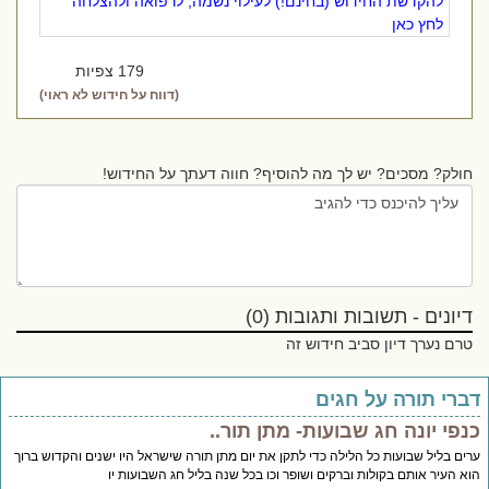
להקדשת החידוש (בחינם!) לעילוי נשמה, לרפואה ולהצלחה
לחץ כאן
179 צפיות
(דווח על חידוש לא ראוי)
חולק? מסכים? יש לך מה להוסיף? חווה דעתך על החידוש!
דיונים - תשובות ותגובות (0)
טרם נערך דיון סביב חידוש זה
ברי תורה על חגים
נפי יונה חג שבועות- מתן תור..
ים בליל שבועות כל הלילה כדי לתקן את יום מתן תורה שישראל היו ישנים והקדוש ברוך
א העיר אותם בקולות וברקים ושופר וכו בכל שנה בליל חג השבועות יו