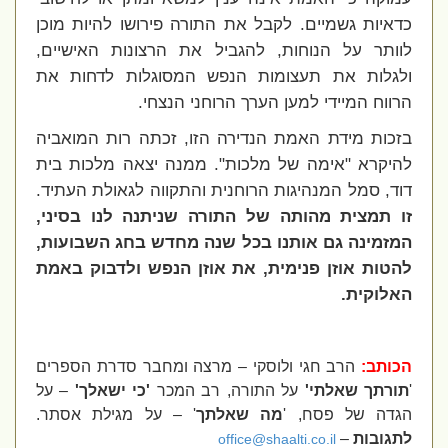
כדאיות גשמיים. לקבל את התורה פירושו להיות מוכן
לוותר על הנוחות, להגביל את הרצונות האישיים,
ולגלות את תעצומות הנפש המסוגלות לדחות את
הרווח המיידי למען הערך הרוחני הנצחי.
בזכות מידת האמת הנדירה הזו, זכתה רות המואביה
להיקרא "אימה של מלכות". ממנה יצאה מלכות בית
דוד, סמל המנהיגות הרוחנית והתקווה לגאולת העתיד.
זו תמצית מהותה של התורה שניתנה לנו בסיני,
המזמינה גם אותנו בכל שנה מחדש בחג השבועות,
להטות אוזן פנימית, את אוזן הנפש ולדבוק באמת
האלוקית.
הכותב:
הרב חגי ולוסקי – מרצה ומחבר סדרת הספרים
'
תורתך שאלתי'
על התורה, רב המכר
'כי ישאלך'
– על
הגדה של פסח, '
מה שאלתך
' – על מגילת אסתר.
לתגובות
–
office@shaalti.co.il