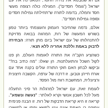
גם חג שמבטא את מידת החסד, המאפיינת את עם
ישראל ("גומלי חסדים"). המגילה כולה רצופה מעשי
חסד וחמלה, בדומה לתורה ש"תחילתה גמילות חסדים
וסופה גמילות חסדים".
אולם, נדמה שהחיבור העמוק והעוצמתי ביותר טמון
בשורש המעשה של רות, המהווה בבואה מדויקת
להתנהלותו של עם ישראל ביום מתן תורה:
הבחירה
לדבוק באמת וללכת אחריה ללא תנאי.
כשהציע הקב"ה את התורה לאומות העולם, הן פנו
לקול השכל והתועלתנות. הן שאלו: "מה כתיב בה?"
וביקשו לבחון האם חוקי התורה עולים בקנה אחד עם
אורח חייהן וטבען. זו דרכה של ערפה, הקשבה חיצונית
ורציונלית, המחשבת רווח מול הפסד.
לעומת זאת, עם ישראל למרגלות הר סיני התעלה
מעל לכל חשבון אנושי וקרא לאלתר:
"נעשה ונשמע".
קריאה זו היא קריאת הדבקות של רות. זו הבנה פנימית
עמוקה כי האמת אינה ענין למשא ומתן או לחישובי