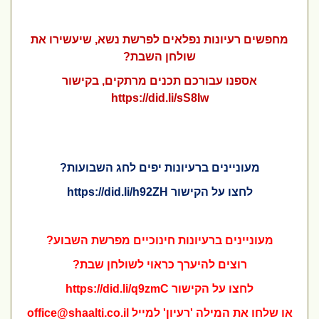
מחפשים רעיונות נפלאים לפרשת נשא, שיעשירו את
שולחן השבת?
אספנו
עבורכם
תכנים
מרתקים
, בקישור
https://did.li/sS8Iw
מעוניינים ברעיונות יפים לחג השבועות?
לחצו על הקישור
https://did.li/h92ZH
מעוניינים ברעיונות חינוכיים מפרשת השבוע?
רוצים להיערך כראוי לשולחן שבת?
לחצו על הקישור
https://did.li/q9zmC
או שלחו את המילה 'רעיון' למייל
office@shaalti.co.il