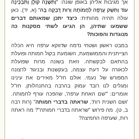
אך מגיבות אליהן באופן שונה: "
וַתִּשֶּׂנָה קוֹלָן וַתִּבְכֶּינָה
עוֹד וַתִּשַּׁק עָרְפָּה לַחֲמוֹתָהּ וְרוּת דָּבְקָה בָּהּ
" (א, יד). כאן
עולה תהיה מהותית:
כיצד יתכן שמאותם דברים
ששמעו שתיהן, הן הגיעו לשתי מסקנות כה
מנוגדות והפוכות?
במבט ראשון ושטחי נדמה שדווקא ערפה היא הכלה
הצייתנית והממושמעת, השומעת בקול חמותה ופועלת
בהתאם לבקשתה. וזאת בשונה מרות שפועלת
לכאורה על דעת עצמה, בעקשנות ובניגוד לרצונה
המפורש של נעמי. אולם חז"ל מאירים את עינינו
ומגלים לנו רובד עמוק בהרבה בהתנהלותן. חז"ל
אומרים: "'שם האחת ערפה', שהפכה עורף לחמותה.
'ושם השנית רות',
שראתה בדברי חמותה
" (רות רבה
ב, ט). מה פירוש "שראתה בדברי חמותה"? מה ראתה
רות, שערפה החמיצה?