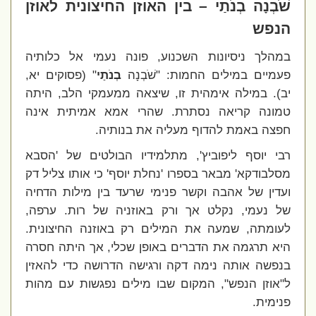
שֹׁבְנָה בְנֹתַי – בין האוזן החיצונית לאוזן
הנפש
במהלך ניסיונות השכנוע, פונה נעמי אל כלותיה
פעמיים במילים החמות: "שֹׁבְנָה
בְנֹתַי
" (פסוקים יא,
יב). במילה אימהית זו, שיצאה ממעמקי הלב, היתה
טמונה קריאה נסתרת. שהרי אמא אמיתית אינה
חפצה באמת להדוף מעליה את בנותיה.
רבי יוסף ליפוביץ', מתלמידיו הבולטים של 'הסבא
מסלבודקא' מבאר בספרו 'נחלת יוסף' כי אותו צליל דק
ועדין של אהבה וקשר פנימי שרעד בין מילות הדחיה
של נעמי, נקלט אך ורק באוזניה של רות. ערפה,
לעומתה, שמעה את המילים רק באוזנה החיצונית.
היא תרגמה את הדברים באופן שכלי, אך היתה חסרה
בנפשה אותה נימה דקה ורגישה הדרושה כדי להאזין
ל"אוזן הנפש", המקום שבו מילים נפגשות עם מהות
פנימית.