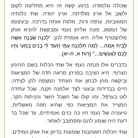
שכולה וגלמודה. ברגע קשה זה היא מחליטה לקום
ולשוב אל ארץ מולדתה, ארץ יהודה. שתי כלותיה
המואביות, ערפה ורות, מלוות אותה בדרכה. ובעיצומו
של המסע, פונה אליהן נעמי ומבקשת להניא אותן
מלהצטרף אליה. היא אומרת להן: "
לֵכְנָה שֹּׁבְנָה אִשָּׁה
לְבֵית אִמָּהּ... לָמָּה תֵלַכְנָה עִמִּי הַעוֹד לִי בָנִים בְּמֵעַי וְהָיוּ
לָכֶם לַאֲנָשִׁים..." (רות א, ח-יא).
בדברים אלו פנתה נעמי אל שתי הכלות בשם ההיגיון
הצרוף. היא הציבה בפניהן מראה חדה של המציאות
וביקשה מהן לבחון את העתיד המצפה להן לצידה:
חיים בבדידות ובעוני לצד אלמנה זקנה, שכל עתידה
לוט בערפל. זהו קולו של השכל הישר והניתוח הקר,
המצייר את המציאות כפי שהיא חפה מאשליות.
טיעוניה של נעמי היו כה כנים ואמיתיים, עד שכל בר
דעת היה שומע להם ומסתובב לאחור.
שתי הכלות האוהבות שומעות בדיוק את אותן המילים,