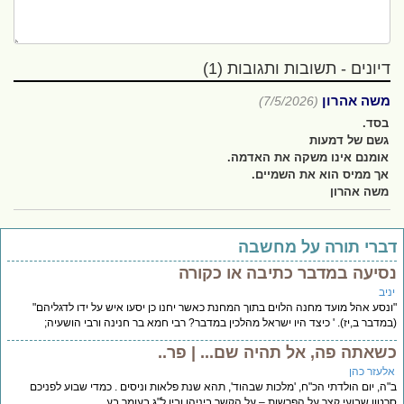
דיונים - תשובות ותגובות (1)
משה אהרון
(7/5/2026)
בסד.
גשם של דמעות
אומנם אינו משקה את האדמה.
אך ממיס הוא את השמיים.
משה אהרון
ברי תורה על מחשבה
סיעה במדבר כתיבה או כקורה
יב
נסע אהל מועד מחנה הלוים בתוך המחנת כאשר יחנו כן יסעו איש על ידו לדגליהם"
מדבר ב,יז). ' כיצד היו ישראל מהלכין במדבר? רבי חמא בר חנינה ורבי הושעיה;
שאתה פה, אל תהיה שם... | פר..
לעזר כהן
ה, יום הולדתי הכ"ח, 'מלכות שבהוד', תהא שנת פלאות וניסים . כמדי שבוע לפניכם
טון שבועי קצר על הפרשות – על הקשר ביניהן ובין ל"ג בעומר בע