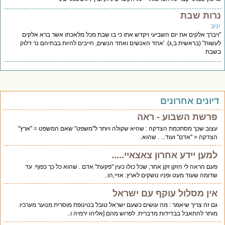
רות שבת
יב
יברך אלקים את יום השביעי ויקדש אתו כי בו שבת מכל מלאכתו אשר ברא אלקים
שות" (בראשית ב,ג). 'אחד האנשים ואחד הנשים, חייבים להיות בבתיהם נר דלוק
שבת
יונים אחרונים
פרשת השבוע - ראה
עצוב שכך מסתכמת הצדקה : שהיא שקולה ויותר ל"משפט" שאם המשפט = "ארץ"
הצדקה = "אדם" ועוד... . שהוא..
למען יידע אחרון צאצאיי.....
פעם הראה לי הזקן זקן אחר, שכל כולו כעין "פקעת" אדם . שהוא כל כך כפוף. עד
שדומה שעוד מעט ופניו נושקים לארץ. אזיי,הו..
אין מסלול עוקף עם ישראל
גם זה צריך שיאמר : מה עושים כשעם ישראל טובל בטינופת מוסרית מנוער מערכיו.
מותר להתאבל בבדידות מדברית. לפרוש מהם [אליהו ירמיה ו..