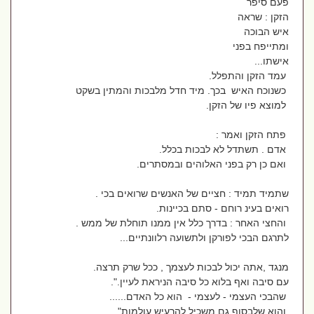
פעם סיפר
הזקן : שראה
איש הבוכה
ומתייפח בפני
אישתו...
עמד הזקן והתפלל.
כשנוכח האיש בכך. מיד חדל מלבכות והמתין בשקט
למוצא פיו של הזקן.
פתח הזקן ואמר :
אדם . תשתדל לא לבכות בכלל.
ואם כן רק בפני האלוהים ובמסתרים.
שתמיד תמיד : חציים של האנשים שרואים בכי .
רואים בעינ רוחם - סתם בכיינות.
והחצי האחר : בדרך כלל אין ממנו תוחלת של ממש .
לתרגם הבכי לפורקן ולתשועה רלוונתיים...
מנגד ,אתה יכול לבכות לעצמך , ככל שרק תרצה.
עם סיבה ואף בלוא כל סיבה הניראת לעיין.".
שהבכי העצמי - לעצמי - הוא כל האדם......
והוא שלבסוף גם משכיל להרעיש עולמות" .