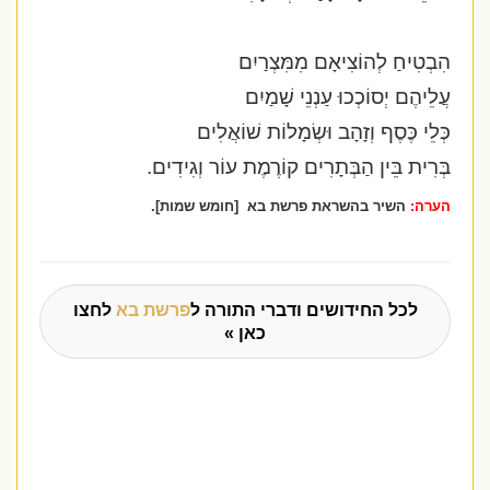
הִבְטִיחַ לְהוֹצִיאָם מִמִּצְרַיִם
עֲלֵיהֶם יְסוֹכְכוּ עַנְנֵי שָׁמַיִם
כְּלֵי כֶּסֶף וְזָהָב וּשְׂמָלוֹת שׁוֹאֲלִים
בְּרִית בֵּין הַבְּתָרִים קוֹרֶמֶת עוֹר וְגִידִים.
הערה:
השיר בהשראת פרשת בא [חומש שמות].
לכל החידושים ודברי התורה ל
פרשת בא
לחצו
כאן »