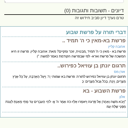
דיונים - תשובות ותגובות (0)
טרם נערך דיון סביב חידוש זה
ברי תורה על פרשת שבוע
רשת בא-מאין כי ה' תמיד ..
הובה קליין
שת בא - מאין כי ה' תמיד ,מבטיח, זוכר ומקיים? מאת: אהובה קליין. פרשה זו היא
שכה של פרשת וארא- לפי שבפרשה הקודמת נאמר למשה: "וַ
רגום יונתן בן עוזיאל כפירוש..
ורן מס
גום יונתן בן עוזיאל כפירוש לתורה: פרשת בא שמות י,ד: וַיַּעַל הָאַרְבֶּה, עַל כָּל-אֶרֶץ
ְרַיִם, וַיָּנַח, בְּכֹל גְּבוּל מִצְרָיִם: כָּ
רשת השבוע - בא
לון
יָּבֹא מֹשֶׁה וְאַהֲרֹן אֶל פַּרְעֹה וַיֹּאמְרוּ אֵלָיו כֹּה אָמַר ה' אֱ- לֹהֵי הָעִבְרִים עַד מָתַי מֵאַנְתָּ לֵעָנֹת
ָּנָי שַׁלַּח עַמ