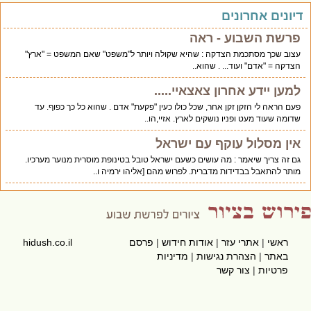
יונים אחרונים
פרשת השבוע - ראה
עצוב שכך מסתכמת הצדקה : שהיא שקולה ויותר ל"משפט" שאם המשפט = "ארץ"
הצדקה = "אדם" ועוד... . שהוא..
למען יידע אחרון צאצאיי.....
פעם הראה לי הזקן זקן אחר, שכל כולו כעין "פקעת" אדם . שהוא כל כך כפוף. עד
שדומה שעוד מעט ופניו נושקים לארץ. אזיי,הו..
אין מסלול עוקף עם ישראל
גם זה צריך שיאמר : מה עושים כשעם ישראל טובל בטינופת מוסרית מנוער מערכיו.
מותר להתאבל בבדידות מדברית. לפרוש מהם [אליהו ירמיה ו..
ראשי
|
אתרי עזר
|
אודות חידוש
|
פרסם
hidush.co.il
באתר
|
הצהרת נגישות
|
מדיניות
פרטיות
|
צור קשר