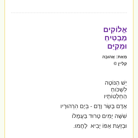
אֱלוֹקִים
מַבְטִיחַ
וּמְקַיֵּם
מֵאֵת: אֲהוּבָה
קְלַייְן ©
יֵשׁ הַנּוֹטֶה
לִשְׁכֹּוחַ
הַחְלָטוֹתָיו
אָדָם בָּשָׂר וָדָם - בְּיָם הִרְהוּרָיו
שִׁשָּׁה יָמִים טָרוּד בַּעֲמָלוֹ
וּבְזֵעַת אַפּוֹ יָבִיא
לָחֲמוּ.