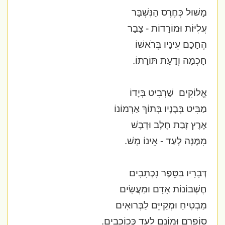
מָשׁוּל כְּחֶרֶס הַנִּשְׁבָּר
עֲלִיּוֹת וּמוֹרָדוֹת - צָבַר
הֶחָכָם עֵינָיו בְּרֹאשׁוֹ
חָכְמָה וְדַעַת תּוֹרָתוֹ.
אֱלוֹקִים
שַׁרְבִיט בְּיָדוֹ
מַבִּיט בְּבָנָיו בְּתוֹךְ אַרְמוֹנוֹ
אֶרֶץ זָבַת חָלָב וּדְבָשׁ
מִמֶּנָּה לָעַד - אֵינוֹ מָשׁ.
דְּבָרָיו בַּסֵּפֶר נִכְתָּבִים
חֶשְׁבּוֹנוֹת אָדָם וּמַעֲשִׂים
מַבְטִיחַ וּמְקַייֵּם לַבְּרוּאִים
סוֹפֵרם וּמוֹנָם לָעַד כְּכוֹכָבִים.