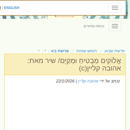
|
ENGLISH
Toggle
navigation
כניסה ומדורים
Toggle
navigation
פרשת שבוע
חומש שמות
פרשת בא
י
י
אֱלוֹקִים מַבְטִיחַ וּמְקַיֵּם/ שיר מאת:
אהובה קליין(c)
נכתב על ידי
אהובה קליין
| 22/1/2026