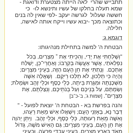
תתבייש שהרי
לאה הייתה מצטערת ודואגת -
שמא תעלה בחלקו של עשיו ותינשא לו-
כי
חששה שעלול
לגרשה יעקב -לפי שאין לה בנים
וכתוצאה מכך -יבוא עשיו וייקח אותה לאישה,
חלילה.
דוגמא ג:
הבטחת ה' למשה בתחילת מנהיגותו:
"וְשָׁלַחְתִּי אֶת יָדִי, וְהִכֵּיתִי אֶת ־ מִצְרַיִם, בְּכֹל
נִפְלְאֹתַי, אֲשֶׁר אֶעֱשֶׂה בְּקִרְבּוֹ; וְאַחֲרֵי־כֵן, יְשַׁלַּח
אֶתְכֶם.
וְנָתַתִּי אֶת חֵן הָעָם הַזֶּה, בְּעֵינֵי מִצְרָיִם;
וְהָיָה כִּי תֵלֵכוּן, לֹא תֵלְכוּ רֵיקָם.
וְשָׁאֲלָה אִשָּׁה
מִשְּׁכֶנְתָּהּ וּמִגָּרַת בֵּיתָהּ, כְּלֵי כֶסֶף וּכְלֵי זָהָב וּשְׂמָלֹת;
וְשַׂמְתֶּם, עַל בְּנֵיכֶם וְעַל בְּנֹתֵיכֶם, וְנִצַּלְתֶּם, אֶת
מִצְרָיִם".
[שמות ג', ב'-כ"ב]
והנה בפרשת בא - הבטחת ה' יוצאת לפועל -
"
דַּבֶּר נָא, בְּאָזְנֵי הָעָם; וְיִשְׁאֲלוּ אִישׁ מֵאֵת רֵעֵהוּ,
וְאִשָּׁה מֵאֵת רְעוּתָהּ, כְּלֵי כֶסֶף, וּכְלֵי זָהָב.
וַיִּתֵּן יְהוָה
אֶת חֵן הָעָם, בְּעֵינֵי מִצְרָיִם; גַּם הָאִישׁ מֹשֶׁה, גָּדוֹל
מְאֹד בְּאֶרֶץ מִצְרַיִם, בְּעֵינֵי עַבְדֵי פַרְעֹה, וּבְעֵינֵי