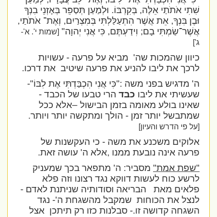
שִׁתִי אֹתֹתַי אֵלֶּה, בְּקִרְבּוֹ. וּלְמַעַן תְּסַפֵּר בְּאָזְנֵי בִנְךָ
וּבֶן בִּנְךָ, אֵת אֲשֶׁר הִתְעַלַּלְתִּי בְּמִצְרַיִם, וְאֶת־ אֹתֹתַי,
אֲשֶׁר־שַׂמְתִּי בָם; וִידַעְתֶּם, כִּי אֲנִי יְהוָה"
[שמות י'. א'-
ג']
כיוון שהמכות שה'
מביא על פרעה - עשויות
לרכך את ליבו להניע את פרעה שיטיב
את דרכו.
ה' מדגיש בפני משה :
"כִּי אֲנִי הִכְבַּדְתִּי אֶת לִבּוֹ
"-
שעשיתי את ליבו
כבד
הרי טבעו של הכבד -
שאינו בולע מאומה בזמן הבישול –אלא ככל
שמתבשל יותר זמן - הולך ומתקשה יותר ויותר.
[על פי הדרש והעיון]
אלוקים משכנע את משה - כי העקשנות של
פרעה אינה נובעת ממנו ,אלא ה' עושה זאת.
"שפת אמת"
מסביר: ה' מתפאר בכך שמעניק
לרשע כוח לעשות דווקא נגד רצונו וזה פלא
פלאים מאת
הבריאה וסודותיה שניתנת לאדם -
לנצל את הכוחות
שמקבל מהשגחת ה'- נגד
השגחה קדושה זו.- סבלנות כזו רק תיתכן
אצל