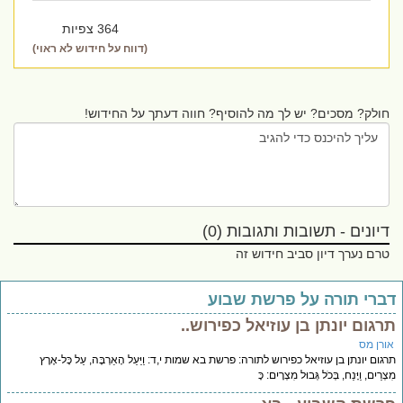
364 צפיות
(דווח על חידוש לא ראוי)
חולק? מסכים? יש לך מה להוסיף? חווה דעתך על החידוש!
דיונים - תשובות ותגובות (0)
טרם נערך דיון סביב חידוש זה
ברי תורה על פרשת שבוע
רגום יונתן בן עוזיאל כפירוש..
ורן מס
גום יונתן בן עוזיאל כפירוש לתורה: פרשת בא שמות י,ד: וַיַּעַל הָאַרְבֶּה, עַל כָּל-אֶרֶץ
ְרַיִם, וַיָּנַח, בְּכֹל גְּבוּל מִצְרָיִם: כָּ