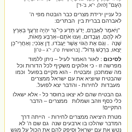
הָעָם"
[להלן.
י"א, ב'-ד']
כל עניין ירידת מצרים כבר הובטח מפי ה'
לאברהם בברית בין
הבתרים:
"
וַיֹּאמֶר לְאַבְרָם, יָדֹעַ תֵּדַע כִּי־גֵר יִהְיֶה זַרְעֲךָ בְּאֶרֶץ
לֹא לָהֶם, וַעֲבָדוּם, וְעִנּוּ אֹתָם--אַרְבַּע מֵאוֹת,
שָׁנָה
.
וְגַם אֶת הַגּוֹי אֲשֶׁר יַעֲבֹדוּ, דָּן אָנֹכִי; וְאַחֲרֵי־כֵן
יֵצְאוּ, בִּרְכֻשׁ גָּדוֹל
."
[בראשית
ט"ו, י"ג – ט"ו]
לסיכום
: לאור האמור לעיל – ניתן ללמוד
מפרשה זו - כי אלוקים משקיף לכל הדורות וכל
מה שמתכנן
ומבטיח
- הוא מקיים בפועל
וכמו
שהבטיח שיוציא את עם ישראל ממצרים
מעבדות
לחירות - והדבר יצא לפועל.
גם הבטיח שהם לא יצאו בחוסר כל - אלא ישאלו
כלי כסף וזהב ושמלות
ממצרים – הדבר
התקיים!
מטרת היציאה ממצרים לחירות -
הייתה דרך
המדבר שהלכו בו ארבעים שנה
גם שם ה' לא
נטש את עם ישראל וסיפק להם את הכול על מגש