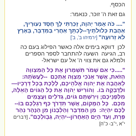
הכסף.
גם זאת ה' זוכר, כנאמר:
"....
כֹּה אָמַר יְהוָה, זָכַרְתִּי לָךְ חֶסֶד נְעוּרַיִךְ,
אַהֲבַת כְּלוּלֹתָיִךְ--לֶכְתֵּךְ אַחֲרַי בַּמִּדְבָּר, בְּאֶרֶץ
לֹא זְרוּעָה"
[ירמיהו ב', ב']
לכן
דווקא בימים אלה כאשר הפילוג בעם כה
רב, הגיעה
השעה להתחבר לספר הספרים
ולמלא גם את צווי ה' אל עם ישראל-
".....כִּי אִם שָׁמֹר תִּשְׁמְרוּן אֶת כָּל הַמִּצְווָה
הַזֹּאת, אֲשֶׁר אָנֹכִי מְצַוֶּה אֶתְכֶם
--לַעֲשֹׂתָהּ:
לְאַהֲבָה אֶת יְהוָה אֱלֹהֵיכֶם, לָלֶכֶת בְּכָל דְּרָכָיו—
וּלְדָבְקָה בוֹ.
וְהוֹרִישׁ יְהוָה אֶת כָּל הַגּוֹיִם הָאֵלֶּה,
מִלִּפְנֵיכֶם; וִירִשְׁתֶּם גּוֹיִם, גְּדֹלִים וַעֲצֻמִים
מִכֶּם.
כָּל הַמָּקוֹם, אֲשֶׁר תִּדְרֹךְ כַּף רַגְלְכֶם בּוֹ--
לָכֶם יִהְיֶה:
מִן הַמִּדְבָּר וְהַלְּבָנוֹן מִן הַנָּהָר נְהַר
פְּרָת, וְעַד הַיָּם הָאַחֲרוֹן--יִהְיֶה, גְּבֻולְכֶם".
[דברים
י"א ,י"ב- כ"ה]