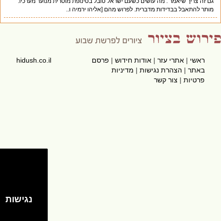
גם זה צריך שיאמר : מה עושים כשעם ישראל טובל בטינופת מוסרית מנוער מערכיו.
מותר להתאבל בבדידות מדברית. לפרוש מהם [אליהו ירמיה ו..
ראשי
|
אתרי עזר
|
אודות חידוש
|
פרסם
hidush.co.il
באתר
|
הצהרת נגישות
|
מדיניות
פרטיות
|
צור קשר
נגישות