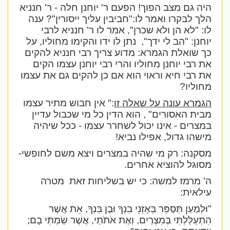
היה גם מצב הפוך! הפעם ר' יוחנן חלה - ר' חנניא
הלך לבקרו ואמר לו:"חביבין עליך ייסורין"? ענה
לו: "לא הן ולא שכרן", אמר לו ר' חנניא לרבי
יוחנן: "הב לי ידך",
נתן לו ידו והקימו מחוליו, על
כך שואלת הגמרא: מדוע צריך רבי חנניא להקים
את רבי יוחנן מחוליו והרי רבי יוחנן עצמו הקים
את רבי חיא וראוי הוא אם כן להקים גם את עצמו
מחוליו?
הגמרא עונה על שאלה זו
:" אין חבוש מתיר עצמו
מבית האסורים" , הוא הדין כל מי שכבול עדיין
במצרים - אינו יכול לשחרר עצמו - ככל שיהיה
מישהו גדול, אפילו נביא!
מסקנה: רק מי שהיה במצרים ויצא משם לחופשי-
מסוגל להוציא אחרים.
ה' מרמז למשה: כי יש בשליחות זאת
מטרה
עילאית:
"וּלְמַעַן תְּסַפֵּר בְּאָזְנֵי בִנְךָ וּבֶן בִּנְךָ, אֵת אֲשֶׁר
הִתְעַלַּלְתִּי בְּמִצְרַיִם, וְאֶת אֹתֹתַי, אֲשֶׁר שַׂמְתִּי בָם;