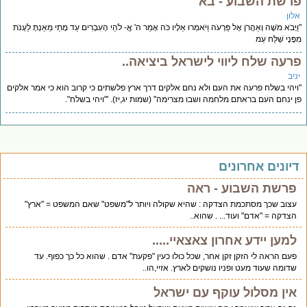
רשת השבוע - בא
לון
יָּבֹא מֹשֶׁה וְאַהֲרֹן אֶל פַּרְעֹה וַיֹּאמְרוּ אֵלָיו כֹּה אָמַר ה' אֱ- לֹהֵי הָעִבְרִים עַד מָתַי מֵאַנְתָּ לֵעָנֹת
ָּנָי שַׁלַּח עַמ
רעה שלח ליווי לישראל ביציאה..
יב
יהי בשלח פרעה את העם ולא נחם אלקים דרך ארץ פלשתים כי קרוב הוא כי אמר אלקים
 ינחם העם בראתם מלחמה ושבו מצרימה" (שמות יג,יז). '"ויהי בשלח".
יונים אחרונים
פרשת השבוע - ראה
עצוב שכך מסתכמת הצדקה : שהיא שקולה ויותר ל"משפט" שאם המשפט = "ארץ"
הצדקה = "אדם" ועוד... . שהוא..
למען יידע אחרון צאצאיי.....
פעם הראה לי הזקן זקן אחר, שכל כולו כעין "פקעת" אדם . שהוא כל כך כפוף. עד
שדומה שעוד מעט ופניו נושקים לארץ. אזיי,הו..
אין מסלול עוקף עם ישראל