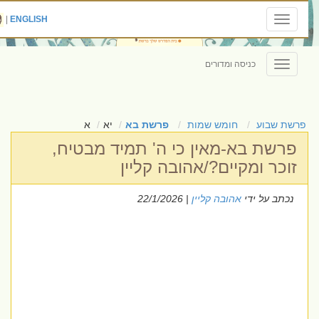
|
ENGLISH
Toggle
navigation
כניסה ומדורים
Toggle
navigation
פרשת שבוע
חומש שמות
פרשת בא
יא
א
פרשת בא-מאין כי ה' תמיד מבטיח,
זוכר ומקיים?/אהובה קליין
נכתב על ידי
אהובה קליין
| 22/1/2026