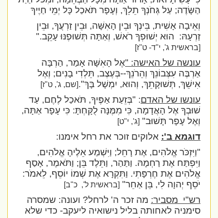
הַשָּׂדֶה; עַל גְּחֹנְךָ תֵלֵךְ, וְעָפָר תֹּאכַל כָּל יְמֵי חַיֶּיךָ
וְאֵיבָה אָשִׁית, בֵּינְךָ וּבֵין הָאִשָּׁה, וּבֵין זַרְעֲךָ, וּבֵין
זַרְעָהּ:
הוּא יְשׁוּפְךָ רֹאשׁ, וְאַתָּה תְּשׁוּפֶנּוּ עָקֵב.
"
[בראשית ג', י"ד- ט"ז]
עונשה של האישה: "
אֶל הָאִשָּׁה אָמַר, הַרְבָּה
אַרְבֶּה עִצְּבוֹנֵךְ וְהֵרֹנֵךְ--בְּעֶצֶב, תֵּלְדִי בָנִים; וְאֶל
אִישֵׁךְ, תְּשׁוּקָתֵךְ, וְהוּא, יִמְשָׁל בָּךְ".
[שם, ג', ט"ז]
עונשו של האדם
: "בְּזֵעַת אַפֶּיךָ, תֹּאכַל לֶחֶם, עַד
שׁוּבְךָ אֶל הָאֲדָמָה, כִּי מִמֶּנָּה לֻקָּחְתָּ: כִּי עָפָר אַתָּה,
וְאֶל עָפָר תָּשׁוּב
"
[ג', י"ט]
דוגמא ב':
אלוקים זוכר את רחל אימנו:
"וַיִּזְכֹּר אֱלֹהִים, אֶת רָחֵל; וַיִּשְׁמַע אֵלֶיהָ אֱלֹהִים,
וַיִּפְתַּח אֶת רַחְמָהּ. וַתַּהַר, וַתֵּלֶד בֵּן; וַתֹּאמֶר, אָסַף
אֱלֹהִים אֶת חֶרְפָּתִי. וַתִּקְרָא אֶת שְׁמוֹ יוֹסֵף, לֵאמֹר:
יֹסֵף יְהוָה לִי, בֵּן אַחֵר
"
[בראשית ל',
כ"ב]
רש"י
מסביר:
מה זכר ה' לרחל? ועונה: שמסרה
סימניה לאחותה בליל נישואיה ליעקב- כדי שלא