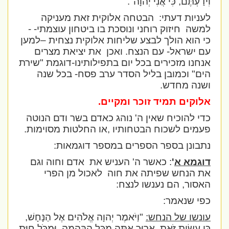
וִידַעְתֶּם, כִּי אֲנִי יְהוָה".
לעניות דעתי:
הבטחה אלוקית זאת מעניקה
למשה
חיזוק רוחני ונוסכת בו ביטחון עוצמתי- -
כי הוא הולך לבצע שליחות אלוקית נצחית –למען
עם ישראל- עם הנצח. ואכן
את יציאת מצרים
אנחנו מזכירים בכל יום בתפילותינו-דוגמת "שירת
הים" וכמובן בליל הסדר ערב פסח- בכל שנה
ושנה מחדש.
אלוקים תמיד זוכר ומקיים.
כדי להוכיח שאין ה' נוהג כאדם בשר ודם הנוטה
פעמים לשכוח הבטחותיו ,או החלטות מסוימות.
נתבונן בספר הספרים במספר דוגמאות:
דוגמא א
'
: כאשר ה' העניש את
אדם וחוה וגם
את הנחש שפיתה את חוה
לאכול מן הפרי
האסור, הם נענשו לנצח:
כפי שנאמר:
עונשו של הנחש:
"וַיֹּאמֶר יְהוָה אֱלֹהִים אֶל הַנָּחָשׁ,
כִּי עָשִׂיתָ זֹּאת, אָרוּר אַתָּה מִכָּל הַבְּהֵמָה, וּמִכֹּל חַיַּת