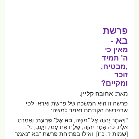
פרשת
בא
-
מאין כי
ה' תמיד
,מבטיח,
זוכר
ומקיים?
מאת:
אהובה קליין.
פרשה זו היא המשכה של פרשת וארא- לפי
שבפרשה הקודמת נאמר למשה:
"וַיֹּאמֶר יְהוָה אֶל ־מֹשֶׁה,
בֹּא אֶל־ פַּרְעֹה
; וְאָמַרְתָּ
אֵלָיו, כֹּה אָמַר יְהוָה, שַׁלַּח אֶת עַמִּי, וְיַעַבְדֻנִי".
[שמות ז', כ"ו]
ואילו בפתיחת פרשת "בא "נאמר