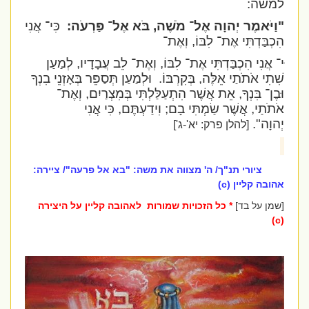
למשה:
"וַיֹּאמֶר יְהוָה אֶל־ מֹשֶׁה, בֹּא אֶל־ פַּרְעֹה:
כִּי־ אֲנִי
הִכְבַּדְתִּי אֶת־ לִבּוֹ, וְאֶת־
ּי־ אֲנִי הִכְבַּדְתִּי אֶת־ לִבּוֹ, וְאֶת־ לֵב עֲבָדָיו, לְמַעַן
שִׁתִי אֹתֹתַי אֵלֶּה, בְּקִרְבּוֹ. וּלְמַעַן תְּסַפֵּר בְּאָזְנֵי בִנְךָ
וּבֶן־ בִּנְךָ, אֵת אֲשֶׁר הִתְעַלַּלְתִּי בְּמִצְרַיִם, וְאֶת־
אֹתֹתַי, אֲשֶׁר שַׂמְתִּי בָם; וִידַעְתֶּם, כִּי אֲנִי
יְהוָה".
[להלן פרק: יא'-ג']
ציורי תנ"ך/ ה' מצווה את משה: "בא אל פרעה"/ ציירה:
אהובה קליין (c)
[שמן על בד]
* כל הזכויות שמורות לאהובה קליין על היצירה
(c)