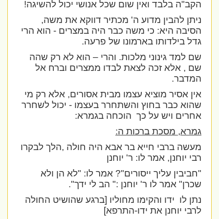
הקב"ה בלבד ואין שום שכל אנושי יכול להשיגה!
ניתן להבין מדוע ה' מכתיר דווקא את משה,
הסיבה היא: כי משה כבר היה במצרים - הוא הרי
גדל בילדותו בארמונו של פרעה.
שם למד גינוני מלכות. והרי – הוא לא רק שהה
שם , אלא זכה לצאת לבדו ממצרים וברח אל
המדבר.
אין אסיר מוציא עצמו מבית אסורים, אלא רק מי
שהוא כבר בחוץ והשתחרר בעצמו - יכול לשחרר
אחרים ויש על כך
הוכחה בגמרא:
גמרא, מסכת ברכות ה:
מעשה ברבי חייא בר אבא היה חולה ,הלך לבקרו
רבי יוחנן, אמר לו: ר' יוחנן
"חביבין עליך ייסורים"? אמר לו: "לא הן ולא
שכרן" אמר לו ר' יוחנן :" הב לי ידך".
נתן לו
ידו והקימו מחוליו [ברגע שהושיט החולה
לרבי יוחנן את ידו-התרפא]