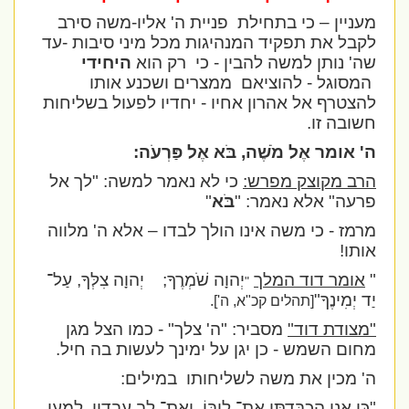
מעניין – כי בתחילת
פניית ה' אליו-משה סירב
לקבל את תפקיד המנהיגות מכל מיני סיבות
-
עד
שה' נותן למשה להבין - כי
רק הוא
היחידי
המסוגל - להוציאם
ממצרים ושכנע אותו
להצטרף אל אהרון אחיו - יחדיו לפעול בשליחות
חשובה זו.
ה' אומר אֶל מֹשֶׁה, בֹּא אֶל פַּרְעֹה:
הרב מקוצק מפרש:
כי לא נאמר למשה: "לך אל
פרעה" אלא נאמר: "
בֹּא
"
מרמז - כי משה אינו הולך לבדו – אלא ה' מלווה
אותו!
"
אומר דוד המלך
יְהוָה שֹׁמְרֶךָ;
יְהוָה צִלְּךָ, עַל־
"
יַד יְמִינֶךָ"
[תהלים קכ"א, ה'].
"מצודת דוד"
מסביר:
"ה' צלך" - כמו הצל מגן
מחום השמש - כן יגן על ימינך לעשות בה חיל
.
ה' מכין את משה לשליחותו
במילים:
"כִּי אֲנִי הִכְבַּדְתִּי אֶת־ לִיבּוֹ, וְאֶת־ לֵב עֲבָדָיו, לְמַעַן