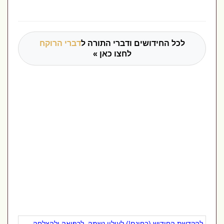
לכל החידושים ודברי התורה ל
דברי הרוקח
לחצו כאן »
להקדשת החידוש (בחינם!) לעילוי נשמה, לרפואה ולהצלחה