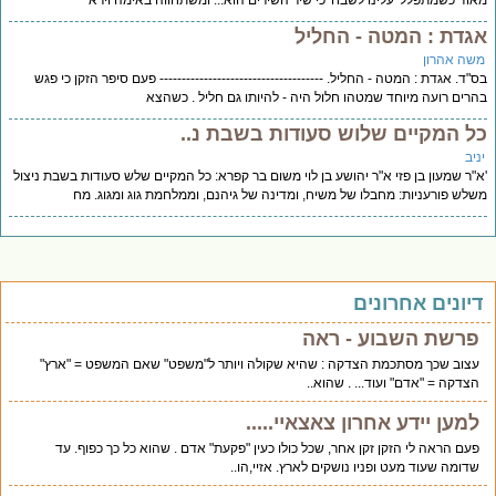
וד כשמתפלל 'עלינו לשבח' כי שיר השירים הוא... ומשתחווה באימה וירא
גדת : המטה - החליל
שה אהרון
"ד. אגדת : המטה - החליל. ------------------------------------- פעם סיפר הזקן כי פגש
רים רועה מיוחד שמטהו חלול היה - להיותו גם חליל . כשהצא
ל המקיים שלוש סעודות בשבת נ..
יב
"ר שמעון בן פזי א"ר יהושע בן לוי משום בר קפרא: כל המקיים שלש סעודות בשבת ניצול
לש פורעניות: מחבלו של משיח, ומדינה של גיהנם, וממלחמת גוג ומגוג. מח
יונים אחרונים
פרשת השבוע - ראה
עצוב שכך מסתכמת הצדקה : שהיא שקולה ויותר ל"משפט" שאם המשפט = "ארץ"
הצדקה = "אדם" ועוד... . שהוא..
למען יידע אחרון צאצאיי.....
פעם הראה לי הזקן זקן אחר, שכל כולו כעין "פקעת" אדם . שהוא כל כך כפוף. עד
שדומה שעוד מעט ופניו נושקים לארץ. אזיי,הו..