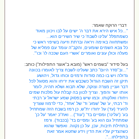
דברי הרוקח שאמר:
"...כל איש הירא את דבר ה' ישים על לבו ויכוון מאוד
כשמתפלל 'עלינו לשבח' כי שיר השירים הוא...
ומשתחווה באימה ויראה וברתת וזיעה בשיפוי ראש כי
כל צבא השמים שומעים, והקב"ה עומד עם פמליא של
מעלה וכולן עונים ואומרים 'אשרי העם שככה לו' וכו'".
בעל סידור "בשמים ראש" (מובא ב"אוצר התפילות") כותב:
"...וב"סדר היום" כתב שעלינו לשבח צריך לאומרו בכוונה
גדולה ויש בו כמה סודות ורמזים וכוחו גדול, ויהושע
תיקן זה השבח הגדול כשכבש את יריחו והוא מסוגל לכל
דבר ועניין מצרה וצוקה, שלא תבוא ושלא תהיה, לומר
אותו ישר והפוך. וצריך לכוון בה קבלת עול מלכות שמים
ויחודו ואלקותו. וכמו שיש בפסוק שמע ישראל ע' רבתי
וד' רבתי, ע' של 'שמע' וד' של 'אחד', כדי לרמוז שצריך
להעיד (עד) על יחודו ית"ש, כן רמז בשבח הזה שמתחיל
בע' ('עלינו') ומסיים בד' ('עוד')... ואח"כ יאמר 'על כן'
שמתחיל גם הוא בע' ומסיים בד' (בכבוד). ורמז
בתחילת תיבות, עכן, על כן נקווה. ואפשר שהוא
כשהצדיק עליו את הדין וידע שחטא אמר זאת
בתפילתו...".