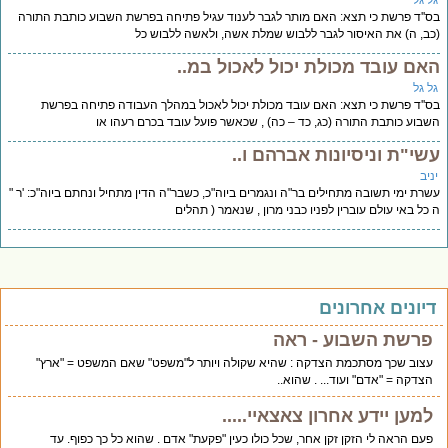
ל גל
''ד פרשת כי תצא: האם מותר לגבר לענוד עגיל פתיחה בפרשת השבוע כותבת התורה
ב, ה) את האיסור לגבר ללבוש שמלת אשה, ולאשה ללבוש כל
אם עובד מכולת יכול לאכול במ..
ל גל
''ד פרשת כי תצא: האם עובד מכולת יכול לאכול במהלך העבודה פתיחה בפרשת
בוע כותבת התורה (כג, כד – כה) , שכאשר פועל עובד בכרם רעהו או
שי"ת וניסיונות אברהם ו..
יב
רת ימי תשובה מתחילים בר"ה ונגמרים ביוה"כ, כשבר"ה הדין מתחיל ונחתם ביוה"כ: 'ר "
כל באי עולם עוברין לפניו כבני מרון , שנאמר ( תהלים
יונים אחרונים
פרשת השבוע - ראה
עצוב שכך מסתכמת הצדקה : שהיא שקולה ויותר ל"משפט" שאם המשפט = "ארץ"
הצדקה = "אדם" ועוד... . שהוא..
למען יידע אחרון צאצאיי.....
פעם הראה לי הזקן זקן אחר, שכל כולו כעין "פקעת" אדם . שהוא כל כך כפוף. עד