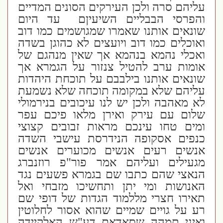
עליהם סרה ולכן העירקים הסונים המדיים
והפרסי הבבליים השיעיןם עד היום
שונאים אותנו שאמרו שמגושמים כמו דוב
ואוכלים כמו דוב ויועצים לא כהוגן בשדה
ואכלי נהמא בנהמא אך שאין מנהגם של
אומות ערב להטיל צנזור על הגמרא אך
שונאים אותנו בילבבם על תוכחת היהדות
עליהם שלא במקומה תוכחה שלא נשמעת
לא מאהבה ולכן יש לנו עיכובים בנירמולי
שלום עם עירק ואירן מלאו פיכם עפר
ומים טחו עינכם מראות זבובים קצוצי
כנפים אסקופה הנידרסת עישבי השדה
אנשים רעים אנשים מכוערים אנשים
מגעילים ועליהם אמר פור"פ רוזנברג
הנאצי שהם כתבו שם בגמרא פשעים נגד
האנושות ומי יתן ותחשיכו מזבחי ואל
תאירו חצרי מללמוד הגדות של דופי שם
רע על גויים שמיים שהוא אסור לחלוטין
ואיני תמהה שסאדאם דע"ש האלקיידה