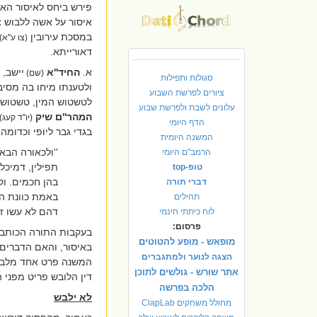
פירש ביחס לאיסור האש
איסור על אשה ללבוש צי
במסכת עירובין
(צו ע''א)
דאורייתא.
א.
החיד''א
יישב,
(שם)
סגולות ותפילות
ולטענתו מיחו בה מסיבה
ציורים לפרשת השבוע
לטשטוש המין, טשטוש הג
עלונים לשבת ולפרשת שבוע
המהר''ם שיק
(יו''ד קעג)
הדף היומי
בגדי גבר ליופי וכדומה
המשנה היומית
''
ולכאורה הבאת
הרמב"ם היומי
תפילין, דמיכל
טופ-top
בהן חכמים. וק
דברי תורה
באמת כוונת הק
תהילים
דהם לא עשו זאת
לוח כיתתי חינמי
פרסום:
בעקבות התורה הכותבת ע
מופאש - מופע להטוטים
באיסור, והאם הדברים 
הצגה לנוער ולמתגברים
המשנה פרט אחד מלבושו
אתר שורש - גולשים לתוכן
דין הלובש פריט מפני ה
הלכה בפרשה
לא ילבש
מחולל משחקים ClapLab