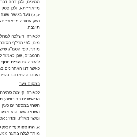
המינים, ולכן דחה דברי
מדאורייתא, ולכן פסק 
צעד בגישה שונה,
יב, ט)
נשק אסורה מדאורייתא. 
תועבה.
לכאורה, השלכה למחלוק
מינו; לפי הרי''ף הסוב
מותר. לפי הסמ''ג שיש
הרמב''ם, שכן כאמור לש
להלכה
גם
הבית יוסף
כאשר דנו האחרונים במ
העובדה שמדובר בשינוי
במקום צער
לכאורה, קיימת סתירה
הראשונים בפירושה;
מצ
השחי במספריים כעין 
השחי כאשר הוא מצער א
ונושר מאליו. ומדוע אס
א.
התוספות
כ
(ד''ה בעי)
מותר לגלח בתער ממש, ו