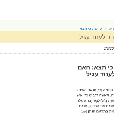
ים
פרשת כי תצא
ר לענוד עגיל
י תצא: האם
ענוד עגיל
 התורה
את האיסור
(כב, ה)
, ולאשה ללבוש כלי איש:
ָּׁ֔ה וְלֹא־יִלְבַּ֥שׁ גֶּ֖בֶר שִׂמְלַ֣ת
 תרגם את הפסוק, תרגם
זאת
בתרגום יונתן
(שם)