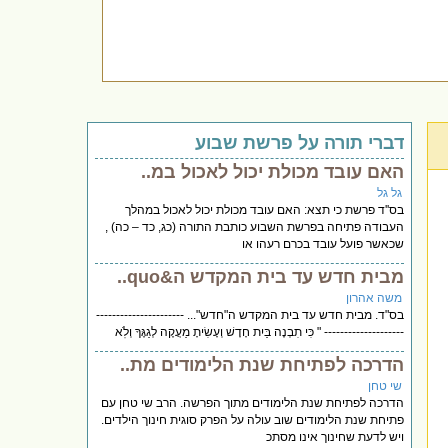
דברי תורה על פרשת שבוע
האם עובד מכולת יכול לאכול במ..
גל גל
בס''ד פרשת כי תצא: האם עובד מכולת יכול לאכול במהלך
העבודה פתיחה בפרשת השבוע כותבת התורה (כג, כד – כה) ,
שכאשר פועל עובד בכרם רעהו או
מבית חדש עד בית המקדש ה&quo..
משה אהרון
בס"ד. מבית חדש עד בית המקדש ה"חדש"... ----------------------
-------------------- " כִּי תִבְנֶה בַּיִת חָדָשׁ וְעָשִׂיתָ מַעֲקֶה לְגַגֶּךָ וְלֹֽא
הדרכה לפתיחת שנת הלימודים מת..
שי טחן
הדרכה לפתיחת שנת הלימודים מתוך הפרשה. הרב שי טחן עם
פתיחת שנת הלימודים שוב עולה על הפרק סוגית חינוך הילדים.
ויש לדעת שחינוך אינו מסתכ