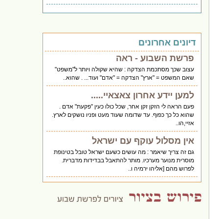
דיונים אחרונים
פרשת השבוע - ראה
עצוב שכך מסתכמת הצדקה : שהיא שקולה ויותר ל"משפט"
שאם המשפט = "ארץ" הצדקה = "אדם" ועוד... . שהוא..
למען יידע אחרון צאצאיי.....
פעם הראה לי הזקן זקן אחר, שכל כולו כעין "פקעת" אדם .
שהוא כל כך כפוף. עד שדומה שעוד מעט ופניו נושקים לארץ.
אזיי,הו..
אין מסלול עוקף עם ישראל
גם זה צריך שיאמר : מה עושים כשעם ישראל טובל בטינופת
מוסרית מנוער מערכיו. מותר להתאבל בבדידות מדברית.
לפרוש מהם [אליהו ירמיה ו..