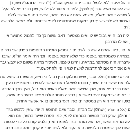
ר על איסור 'לא ילבש'. מדבריהם הסיקו
הב''ח
והט''ז
(יו''ד קפב, ה)
(שם, ד)
שה ללבוש מעיל גבר
, למרות איסור לא ילבש, שכן רבי חייא לא הקל
(וכן להפך)
 שהשער נשר מאליו, משמע שאם לא היה נושר, הצער היה מאפשר לגלח
יסור לא ילבש שייך רק במקום שמתכוונים ליופי וכדומה, ולא כאשר הלבישה
'ח:
יה רבי חייא גבול יש לו ואינו מצטער, דאם עושה כך כדי להנצל מהצער אין
 אפילו מדרבנן
יפוי, כיוון שאינו עושה כן לשם יפוי. ומכאן הוכיחו התוספות בפרק שני נזירים
במראה כשמסתפר בעצמו כדי שלא יחבול בעצמו, וכך היה אומר הר"ף, שרבו
ייבר"א היה מסתפר במראה. והיינו טעמא, דאיסור מראה משום לא ילבש גבר
נו אסור כי אם להתדמות לאשה לנוי ויופי ולהתקשט.''
*
חלק וסבר, שיש מחלוקת בין רב לרבי חייא, וכאשר רב שואל את
(מובא בתוספות)
לח את שיער בית השחי, כוונתו לשאול האם אפשר להסירו במספריים כעין
את רבי חייא אסר, שכן השיער נושר מאליו כאשר הוא גדל, ואין צורך בהסרה.
ין ראייה שבמקום צער כאשר אין ברירה מותר לגלח אפילו בתער כמו אשה,
לבש, וההיתר הוא רק במספריים כעין תער במקום בו אי אפשר אחרת.
שחלק על הב''ח, וסבר שגם התוספות יודו שאין ללבוש בגד
(כלל צ, הע' עד)
 וחילק, שרק דבר הנעשה במהותו ליופי, כמו הסרת שיער בתער, אם הוא
א מחמת הצער, אז הוא מותר. בגד לעומת זאת, נלבש קודם כל כדי לכסות
מעות לכך שמטרת הלבישה היא הקור ולא לשם יופי. עיקרון דומה כתב
הרב