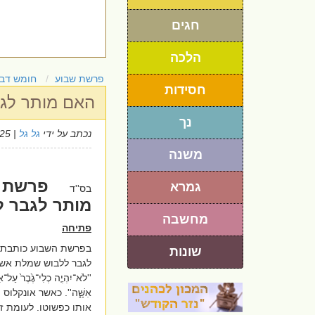
חגים
הלכה
פרשת שבוע
חומש דבר
חסידות
האם מותר לגב
נך
נכתב על ידי
גל גל
| 3/9/2025
משנה
פרשת כ
גמרא
בס''ד
מותר לגבר ל
מחשבה
פתיחה
בפרשת השבוע כותבת
שונות
לגבר ללבוש שמלת אשה
''
לֹא־יִהְיֶ֤ה כְלִי־גֶ֙בֶר֙ עַל־אִש
אִשָּׁ֑ה
''. כאשר אונקלוס
אותו כפשוטו. לעומת 