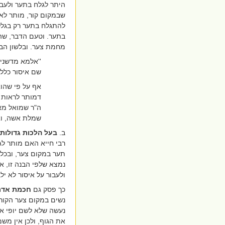
היתר לגלח בתער ולעבו
שבמקום קור, מותר לא
להתגלח בתער רק בגלל
בתער. וטעם הדבר, שהא
מחמת צער. ובלשון הב'
''
אלמא מדשני ל
שם איסור כלל,
אף על פי שהוא 
דמותר לראות 
ה"ר שמואל מא
שמלת אשה, ואי
ב.
בעל הלכות גדולות
רבי חייא האם מותר לג
תער במקום צער, ובכל ז
נמצא שלפי הבנה זו, א
ולעבור על איסור לא י
כך פסק גם
חכמת אדם
נשים במקום צער הקור.
נעשה שלא לשם יופי אל
את הגוף, ולכן אין מש