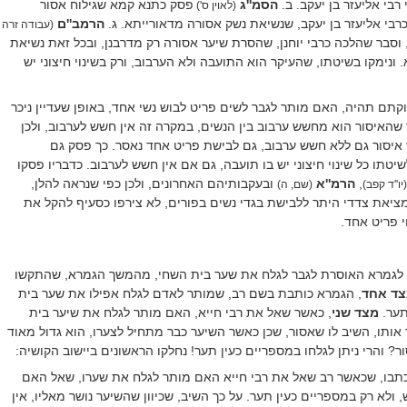
 רבי אליעזר בן יעקב
ב.
הסמ''ג
פסק כתנא קמא שגילוח אסור
.
(לאוין ס')
כרבי אליעזר בן יעקב, שנשיאת נשק אסורה מדאורייתא. ג.
הרמב''ם
(עבודה זרה
 וסבר שהלכה כרבי יוחנן, שהסרת שיער אסורה רק מדרבנן, ובכל זאת נשיאת
ונימקו בשיטתו, שהעיקר הוא התועבה ולא הערבוב, ורק בשינוי חיצוני יש
תם תהיה, האם מותר לגבר לשים פריט לבוש נשי אחד, באופן שעדיין ניכר
ר שהאיסור הוא מחשש ערבוב בין הנשים, במקרה זה אין חשש לערבוב, ולכן
 איסור גם ללא חשש ערבוב, גם לבישת פריט אחד נאסר. כך פסק גם
יטתו כל שינוי חיצוני יש בו תועבה, גם אם אין חשש לערבוב. כדבריו פסקו
,
הרמ''א
ובעקבותיהם האחרונים, ולכן כפי שנראה להלן,
(יו''ד קפב)
(שם, ה)
ציאת צדדי היתר ללבישת בגדי נשים בפורים, לא צירפו כסעיף להקל את
 פריט אחד.
 לגמרא האוסרת לגבר לגלח את שער בית השחי, מהמשך הגמרא, שהתקשו
ד אחד
, הגמרא כותבת בשם רב, שמותר לאדם לגלח אפילו את שער בית
תער.
מצד שני
, כאשר שאל את רבי חייא, האם מותר לגלח את שיער בית
ותו, השיב לו שאסור, שכן כאשר השיער כבר מתחיל לצערו, הוא גדול מאוד
ור? והרי ניתן לגלחו במספריים כעין תער!
נחלקו הראשונים ביישוב הקושיה:
תבו, שכאשר רב שאל את רבי חייא האם מותר לגלח את שערו, שאל האם
לא רק במספריים כעין תער. על כך השיב, שכיוון שהשיער נושר מאליו, אין