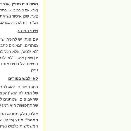
משה פיינשטיין
(או''ח ד
(אלא אם כן כמובן אין בריר
צער, שכן איסור נשיאת
הב''ח יודה לכך, ורק בגדים
שינוי המנהג
עם זאת, יש להעיר, שי
מותרים. הגאונים כתבו
'לא ילבש', אלא הכל ל
שאין איסור 'לא ילב
יד)
הנשים. על בסיס אותו ע
נפוץ.
לא ילבש בפורים
בחג הפורים, נהוג לה
של המגילה הוא 'נהפוך
שהאביונים, שנותנים לה
שהתחפושת היא רמז ל
אולם, חלק ממנהג התח
המהר''י מינץ
הע
(סי' טז)
המשמשות כלבוש נשים, 