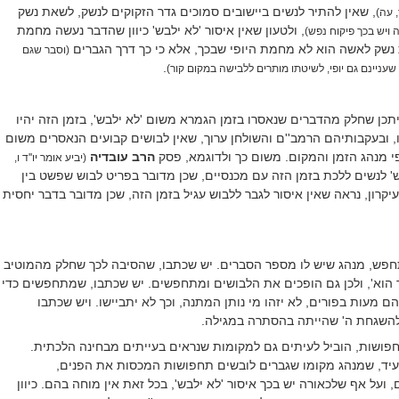
, שאין להתיר לנשים ביישובים סמוכים גדר הזקוקים לנשק, לשאת נשק
, עה)
, ולטעון שאין איסור 'לא ילבש' כיוון שהדבר נעשה מחמת
ה ויש בכך פיקוח נפש)
 נשק לאשה הוא לא מחמת היופי שבכך, אלא כי כך דרך הגברים
(וסבר שגם
.
, שעניינם גם יופי, לשיטתו מותרים ללבישה במקום קור)
יתכן שחלק מהדברים שנאסרו בזמן הגמרא משום 'לא ילבש', בזמן הזה יהיו
, ובעקבותיהם הרמב''ם והשולחן ערוך, שאין לבושים קבועים הנאסרים משום
פי מנהג הזמן והמקום. משום כך ולדוגמא, פסק
הרב עובדיה
(יביע אומר יו''ד ו,
ש' לנשים ללכת בזמן הזה עם מכנסיים, שכן מדובר בפריט לבוש שפשט בין
יקרון, נראה שאין איסור לגבר ללבוש עגיל בזמן הזה, שכן מדובר בדבר יחסית
תחפש, מנהג שיש לו מספר הסברים. יש שכתבו, שהסיבה לכך שחלק מהמוטיב
 הוא', ולכן גם הופכים את הלבושים ומתחפשים. יש שכתבו, שמתחפשים כדי
ם מעות בפורים, לא יזהו מי נותן המתנה, וכך לא יתביישו. ויש שכתבו
השגחת ה' שהייתה בהסתרה במגילה.
פושות, הוביל לעיתים גם למקומות שנראים בעייתים מבחינה הלכתית.
יד, שמנהג מקומו שגברים לובשים תחפושות המכסות את הפנים,
ועל אף שלכאורה יש בכך איסור 'לא ילבש', בכל זאת אין מוחה בהם. כיוון