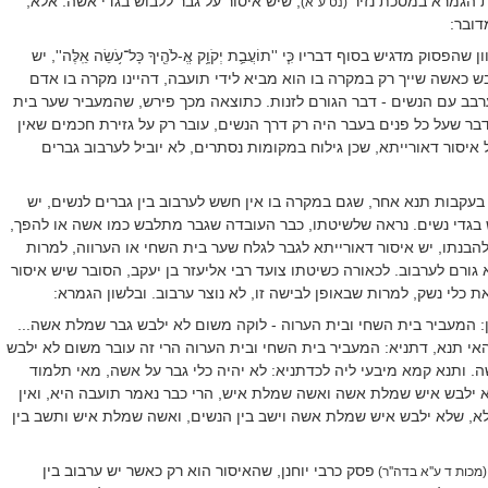
 הגמרא במסכת נזיר
, שיש איסור על גבר ללבוש בגדי אשה. אלא,
(נט ע''א)
דובר:
ון שהפסוק מדגיש בסוף דבריו
כִּ֧י ''תוֹעֲבַ֛ת יְקֹוָ֥ק אֱ-לֹהֶ֖יךָ כָּל־עֹ֥שֵׂה אֵֽלֶּה''
, יש
כאשה שייך רק במקרה בו הוא מביא לידי תועבה, דהיינו מקרה בו אדם
רבב עם הנשים - דבר הגורם לזנות. כתוצאה מכך פירש, שהמעביר שער בית
דבר שעל כל פנים בעבר היה רק דרך הנשים, עובר רק על גזירת חכמים שאין
איסור דאורייתא, שכן גילוח במקומות נסתרים, לא יוביל לערבוב גברים
ר בעקבות תנא אחר, שגם במקרה בו אין חשש לערבוב בין גברים לנשים, יש
 בגדי נשים. נראה שלשיטתו, כבר העובדה שגבר מתלבש כמו אשה או להפך,
הבנתו, יש איסור דאורייתא לגבר לגלח שער בית השחי או הערווה, למרות
לא גורם לערבוב. לכאורה כשיטתו צועד רבי אליעזר בן יעקב, הסובר שיש איסור
 כלי נשק, למרות שבאופן לבישה זו, לא נוצר ערבוב. ובלשון הגמרא:
ן: המעביר בית השחי ובית הערוה - לוקה משום לא ילבש גבר שמלת אשה...
אי תנא, דתניא: המעביר בית השחי ובית הערוה הרי זה עובר משום לא ילבש
 ותנא קמא מיבעי ליה לכדתניא: לא יהיה כלי גבר על אשה, מאי תלמוד
 ילבש איש שמלת אשה ואשה שמלת איש, הרי כבר נאמר תועבה היא, ואין
א, שלא ילבש איש שמלת אשה וישב בין הנשים, ואשה שמלת איש ותשב בין
פסק כרבי יוחנן, שהאיסור הוא רק כאשר יש ערבוב בין
(מכות ד ע''א בדה''ר)