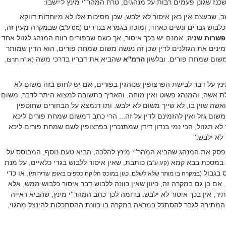
נז שגונן פעמים רבות על מנהגים, טרח המהר''י מינץ ליישבו:
, שבעצם אין כאן איסור לא ילבש, שכן מסיכות אלו לא מיוחדות דווקא
לבוש גברים ונשים כאחד, ומוכח בגמרא בנדרים
שבמקרה מעין זה,
(מט ע''ב)
שרות שניה
, אמנם יש בכך איסור, אך כשם שבפורים רווח המנהג לגזול אחד
זמינים את הגזלנים לדין שכן זה נעשה משום שמחת פורים, הוא הדין שמותר
שום שמחת פורים. ובלשון
הרמ''א
שהביא את דבריו בדרכי משה
(או''ח תרצו,
ינץ על דבר לבישת הפרצופין שנוהגין בפורים, אם יש לחוש בזה משום לא
ת אשה, והמנהג פשוט ואין מוחה. והאריך בתשובה למצוא היתר לדבר, משום
שה שוין בו, לא שייך משום לא ילבש. ותו דנמצא על הבחורים שחוטפין
 משום גזל ואין להזמינם לדין על זה... הרי כתב דמשום שמחת פורים ליכא
לא תגזול, הכי נמי בנדון דידן שמתנכרין בפרצופין לשם שמחת פורים ליכא
לא ילבש.''
פסק את המנהג שהביא המהר''י מינץ להלכה, הביא טעם נוסף, המבוסס על
א במסכת בבא קמא
כותבת, שאין איסור ללבוש בגדי כלאיים, על מנת
(קיג ע''ב)
 בגבול
, או כדי
(במקרה בו מותר שלא לשלם, כגון במוכס הלוקח כספים באופן שרירותי)
אם כן גם במקרה זה, כיוון שאין כוונה ללבוש דבר איסור כלבוש ממש, אלא
ר, אין בכך איסור לא ילבש. בדומה לכך כתב המהר''י מינץ, שהביא ראייה
 המתירה לגבר להסתכל במראה במקרה בו כוונת ההסתכלות להינצל מהגוי,