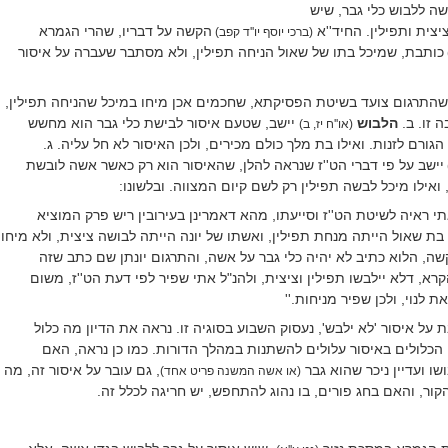
ה ללבוש כלי גבר, שיש
צית ותפילין. החיד''א
הקשה על דבריו, שהרי הגמרא
(ברכי יוסף יו''ד קפב)
כותבת, שמיכל בתו של שאול הניחה תפילין, ולא מסתבר שעברה על איסור
 שהתרגום צועד בשיטת הפסיקתא, שחכמים אכן מיחו במיכל שהניחה תפילין,
 זו. ב.
הלבוש
יישב, שטעם איסור לבישת כלי גבר הוא מחשש
(או''ח יז, ב)
ורם לזנות. ואילו בת מלך כולם מכירים, ולכן האיסור לא חל עליה. ג.
יישב על פי דברי הט''ז שנראה להלן, שהאיסור הוא רק כאשר אשה לובשת
, ואילו מיכל לבשה תפילין רק לשם קיום המצווה. ובלשונו:
י ראיה לשיטת הט''ז וסייעתו, מהא דאמרינן בעירובין ריש פרק המוציא
 בת שאול הייתה מנחת תפילין, ואשתו של יונה הייתה לבושה ציצית, ולא מיחו
שה, הלוא כתיב לא יהיה כלי גבר על אשה, והתרגום יונתן שם כתב שזה
רא, דלא יילבשו תפילין וציצית, ולהנ"ל אתי שפיר לפי דעת הט''ז, משום
 לנוי, ולכן שפיר מניחות.''
ל איסור 'לא ילבש', נעסוק השבוע בסוגיה זו. נראה את הדיון מה כלול
הכלולים באיסור עלולים להשתנות במהלך הדורות. כמו כן נראה, האם
 ועדיין ניכר שהוא גבר
, גם עובר על איסור זה, מה
(או אשה המשנה פריט אחד)
קור, והאם בחג פורים, בו נהוג להתחפש, יש חריגה לכלל זה.