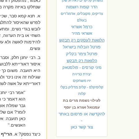
כאמור, מהפסוק דורשת
משחק קליקרים לאירוע שלך
שנחלקו באיזה מקרה מ
הדר קופות רושמות
צדיקים, מקובלים, אדמו"רים
א. תנא קמא סבר, שכיו
בעולם
לפרש שהאיסור להתלבש 
כרמל אשראי
לובש בגדי נשים, ומתע
אשראי מהיר
השחי או בית הערווה, 
הלוואות לעסקים רק תבקש
להידמות לאשה ולא על 
פורטל הובלות בישראל
ונשים.
פ
ורטל צימר בקליק
ב. רבי יוחנן חלק, וסב
הלוואות רק תבקש
איסור דאורייתא ללבוש
מיני קורסים - פולסטאק
היא תועבה. משום כך ל
יצירת טריויה
שגילוח זה אינו ניכר ו
יויו משחקים
דאורייתא על אשה לשאת
קליפיקלפ - קליפ מדליק בקלי
''
אמר רבי יוחנ
קלות
הוא דאמר כי ה
לעילוי נשמת מרים בת
גבר שמלת אשה.
עמנואל ועזרא בן יוסף
לומר? אם שלא
להקדשה או פרסום באתר
כאן תועבה. אל
-
האנשים.
''
צור קשר כאן
כיצד נפסק? א.
הרי''ף