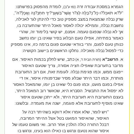
הגמרא במסכת עבודה זרה
, לומדת מהפסוק בפרשתנו:
(סז ע''ב)
''לֹ?א תֹאכְל?וּ כָל־נְ?בֵלָה לַגֵּ?ר אֲשֶׁר־בִּשְׁעָרֶ?יךָ תִּתְּנֶ?נָּה וַאֲכָלָ?הּ'',
שרק נבלה שנמצאת במצב מספיק טוב כדי להינתן לגר לאכילה,
נחשבת נבלה, וממילא יכולה לאסור מאכל היתר שהתערבה בו,
אך לא נבלה שנפגם טעמה. אמנם, יש קושי בלימוד זה, שהרי
כאמור בפתיחה, אפילו טעם הבלוע בסיר שאינו בן יומו נחשב
כנותן טעם לפגם, והרי בוודאי שטעם פגום ברמה כזו, אינו מספיק
כדי לפסול נבלה מאכילה. נחלקו הראשונים ביישוב הקושיה:
א.
הרשב''א
כתב, שיש לחלק בכמות האיסור. אם
(תורת הבית ד, א)
מדובר בתערובת שאפילו חציה אסורה, צריך שטעם האיסור
ייפגם ממש, וכמו פגימת נבלה. לעומת זאת, אם רוב התערובת
מותרת, וכמו דבר היתר שבלע מסיר שבדפנותיו איסור, אז די
אפילו בפגם מועט, וכמו פגם כלי שאינו בן יומו, שהמאכל האסור
לא יפסול את התבשיל.
הסברא היא, שכאשר רוב המאכל היתר,
בעצם התערובת היא תערובת היתר, ולא ייתכן שטעם איסור
שאינו מוסיף לתערובת אלא פוגמה, ישנה את מעמדה. ובלשונו:
''
ויש לומר,
שלא אמרו אלא דווקא בשהיתר רבה על
האיסור, שהאיסור המועט בטל אצל ההיתר המרובה,
דבכל התורה כולה הולכין אחר הרוב. ואי משום טעמו של
איסור שהוא נטעם ונרגש בו כאילו הוא בעינו, ונרגש בו