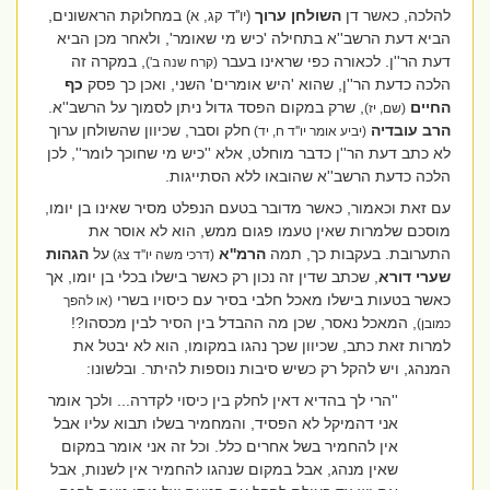
להלכה, כאשר דן
השולחן ערוך
במחלוקת הראשונים,
(יו''ד קג, א)
הביא דעת הרשב''א בתחילה 'כיש מי שאומר', ולאחר מכן הביא
דעת הר''ן. לכאורה כפי שראינו בעבר
, במקרה זה
(קרח שנה ב')
הלכה כדעת הר''ן, שהוא 'היש אומרים' השני, ואכן כך פסק
כף
החיים
, שרק במקום הפסד גדול ניתן לסמוך על הרשב''א.
(שם, יז)
הרב עובדיה
חלק וסבר, שכיוון שהשולחן ערוך
(יביע אומר יו''ד ח, יד)
לא כתב דעת הר''ן כדבר מוחלט, אלא ''כיש מי שחוכך לומר'', לכן
הלכה כדעת הרשב''א שהובאו ללא הסתייגות.
עם זאת וכאמור, כאשר מדובר בטעם הנפלט מסיר שאינו בן יומו,
מוסכם שלמרות שאין טעמו פגום ממש, הוא לא אוסר את
התערובת. בעקבות כך, תמה
הרמ''א
על
הגהות
(דרכי משה יו''ד צג)
שערי דורא
, שכתב שדין זה נכון רק כאשר בישלו בכלי בן יומו, אך
כאשר בטעות בישלו מאכל חלבי בסיר עם כיסויו בשרי
(או להפך
, המאכל נאסר, שכן מה ההבדל בין הסיר לבין מכסהו?!
כמובן)
למרות זאת כתב, שכיוון שכך נהגו במקומו, הוא לא יבטל את
המנהג, ויש להקל רק כשיש סיבות נוספות להיתר. ובלשונו:
''
הרי לך בהדיא דאין לחלק בין כיסוי לקדרה... ולכך אומר
אני דהמיקל לא הפסיד, והמחמיר בשלו תבוא עליו אבל
אין להחמיר בשל אחרים כלל. וכל זה אני אומר במקום
שאין מנהג, אבל במקום שנהגו להחמיר אין לשנות, אבל