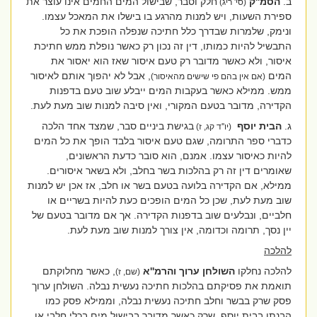
ב.
הסמ''ק
חלק וסבר, שבישול המים החמים אינו עוצר את
(סי' ריג)
ספירת השעות, ויש למנות מהרגע בו בישלו את המאכל עצמו.
ונימק, שלמרות שבדרך כלל חתיכה שנפלה הופכת את כל
התבשיל להיות כמותו, דין זה נכון רק כאשר נופלת ממש חתיכת
איסור, ולא כאשר מדובר רק טעם איסור שאז הוא יאסור את
המים
, אבל לא יהפוך אותם לאיסור
(אם אין בהם פי שישים מהאיסור)
ממש. ממילא כאשר בעקבות המים ייבלע שוב טעם בדפנות
הקדירה, מדובר בטעם המקורי, ואין סיבה למנות שוב מעת לעת.
ג.
הבית יוסף
בגישת ביניים סבר, שמצד אחד הלכה
(יו''ד קג, ז)
כדברי ספר התרומה, שגם טעם איסור בלבד הופך את כל המים
להיות כאיסור עצמו. אמנם, הוא סובר כדעת הראשונים,
שאומרים דין זה רק בהלכות בשר בחלב, ולא בשאר איסורים.
ממילא, אם הקדירה בלועה בטעם בשר או חלב, אז אכן יש למנות
שוב מעת לעת, שכן כל המים הופכים כעת להיות בשריים או
חלביים, ונבלעים שוב בדפנות הקדירה. אך אם מדובר בטעם של
יין נסך, תרומה וכדומה, אין צורך למנות שוב מעת לעת.
להלכה
להלכה נחלקו
השולחן ערוך והרמ''א
, כאשר מחלוקתם
(שם, ז)
תואמת את פסיקתם בהלכות חתיכה נעשית נבלה. השולחן ערוך
פסק שרק בבשר וחלב חתיכה נעשית נבלה, וממילא פסק כמו
הבנתו בבית יוסף, שרק כאשר מדובר בבישול מים בכלי חלבי או