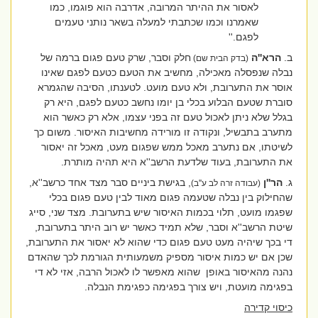
לאסור את ההיתר המרובה, אדרבה הוא פוגמו, כמו
שאמרנו וכמו שכתבתי למעלה בשאר נותני טעמים
לפגם.''
ב.
הרא''ה
חלק וסבר, שרק טעם פגום ברמה של
(בדק הבית שם)
נבלה שנפסלה מאכילה, מחשיב את הטעם כטעם לפגם שאינו
אוסר את התערובת, ולא טעם מועט. לטענתו, הסיבה שהגמרא
סוברת שטעם הבלוע בכלי בן יומו נחשב כטעם לפגם, היא רק
בגלל שלא ניתן לאכול טעם זה בפני עצמו, אלא רק כאשר הוא
מתערב בתבשיל, ונקודה זו מורידה מחשיבות האיסור. משום כך
לשיטתו, אם נתערב מאכל ממש שפגום מעט, מאכל זה יאסור
את התערובת, בעוד שלדעת הרשב''א היא תהיה מותרת.
ג.
הר''ן
, בגישת ביניים סבר מצד אחד כרשב''א,
(עבודה זרה לב ע''ב)
שהחילוק בין נבלה שטעמה פגום מאוד לבין טעם פגום בכלי
שפגמו מועט, תלוי בכמות האיסור שיש בתערובת. מצד שני, סייג
שיטת הרשב''א וסבר, שלא תמיד כאשר יש רוב היתר בתערובת,
די בכך שיהיה מעט טעם פגום כדי שהוא לא יאסור את התערובת,
שכן אם יש כמות איסור מספיק משמעותית הגורמת לכך שהאדם
נהנה מהאיסור באופן
שהוא מאפשר לו לאכול הרבה, אזי לא די
בפגימה מועטת, ויש צורך בפגימה כפגימת הנבלה.
כיסוי קדירה