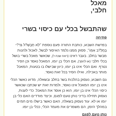
מאכל
חלבי,
שהתבשל בכלי עם כיסוי בשרי
פתיחה
בפרשת השבוע, כותבת התורה פעם נוספת ''
לֹֽא תְבַשֵּׁ?ל גְּדִ?י
בַּחֲלֵ?ב אִמּֽוֹ''
, פסוק ממנו נלמד האיסור לבשל, לאכול ולהנות
מבשר בחלב
. בעבר ראינו
, שכאשר מאכל בשרי בושל
(ראה שנה ז')
בכלי חלבי
, אם הכלי בן יומו, המאכל נאסר וכן הסיר
(או להפך)
נטרף. ואם הכלי אינו בן יומו, כיוון שבישלו בו בטעות, המאכל
מותר באכילה, ואילו הסיר בכל זאת נאסר.
גם השבוע, נעסוק בהלכות בשר בחלב ובשאלה, מדוע כאשר הכלי
אינו בן יומו המאכל אינו נאסר, ולמרות זאת יש שכתבו שכאשר
כיסוי הכלי אינו בן יומו, הוא כן אוסר את המאכל. כדי לענות,
נעסוק תחילה בדיני נותן טעם לפגם, וכיצד מודדים האם כלי בן
יומו או לא. עוד נעסוק בשאלה, האם כאשר בישלו מים חמים
במהלך הזמן, הם משמרים את מעמד הכלי, ככלי בן יומו.
נותן טעם לפגם