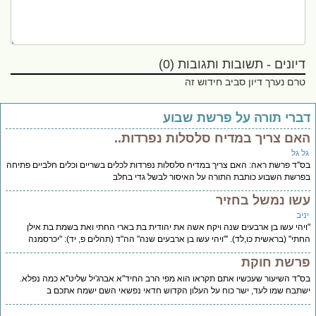
דיונים - תשובות ותגובות (0)
טרם נערך דיון סביב חידוש זה
ברי תורה על פרשת שבוע
אם צריך במדיח סלסלות נפרדות..
ל גל
''ד פרשת ראה: האם צריך במדיח סלסלות נפרדות לכלים בשריים וכלים חלביים פתיחה
רשת השבוע כותבת התורה על האיסור לבשל גדי בחלב
שו נמשל בחזיר
יב
יהי עשו בן ארבעים שנה ויקח אשה את יהודית בת בארי החתי ואת בשמת בת אילן
תי" (בראשית כו,לד). '"ויהי עשו בן ארבעים שנה" הה"ד (תהלים פ, יד): "יכרסמנה
רשת חוקת
''ד השיעור שעכשיו אתם תקראו הוא מפי הרב החיד''א אברג'יל שליט''א כמה נפלא.
תבח שמו לעד, ישר כוח על העלון הקדוש חדאי נפשאי השם ישמח אתכם ב