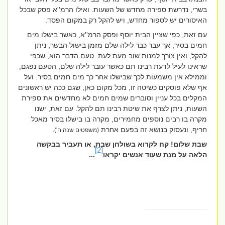
בשרי, נדרשת ספירה מחדש של השעות. ואילו הרמ''א פסק שבכל
האיסורים יש לספור מחדש, ויש להקל רק במקום הפסד.
עם זאת, כפי שציין הבית יוסף ופסק הרמ''א, כאשר בישלו מים
חמים בסיר, אך עבר כבר לילה שלם מזמן בישול הבשר, ניתן
להקל, ואין צורך למנות שוב מעת לעת. טעם הדבר הוא, שכפי
שראינו לעיל לדעת רבינו תם כאשר עובר לילה שלם, הטעם נפגם,
וממילא אין משמעות לכך שבישלו אחר כך מים חמים בסיר. ועל
אף שלא פוסקים כשיטה זו, מכל מקום כאן, שגם ככה יש ראשונים
המקלים בכל עניין וסוברים שמים חמים לא מחדשים את ספירת
השעות, ניתן לצרף את שיטת רבינו תם להקל. עם זאת, ישנו
מקרה בו רבים נוספים מחמירים, מקרה בו בישלו בסיר מאכל
חריף, ונעסוק בנושא זה בפעם אחרת
(משפטים שנה ח').
שבת שלום! קח לקרוא בשולחן שבת, או תעביר בבקשה
[2]
הלאה על מנת שעוד אנשים יקראו
...