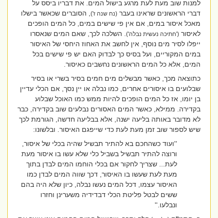
למנות שוב מעת לעת מרגע בישול המים. את דבריו ביסס על
דברי הראשונים שראינו בעבר
, הסוברים שכאשר בישלו
(נח שנה ז')
מאכל איסור במים, אם אין פי שישים במים, כל המים הופכים
לאיסור
. השלכה לכך, שאם המים שנאסרו
('חתיכה נעשית נבלה')
ייפלו לסיר מים נוסף, אין לחשב את האחוז היחסי של האיסור
במים המקוריים, ועל בסיס כך לבדוק האם יש פי שישים בכל
המים, אלא כל המים הראשונים נחשבים כאיסור.
כתוצאה מכך, כאשר מבשלים מים חמים בסיר בשרי או בסיר
שבלועים בו איסורים אחרים, כמו נבלה או יין נסך, אם הכלי עדיין
בן יומו, אז כל המים הופכים להיות ממש כמו האוכל שבלוע
בקדירה. ממילא, כאשר המים האסורים נבלעים שוב בקדירה, כבר
לא מדובר באותה בליעה ישנה, אלא בבליעה חדשה, הגורמת לכך
שיש לספור שוב זמן מעת לעת כדי שייפגם האיסור. ובלשונו:
''ועוד כשהחכם בא להתיר תבשיל שהיה בכלי של איסור,
ורוצה להתיר תבשיל בשביל כלי שלא עשו בו איסור מעת
לעת... שצריך לחקור אם בכלי הוחמו המים לבדן בתוך
מעת לעת שעשו בו האיסור, דכך שווה המים לבדן כמו
האיסור עצמו, דכל המים נעשו נבלה, כיון שלא היה בהם
ששים לבטל פליטת הכלי דבדידיה משערינן וחזרו
ונבלעו.''