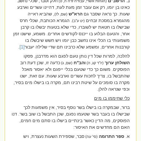
ב.
הרשב''ם
חלק וסבר, שכלי נחשב
(הגהות אשרי, עבודה זרה ה, ט)
כאינו בן יומו, רק אם עובר זמן מעת לעת, דהיינו עשרים וארבע
שעות. כך נראה שסבר גם
הרא''ש
, שהביא ראייה
(שם, לז)
מהגמרא במסכת זבחים
.
הגמרא הכותבת, שכלי חרס
(יט ע''ב)
שבישלו בו חטאת יש לשוברו, כדי שלא בטעות יבשלו בו קרבן
אחר, והטעם הבלוע בו ייכנס לקודשים אחרים. משמע, שישנו זמן
משמעותי בו הכלי אינו נחשב כבן יומו ויש חשש שיבשלו בו
קורבנות אחרים, ומשמע שלא כרבינו תם שדי שלילה יעבור
[1]
.
להלכה, למרות שכל דין נותן טעם לפגם הוא מדרבנן, פסקו
השולחן ערוך
והב''ח
כדעה זו, שכן דעת רוב
(יו''ד קג, ה)
(שם, ג)
הפוסקים. משום כך כדי שטעם בכלי ייפגם ולא יאסור מאכל
שהתבשל בו, צריך לחכות עשרים וארבע שעות. עם זאת, ישנו
מקרה בו סומכים על שיטת רבינו תם, מקרה בו בישלו מים בסיר,
וכפי שנראה להלן.
כלי שחיממו בו מים
ברור, שבמקרה בו בישלו בשר נוסף בסיר, אין משמעות לכך
שבישלו בו בעבר בשר שטעמו נפגם, שכן התבשל בו שוב בשר. דנו
הפוסקים, מה הדין כאשר בינתיים בישלו בו סתם מים חמים,
האם הם מחדשים את האיסור:
א.
ספר התרומה
סבר, שספירת השעות נעצרת, ויש
(סי' עה)