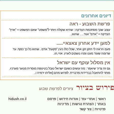
יונים אחרונים
פרשת השבוע - ראה
עצוב שכך מסתכמת הצדקה : שהיא שקולה ויותר ל"משפט" שאם המשפט = "ארץ"
הצדקה = "אדם" ועוד... . שהוא..
למען יידע אחרון צאצאיי.....
פעם הראה לי הזקן זקן אחר, שכל כולו כעין "פקעת" אדם . שהוא כל כך כפוף. עד
שדומה שעוד מעט ופניו נושקים לארץ. אזיי,הו..
אין מסלול עוקף עם ישראל
גם זה צריך שיאמר : מה עושים כשעם ישראל טובל בטינופת מוסרית מנוער מערכיו.
מותר להתאבל בבדידות מדברית. לפרוש מהם [אליהו ירמיה ו..
ראשי
|
אתרי עזר
|
אודות חידוש
|
פרסם
hidush.co.il
באתר
|
הצהרת נגישות
|
מדיניות
פרטיות
|
צור קשר