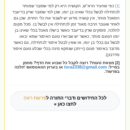
כפי שהעיר הרא''ש, הקושיה היא רק למי שסובר שמותר
[1]
לכתחילה לבשל בכלי שאינו בן יומו, שכן למי שסובר שרק בדיעבד
המאכל מותר, אין קושיה מדוע יש לשבור את כלי החרס, שכן גם
לאחר שעובר הרבה מאוד זמן לכתחילה אין לבשל בו. מכל מקום
להלכה, פוסקים שרק בדיעבד כאשר בישלו מאכל בכלי שאינו בן
יומו הטעם מותר, כאשר יש שביארו טעם האיסור שמא יבואו
לבשל גם בכלי בן יומו, או שאין לבטל איסור לכתחילה, גם כאשר
מדובר באיסור פגום (וייתכן שנפקא מינה בכלי שבלע טעם איסור
מדרבנן).
מצאת טעות? רוצה לקבל כל שבוע את הדף? מוזמן
[2]
במייל:
tora2338@gmail.com
או בערוץ הוואטסאפ 'הלכה
בפרשה'.
לכל החידושים ודברי התורה ל
פרשת ראה
לחצו כאן »