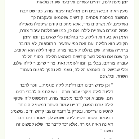
זמן מעת לעת, דהיינו עשרים וארבעה שעות מלאות.
מעין ראיה הביא רבינו תם מהלכות עיבור צורה. כפי שכותבת
המשנה במסכת פסחים, קודשים שנטמאו ובעקבות כך
נשרפים,
לא נשרפים מיד, אלא מחכים קודם שיפסלו מאכילה,
פסול הנגרם בשהיית לילה. אם כן, כמו שבהלכות עיבור צורה,
הזמן הקובע הוא הלילה, כך בהלכות כלי שאינו בן יומו הזמן
הקובע הוא הלילה. עם זאת כפי שהעירו התוספות, לא מדובר
בראייה גמורה, שכן בהלכות עיבור צורה, סוף הלילה הוא הקובע,
כך שגם אם נפסל בשר קודשים באמצע הלילה, בסוף הלילה
עוברה צורתם. בכלי בן יומו לעומת זאת, צריך שיעבור לילה שלם,
וכלי שבישלו בו באמצע הלילה, טעמו לא נהפך לפגום בעמוד
השחר. ובלשונם:
''
וכן פירש רבינו תם דלינת לילה פוגמת... וזכר לדבר
דלינת לילה מיקרי עבור צורה... ויש לתמוה לדברי רבינו
תם, שמביא זכר לדבר מעיבור צורה, דתפשוט ליה שסוף
לילה גורם הפגם, דהיינו עמוד השחר דמשוי ליה נותר
להטעינו שריפה. ובפרק ב' דזבחים גבי קדוש ידים, משמע
דבעמוד השחר חשיב לינה. ושמא לכך אומר רבינו תם
דאינה ראיה גמורה, אלא זכר לדבר כדי שלא לפשוט זה
משם.''