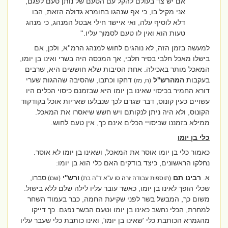
אם יש צד בעולם להקל עם הטעם של נותן טעם לפגם,
אני מקיל בו, כי אף שנהגו בחומרא גדולה הזאת, הבו
דלא לוסיף עלה, ואי איישר חילי אבטל המנהג, כי מנהג
טעות הוא ואין לו טעם לסמוך עליו.''
למעשה בזמן הזה, לא נוהגים לחוש למנהג הרמ''א, ולכן, אם
בישלו מאכל חלבי בסיר חלבי, אך המכסה היה בשרי ואינו בן יומו,
המאכל מותר באכילה. אחת הסיבות שלא חוששים היא, שרבים
בעקבות
המהרש''ל
דחקו וכתבו, שהסיבה שההגות שערי
(ח, מז)
דורא החמיר בכיסוי שאינו בן יומו היא שבזמנם כיסוי הכלים היו
עשויים כעין קונוס, דבר שגרם לכך שנבלעו שאריות אוכל בקודקוד
הקונוס, ולא היה ניתן לנקותם ויש חשש שיאסרו את המאכל.
ממילא בזמננו שכיסויי הכלים אינם כך, אין טעם לחוש.
כלי בן יומו
כאמור כלי בן יומו אוסר את המאכל, ושאינו בן יומו לא אוסר.
נחלקו הראשונים, כיצד בודקים האם כלי הוא בן יומו:
א.
רבינו תם
ורש''י
סברו,
(תוספות עבודה זרה סו ע''א ד''ה בת)
(שם)
שכלי הופך לאינו בן יומו, כאשר עובר עליו לילה שלם ללא בישול.
משום כך, המבשל בשר לפני שקיעת החמה, כבר בעמוד השחר
למחרת, הכלי נחשב כאינו בן יומו וטעם הבשר נפגם. כך דייקו
מהגמרא הכותבת כלי 'שאינו בן יומו', ואינו כותבת כלי שעבר עליו