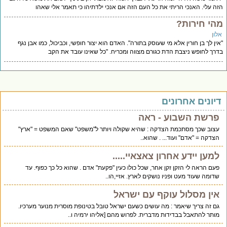
ה עלי. האנכי הריתי את כל העם הזה אם אנכי ילדתיהו כי תאמר אלי שאהו
הי חירות?
לון
ין לך בן חורין אלא מי שעוסק בתורה". האדם הוא יצור חופשי, וכביכול, כמו אבן נגף
רך לחופש ניצבת הדת כגורם מצווה ומכריח. "כל שאינו עובד את הקב
יונים אחרונים
פרשת השבוע - ראה
עצוב שכך מסתכמת הצדקה : שהיא שקולה ויותר ל"משפט" שאם המשפט = "ארץ"
הצדקה = "אדם" ועוד... . שהוא..
למען יידע אחרון צאצאיי.....
פעם הראה לי הזקן זקן אחר, שכל כולו כעין "פקעת" אדם . שהוא כל כך כפוף. עד
שדומה שעוד מעט ופניו נושקים לארץ. אזיי,הו..
אין מסלול עוקף עם ישראל
גם זה צריך שיאמר : מה עושים כשעם ישראל טובל בטינופת מוסרית מנוער מערכיו.
מותר להתאבל בבדידות מדברית. לפרוש מהם [אליהו ירמיה ו..