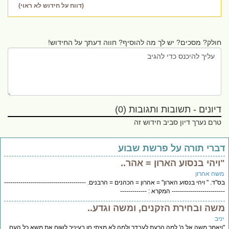
(דווח על חידוש לא ראוי)
חולק? מסכים? יש לך מה להוסיף? חווה דעתך על החידוש!
דיונים - תשובות ותגובות (0)
טרם נערך דיון סביב חידוש זה
ברי תורה על פרשת שבוע
ויהי בנסוע הארון = אהר..
שה אהרון
"ד. " ויהי בנסוע הארון" = אהרון = הכהנים = הרבנים. ----------------------------------------
------------------------ המקרא : -------------
שה ובחירת הזקנים, ומשה וגדע..
יב
יאמר משה אל ה' למה הרעת לעבדך ולמה לא מצתי חן בעיניך לשום את משא כל העם