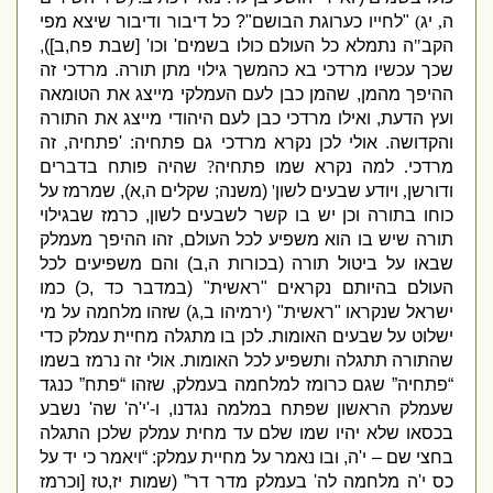
ה
,
יג
)
"
לחייו כערוגת הבושם
"?
כל דיבור ודיבור שיצא מפי
הקב
"
ה נתמלא כל העולם כולו בשמים
'
וכו
' [
שבת פח
,
ב
]),
שכך עכשיו מרדכי בא כהמשך גילוי מתן תורה
.
מרדכי זה
ההיפך מהמן
,
שהמן כבן לעם העמלקי מייצג את הטומאה
ועץ הדעת
,
ואילו מרדכי כבן לעם היהודי מייצג את התורה
והקדושה
.
אולי לכן נקרא מרדכי גם פתחיה
: '
פתחיה
,
זה
מרדכי
.
למה נקרא שמו פתחיה
?
שהיה פותח בדברים
ודורשן
,
ויודע שבעים לשון
'
(
משנה
;
שקלים ה
,
א
),
שמרמז על
כוחו בתורה וכן יש בו קשר לשבעים לשון
,
כרמז שבגילוי
תורה שיש בו הוא משפיע לכל העולם
,
זהו ההיפך מעמלק
שבאו על ביטול תורה
(
בכורות ה
,
ב
)
והם משפיעים לכל
העולם בהיותם נקראים
"
ראשית
" (
במדבר כד
,
כ
)
כמו
ישראל שנקראו
"
ראשית
" (
ירמיהו ב
,
ג
)
שזהו מלחמה על מי
ישלוט על שבעים האומות
.
לכן בו מתגלה מחיית עמלק כדי
שהתורה תתגלה ותשפיע לכל האומות
.
אולי זה נרמז בשמו
“פתחיה” שגם כרומז למלחמה בעמלק
,
שזהו “פתח” כנגד
שעמלק הראשון שפתח במלמה נגדנו
,
ו
-'
י
'
ה
'
שה
'
נשבע
בכסאו שלא יהיו שמו שלם עד מחית עמלק שלכן התגלה
בחצי שם – י
'
ה
,
ובו נאמר על מחיית עמלק
: “
ויאמר כי יד על
כס י
'
ה מלחמה לה
'
בעמלק מדר דר”
(
שמות יז
,
טז
[
וכרמז