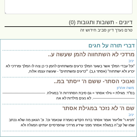
דיונים - תשובות ותגובות (0)
טרם נערך דיון סביב חידוש זה
ברי תורה על חגים
רדכי לא השתחווה להמן שעשה ע..
יב
כל עבדי המלך אשר בשער המלך כרעים ומשתחוים להמן כי כן צוה לו המלך ומרדכי לא
רע ולא ישתחוה" (אסתר ג,ב). '"כרעים ומשתחוים" - שעשה עצמו אלוה,
אנוכי הסתר- ששם ה' ייסתר במ..
שה אהרון
"ד. מגילת = גילוי אסתר = גם סיבת הסתררות ה' במגילה. -----------------------------------
--------------------------------. לא נעים מילדות לא אה
ם ה' לא נזכר במגילת אסתר
יב
ניא ר' אליעזר אומר אסתר ברוח הקדש נאמרה שנאמר וכו'. וכ' הגאון מה שלא נכתב
ו של קב"ה במגלת אסתר מפני שידע מרדכי שהפרסיים יעתיקו המגלה ולא