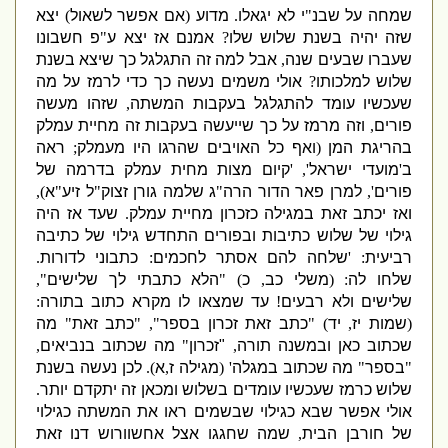
שמחה על שבנ
"
י לא יגאלו
.
מדוע
(
אם אפשר לשאול
)
יצא
שזה יהיה בשנת שלוש שלו
?
אמנם אז יצא ע
"
פ חשבונו
שעברו שבעים שנה
,
אבל למה זה התגלגל כך שיצא בשנת
שלוש למלכותו
?
אולי משמים נעשה כך כדי לרמז על מה
שעכשיו עומד להתגלגל בעקבות המשתה
,
שזהו מעשה
פורים
,
וזה מרמז על כך שייעשה בעקבות זה מחיית עמלק
בהריגת המן
(
ואף כל האויבים שהרגו היו מעמלק
;
ראה
ב
'
מועדי ישראל
', '
קיום מצות מחית עמלק בדרמה של
פורים
',
למרן פאר הדור הרה
"
ג שלמה גורן זצוק
"
ל זיע
"
א
),
ואז יכתב זאת במגילה כזכרון מחיית עמלק
.
שעד אז היה
גילוי של שלוש כתיבות ובפורים התחדש גילוי של כתיבה
רביעית
: '
שלחה להם אסתר לחכמים
:
כתבוני לדורות
.
שלחו לה
:
(
משלי כב
,
כ
) "
הלא כתבתי לך שלישים
",
שלישים ולא רבעים
!
עד שמצאו לו מקרא כתוב בתורה
:
(
שמות יז
,
יד
) "
כתב זאת זכרון בספר
", "
כתב זאת
"
מה
שכתוב כאן ובמשנה תורה
,
"
זכרון
"
מה שכתוב בנביאים
,
"
בספר
"
מה שכתוב במגלה
' (
מגילה ז
,
א
).
לכן נעשה בשנת
שלוש כרמז שעכשיו עומדים בשלוש ומכאן זה יתקדם יותר
.
אולי אפשר שבא כגילוי שבשמים ראו את המשתה כגילוי
של חורבן הבית
,
שמה שחגגו אצל אחשוורוש דנו זאת