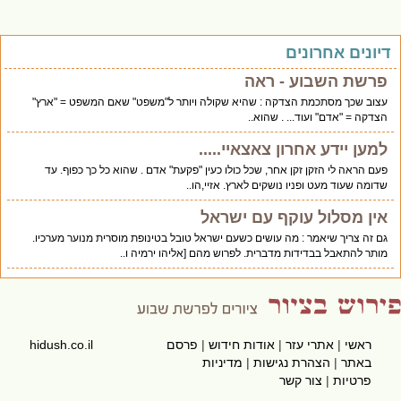
יונים אחרונים
פרשת השבוע - ראה
עצוב שכך מסתכמת הצדקה : שהיא שקולה ויותר ל"משפט" שאם המשפט = "ארץ"
הצדקה = "אדם" ועוד... . שהוא..
למען יידע אחרון צאצאיי.....
פעם הראה לי הזקן זקן אחר, שכל כולו כעין "פקעת" אדם . שהוא כל כך כפוף. עד
שדומה שעוד מעט ופניו נושקים לארץ. אזיי,הו..
אין מסלול עוקף עם ישראל
גם זה צריך שיאמר : מה עושים כשעם ישראל טובל בטינופת מוסרית מנוער מערכיו.
מותר להתאבל בבדידות מדברית. לפרוש מהם [אליהו ירמיה ו..
ראשי
|
אתרי עזר
|
אודות חידוש
|
פרסם
hidush.co.il
באתר
|
הצהרת נגישות
|
מדיניות
פרטיות
|
צור קשר