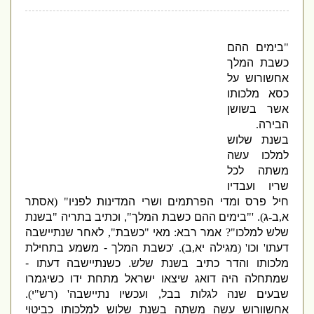
"
בימים ההם
כשבת המלך
אחשורוש על
כסא מלכותו
אשר בשושן
הבירה
.
בשנת שלוש
למלכו עשה
משתה לכל
שריו ועבדיו
חיל פרס ומדי הפרתמים ושרי המדינות לפניו
" (
אסתר
א
,
ב
-
ג
). '"
בימים ההם כשבת המלך
"
,
וכתיב בתריה
"
בשנת
שלש למלכו
"?
אמר רבא
:
מאי
"
כשבת
",
לאחר שנתיישבה
דעתו
'
וכו
' (
מגילה יא
,
ב
). '
כשבת המלך
-
משמע בתחילת
מלכותו והדר כתיב בשנת שלש
.
כשנתיישבה דעתו
-
שמתחלה היה דואג שיצאו ישראל מתחת ידו כשיגמרו
שבעים שנה לגלות בבל
,
ועכשיו נתיישבה
' (
רש
"
י
).
אחשוורוש עשה משתה בשנת שלוש למלכותו כביטוי