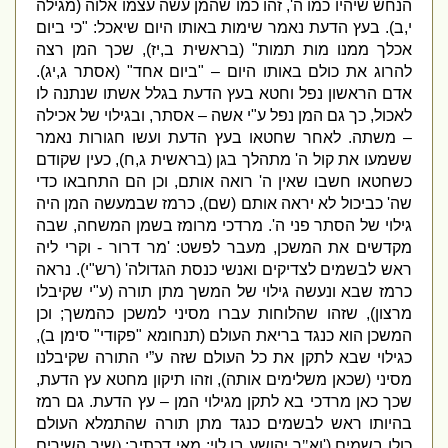
הנחש שיהיו כמו ה
',
זהו כמו שהמן עשה עצמו אלוה
(
מגילה
י
,
ב
).
בעץ הדעת נאמר שימות באותו היום שיאכל
: "
כי ביום
אכלך ממנו מות תמות
" (
בראשית ב
,
יז
),
שכך המן רצה
להרוג את כולם באותו היום –
"
ביום אחד
" (
אסתר ג
,
יג
).
אדם הראשון נפל וחטא בעץ הדעת בגלל אשתו שנתנה לו
לאכול
,
כך גם המן נפל ע
"
י אשה – אסתר
,
ובגילוי של אכילה
– משתה
.
לאחר שחטאו בעץ הדעת ועשו חגורות נאמר
ששמעו את קול ה
'
מתהלך בגן
(
בראשית ג
,
ח
),
כעין שקודם
כשחטאו חשבו שאין ה
'
רואה אותם
,
וכן הם התחבאו כדי
שה
'
כביכול לא יראה אותם
(
שם
),
כרמז שבמעשה המן היה
גילוי של הסתר פני ה
'.
מרדכי מרומז בשמן המשחה
,
שבה
מקדשים את המשכן
,
מעבר לפשט
: '
מר דרור
-
וקרי ליה
ראש לבשמים לצדיקים ואנשי כנסת הגדולה
' (
רש
"
י
).
נראה
כרמז שבא ונעשה גילוי של המשך מתן תורה
(
ע
"
י שקיבלו
מרצון
),
שזהו שהלוחות עברו מסיני למשכן כהמשך
;
וכן
המשכן הוא כנגד בריאת העולם
(
תנחומא
"
פקודי
"
סימן ב
),
כגילוי שבא לתקן את כל העולם שזה ע”י התורה שקיבלנו
מסיני
(
שכאן משלימים אותה
),
וזהו תיקון מחטא עץ הדעת
,
שכך כאן מרדכי בא לתקן מגילוי המן – עץ הדעת
.
גם רמז
בהיותו ראש לבשמים כנגד מתן תורה שהתמלא העולם
כולו בשמים
('
וא
"
ר יהושע בן לוי
:
מאי דכתיב
:
(
שיר השירים