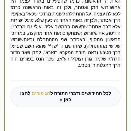
האות ה
'
הראשונה
,
כרמז שהפעילים בגזרה עצמה היו
אחשוורוש המן ואסתר
,
ולכן זה באות הראשונה כרמז
לפעולה עצמה
,
על ההתחלה
;
לעומת מרדכי שפעל בעקיפין
דרך אסתר
,
ולכן זה באות האחרונה כעין שלא פועל ישירות
אלא דרך אסתר שתעשה בהמשך אליו
).
אולי גם מרדכ
'
י
',
ה
'
ד
'
סה
,
אח
'
ש
'
וורוש
(
שמתקדם אות אחד מהקצה
,
במרדכי
הראשון מהסוף
,
באסתר שני מההתחלה ובאחשוורוש
שלישי מההתחלה
),
שזהו שם ה
' '
שד
'
י
'
שהוא השם שפועל
דרך הטבע
(
ראה
'
תורת המקרא
' “
וארא”
,
למרן פאר הדור
הרה”ג שלמה גורן זצוק”ל זיע”א
),
שכך הנס בפורים היה
דרך התגלות ה
'
בטבע
.
לכל החידושים ודברי התורה ל
חג פורים
לחצו
כאן »