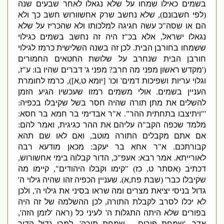
בשמים כאילו שמחו על שלא נגאלו לאחר שבעים שנה
(
לפי חשבונם
),
שלא נחשב שרק אחשוורוש חשב כך ולא
הם או שסה
"
כ עשה חגיגה למלכותו ולא שהכריז על שלא
נגאלו ישראל
,
אלא בכ
"
ז היה זה נחשב בשמים כגילוי
ששמחו בחורבן הבית
.
לכן זה בשנה השלישית כרמז לגילוי
חורבן הבית שנחרב על שלושת החטאים החמורים
('
מקדש ראשון מפני מה חרב
?
מפני ג
'
דברים שהיו בו
:
ע
"
ז
,
וגלוי עריות ושפיכות דמים
'
וכו
' [
יומא ט
,
א
]),
כרמז לחומרת
העניין בשמים
.
אולי משמים רמזו שעכשיו הגיע הזמן
להשלים את מתן תורה שהיה חסר בשל שקיבלו בכפיה
:
'"
ויתיצבו בתחתית ההר
".
א
"
ר אבדימי בר חמא בר חסא
:
מלמד שכפה הקב
"
ה עליהם את ההר כגיגית
,
ואמר להם
:
אם אתם מקבלים התורה מוטב
,
ואם לאו שם תהא
קבורתכם
.
א
"
ר אחא בר יעקב
:
מכאן מודעא רבה
לאורייתא
.
אמר רבא
:
אעפ
"
כ
,
הדור קבלוה בימי אחשורוש
,
דכתיב
(
אסתר ט
,
כז
) "
קימו וקבלו היהודים
",
קיימו מה
שקיבלו כבר
' (
שבת פח
,
א
).
שעניין הכפיה זהו שהיה גילוי ה
'
גדול בניסי יציאת מצרים ומה שראו בסיני את גילוי ה
',
ולכן
לא יכלו לסרב לקבלת התורה
,
לכן ההשלמה של זה היה
בפורים שלא היתה התגלות ה
'
לעיני כל
(
ראה
'
לזמן הזה
',
אדר
, '
שמחת פורים – שמחת תורה
',
למרן גדול הדור