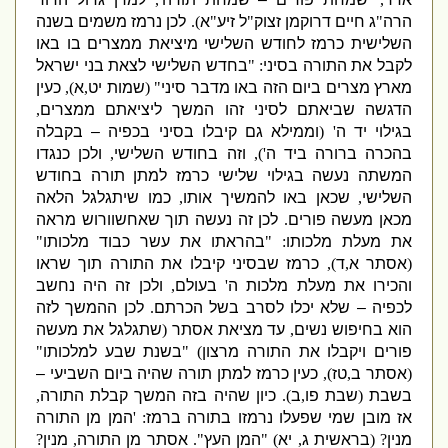
הרה
"
ג חיים דרוקמן זצוק
"
ל זיע
"
א
).
לכן נרמז משמים בשנה
השלישית כרמז לחודש השלישי מיציאת ממצרים בו באו
לקבל את התורה בסיני
: "
בחדש השלישי לצאת בני ישראל
מארץ מצרים ביום הזה באו מדבר סיני
" (
שמות יט
,
א
),
כעין
הדגשה שביאתם לסיני זהו המשך ליציאתם ממצרים
,
בגילוי יד ה
' (
וממילא גם קיבלו בסיני בכפיה – בקבלה
בהכרה ברורה ביד ה
'),
וזה בחודש השלישי
,
ולכן כנגדו
המשתה נעשה בגילוי שלישי כרמז למתן תורה בחודש
השלישי
,
שכאן באו להמשיך אותו
,
כמו שיתגלגל הלאה
מכאן מעשה פורים
.
לכן זה נעשה תוך שאחשוורוש מראה
את מעלת מלכותו
: "
בהראתו את עשר כבוד מלכותו
"
(
אסתר א
,
ד
),
כרמז שבסיני קיבלו את התורה תוך שראו
והכירו את מעלת מלכות ה
'
בעולם
,
ולכן זה היה נחשב
לכפיה – שלא יכלו לסרב בשל הכרתם
.
לכן ההמשך לזה
הוא בחיפוש נשים
,
עד מציאת אסתר
(
שתגלגל את מעשה
פורים ויקבלו את התורה מרצון
) "
בשנת שבע למלכותו
"
(
אסתר ב
,
טז
),
כעין כרמז למתן תורה שהיה ביום השביעי –
בשבת
(
שבת פו
,
ב
).
כיון שהיה בזה המשך קבלת התורה
,
אז מובן שמי שפעלו
נרמזו בתורה ברמז
: '
המן מן התורה
מנין
?
(
בראשית ג
,
יא
) "
המן העץ
".
אסתר מן התורה
,
מנין
?