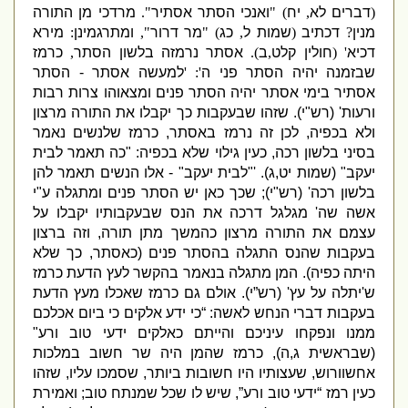
(
דברים לא
,
יח
) "
ואנכי הסתר אסתיר
".
מרדכי מן התורה
מנין
?
דכתיב
(
שמות ל
,
כג
) "
מר דרור
",
ומתרגמינן
:
מירא
דכיא
' (
חולין קלט
,
ב
).
אסתר נרמזה בלשון הסתר
,
כרמז
שבזמנה יהיה הסתר פני ה
': '
למעשה אסתר
-
הסתר
אסתיר בימי אסתר יהיה הסתר פנים ומצאוהו צרות רבות
ורעות
' (
רש
"
י
).
שזהו שבעקבות כך יקבלו את התורה מרצון
ולא בכפיה
,
לכן זה נרמז באסתר
,
כרמז שלנשים נאמר
בסיני בלשון רכה
,
כעין גילוי שלא בכפיה
: "
כה תאמר לבית
יעקב
" (
שמות יט
,
ג
). '"
לבית יעקב
" -
אלו הנשים תאמר להן
בלשון רכה
' (
רש
"
י
);
שכך כאן יש הסתר פנים ומתגלה ע
"
י
אשה שה
'
מגלגל דרכה את הנס שבעקבותיו יקבלו על
עצמם את התורה מרצון כהמשך מתן תורה
,
וזה ברצון
בעקבות שהנס התגלה בהסתר פנים
(
כאסתר
,
כך שלא
היתה כפיה
).
המן מתגלה בנאמר בהקשר לעץ הדעת כרמז
ש
'
יתלה על עץ
' (
רש”י
).
אולם גם כרמז שאכלו מעץ הדעת
בעקבות דברי הנחש לאשה
: “
כי ידע אלקים כי ביום אכלכם
ממנו ונפקחו עיניכם והייתם כאלקים ידעי טוב ורע
"
(
שבראשית ג
,
ה
),
כרמז שהמן היה שר חשוב במלכות
אחשוורוש
,
שעצותיו היו חשובות ביותר
,
שסמכו עליו
,
שזהו
כעין רמז “ידעי טוב ורע”
,
שיש לו שכל שמנתח טוב
;
ואמירת