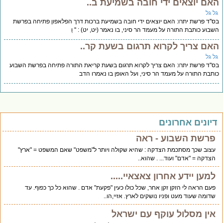
אם יוצאים ידי חובה בשמיעת ב..
ל גל
''ד פרשת יתרו: האם יוצאים ידי חובה בשמיעת ברכות דרך הפלאפון פתיחה בפרשת
בוע כותבת התורה על מעמד הר סיני, בו נאמר (יט, יט) : '' וַ
אם צריך לקרוא תרגום בשעת קר..
ל גל
''ד פרשת יתרו: האם צריך לקרוא תרגום בשעת קריאת התורה פתיחה בפרשת השבוע
תבת התורה על מעמד הר סיני, ועל האופן בו נאמרו הדב
יונים אחרונים
פרשת השבוע - ראה
עצוב שכך מסתכמת הצדקה : שהיא שקולה ויותר ל"משפט" שאם המשפט = "ארץ"
הצדקה = "אדם" ועוד... . שהוא..
למען יידע אחרון צאצאיי.....
פעם הראה לי הזקן זקן אחר, שכל כולו כעין "פקעת" אדם . שהוא כל כך כפוף. עד
שדומה שעוד מעט ופניו נושקים לארץ. אזיי,הו..
אין מסלול עוקף עם ישראל