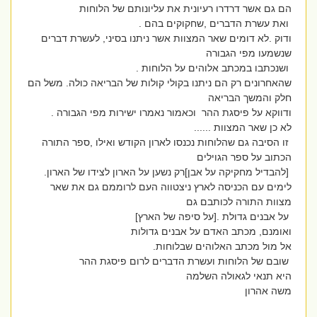
הם גם אשר דרדרו רעיונית את עליונותם של הלוחות
ואת עשרת הדברים ,שחקוקים בהם .
ודוק .לא דומים שאר המצוות אשר ניתנו בסיני, לעשרת דברים
שנשמעו מפי הגבורה
ושנכתבו במכתב אלוהים על הלוחות .
שהאחרונים רק הם ניתנו בקולי קולות של הבריאה כולה. משל הם
חלק והמשך הבריאה
ודווקא על פיסגת ההר וכאמור נאמרו ישירות מפי הגבורה .
לא כן שאר המצוות ......
זו הסיבה גם שהלוחות נכנסו לארון הקודש ואילו ,ספר התורה
הכתוב על ספר הגוילים
[להבדיל מחקיקה על אבן]רק נשען על הארון לצידו של הארון.
לימים עם הכניסה לארץ ניצטווה העם לרוממם גם את שאר
מצוות התורה לכותבם גם
על אבנים גדולת .[על סיפה של הארץ]
ואומנם, מכתב האדם על אבנים גדולות
אל מול מכתב האלוהים שבלוחות.
שובם של הלוחות ועשרת הדברים לרום פיסגת ההר
היא תנאי לגאולה השלמה
משה אהרון