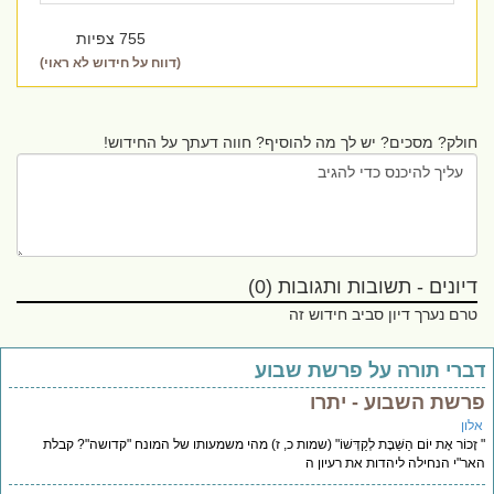
755 צפיות
(דווח על חידוש לא ראוי)
חולק? מסכים? יש לך מה להוסיף? חווה דעתך על החידוש!
דיונים - תשובות ותגובות (0)
טרם נערך דיון סביב חידוש זה
ברי תורה על פרשת שבוע
רשת השבוע - יתרו
לון
זָכוֹר אֶת יוֹם הַשַּׁבָּת לְקַדְּשׁוֹ" (שמות כ, ז) מהי משמעותו של המונח "קדושה"? קבלת
ר"י הנחילה ליהדות את רעיון ה