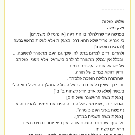
-----------------
---------------.
שלוש צעקות
צעק משה
בפרשה עד שחילחלה בו התודעה [או נרמז לו משמיים]
כי מנהיג צריך שלא תהא דרכו בצעקות אלא לעלות בראש גבעה
[להדגים חולשתו]
ולהרים ידיים למרום בתפילה. שכך גם העם מתעורר לתשובה....
ובכלל אין עמלק מתעורר להילחם בישראל אלא מפני צעקתם
של ישראל אותה הקשורה במיים
ודוק דווקא במיים של תורה.
שהתורה חלילה הופכת פלסתר .
וכדי כך שאין כל אדם בישראל היכול להתהלך בה משל הוא הולך
ביבשה [שלא כל אדם יודע לשחות ב"ים"]
[צעקת משה הראשונה שעל הים]
וגרוע יותר, שפרנסיה של התורה הפכו את מימיה למרים והיא
נתפשת בעיני העם כ"מרה".
[צעקת משה השנייה במרה].
ולבסוף שהתורה הופכת עורה ואין היא יותר בבחינת מיים
הראויים לשתייה.