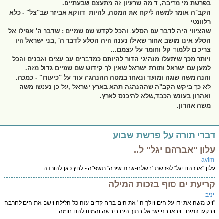
בפרשת מי מריבה, דומה שרעיון זה מתעצם שבעתיים.
הקב"ה אומר למשה ליקח את המטה, להיותו דווקא אביזר שב"צל" - כלא
רלוונטי
שהציווי היה לדבר עם הסלע. והכל לקדש שם שמיים : שדבר ה' אפילו אל
הסלע אינו מושב אחור שאילו נענה היה הסלע לדבר ה' ,בני ישראל היו
צריכים ללמוד קל וחומר על עצמם...
ויותר מכך שיתעלו מנהיגי הדור להיותם כמדברים עם עצים ואבנים והכל
למען עם ישראל ותורת ישראל שאין לך קידוש שם שמיים גדול מזה.
והנה משה שוגה ומועד ונאחז במטה ההנהגה עוד על "כיעורו" - כמכה.
לא כך ביקש הקב"ה שההנהגה תהא בארץ ישראל ,על כן נענשו משה
ואהרון בעונש הכבד,שלא להיכנס לארץ.
משה אהרון.
ברי תורה על פרשת שבוע
לון "אברהם יגל" ל..
avi
ון "אברהם יגל" לפרשת "בשלח-שבת שירה" תשפ"ה - לחץ כאן להורדה
ריעת ים סוף בזכות המילה
יב
יט משה את ידו על הים ויולך ה ' את הים ברוח קדים עזה כל הלילה וישם את הים לחרבה
בקעו המים . ויבאו בני ישראל בתוך הים ביבשה והמים להם חומה