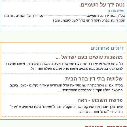
טה ידך על השמיים.
שה אהרון
"ד. נטה ידך על השמיים. ------------------------------------- נטה ידך על השמיים . זה מה
ל רועה ובפרט רועה רוחני צריך לשנן לעצמו, שוב ו
יונים אחרונים
מהפכות עושים בעם ישראל ...
כל אימת שאני מביא דבר תורה עם משמעות פוליטית משנית היכרחית . משהו מתעורר
להפריע לי בכתיבה. כמה פעמים משהו מחק ושיבש העלה והוריד ול..
שלושה בתי דין בהר הבית
בס"ד. אם יש מקור בתורה שמנהיר את גודל הטרגדיה שאליה נקלענו - כעם . בעצם
המעשה הנלוז הקרוי : "המהפכה המשפטית" . ..
פרשת השבוע - ראה
עצוב שכך מסתכמת הצדקה : שהיא שקולה ויותר ל"משפט" שאם המשפט = "ארץ"
הצדקה = "אדם" ועוד... . שהוא..