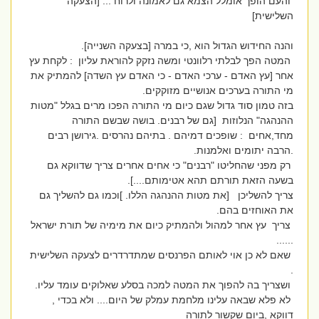
והעם הופך אומלל הצמא גם לאמונה ולרוח ... [הצעקה
השלישית]
והנה החידוש הגדול הוא ,כי במרה [בצעקה השנייה].
המטה הפך לבלתי רלוונטי ומשה נזקק להוראת עליון : לקחת עץ
אחר [עץ האדם - ערכי האדם - כי האדם עץ השדה] להמתיק את
מי התורה בערכים אנושיים מזוקקים.
בזה טמון סוד גדול שגם כיום מי התורה הפכו מרים בגלל "מטות
ההנהגה" הנלוזות [גם של רבנים. בושה שבשם התורה
מחד,אחים : שופכים דמיהם . בתיהם נהרסים .גירושן רבים
.הרבה יתומים ואלמנות.
רק מפני שהחליטו "רבנים" כי אחים אחרים צריך שדווקא גם
בשעה הזאת תורתם תהא אטימותם....].
צריך להשליכן [את מטות ההנהגה הללו. ]וכמו גם להשליך גם
את האוחזים בהם.
צריך עץ אחר למהול ולהמתיק כיום את מימיה של תורת ישראל
......
שאם לא כן אוי לאותם הפרנסים שמתדרדרים לצעקה השלישית
.
ושצריך בה להפוך את המטה למכה בסלע שאלוקים עומד עליו.
לא פלא שבאה עלינו מלחמת עמלק של היום.... ולא בכדי ,
דווקא ,ביום שקשור לתורה