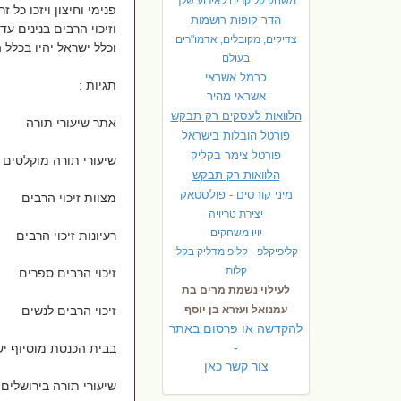
משחק קליקרים לאירוע שלך
פנימי וחיצון ויזכו כל
הדר קופות רושמות
וזיכוי הרבים בנינים עד
צדיקים, מקובלים, אדמו"רים
וכלל ישראל יהיו בכלל
בעולם
כרמל אשראי
תגיות :
אשראי מהיר
הלוואות לעסקים רק תבקש
אתר שיעורי תורה
פורטל הובלות בישראל
פ
ורטל צימר בקליק
שיעורי תורה מוקלטים
הלוואות רק תבקש
מיני קורסים - פולסטאק
מצוות זיכוי הרבים
יצירת טריויה
יויו משחקים
רעיונות זיכוי הרבים
קליפיקלפ - קליפ מדליק בקלי
קלות
זיכוי הרבים ספרים
לעילוי נשמת מרים בת
עמנואל ועזרא בן יוסף
זיכוי הרבים לנשים
להקדשה או פרסום באתר
-
בבית הכנסת מוסיוף יש
צור קשר כאן
שיעורי תורה בירושלים