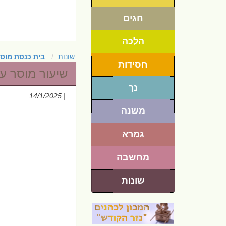
חגים
הלכה
שונות
בית כנסת מוסי
חסידות
שיעור מוסר ע
נך
| 14/1/2025
משנה
גמרא
מחשבה
שונות