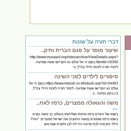
דברי תורה על שונות
שיעור מוסר על פגם הברית ותיק..
http://www.musayof.org/videoarchive/ViewDetails.aspx?
ItemId=16300 בשם ה' אל עולם נא הקדישו שעת שמיעה-
לימוד תורה לזכות חיילי צה"ל, בי
סיפורים לילדים לפני השינה
https://www.hidush.co.il/hidush.asp?id=54463 בשם ה' אל
עולם נא הקדישו שעת שמיעה- לימוד תורה לזכות חיילי צה"ל,
בין בזמן נסיעה , ב
משה והגאולה ממצרים, כרמז לאח..
יניב
בשמו של האדם נרמז מהותו ושליחותו בעולם, כך משה נקרא
בשמו כרמז שמוציא (משה החוצה) את ישראל ממצרים: "ויגדל
הילד ותבאהו לבת פרעה ויהי לה לבן ותקרא שמו מש