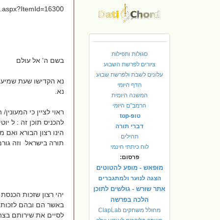
ls.aspx?ItemId=16300
סגולות ותפילות
בשם ה' אל עולם
ציורים לפרשת השבוע
עלונים לשבת ולפרשת שבוע
נא הקדישו שעת שמיעה- 
הדף היומי
נא.
המשנה היומית
הרמב"ם היומי
ראוי לציין כי המעונין
טופ-top
להכניס תוכן זה : ל יו
דברי תורה
הינו רצון הבורא ואם
תהילים
תורה בישראל וזה גורם
לוח כיתתי חינמי
פרסום:
מופאש - מופע להטוטים
הצגה לנוער ולמתגברים
אתר שורש - גולשים לתוכן
יהי רצון שזכות הכנסת 
הלכה בפרשה
באשר הם ובהם לזכות בנ
מחולל משחקים ClapLab
לסיים את שירותם בצה