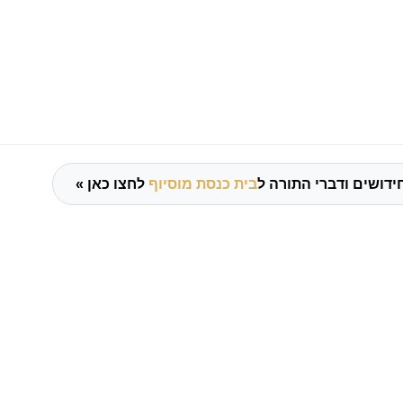
ידושים ודברי התורה ל
בית כנסת מוסיוף
לחצו כאן »