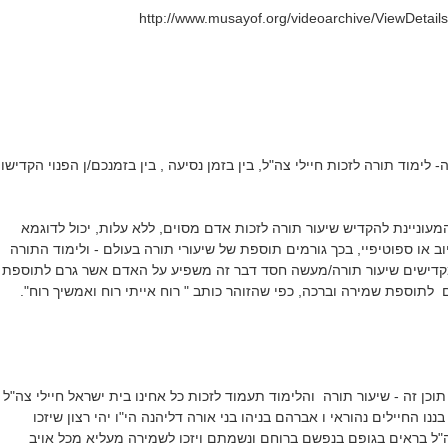
http://www.musayof.org/videoarchive/ViewDetai
לימוד תורה לזכות חיילי צה"ל, בין בזמן נסיעה , בין בזמנכם/ן הפנוי הקדישו
/ המעוניינת להקדיש שיעור תורה לזכות אדם מסוים, ללא עלות, יכול לדוגמא
טיוב או ספוטיפיי, בכך גורמים תוספת של שיעורי תורה בעולם - ולימוד התורה
 מקדישים שיעור תורה/מעשה חסד דבר זה משפיע על האדם אשר גרם לתוספת
 לתוספת שמירה וברכה, כפי שהזוהר כותב " רוח אייתי רוח ואמשיך רוח".
תוכן זה - שיעור תורה והלימוד תעמוד לזכות כל אחינו בית ישראל חיילי צה"ל
נו החיילים נהוראי ו אברהם בניהו בני אורה דליהנה הי"ו יהי רצון שיזכו
"ל בראים בגופם בנפשם ברוחם ונשמתם ויזכו לשמירה מעליא מכל אויב