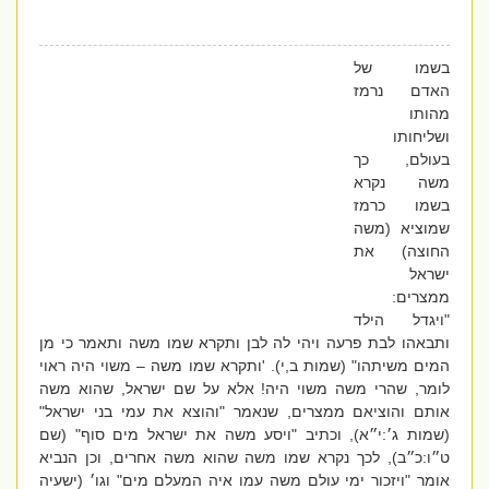
בשמו של
האדם נרמז
מהותו
ושליחותו
בעולם, כך
משה נקרא
בשמו כרמז
שמוציא (משה
החוצה) את
ישראל
ממצרים:
"ויגדל הילד
ותבאהו לבת פרעה ויהי לה לבן ותקרא שמו משה ותאמר כי מן
המים משיתהו" (שמות ב,י). 'ותקרא שמו משה – משוי היה ראוי
לומר, שהרי משה משוי היה! אלא על שם ישראל, שהוא משה
אותם והוציאם ממצרים, שנאמר "והוצא את עמי בני ישראל"
(שמות ג׳:י״א), וכתיב "ויסע משה את ישראל מים סוף" (שם
ט״ו:כ״ב), לכך נקרא שמו משה שהוא משה אחרים, וכן הנביא
אומר "ויזכור ימי עולם משה עמו איה המעלם מים" וגו׳ (ישעיה