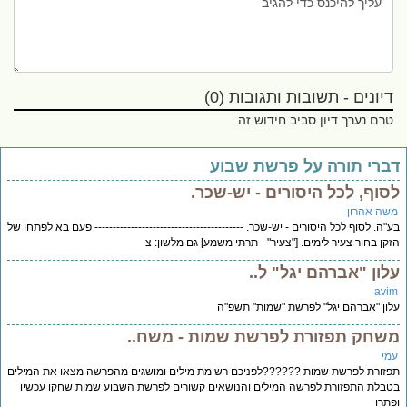
דיונים - תשובות ותגובות (0)
טרם נערך דיון סביב חידוש זה
ברי תורה על פרשת שבוע
סוף, לכל היסורים - יש-שכר.
שה אהרון
"ה. לסוף לכל היסורים - יש-שכר. ----------------------------------------- פעם בא לפתחו של
קן בחור צעיר לימים. ["צעיר" - תרתי משמע] גם מלשון: צ
לון "אברהם יגל" ל..
avi
ון "אברהם יגל" לפרשת "שמות" תשפ"ה
שחק תפזורת לפרשת שמות - משח..
מי
זורת לפרשת שמות ??????לפניכם רשימת מילים ומושגים מהפרשה מצאו את המילים
בלת התפזורת לפרשה המילים והנושאים קשורים לפרשת השבוע שמות שחקו עכשיו
תרו