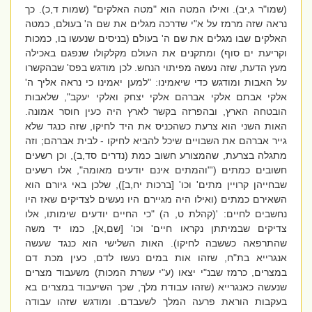
(שמו"ר ג,יב). ואילו המטה הוא "מטה האלקים" (שמות ד,כ). כך
נראה שזה מרמז על א"י שדרכה מגלים את שם ה' בעולם, כמטה
האלקים שבו מגלים את שם ה' בעולם (בניסים שנעשו בו, כמכות
וקריעת ים סוף) ומתקנים את העולם מקלקולו שנפגם באכילה
מעץ הדעת, שזה נעשה מפיתוי הנחש. לכן מודגש בפס' שבהקשרו
על האבות ומודגש כדי שיאמינו: "למען יאמינו כי נראה אליך ה'
אלקי אבתם אלקי אברהם אלקי יצחק ואלקי יעקב", שלאבות
הובטחה הארץ, ובהפרזה בקשר לארץ היה כעין חוסר אמונה.
האות השני הוא צרעת כשהכניס את היד לחיקו, שזה כנגד שלא
גייר אברהם את השבויים שיכל להביא לחיקו - לבית אברהם; וזה
מתגלה בצרעת, שהמצורע חשוב כמת (נדרים סד,ב), וכן רשעים
חשובים כמתים ('"והמתים אינם יודעים מאומה", אלו רשעים
שבחייהן קרויין מתים' וכו' [ברכות יח,ב]), שלכן באי גיורם הוא
השאירם כמתים (ואילו היה מגיירם היו נעשים לצדיקים שאז היו
נחשבים לחיים: '(קהלת ט, ה) "כי החיים יודעים שימותו, אלו
צדיקים שבמיתתן נקראו חיים' וכו' [שם,א], כמו יד משה
שהתרפאה כששבה לחיקו). האות השלישי הוא כנגד שעשה
אנגרייא בת"ח, שזהו אות במים נעשו לדם, כעין מכת דם
במצרים, כרמז שבנ"י יצאו (ע"י עשרת המכות) משעבוד מצרים
שנעשה כאנגרייא (שזהו עבודת מלך, שכך השיעבוד במצרים בא
בעקבות הוראת פרעה המלך לשעבדם. ומודגש שזהו עבודה