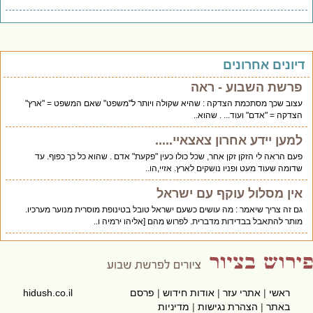
יונים אחרונים
פרשת השבוע - ראה
עצוב שכך מסתכמת הצדקה : שהיא שקולה ויותר ל"משפט" שאם המשפט = "ארץ"
הצדקה = "אדם" ועוד... . שהוא..
למען יידע אחרון צאצאיי.....
פעם הראה לי הזקן זקן אחר, שכל כולו כעין "פקעת" אדם . שהוא כל כך כפוף. עד
שדומה שעוד מעט ופניו נושקים לארץ. אזיי,הו..
אין מסלול עוקף עם ישראל
גם זה צריך שיאמר : מה עושים כשעם ישראל טובל בטינופת מוסרית מנוער מערכיו.
מותר להתאבל בבדידות מדברית. לפרוש מהם [אליהו ירמיה ו..
ראשי
|
אתרי עזר
|
אודות חידוש
|
פרסם
hidush.co.il
באתר
|
הצהרת נגישות
|
מדיניות