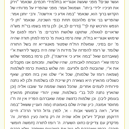
ועשר שנים? מפני שעשה אנגרייא בתלמידי חכמים, שנאמר "וירק
את חניכיו ילידי ביתו". ושמואל אמר: מפני שהפריז על מדותיו של
הקדוש ברוך הוא, שנאמר "במה אדע כי אירשנה". ורבי יוחנן אמר:
שהפריש בני אדם מלהכנס תחת כנפי השכינה, שנאמר "תן לי
הנפש והרכוש קח לך"' (נדרים לב,א). לכן נרמז בשמו בר"ת מש"ה
שראויים לגאולה, שתוקנו שלושת הדברים: מ' רומז לפגם על
שימוש אנגרייא בת"ח, שזה נרמז באות מ' כרמז למתן תורה שהיה
מ' יום בסיני, שמעלת הת"ח שפטור מאנגרייא זה בשל התורה
שלומד. ש' רומז להפרזה על מידות ה' שזה היה בקשר לירושת א"י
(שאברהם שאל "במה אדע כי אירשנה"), לכן נרמז במספר שלוש
כרמז שא"י הובטחה לאבותינו, שהיו שלושה, ומכוחם אנו מקבלים
את א"י, שהובטח להם ולזרעם. וזה שלוש במאות כרמז לשלמות
(שמאה רומז על שלמות), שכל א"י שלנו ואין בזה חסרון, שאף
כשגלינו מהארץ היא נשארה רק שייכת לנו בשלמות ולכן לא נתנה
פירותיה לעמים אחרים, שהכל נעשה שממה עד שובנו אליה (וכן
שהארץ נתנה לכל בנ"י בשלמות, שאין יהודי שמנותק מהארץ
בעומק ליבו). וכן שלמות כדגשה שמה שאברהם הפריז אין זה ח"ו
מחוסר אמונה, כיון שהיה שלם באמונתו (ומה העניין ששאל "במה
אדע", ראה ב'מעשי אבות - א', למרן גדול הדור הרה"ג חיים
דרוקמן זצוק"ל זיע"א) אלא שהיה זה רק נראה כעין הפרזה, וה'
מדקדק עם צדיקים כחוט השערה. ה' רומז לתורה (חמשה חומשי
תורה), כרמז שאברהם לא גייר את השבויים ששחרר, שלא קרבם