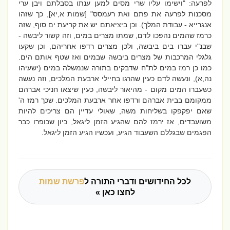
לפרעה: "וישימו עליו שרי מסים למען ענתו בסבלתם ויבן ערי
מסכנות לפרעה את פתם ואת רעמסס" [שמות א,יא], כך שזהו
אנגרייא - עבודת המלך). וכן ביציאתם יש את קריעת ים סוף, שזה
כרמז שהמים נהפכו לדם, שמתו מצרים במים, וזה קשור ליבשה -
שבנ"י עברו בים ביבשה, ולכן מצרים רדפו אחריהם, וכן שקעו
גלגלי המרכבות של מצרים ביבשה שבמים ואז שטף אותם הים.
כמו כן רמז במים לת"ח שדבקים בתורה שנמשלה במים (ישעיהו
נה,א), ונעשה לדם כעין שהרגו בחיילי ארבעת המלכים, וזה נעשה
כשעברו המים מקום - מהיאור ליבשה, כעין שיצאו חניכי אברהם
ממקומם בבית אברהם ורדפו אחר ארבעת המלכים. שכך רמז ה'
שאם יפקפקו בשליחות משה, שאולי עדיין הם צריכים להיות
משועבדים, אז ירמז להם שהגיע הזמן ליגאל, כיון שכופרו כבר
הפגמים שבגללם השעבוד הגיע, ועכשיו הגיע הזמן ליגאל.
לכל החידושים ודברי התורה ל
פרשת שמות
לחצו כאן »