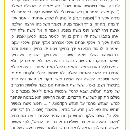
לתורה. אולי כשמשה אומר שבנ"י לא יאמינו לו שנשלח לגאלם
("ויען משה ויאמר והן לא יאמינו לי ולא ישמעו בקלי כי יאמרו לא
נראה אליך ה'" [שמות ד,א]) ה' נותן לו שלוש אותות: "ויאמר אליו
ה' מזה [מה זה] בידך ויאמר מטה. ויאמר השליכהו ארצה וישלכהו
ארצה ויהי לנחש וינס משה מפניו. ויאמר ה' אל משה שלח ידך
ואחז בזנבו וישלח ידו ויחזק בו ויהי למטה בכפו. למען יאמינו כי
נראה אליך ה' אלקי אבתם אלקי אברהם אלקי יצחק ואלקי יעקב.
ויאמר ה' לו עוד הבא נא ידך בחיקך ויבא ידו בחיקו ויוצאה והנה
ידו מצרעת כשלג. ויאמר השב ידך אל חיקך וישב ידו אל חיקו
ויוצאה מחיקו והנה שבה כבשרו. והיה אם לא יאמינו לך ולא
ישמעו לקל האת הראשון והאמינו לקל האת האחרון. והיה אם לא
יאמינו גם לשני האתות האלה ולא ישמעון לקלך ולקחת ממימי
היאר ושפכת היבשה והיו המים אשר תקח מן היאר והיו לדם
ביבשת" (שם, ב-ט). ששלושת האותות הם כנגד שלושת הדברים
של סיבת הגלות, שבא לרמז שעכשיו באים ליגאל ממצרים כי
נשלם התיקון לשלושת הדברים. האות הראשון הוא במטה שנהפך
לנחש, שנחש מרמז על הנחש הקדמוני: ' ... תפש משה מעשה
הנחש שהוציא לשון הרע על בוראו, שנאמר (שם ג, ה) "כי יודע
אלקים"; כשם שלקה הנחש כך זה עתיד ללקות. ראה מה כתיב
"ויאמר השליכהו ארצה וישליכהו ארצה ויהי לנחש", לפי שעשה
מעשה נחש לכך הראה לו את הנחש; כלומר: עשית מעשה של זה'