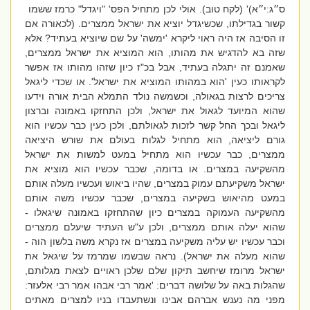
ס״ג:י״א)' (לקח טוב). אולי לכן מתחיל הפס' "ויגדל" כרמז ששמו
קשור בגדילתו, שכשיגדל יוציא את ישראל ממצרים. (לכאורה אם
זו הסיבה אז היה ראוי ליקרא 'ימשה' על שם שיוציא בעתיד? אלא
שזה בא להדגיש את מהותו, הוא המוציא את ישראל ממצרים,
שאמנם זה יתגלה בעתיד, אבל בכ"ז כיון שזהו מהותו אז אפשר
לקראותו כעין 'הוא במהותו המוציא את ישראל'. או שכדי ליגאל
צריכים לרצות בגאולה, וכשמשה נולד התמלא הבית אורה וידעו
שהוא המיועד לגאול את ישראל, ולכן התחזקו באמונה וברצון
ליגאל ובכך החל קשר לזכות לגאולתם, ולכן כעין כבר עכשיו הוא
גורם ליציאה, הוא מתחיל לגלות בעולם את שורש היציאה
ממצרים, כבר עכשיו הוא מתחיל במעט למשות את ישראל
מהשקיעה במצרים. או בדומה, שכבר עכשיו הוא מוציא את
ישראל משקיעתם עמוק במצרים, שהיו ביאוש ועכשיו מעלה אותם
במעט מהיאוש בשקיעה במצרים, שכבר עכשיו משה אותם
מהשקיעה העמוקה במצרים כיון שהתחזקו באמונה שיגאלו -
שהוא יעלה אותם ממצרים, ולכן ע"ש העתיד שיעלם ממצרים
וכבר עכשיו יש עליה משקיעה במצרים אז נקרא משה בלשון הוה -
שהוא מעלה את ישראל). נראה שבשמו שמרמז על שיגאל את
ישראל מרומז שיחשב תיקון שלם שלכן ראויים לצאת מגלותם,
שהגלות באה על שלושה דברים: 'אמר רבי אבהו אמר רבי אלעזר:
מפני מה נענש אברהם אבינו ונשתעבדו בניו למצרים מאתים