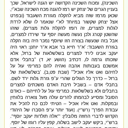
השכינה
),
ומכוח השכינה הקדושה יש הגנה לישראל
,
שכך
בעניין הגרים של יצחק יש רמז להגנה מכח השכינה שבא
"
י
,
שכאן מרמז שזה מביא להקלה מגזרת השעבוד
(
ובפרט
אצל יצחק שקשור במיוחד לא
"
י שנאמר לו שלא לרדת
לגלות למצרים
,
זה רומז להקלת גלות מצרים
).
שזהו
שהשטן קטרג ולכן נעשה מעשה יוסף עד שירדו למצרים
,
אבל בזה שנעשה בצורה הזו שיוסף
נמכר היה בזה הקלה
בגזרת השעבוד
: '
א
"
ר חייא בר אבא א
"
ר יוחנן
:
ראוי היה
יעקב אבינו לירד למצרים בשלשלאות של ברזל
,
אלא
שזכותו גרמה לו
,
דכתיב
(
הושע יא
,
ד
)
"
בחבלי אדם
אמשכם בעבותות אהבה ואהיה להם כמרימי עול על
לחיהם ואט אליו אוכיל
"' (
שבת פט
,
ב
). '
בשלשלאות של
ברזל – כדרך כל הגולים שהרי ע
"
פ גזרת גלות ירד לשם
.
בחבלי אדם –
בשביל חיבת האדם משכתים למצרים
בחבלים ולא בשלשלאות
.
כמרימי עול על לחייהם –
כאדם
הסובל ומסייע לבהמתו להרים עולה מעל צוארה בלווחין
ובמקלות
.
ואט אליו אוכיל –
הטיתי לכם כח להכיל את
עבודת הפרך
' (
רש
"
י
). [
ועוד יותר ע
"
פ הסברו של היהודי
הקדוש לדברי החוזה מלובלין
: '”
אלה תולדות יעקב יוסף
".
ברש
"
י
,
ביקש יעקב לישב בשלוה
,
קפץ עליו רוגזו של יוסף
.