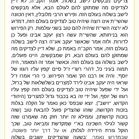
צדיקים מבקשים לישב בשלוה
,
אומר הקב
"
ה
,
לא דיין
לצדיקים מה שמתוקן להם לעולם הבא
,
אלא מבקשים
לישב בשלוה בעולם הזה
.
ופירש הרבי מלובלין
,
דאין הכוונה
שהשי
"
ת אינו רוצה שיהיה טוב לצדיקים בעולם הזה
,
דמדוע
לא ירצה השי
"
ת שיהיה להם טוב בשני עולמות
.
רק הפירוש
הוא בניחותא
,
שהשי
"
ת עשה רצון יעקב אבינו ופעל כן
לדורות
.
ולזה אמר שכאשר יעקב אע
"
ה רצה לישב בשלוה
בעולם הזה
,
אמר הקב
"
ה באמת כן
,
שלא דיין לצדיקים מה
שמתוקן להם בעולם הבא
,
רק שמבקשים
,
היינו פועלים
,
לישב בשלוה גם בעולם הזה
.
וכאשר אמר זה המאמר
,
היה
תמוה בעיני כל
,
דהרי רש
"
י ז
"
ל סיים
'
קפץ עליו רוגזו של
יוסף
'.
והיה אז רבנו הק
'
ואמר הפירוש
,
כי הרי אמרו ז
"
ל
שראוי היה יעקב אבינו לירד למצרים בשלשלאות של ברזל
,
ועל ידי שפעל שיהיה טוב לצדיקים בעולם הזה קפץ עליו
רוגזו של יוסף
,
ועל ידי זה בא בכבוד גדול למצרים
' [
היהודי
הקדוש
, “
וישב”
].
יוצא שבפס
'
כאן נאמר על הקלה בגלות
בזכות הקדושה
,
שזהו שהצדיק פועל להבאת טוב
[
שזה
בזכות קדושתו
],
וממילא זה יותר חזק מה שאמרנו שזה
קשור לגילוי השכינה בא
"
י שמקדשת ומביאה טוב
,
שכך
הוקל גזרת הירידה לגלות
).
או על דרך יותר פשוטה
,
שבמדרש נאמר
: '
בשעה שהצדיקים יושבים בשלוה