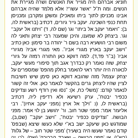
חוניא
:
אברהם היה מגייר את האנשים ושרה מגיירת את
הנשים
.
ומה ת
"
ל
"
אשר עשו
"?
אלא מלמד שהיה אברהם
אבינו מכניסן לתוך ביתו ומאכילן ומשקן ומקרבן ומכניסן
תחת כנפי השכינה
.
יעקב גייר גיורים
,
דכתיב
(
בראשית לה
,
ב
): "
ויאמר יעקב אל ביתו
"
וגו
'
(
שם לה
,
ד
) "
ויתנו אל יעקב
"
וגו
'.
ביצחק לא שמענו
,
והיכן שמענו
?
רבי יצחק ותאני לה
משום רבי הושעיא רבה בשם ר
'
יהודה בר סימון
:
כאן כתיב
"
וישב יעקב בארץ מגורי אביו
".
מאי מגורי אביו
?
מגיורי
אביו
' (
ב
"
ר פד
,
ד
).
למה דווקא כאן התורה רמזה על גיורי
יצחק
,
שזה נאמר רק כבדרך אגב תוך סיפורי מעשי יעקב
,
לכאורה היה יותר ראוי להאמר בחלק מהפס
'
שמספרים על
יצחק עצמו
?
מזה שהובא דווקא כאן סימן שיש חשיבות
לציין שהיו ליצחק גרים בהקשר לנאמר כאן
.
אולי זה קשור
לנאמר קודם
: '(
משלי כח
,
א
): "
נסו ואין רודף רשע וצדיקים
ככפיר יבטח
",
ערק רשיעא ולא רדיפין ליה
,
דכתיב
(
בראשית לו
,
ו
): "
וילך אל ארץ
[
מפני יעקב אחיו
]
".
רבי
אליעזר אמר
:
מפני שטר חוב
.
ור
'
יהושע בן לוי אמר
:
מפני
הבושה
. "
וצדיקים ככפיר יבטח
",
"
וישב יעקב
"' (
שם
,
ב
).
שמודגש כאן שיעקב ישב בא
"
י שלא כ
עשו שיצא
(
שבפס
'
קודם נאמר שעשו היה בשעיר
)
'
מפני שטר חוב – של גלות
'
(
רש
"
י
),
או
'
מפני הבושה – שאבד הבכורה
' (
שם
).
לכן זה