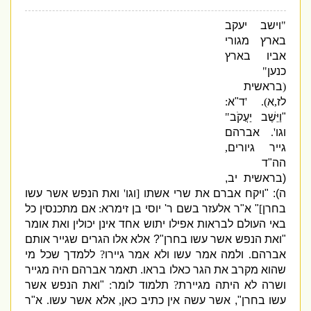
"
וישב יעקב
בארץ מגורי
אביו בארץ
כנען
"
(
בראשית
לז
,
א
). '
ד
"
א
:
"
וַיֵּשֶׁב יַעֲקֹב
"
וגו
'.
אברהם
גייר גיורים
,
הה
"
ד
(
בראשית יב
,
ה
): "
ויקח אברם את שרי אשתו
[
וגו
'
ואת הנפש אשר עשו
בחרן
]
"
א
"
ר אלעזר בשם ר
'
יוסי בן זימרא
:
אם מתכנסין כל
באי העולם לבראות אפילו יתוש אחד אינן יכולין ואת אומר
"
ואת הנפש אשר עשו בחרן
"?
אלא אלו הגרים שגייר אותם
אברהם
.
ולמה אמר עשו ולא אמר גיירו
?
ללמדך שכל מי
שהוא מקרב את הגר כאלו בראו
.
תאמר אברהם היה מגייר
ושרה לא היתה מגיירת
?
תלמוד לומר
:
"
ואת הנפש אשר
עשו בחרן
",
אשר עשה אין כתיב כאן
,
אלא אשר עשו
.
א
"
ר