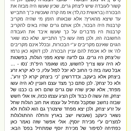
קשור לעובדה שיש ליצחק גרים
,
שכיון שעשו היה מבזה את
הבכורה
(
בראשית כה
,
לד
)
אז מה קרה שעכשיו כ
"
ך התבייש
עד שיצא מהארץ
?
אלא שבאותו הזמן מי שהיה מקריב
קרבנות היה הבכור
,
ולכן אותם גרים שהיו באים להקריב
קרבנות היו מדברים על כך שעשו איבד את העבודה
החשובה הזו
,
ולכן מזה עשו כ”ך התבייש
.
שלא כמו שאר
הגוים שאינם מקריבים ע
"
י הבכורות
,
ובכלל אינם מקריבים
לה
'
אז לא אכפת להם עניין הבכורה
.
לכן דווקא כאן נרמז
שלי
צחק היו גרים
.
גם לדעה שיצא מפני הגלות
,
בפשטות
לא היה עשו צריך לחשוש
,
כמו שאומר היפ
"
ת
: '
נסו
- …
אבל טעה בזה כי החוב לא יוכל לפול עליו
,
כי לא יקרא זרע
ביצחק אלא ביעקב
,
וכדדרשינן
"
כי ביצחק יקרא לך זרע
",
ולא כל יצחק
'.
לכן סתם כך מצד עצם העניין לא היה עשו
מפחד
,
אלא שכיון שהיו שם גרים שהם ראו בו כבנו של
יצחק
,
וזה עשה לו כבוד ולכן הציג עצמו ככזה
,
אז אולי חשש
שבזה נחשב שמקבל ומחיל על עצמו את חוב הגלות שחל
על זרע יצחק
,
ולכן יצא מפחד שיצטרך גם הוא לגלות ולא
נשאר כיעקב
(
שעכשיו ישב בארץ והחלה ההתגלגלות
למצרים ע”י מכירת יוסף
).
אולי אפשר שזה נאמר כאן
כפתיחה לסיפור של מכירת יוסף שמתחיל בפס
'
הבא
: