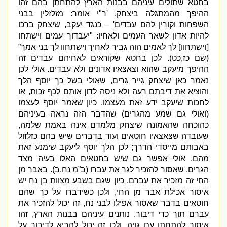
בחטא שתולים עיניהם בבנות הארץ להתחתן בהם זהו
ההיפך מהמתגלה ביצחק
. '
ר
"
י אומר
:
מזלזלין בבני
השפחות וקורין להם עבדים
' –
כנגד יעקב
,
שיצחק ברכו
להיות אדון לשאר העמים ולאחיו
: "
יעבדוך עמים וישתחו
[
וישתחוו
]
לך לאמים הוה גביר לאחיך וישתחוו לך בני אמך”
(
שם כז
,
כט
).
לכן בחטא שקוראים לאחיהם עבדים זה
ההיפך מיעקב שהוא וצאצאיו אדונים ולא עבדים
.
אולי לכן
נאמר כאן שיצחק גייר גרים
,
שאולי בשל כך יוסף הלך
והוציא את דיבתם רעה ולא ניסה לדון אותם לכף זכות
,
או
לחכות שיעקב ידע זאת מעצמו
,
כיון שאמר יוסף לעצמו
(
ואולי גם שמע מהגרים
)
שהדבר הזה נראה בעיניהם
כהוכחה שהאמונה שיצחק מלמדם אינה באמת שלמה
,
שעובדה שצאצאיו חוטאים ועוד בדברים שיש בהם כזלזול
באבותם מייסדי הדרך
;
לכן הלך יוסף ליעקב שימנע זאת
מהם
.
אולי אפשר גם שיש בחטאים האלו בעיה מצד
הגרים
,
שאסור להזכיר לגר את עברו
(
ב”מ נח
,
ב
).
באבר מן
החי זה מזכיר את עברם
,
כיון שגם בשבע מצוות בן נח יש
איסור אכילת אבר מן החי
,
ולכן כשידברו על כך שהם
חוטאים בדבר שאסור אפילו לבני נח
,
זה יכול להזכיר את
עברם תוך כדי דיבור
.
נותנים עיניהם בבנות הארץ
,
זהו
איסור להתחתן עם גויה
,
ולכן זה יכול להביא לדיבור על