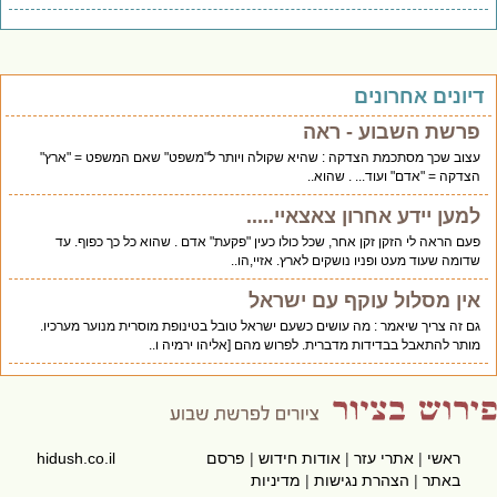
יונים אחרונים
פרשת השבוע - ראה
עצוב שכך מסתכמת הצדקה : שהיא שקולה ויותר ל"משפט" שאם המשפט = "ארץ"
הצדקה = "אדם" ועוד... . שהוא..
למען יידע אחרון צאצאיי.....
פעם הראה לי הזקן זקן אחר, שכל כולו כעין "פקעת" אדם . שהוא כל כך כפוף. עד
שדומה שעוד מעט ופניו נושקים לארץ. אזיי,הו..
אין מסלול עוקף עם ישראל
גם זה צריך שיאמר : מה עושים כשעם ישראל טובל בטינופת מוסרית מנוער מערכיו.
מותר להתאבל בבדידות מדברית. לפרוש מהם [אליהו ירמיה ו..
ראשי
|
אתרי עזר
|
אודות חידוש
|
פרסם
hidush.co.il
באתר
|
הצהרת נגישות
|
מדיניות