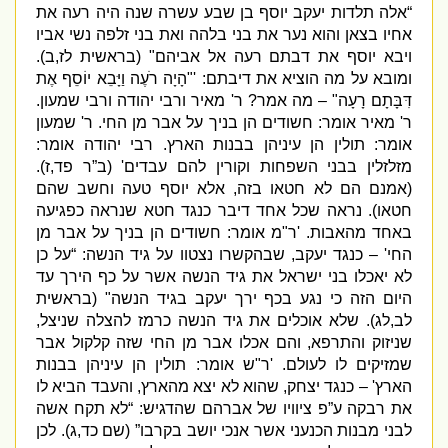
“
אלה תלדות יעקב יוסף בן שבע עשרה שנה היה רעה את
אחיו בצאן והוא נער את בני בלהה ואת בני זלפה נשי אביו
ויבא יוסף את דבתם רעה אל אביהם
" (
בראשית לז
,
ב
).
ומובא על מה הוציא את דיבתם
:
'
"
הָיָה רֹעֶה וַיָּבֵא יוֹסֵף אֶת
דִּבָּתָם רָעָה
" –
מה אמר
?
ר
'
מאיר ורבי יהודה ורבי שמעון
.
ר
'
מאיר אומר
:
חשודים הן בניך על אבר מן החי
.
ר
'
שמעון
אומר
:
תולין הן עיניהן בבנות הארץ
.
רבי יהודה אומר
:
מזלזלין בבני השפחות וקורין להם עבדים
' (
ב”ר פד
,
ז
).
(
אמנם הם לא חטאו בזה
,
אלא יוסף טעה וחשב שהם
חטאו
).
נראה שכל אחד דיבר כנגד חטא שנראה כפגיעה
באחד מהאבות
. '
ר
"
מ אומר
:
חשודים הן בניך על אבר מן
החי
' –
כנגד יעקב
,
שבהקשרו נצטוו על גיד הנשה
: “
על כן
לא יאכלו בני ישראל את גיד הנשה אשר על כף הירך עד
היום הזה כי נגע בכף ירך יעקב בגיד הנשה
" (
בראשית
לב
,
לג
).
שלא אוכלים את גיד הנשה כרמז להצלה שניצל
,
שניזוק והתרפא
,
והם אכלו אבר מן החי שזה קלקול אבר
שמזיקים לו לעולם
. '
ר
"
ש אומר
:
תולין הן עיניהן בבנות
הארץ
' –
כנגד יצחק
,
שהוא לא יצא מהארץ
,
והעבד הביא לו
את רבקה ע”פ ציוויו של אברהם שהדגיש
: “
לא תקח אשה
לבני מבנות הכנעני אשר אנכי יושב בקרבו”
(
שם כד
,
ג
).
לכן