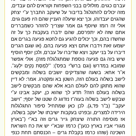
עברם כגוים
.
מזלזלים בבני השפחות וקוראים להם עבדים
,
מזה יכולים להתגלגל בדיבור על שיעקב התברך ע
"
י יצחק
שהגוים יעבדוהו
,
וכך יצא שיעלה העניין שהם היו פעם גוים
.
אולי זה רומז שיוסף גם אמר שצריך להזהר כשמבררים
אתם שזה לא יתפרסם
,
שהם ידברו בעקבות כך על זה
שחשדו בהם
,
וכך יכולים להגיע גם לחטא פגיעה בגרים אם
ישמעו זאת וידברו אתם ויצא פגיעה בהם
. (
או שגם הגרים
דיברו על בני יעקב ויצא שדיברו על עברם
,
ולכן יוסף הוסיף
שיש בזה גם פגיעה נוספת שמתגלגלת מזה
).
אולי אפשר
שמובא במדרש
(
וגם ברש”י בפס
'): '"
לְמַסַּת נְקִיִּם יִלְעָג
".
א
"
ר אחא
:
בשעה שהצדיקים יושבים בשלוה ומבקשים
לישב בשלוה בעולם הזה
,
השטן בא ומקטרג
.
אמר
:
לא דיין
שהוא מתוקן להם לעולם הבא אלא שהם מבקשים לישב
בשלוה בעולם הזה
?
תדע לך שהוא כן
,
יעקב אבינו ע
"
י
שבקש לישב בשלוה בעוה
"
ז נזדווג לו שטנו של יוסף
;
"
וישב
יעקב
"' (
ב”ר פד
,
ג
)
.
לכן כאן שמתחיל סיפור התגלגלות
הירידה למצרים
,
ובפרט בעקבות ישיבתו של יעקב בשלוה
,
אז מוסיפה התורה שיצחק גייר גרים וזה בא
"
י
("
בארץ
מגורי אביו בארץ כנען
")
כרמז שבא
"
י יש את כח השראת
השכינה
(
שזהו כרמז בקבלת גרים – הכנסתם תחת כנפי