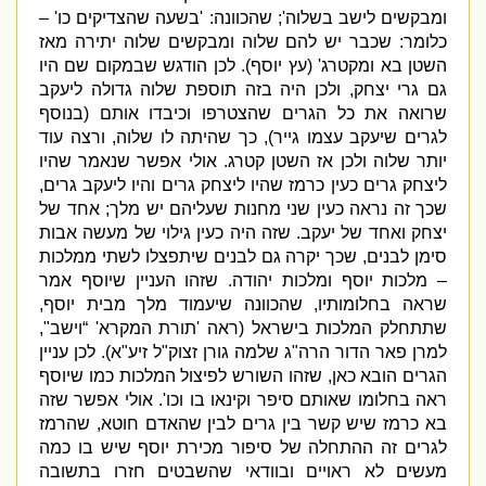
ומבקשים לישב בשלוה
';
שהכוונה
: '
בשעה שהצדיקים כו
' –
כלומר
:
שכבר יש להם שלוה ומבקשים שלוה יתירה מאז
השטן בא ומקטרג
' (
עץ יוסף
).
לכן הודגש שבמקום שם היו
גם גרי יצחק
,
ולכן היה בזה תוספת שלוה גדולה ליעקב
שרואה את כל הגרים שהצטרפו וכיבדו אותם
(
בנוסף
לגרים שיעקב עצמו גייר
),
כך שהיתה לו שלוה
,
ורצה עוד
יותר שלוה ולכן אז השטן קטרג
.
אולי אפשר שנאמר שהיו
ליצחק גרים כעין כרמז שהיו ליצחק גרים והיו ליעקב גרים
,
שכך זה נראה כעין שני מחנות שעליהם יש מלך
;
אחד של
יצחק ואחד של יעקב
.
שזה היה כעין גילוי של מעשה אבות
סימן לבנים
,
שכך יקרה גם לבנים שיתפצלו לשתי ממלכות
– מלכות יוסף ומלכות יהודה
.
שזהו העניין שיוסף אמר
שראה בחלומותיו
,
שהכוונה שיעמוד מלך מבית יוסף
,
שתתחלק המלכות בישראל
(
ראה
'
תורת המקרא
' “
וישב
",
למרן פאר הדור הרה
"
ג שלמה גורן זצוק
"
ל זיע
"
א
).
לכן עניין
הגרים הובא כאן
,
שזהו השורש לפיצול המלכות כמו שיוסף
ראה בחלומו שאותם סיפר וקינאו בו וכו
'.
אולי אפשר שזה
בא כרמז שיש קשר בין גרים לבין שהאדם חוטא
,
שהרמז
לגרים זה ההתחלה של סיפור מכירת יוסף שיש בו כמה
מעשים לא ראויים ובוודאי שהשבטים חזרו בתשובה