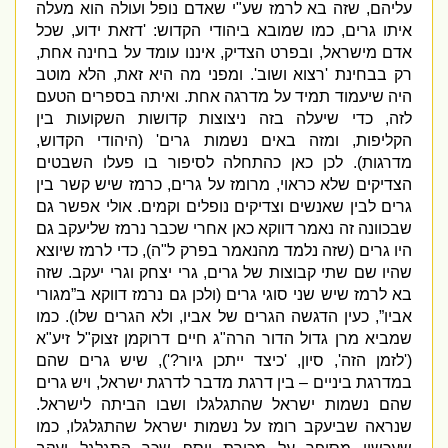
עליהם
,
שזה בא לרמז שע
"
י שאדם נופל ועולה הוא מעלה
איתו גרים
,
כמו שמובא ביהודי הקדוש
: '
דזאת ידוע
,
שכל
אדם מישראל
,
ובפרט הצדיק
,
איננו עומד על בחינה אחת
,
רק בבחינת
'
רצוא ושוב
'.
ומפני מה היא זאת
,
הלא מוטב
היה שיעמוד תמיד על מדרגה אחת
.
ואיתה בספרים הטעם
לזה
,
כדי שיעלה בזה ניצוצות קדושות השקועות בין
הקליפות
,
ומזה באים נשמות גרים
' (
היהודי הקדוש
,
מדרגות
).
לכן כאן כהתחלה לסיפור בו פעלו השבטים
הצדיקים שלא כראוי
,
מרומז על גרים
,
כרמז שיש קשר בין
גרים לבין שאנשים וצדיקים נופלים וקמים
.
אולי אפשר גם
שבכוונה זה נאמר דווקא כאן אחרי שכבר נרמז שליעקב גם
היו גרים
(
שזה נלמד מהנאמר בפרק ל
"
ה
),
כדי לרמז שיוצא
שהיו שם שתי קבוצות של גרים
,
גרי יצחק וגרי יעקב
.
שזה
בא לרמז שיש שני סוגי גרים
(
ולכן גם נרמז דווקא ב”מגורי
אביו”
,
כעין הדגשה הגרים של אביו
,
ולא הגרים שלו
).
כמו
שמביא מרן גדול הדור הרה
"
ג חיים דרוקמן זצוק
"
ל זיע
"
א
('
לזמן הזה
',
סיון
, '
כיצד ייתכן גיור
?'),
שיש גרים שהם
במדרגת ביניים – בין דרגת מדבר לדרגת ישראל
,
ויש גרים
שהם נשמות ישראל שהתגלגלו ושבו הביתה לישראל
.
שנראה שביעקב רומז על נשמות ישראל שהתגלגלו
,
כמו