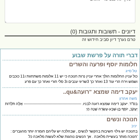
דיונים - תשובות ותגובות (0)
טרם נערך דיון סביב חידוש זה
ברי תורה על פרשת שבוע
לומות יוסף ופרעה והשרים
ל סייג
כול עניין החלומות הולך אחרי עניין נרות חנוכה כי יש 11 אלומות משתחוות ו11 כוכבים
ירח הרי עוד 13 ואחר כך 3שריגי ענבים ו3 סלי חורי ואחר כך עם פרע
עקב דימה שמצא "רועה&qu..
שה אהרון
"ד. יעקב דימה שמצא רועה לבניו. ---------------------------------------------- אֵלֶּה תֹּלְדוֹת
ֲקֹב, יוֹסֵף בֶּן-שְׁבַע-עֶשְׂרֵה שָׁנָה הָיָ
נוכה ונשים
יב
נוכה יש גילוי חשיבות בהקשר לנשים , שבהלכה יש עליהם חומרה יותר מהגברים :
נוכה מותר בעשיית מלאכה . אך הנשים נוהגות שלא לעשות מלאכה כל