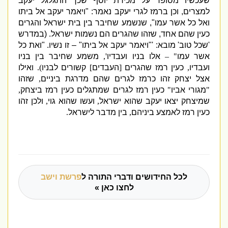
שעכשיו מסופר על מכירת יוסף שכך התגלגל יעקב
למצרים
,
וכן ברמז לגרי יעקב נאמר
: "
ויאמר יעקב אל ביתו
ואל כל אשר עמו
",
שנשמע שחיבר בין בית ישראל והגרים
כעין שהם אחד
,
שזהו שהגרים הם נשמות ישראל
. (
במדרש
'
שכל טוב
'
מובא
: '"
ויאמר יעקב אל ביתו
" –
זו נשיו
. "
ואת כל
אשר עמו
" –
אלו בניו ועבדיו
',
משמע שחיבר בין בניו
ועבדיו
,
כעין רמז שהגרים
[
העבדים
]
קשורים לבניו
).
ואילו
אצל יצחק זהו כרמז לגרים שהם מדרגת ביניים
,
שזהו
"
מגורי אביו
"
כעין רמז לגרים שמתגלים כעין רמז ביצחק
,
שמיצחק יצאו יעקב שהוא ישראל
,
ועשו שהוא גוי
,
ולכן זהו
כעין רמז לאמצע ביניהם
,
בין מדבר לישראל
.
לכל החידושים ודברי התורה ל
פרשת וישב
לחצו כאן »