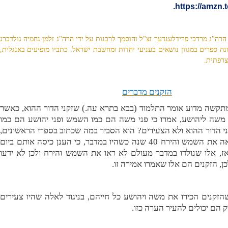
.
https://amzn.
רה"ג מרדכי פרידלענדער זצ"ל והוסמך לרבנות על ידי הרה"ג זלמן נחמיה גולדברג
נה ספרים במגוון נושאים בעניעי יהדות ומחשבת ישראל. כתביו מופיעים באנגלית,
צרפתית.
הזקנים מדברים
מתקשה מדוע אומר התלמוד (בבא בתרא עה.) שזקני הדור ההוא, כאשר
 משה ליהושע, אמרו כי פני משה הם כמו השמש ופני יהושע הם כמו
ני הדור ההוא ולא הצעירים? הוא הסביר במה שכתוב בספרי הראשונים,
שהעם היהודי לא ראה את השמש והירח 40 שנה כשהיו במדבר, כי הענן כיסה אותם ביום
ז, אלו שנולדו במדבר מעולם לא ראו את השמש והירח ולכן לא ידעו
כן, הזקנים הם אלו שאמרו אמירה זו.
זקנים הכירו את משה ויהושע כל חייהם, בניגוד לאלה שהיו צעירים
ק הם יכולים להעיר הערה כזו.