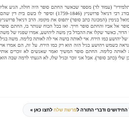
למידיו" (עמוד לד) מספר שכאשר החתם סופר היה חולה, הגיע אליו
רבה של העיר פרשבורג רבי דניאל פרושניץ (1759-1846) וסיפר לו בשם בית דין שהם
ואל בנימין (המכונה כתב סופר) יתפוס את מקומו. הרב דניאל פרושניץ
פר אל אביו והחתם סופר חייך. ואז בכל הכוח שנותר בו, החתם סופר
 הדור, כאשר שקלו את ההבדל בין משה ליהושע, אמרו שפניו של משה
 של יהושע כמו הירח. אוי לאותה בושה
אוי לה לאותה כלימה
. משה בגיל
ראה כשמש ויהושע בגיל הזה הוא רק כמו הירח. על זה, הם אמרו אוי
 לאותה כלימה.
החתם סופר המשיך ואמר שאנשים לא זוכרים אותי
ן שלי (כתב סופר). אבל אני זוכר ובגיל שלו, לא הגעתי לרמה שבה הוא
החידושים ודברי התורה ל
פרשת שלח
לחצו כאן »