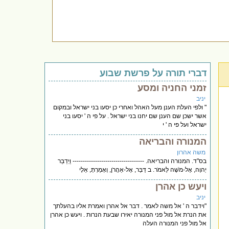
דברי תורה על פרשת שבוע
זמני החניה ומסע
יניב
" ולפי העלת הענן מעל האהל ואחרי כן יסעו בני ישראל ובמקום
אשר ישכן שם הענן שם יחנו בני ישראל . על פי ה ' יסעו בני
ישראל ועל פי ה ' י
המנורה והבריאה
משה אהרון
בס"ד. המנורה והבריאה. ----------------------------------- וַיְדַבֵּר
יְהוָה, אֶל-מֹשֶׁה לֵּאמֹר. ב דַּבֵּר, אֶל-אַהֲרֹן, וְאָמַרְתָּ, אֵלָי
ויעש כן אהרן
יניב
"וידבר ה ' אל משה לאמר . דבר אל אהרן ואמרת אליו בהעלתך
את הנרת אל מול פני המנורה יאירו שבעת הנרות . ויעש כן אהרן
אל מול פני המנורה העלה