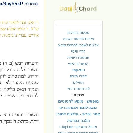
בכתובת
to/3eyh5xP
ר' אלט זכה ללמוד תחת ה
זצ"ל. ר' אלט הוציא שמו
סגולות ותפילות
אידיש, עברית, גרמנית ו
ציורים לפרשת השבוע
עלונים לשבת ולפרשת שבוע
הדף היומי
המשנה היומית
היערות דבש (ב, ד) 
הרמב"ם היומי
חשבו על ההבדל בין
טופ-top
הירח. למה כתוב לזק
דברי תורה
תהילים
ועמוד האש בלילה. א
לוח כיתתי חינמי
פרסום:
להבחין בין השניים. ל
מופאש - מופע להטוטים
הצגה לנוער ולמתגברים
אתר שורש - גולשים לתוכן
תשובה נוספת היא שה
הלכה בפרשה
יותר. כתוצאה מכך, ר
מחולל משחקים ClapLab