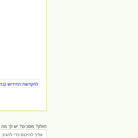
להקדשת החידוש (בחינ
חולק? מסכים? יש לך מה ל