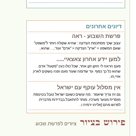
דיונים אחרונים
פרשת השבוע - ראה
עצוב שכך מסתכמת הצדקה : שהיא שקולה ויותר ל"משפט"
שאם המשפט = "ארץ" הצדקה = "אדם" ועוד... . שהוא..
למען יידע אחרון צאצאיי.....
פעם הראה לי הזקן זקן אחר, שכל כולו כעין "פקעת" אדם .
שהוא כל כך כפוף. עד שדומה שעוד מעט ופניו נושקים לארץ.
אזיי,הו..
אין מסלול עוקף עם ישראל
גם זה צריך שיאמר : מה עושים כשעם ישראל טובל בטינופת
מוסרית מנוער מערכיו. מותר להתאבל בבדידות מדברית.
לפרוש מהם [אליהו ירמיה ו..