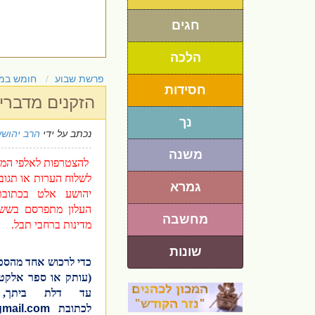
חגים
הלכה
פרשת שבוע
חומש במ
חסידות
הזקנים מדברי
נך
נכתב על ידי
הרב יהושע
משנה
להצטרפות לאלפי המנו
לשלוח הערות או תגוב
גמרא
יהושע אלט בכתו
העלון מתפרסם בשש 
מחשבה
מדינות ברחבי תבל.
שונות
כדי לרכוש אחד מהספ
(עותק או ספר אלקטר
עד דלת ביתך,
לכתובת
gmail.com