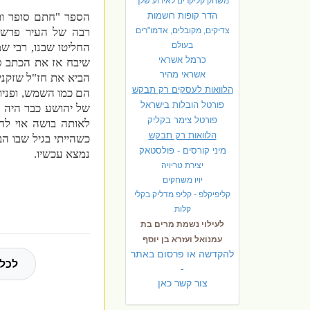
משחק קליקרים לאירוע שלך
הדר קופות רושמות
הספר "חתם סופר ות
צדיקים, מקובלים, אדמו"רים
בעולם
החליטו שבנו, רבי שמ
כרמל אשראי
שיבח אז את הכתב סו
אשראי מהיר
הביא את חז"ל שזקני
הלוואות לעסקים רק תבקש
הם כמו השמש, ופניו
פורטל הובלות בישראל
של יהושע כבר היה נ
פ
ורטל צימר בקליק
לאותה בושה
אוי לה
הלוואות רק תבקש
כשהייתי בגיל שבו הב
מיני קורסים - פולסטאק
נמצא עכשיו.
יצירת טריויה
יויו משחקים
קליפיקלפ - קליפ מדליק בקלי
קלות
לעילוי נשמת מרים בת
עמנואל ועזרא בן יוסף
להקדשה או פרסום באתר
לכל 
-
צור קשר כאן