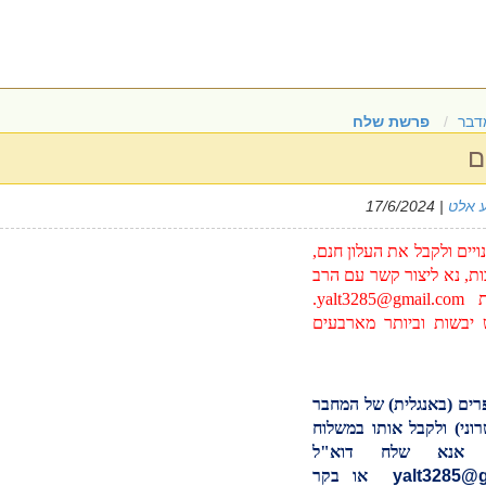
דבר
פרשת שלח
ם
 אלט
| 17/6/2024
יים ולקבל את העלון חנם,
ות, נא ליצור קשר עם הרב
בת
yalt3285@gmail.com
.
יבשות וביותר מארבעים
רים (באנגלית) של המחבר
וני) ולקבל אותו במשלוח
 אנא שלח דוא"ל
yalt3285@
או בקר