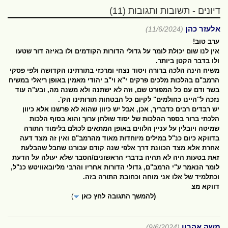
דיונים - תשובות ותגובות (11)
אלעזר כהן
(11/6/2024)
ערב טוב!
אין לנו שום יכולת לומר על גדולי הדורות הקודמים ולו באיזה דור שטעו
ולו בדבר הקטן ביותר.
משיח הינה הלכה ברורה ויסוד נצחי ומרכזי בתורתינו הקדושה ולפי פסקי
הרמב"ם בהלכות מלכים פרקים י"א וי"ב יהודי מאמין באופן ריאלי במשיח
בשר ודם עם כל המפורט שם, וזה לא ישתנה ולא משנה מה, ובע"ה עוד
נזכה ל"היינו כחולמים" לקיום כל הבטחות תורותינו הק'.
יש רבדים רבים כדבריך, אכן, אבל יש כיוון שהוא לא פרשנו אלא כיוון
הלכתי ברור בספר ההלכות של יסוד שולחן ערוך והוא בסוף הלכות
שמיטה ויובלין על עניין הלווים באופן המתאים לכולם בלימוד התורה
בדווקא כיום כנ"ל במילים מיוחדות מאוד מהרמב"ם ואין זה מצד דעה
אחרת אלא מצד הכוונת דרך אלפי שנה קודם עבורנו שחבל שהבלעת
זאת בטעות היה לא תהיה בדברי הראשונים/הסבר שלא יעולה על הדעת
לומר הנאמר ע"י הרמב"ם, גדולי הדורות אחריו והרבי מליובאוויטש כנ"ל,
וכתלמיד של אלו אני מוחה וכחובת התורה בזה.
דווקא מצ
(להמשך התגובה לחץ כאן
)
משה אהרון
(9/6/2024)