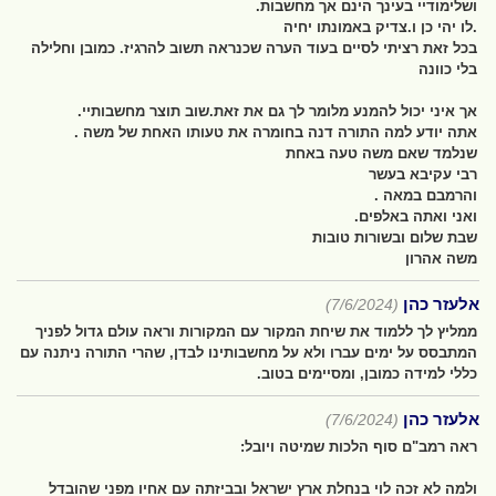
ושלימודיי בעינך הינם אך מחשבות.
.לו יהי כן ו.צדיק באמונתו יחיה
בכל זאת רציתי לסיים בעוד הערה שכנראה תשוב להרגיז. כמובן וחלילה
בלי כוונה
אך איני יכול להמנע מלומר לך גם את זאת.שוב תוצר מחשבותיי.
אתה יודע למה התורה דנה בחומרה את טעותו האחת של משה .
שנלמד שאם משה טעה באחת
רבי עקיבא בעשר
והרמבם במאה .
ואני ואתה באלפים.
שבת שלום ובשורות טובות
משה אהרון
אלעזר כהן
(7/6/2024)
ממליץ לך ללמוד את שיחת המקור עם המקורות וראה עולם גדול לפניך
המתבסס על ימים עברו ולא על מחשבותינו לבדן, שהרי התורה ניתנה עם
כללי למידה כמובן, ומסיימים בטוב.
אלעזר כהן
(7/6/2024)
ראה רמב"ם סוף הלכות שמיטה ויובל:
ולמה לא זכה לוי בנחלת ארץ ישראל ובביזתה עם אחיו מפני שהובדל