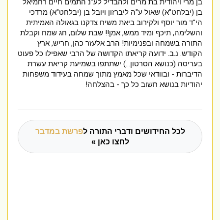
בן מרי ויהודית בת מרים ולהבדיל לע"נ התמים חיים רחמיאל
בן (יבלחט"א) שאול ע"ה ליברזון ויובל בן (יבלחט"א) מרדכי
הי"ד מור יוסף ולקירוב ביאת משיח צדקנו בגאולה האמיתית
והשלימה, תיכף ומיד ממש, אמן!!
שבת שלום, חג שמח וקבלת
התורה בשמחה ובפנימיות!
הרב אלעזר כהן,
חריש, ארץ
הקודש.
נ.ב. ידועה קריאתו הקדושה של הרבי שאפילו כל פעוט
בעריסה (כנושא הסרטון...) ישתתפו בשמיעת קריאת עשרת
הדיברות - ובוודאי שכל מאמץ מתוך שמחה בעידוד משפחות
יהודיות בנושא חשוב כל כך - בהצלחה!
לכל החידושים ודברי התורה ל
פרשת במדבר
לחצו כאן »