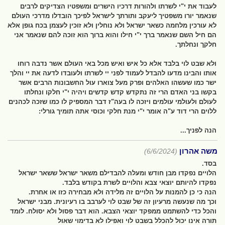
לעבוד את י"י לשרתו ולהורות דרכיו הישרים ומשפטיו הצדיקים לרבים
שנאמר יורו משפטיך ליעקב ותורתך לישראל לפיכך הובדלו מדרכי העולם
לא עורכין מלחמה כשאר ישראל ולא נוחלין ולא זוכין לעצמן בכח גופן אלא
הם חיל השם שנאמר ברך י"י חילו והוא ברוך הוא זוכה להם שנאמר אני
חלקך ונחלתך.
ולא שבט לוי בלבד אלא כל איש ואיש מכל באי העולם אשר נדבה רוחו
אותו והבינו מדעו להבדל לעמוד לפני יי לשרתו ולעובדו לדעה את יי והלך
ישר כמו שעשהו האלהים ופרק מעל צוארו עול החשבונות הרבים אשר
בקשו בני האדם הרי זה נתקדש קדש קדשים ויהיה י"י חלקו ונחלתו
לעולם ולעולמי עולמים ויזכה לו בעה"ז דבר המספיק לו כמו שזכה לכהנים
ללוים הרי דוד ע"ה אומר י"י מנת חלקי וכוסי אתה תומיך גורלי:
הנה לפניך...
משה אהרון
(6/6/2024)
בסד.
הלויים נפקדו מבן חודש ומעלה להבדילם משאר ישראל ששאר ישראל
נפקדו להיותם יוצאי צבא והלויים לשרת בקודש בלבד.
הנה כי כן להמנות על הלויים זה מלידה ולא מבחירה כזו או אחרת.
וכך מה שנעשה מרעיון זה של שבט לוי לערבב בו רעיונית. מבני ישראל
והכל כדי להשתמט ממפקד יוצאי הצבא. הוא דבר פסול ולא יסולח. לומד
תורה אינו יכול להכלל בשבט לוי ואפילו לא בדימוי שאול