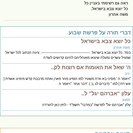
ראה גם רשימתי בעניין כל
כל יוצא צבא בישראל.
משה אהרון
ברי תורה על פרשת שבוע
ל יוצא צבא בישראל
שה אהרון
ד. כל יוצא צבא בישראל. -----------------------------------------. ציווה הכתוב לכל ישראל
גיל עשרים ומעלה שיצאו מאוהליהם להיום קדושים לשדה
' שאל את האומות אם רוצות לק..
יב
יאמר ה ' מסיני בא וזרח משעיר למו הופיע מהר פארן ואתה מרבבת קדש מימינו אשדת [
 דת ] למו " (דברים לג ,ב ). 'דבר אחר: "ויאמר ה
לון "אברהם יגל" ל..
avi
ון "אברהם יגל" לפרשת "במדבר" תשפ"ד - לחץ כאן להורדה