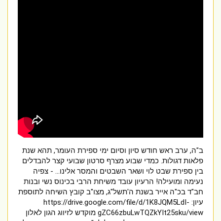
ב"ה, ערב ראש חודש סיון וסיום ימי ספירת העומר, תהא שנת
פלאות דגולות.
כמדי שבוע מצרף סרטון שבועי קצר להבדלים
בין ספירת שבט לוי ושאר השבטים והמסר אלינו... -
צפיה
נעימה ומועילה!
הרעיון עובד משיחת הרבי בכינוס נשי ובנות
חב"ד בכ"ה אייר בשנת ה'תשל"ג, מצו"ב קובץ השיחה לתוספת
עיון:
https://drive.google.com/file/d/1K8JQM5LdI-
gZC66zbuLwTQZkYIt25sku/view
מוקדש לזיווג הגון לאלון