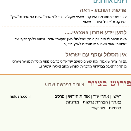
יונים אחרונים
פרשת השבוע - ראה
עצוב שכך מסתכמת הצדקה : שהיא שקולה ויותר ל"משפט" שאם המשפט = "ארץ"
הצדקה = "אדם" ועוד... . שהוא..
למען יידע אחרון צאצאיי.....
פעם הראה לי הזקן זקן אחר, שכל כולו כעין "פקעת" אדם . שהוא כל כך כפוף. עד
שדומה שעוד מעט ופניו נושקים לארץ. אזיי,הו..
אין מסלול עוקף עם ישראל
גם זה צריך שיאמר : מה עושים כשעם ישראל טובל בטינופת מוסרית מנוער מערכיו.
מותר להתאבל בבדידות מדברית. לפרוש מהם [אליהו ירמיה ו..
ראשי
|
אתרי עזר
|
אודות חידוש
|
פרסם
hidush.co.il
באתר
|
הצהרת נגישות
|
מדיניות
פרטיות
|
צור קשר