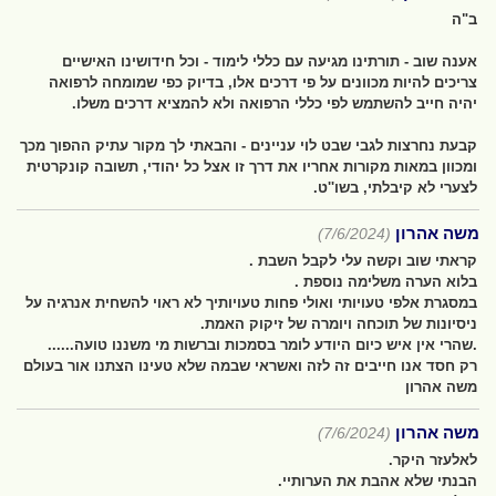
ב"ה
אענה שוב - תורתינו מגיעה עם כללי לימוד - וכל חידושינו האישיים
צריכים להיות מכוונים על פי דרכים אלו, בדיוק כפי שמומחה לרפואה
יהיה חייב להשתמש לפי כללי הרפואה ולא להמציא דרכים משלו.
קבעת נחרצות לגבי שבט לוי עניינים - והבאתי לך מקור עתיק ההפוך מכך
ומכוון במאות מקורות אחריו את דרך זו אצל כל יהודי, תשובה קונקרטית
לצערי לא קיבלתי, בשו''ט.
משה אהרון
(7/6/2024)
קראתי שוב וקשה עלי לקבל השבת .
בלוא הערה משלימה נוספת .
במסגרת אלפי טעויותי ואולי פחות טעויותיך לא ראוי להשחית אנרגיה על
ניסיונות של תוכחה ויומרה של זיקוק האמת.
.שהרי אין איש כיום היודע לומר בסמכות וברשות מי משננו טועה......
רק חסד אנו חייבים זה לזה ואשראי שבמה שלא טעינו הצתנו אור בעולם
משה אהרון
משה אהרון
(7/6/2024)
לאלעזר היקר.
הבנתי שלא אהבת את הערותיי.