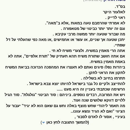
בס"ד.
לאלעזר היקר
ראוי לדייק .
לא אמרתי שהרמבם טעה במאות ,אלא ב"מאה".
וגם זה יותר יותר כביטוי של מטאפורה .
מה שברור שטעה יותר ממשה מרבי עקיבא .
יתכן שטעה אך שניים, או עשר או אחמישים ,או מאה כפי שהעלתי על דל
שפתיי.
אתה הרי מאמין במשיח. ולצערי משיח לא חי .
אם אתה חושב שתורת משיח תהא תעתיק של "תורת אלפיים", אתה לא
באמת מאמין במשיח.
ביהדות נפלו סיגים ואתם לא תעצרו את המהפכה הכרוכה בביאת המשיח
לתקון את הראוי לתקן .
תתרמו בחיוב לא בשלילה .
להתייצב ולקיים כל גבר בישראל להיותו יוצא צבא בישראל .
הרשימה שכתבתי בעניין זה היא מעט .....
ויש את המרובה, רבדים נוספים. ביניהם : סוד הביטוי "גולגלת". סוד הגיל
ללויים דווקא שלושים שנה ועוד.
מה תאמר ליהודי שחש מוצף באלה וחש גם שאם הוא לא יגיד" יעבור על
הציווי "ואם לא הגיד ונשא עוונו..
בעיניי , אסור לו לאדם לסבור ,
(להמשך התגובה לחץ כאן
)