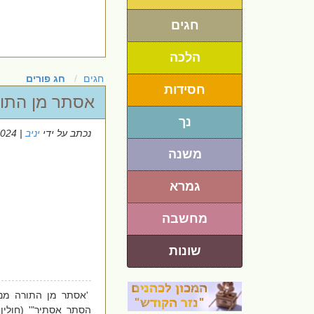
חגים
הלכה
חגים
חג פורים
חסידות
אסתר מן התורה
נך
נכתב על ידי
יניב
| 10/3/2024
משנה
גמרא
מחשבה
שונות
'אסתר מן התורה מנין
הסתר אסתיר"' (חולין