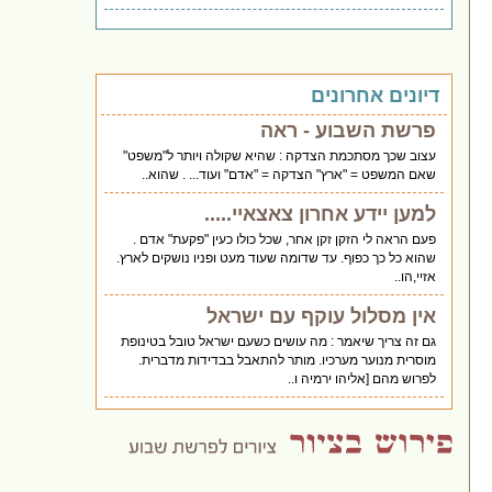
דיונים אחרונים
פרשת השבוע - ראה
עצוב שכך מסתכמת הצדקה : שהיא שקולה ויותר ל"משפט"
שאם המשפט = "ארץ" הצדקה = "אדם" ועוד... . שהוא..
למען יידע אחרון צאצאיי.....
פעם הראה לי הזקן זקן אחר, שכל כולו כעין "פקעת" אדם .
שהוא כל כך כפוף. עד שדומה שעוד מעט ופניו נושקים לארץ.
אזיי,הו..
אין מסלול עוקף עם ישראל
גם זה צריך שיאמר : מה עושים כשעם ישראל טובל בטינופת
מוסרית מנוער מערכיו. מותר להתאבל בבדידות מדברית.
לפרוש מהם [אליהו ירמיה ו..