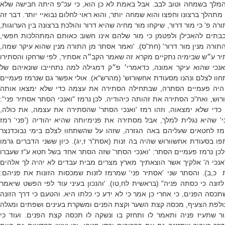
מלך בשמחה וטוב לבב. אבל באמת לא כן הוא, כי עכ"פ היתה חבישה שלא
תהלך ברצונו וחפצו והוא שמחה יותר, והוא ראוי לחלום נבואיי יותר. דבר זה
תורה פ' כי מור דרור, שיקחו מור מחיה שהיא דרור והולכת ברצונה בין הערוגות,
בתים להאכילן ולפטמן כי מור שלהם אינו חשוב כאותם המתהלכות חפשי,
 התורה מנין מור דרור' (חת"ס). 'ואמר אסתר מן התורה מנין שהוא עיקר שמה,
יר ע״ש שבימיה נתקיים מקרא זה שאמר הקב״ה אסתיר, לפי שרחקו והסתירו
נכי שהוא עיקר אמונה, כדאמרי׳ פ״ק דמגילה למה נתחייבו שונאיהם של
וו לצלם ונהנו מסעודת אחשורוש' (מהרש"א). אולי אפשר גם שנרמז פעמיים
יה פעמיים הסתרה, שבתחילה הסתירה את עצמה כדי שלא ימצאו אותה
וש, ואח"כ הסתירה את זהותה כיהודיה. לכן נרמז "ואנכי הסתר אסתיר פני":
די שלא ימצאוה, וזהו רמז 'ואנכי הסתר' שהסתירה את עצמה, את כולה,
י' שהיא נגלית למלך, אבל מסתירה את פנימיותה שהיא יהודיה ('פני' רמז
רומז לחטאים שעליהם באה הגזרה, שזהו על שהשתחוו לצלם בימי נבוכדנצר
ו בסעודת אחשוורוש שהיה בה זנות (אסת"ר ז,יג). כיון ששני הדברים גרמו
לכן נרמז פעמיים הסתר: 'ואנכי הסתר' שזה הסתר אחד בשל חטא ע"ז שעברו
"אנכי ה' אלקיך אשר הוצאתיך מארץ מצרים מבית עבדים לא יהיה לך אלהים
 כ,ב). והסתר שני 'אסתיר פני' שמרמז לזנות שמכסות הזונות את פניהם:
לזונה כי כסתה פניה" (בראשית לח,טו). 'והנכון בעיני עוד לפי הפשט שיאמר
כסה הפנים, כי אחרי כן אמר כי לא ידע כי כלתו היא. והטעם כי דרך הזונה
לפת הצעיף, מכסה קצת השער וקצת הפנים ומשקרת בעינים ושפתים ומגלה
בור שתעיז פניה ותאמר לו ותחזק בו ונשקה לו תכסה קצת הפנים. ועוד כי