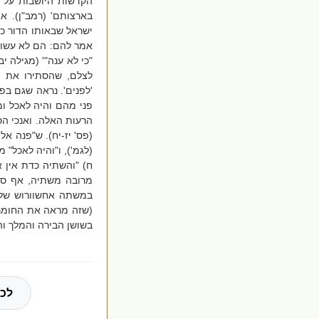
הקדשות היושבות על ד
בארצותם' (רמב"ן). או
ישראל שבאותו הדור כל
אמר להם: הם לא עשו א
"כי לא ענה"' (מגילה י
לצלם, שהסתירו את ה
'לפנים'. נראה שגם בפ
פני מהם והיה לאכל ומ
הרעות האלה. ואנכי ה
(פס' יז-יח). ש"פנה א
(לגמ'), ו"והיה לאכל" 
ח) "והשתיה כדת אין 
מרובה משתיה, אף סעו
במשתה אחשוורוש שלכן
(שזה מראה את החומרה
בשושן הבירה והמלך והמ
לכל