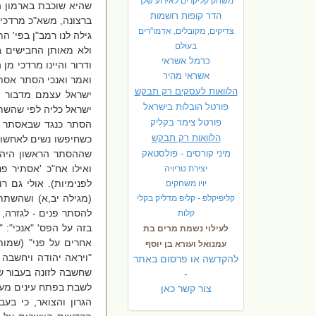
משחק קליקרים לאירוע שלך
שהיא שוכבת בארמון ה
הדר קופות רושמות
ברצונה, משא"כ מרדכי מ
צדיקים, מקובלים, אדמו"רים
גילה לנו רמב"ן בפי' ה
בעולם
ולא מאותן החבישים ב
כרמל אשראי
ודרור והיינו מרדכי מן
אשראי מהיר
ואמר ואנכי הסתר אסת
הלוואות לעסקים רק תבקש
ישראל עצמם מדבור א
פורטל הובלות בישראל
ישראל כליה לפי שהשתח
פ
ורטל צימר בקליק
הסתר כנגד שבאסתר ה
הלוואות רק תבקש
כשחיפשו נשים לאחשוור
מיני קורסים - פולסטאק
שההסתר הראשון היה כ
ואילו אח"כ 'אסתיר פנ
יצירת טריויה
לפנימיות). אולי גם 
יויו משחקים
(מגילה יב,א) ושהשתתפ
קליפיקלפ - קליפ מדליק בקלי
להסתר פנים - לגזרה, 
קלות
בזה על הפס' "אנכי": 
לעילוי נשמת מרים בת
אחרים על פני" (שמות
עמנואל ועזרא בן יוסף
"ויראה יהודה ויחשבה 
להקדשה או פרסום באתר
שחשבה לזונה בעבור שת
-
לשבת בפתח עינים מעו
צור קשר כאן
הגרון והצואר, כי בע