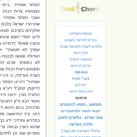
הסתר אסתיר, בימי 
ומצאוהו צרות רבות ור
ואנכי הסתר אסתיר פ
שהרהרו ישראל בלבם כי
אלקיהם בקרבם מצאום
סגולות ותפילות
לרוב חסדי השם שיעזרם
ציורים לפרשת השבוע
וכענין שאמר (ירמיהו 
עלונים לשבת ולפרשת שבוע
אמרך לא חטאתי". ול
הדף היומי
הגדולה שעשו לבטוח ב
המשנה היומית
לא כמסתר פנים הרא
הרמב"ם היומי
ומצאום רעות רבות וצרו
טופ-top
הצרה הגדולה, כי היו י
דברי תורה
אסתיר" דהיינו הסתר ב
תהילים
דרוקמן זצוק"ל זיע"א ב
לוח כיתתי חינמי
התורה מנין. יראה הי
פרסום:
ואמר רבא פ"ק דחגיגה 
מופאש - מופע להטוטים
מדכתיב ביום ההוא די
הצגה לנוער ולמתגברים
רמז, ע"כ התיאשה מלבו
אתר שורש - גולשים לתוכן
במדרש ומרדכי ידע כבר,
הלכה בפרשה
שהוא כענין נבואה צר
מחולל משחקים ClapLab
ומסיים שם וכן לחלום