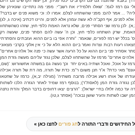
רך בעבור שתזננה גם עם הקרובים יכסו פניהן, וכן יעשו הקדשים גם היום
לי גם רמז לגמ': 'שאלו תלמידיו את רשב"י: מפני מה נתחייבו שונאיהן של
יה? ... אמר להם: מפני שהשתחוו לצלם. אמרו לו: וכי משוא פנים יש בדבר?
לא לפנים, אף הקב"ה לא עשה עמהן אלא לפנים, והיינו דכתיב (איכה ג, לג)
ב,א). לכן נרמז שני הסתרי פנים, שלא נראה האמת כלפי חוץ, שזהו כשהשתחוו
אמת, שרק השתחוו כלפי חוץ, וכן ה' עשה להם הסתר פנים, שעשה רק
ס' בכלל יש רמז לפורים, שנאמר: "וחרה אפי בו ביום ההוא ועזבתים והסתרתי
צאהו רעות רבות וצרות ואמר ביום ההוא הלא על כי אין אלקי בקרבי מצאוני
סתר אסתיר פני ביום ההוא על כל הרעה אשר עשה כי פנה אל אלהים אחרים"
ל אלהים אחרים" מרמז על שהשתחוו לצלם, שלכן נגזר עליהם מעשה גזרת המן
מרמז על אוכל, ואוכל ושתיה באים יחד וכך נעשה גם במשתה אחשוורוש: '(שם,
אונס" מאי כדת? א"ר חנן משום ר"מ: כדת של תורה, מה דת של תורה אכילה
דתו של אותו רשע אכילה מרובה משתיה' (מגילה יב,א), כרמז על שחטאו
 נגזרה גזרת המן (לאסת"ר); בנוסף רמז שמיד לאחר הגזרה הלכו לשתות
 עד כמה זלזלו בחיי ישראל): "הרצים יצאו דחופים בדבר המלך והדת נתנה
ן ישבו לשתות והעיר שושן נבוכה" (אסתר ג,טו).
 החידושים ודברי התורה ל
חג פורים
לחצו כאן »