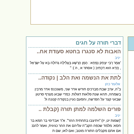
דברי תורה על חגים
האבות לא סנגרו בחטא סעודת אח..
יניב
'אָמַר רַבִּי יִצְחָק נַפְחָא : הָמָן הָרָשָׁע בַּעֲלִילָה גְדוֹלָה בָּא עַל יִשְׂרָאֵל
, הֲדָא הוּא דִכְתִיב ( אסתר א , ה ): "
לתת את הנשמה ואת הלב | נקודה..
אלעזר כהן
ב"ה, ערב שבת מברכים חודש אדר שני, משנכנס אדר מרבין
בשמחה, תהא שנת פלאות דגולות. כמדי שבוע מצרף סרטון
שבועי קצר על הפרשה, והפעם נעיין בנקודה קטנה ול
פורים השלמה למתן תורה (קבלת ..
יניב
'(שמות יט, יז) "ויתיצבו בתחתית ההר". א"ר אבדימי בר חמא בר
חסא: מלמד שכפה הקב"ה עליהם את ההר כגיגית, ואמר להם:
אם אתם מקבלים התורה מוטב; ואם לאו, שם ת