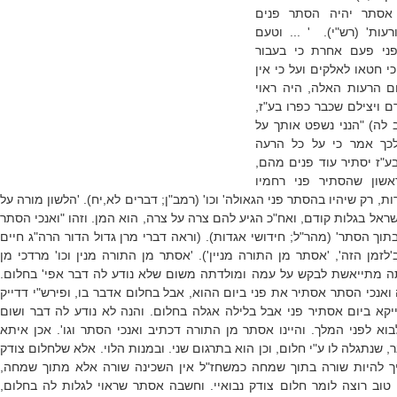
אסתר יהיה הסתר פנים
עות' (רש"י). ' ... וטעם
ני פעם אחרת כי בעבור
 חטאו לאלקים ועל כי אין
 הרעות האלה, היה ראוי
 ויצילם שכבר כפרו בע"ז,
ב לה) "הנני נשפט אותך על
כך אמר כי על כל הרעה
ע"ז יסתיר עוד פנים מהם,
שון שהסתיר פני רחמיו
ת, רק שיהיו בהסתר פני הגאולה' וכו' (רמב"ן; דברים לא,יח). 'הלשון מורה על
שראל בגלות קודם, ואח"כ הגיע להם צרה על צרה, הוא המן. וזהו "ואנכי הסתר
תוך הסתר' (מהר"ל; חידושי אגדות). (וראה דברי מרן גדול הדור הרה"ג חיים
'לזמן הזה', 'אסתר מן התורה מניין'). 'אסתר מן התורה מנין וכו' מרדכי מן
תה מתייאשת לבקש על עמה ומולדתה משום שלא נודע לה דבר אפי' בחלום.
ואנכי הסתר אסתיר את פני ביום ההוא, אבל בחלום אדבר בו, ופירש"י דדייק
יקא ביום אסתיר פני אבל בלילה אגלה בחלום. והנה לא נודע לה דבר ושום
א לפני המלך. והיינו אסתר מן התורה דכתיב ואנכי הסתר וגו'. אכן איתא
 שנתגלה לו ע"י חלום, וכן הוא בתרגום שני. ובמנות הלוי. אלא שלחלום צודק
יך להיות שורה בתוך שמחה כמשחז"ל אין השכינה שורה אלא מתוך שמחה,
 טוב רוצה לומר חלום צודק נבואיי. וחשבה אסתר שראוי לגלות לה בחלום,