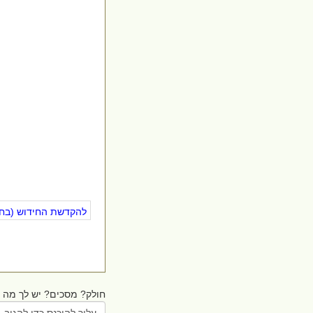
להקדשת החידוש (בחינ
חולק? מסכים? יש לך מה ל