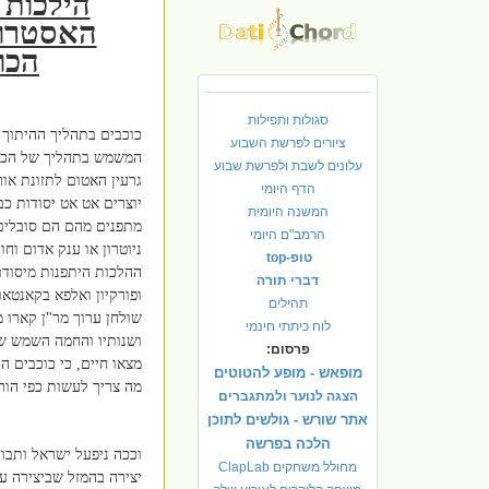
הילכות 
האסטרוכ
הכו
סגולות ותפילות
כוכבים בתהליך ההיתוך 
ציורים לפרשת השבוע
המשמש בתהליך של הכוח
עלונים לשבת ולפרשת שבוע
גרעין האטום לתזונת אור
הדף היומי
יוצרים אט אט יסודות כב
המשנה היומית
מתפנים מהם הם סובלים 
הרמב"ם היומי
טופ-top
ההלכות היתפנות מיסודו
דברי תורה
ופורקיון ואלפא בקאנטאו
תהילים
שולחן ערוך מר"ן קארו מ
לוח כיתתי חינמי
ושנותיו והחמה השמש של
פרסום:
מצאו חיים, כי כוכבים ה
מופאש - מופע להטוטים
מה צריך לעשות כפי הור
הצגה לנוער ולמתגברים
אתר שורש - גולשים לתוכן
הלכה בפרשה
וככה ניפעל ישראל ותבו
מחולל משחקים ClapLab
יצירה בהמזל שביצירה ע