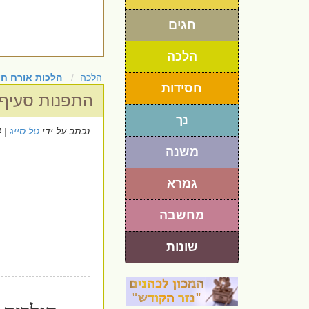
חגים
הלכה
הלכה
הלכות אורח חי
חסידות
התפנות סעיף ג
נך
נכתב על ידי
טל סייג
| 6/1/2024
משנה
גמרא
מחשבה
שונות