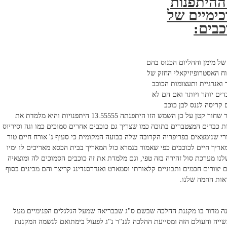
ההיתפנות
ימיים של
כבים:
של מימן וההליום הכנוס בהם
 האסטרופיזיקאלי החזק של
 ואנרגיית ותעצומות הכוכב
דים יותר ויותר ואם הם לא
קריסה לננס לבן כוכב
ניוטרון או ענק אדום וחור שחור קטן על כן השמש הזו היתפנתה 13.55555 היתפנויות והיא מלמדת את
ת כבדים המצטברים בתוכה כמו שצריך גם כוכבים אחרים סמוכים כמו וגה וסיריוס
רי שנימצאים בפריפריה הקרובה שלה בבועה המקומית כי סעיף ג' אורח חיים טור
אריך חיים לכוכבים כפי שאמור בגמרא כול המאריך בבית הכסא מאריכים לו ימיו
נו מערכת סול זהירה בזה טפי, וגם מלמדת את זה כוכבים הסמוכים לה ומוצאיה
ם יצורים חכמים ותבוניים קלאורתי וסמארט ואנדרסנדינג קריצר והם מבינים בסוף
אות החמה שלנו.
נה מדור בו מקננת ההלכה שבשם ס"ג שבבריאה שמעל הגלגלים הפנימיים מעל
שייה והעולם הזה ומסייעת ההלכה לגנ"ר נ"ג לפעול בימתואם לנשמה המקננת