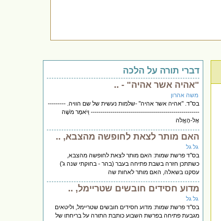
דברי תורה על הלכה
"אהיה אשר אהיה" - ..
משה אהרון
בס"ד. "אהיה אשר אהיה" -שלמות נעשית של שם הוויה. ---------
------------------------------------------------------- וַיֹּאמֶר מֹשֶׁה
אֶל-הָאֱלֹה
האם מותר לצאת לחופשה מהצבא, ..
גל גל
בס''ד פרשת שמות: האם מותר לצאת לחופשה מהצבא,
כשתתכן חזרה בשבת פתיחה בעבר (בהר - בחוקתי שנה ג')
עסקנו בשאלה, האם מותר לאחות שה
מדוע חסידים חובשים שטריימל, ..
גל גל
בס''ד פרשת שמות: מדוע חסידים חובשים שטריימל, וליטאים
מגבעת פתיחה בפרשת השבוע כותבת התורה על בריחתו של