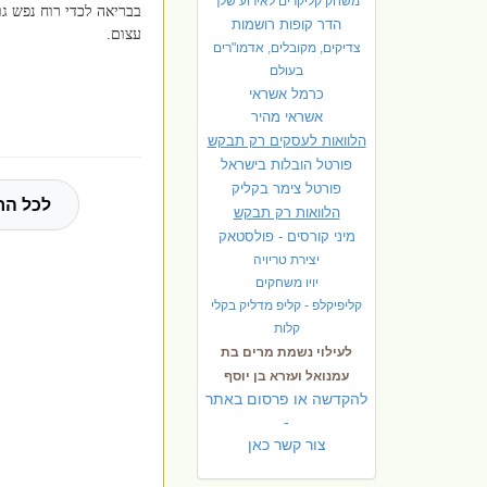
משחק קליקרים לאירוע שלך
בבריאה לכדי רוח נפש גו
הדר קופות רושמות
עצום.
צדיקים, מקובלים, אדמו"רים
בעולם
כרמל אשראי
אשראי מהיר
הלוואות לעסקים רק תבקש
פורטל הובלות בישראל
פ
ורטל צימר בקליק
לכל הח
הלוואות רק תבקש
מיני קורסים - פולסטאק
יצירת טריויה
יויו משחקים
קליפיקלפ - קליפ מדליק בקלי
קלות
לעילוי נשמת מרים בת
עמנואל ועזרא בן יוסף
להקדשה או פרסום באתר
-
צור קשר כאן