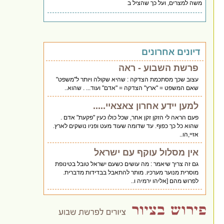
משה למצרים, ועל כך שהציל ב
דיונים אחרונים
פרשת השבוע - ראה
עצוב שכך מסתכמת הצדקה : שהיא שקולה ויותר ל"משפט"
שאם המשפט = "ארץ" הצדקה = "אדם" ועוד... . שהוא..
למען יידע אחרון צאצאיי.....
פעם הראה לי הזקן זקן אחר, שכל כולו כעין "פקעת" אדם .
שהוא כל כך כפוף. עד שדומה שעוד מעט ופניו נושקים לארץ.
אזיי,הו..
אין מסלול עוקף עם ישראל
גם זה צריך שיאמר : מה עושים כשעם ישראל טובל בטינופת
מוסרית מנוער מערכיו. מותר להתאבל בבדידות מדברית.
לפרוש מהם [אליהו ירמיה ו..