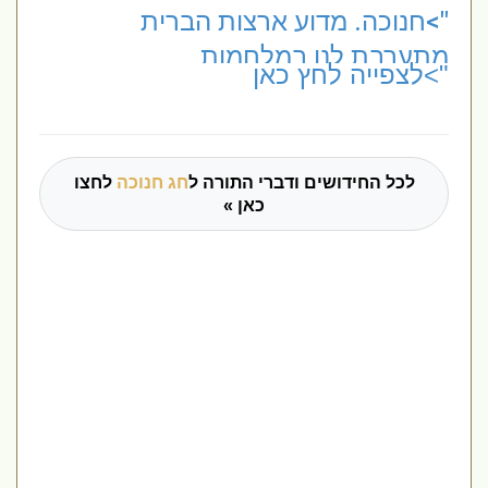
">חנוכה. מדוע ארצות הברית
מתערבת לנו במלחמות
">לצפייה לחץ כאן
לכל החידושים ודברי התורה ל
חג חנוכה
לחצו
כאן »