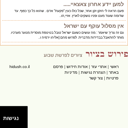
למען יידע אחרון צאצאיי.....
פעם הראה לי הזקן זקן אחר, שכל כולו כעין "פקעת" אדם . שהוא כל כך כפוף. עד
שדומה שעוד מעט ופניו נושקים לארץ. אזיי,הו..
אין מסלול עוקף עם ישראל
גם זה צריך שיאמר : מה עושים כשעם ישראל טובל בטינופת מוסרית מנוער מערכיו.
מותר להתאבל בבדידות מדברית. לפרוש מהם [אליהו ירמיה ו..
ראשי
|
אתרי עזר
|
אודות חידוש
|
פרסם
hidush.co.il
באתר
|
הצהרת נגישות
|
מדיניות
פרטיות
|
צור קשר
נגישות