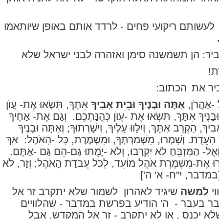
לעשותם ריקועי פחים - לרדד אותם באופן שיותאמו
ר: הן תשמשנה סימן ואזהרה לבני ישראל שלא
ת!
יר את
הכתוב:
ל -אַהֲרֹן,
אַתָּה וּבָנֶיךָ וּבֵית אָבִיךָ
אִתָּךְ, תִּשְׂאוּ אֶת- עֲוֺן
ָנֶיךָ אִתָּךְ, תִּשְׂאוּ אֶת -עֲוֺן כְּהֻנַּתְכֶם.
וְגַם אֶת- אַחֶיךָ
יךָ, הַקְרֵב אִתָּךְ, וְיִלָּווּ עָלֶיךָ, וִישָׁרְתוּךָ; וְאַתָּה וּבָנֶיךָ
ל הָעֵדֻת. וְשָׁמְרוּ, מִשְׁמַרְתְּךָ, וּמִשְׁמֶרֶת, כָּל -הָאֹהֶל:
אַךְ
ְאֶל- הַמִּזְבֵּחַ לֹא יִקְרָבוּ, וְלֹא -יָמֻתוּ גַם-הֵם גַּם -אַתֶּם.
שָׁמְרוּ אֶת-מִשְׁמֶרֶת אֹהֶל מוֹעֵד, לְכֹל עֲבֹדַת הָאֹהֶל; וְזָר, לֹא
במדבר, י"ח- א' ה']
וי
למשה
שיגיד לאהרון
לשמור שלא יתקרב זר אל
בר בעבר -
ה' הודיע בפרשת במדבר - שהלוויים
לא יכנס , או לא יתקרב - זר אל המקדש. אבל