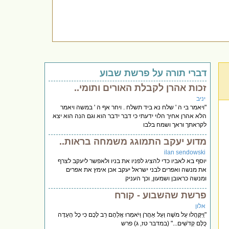
דברי תורה על פרשת שבוע
זכות אהרן לקבלת האורים ותומי..
יניב
"ויאמר בי ה ' שלח נא ביד תשלח . ויחר אף ה ' במשה ויאמר
הלא אהרן אחיך הלוי ידעתי כי דבר ידבר הוא וגם הנה הוא יצא
לקראתך וראך ושמח בלבו
מדוע יעקב התמוגג משמחה בראות..
ilan sendowski
יוסף בא לאביו כדי להציג לפניו את בניו ולאפשר ליעקב לצרף
את מנשה ואפרים לבני ישראל יעקב אכן אימץ את אפרים
ומנשה כראובן ושמעון, וכך העניק
פרשת שהשבוע - קורח
אלון
"וַיִּקָּהֲלוּ עַל מֹשֶׁה וְעַל אַהֲרֹן וַיֹּאמְרוּ אֲלֵהֶם רַב לָכֶם כִּי כָל הָעֵדָה
כֻּלָּם קְדֹשִׁים..." (במדבר טז, ג) פרש