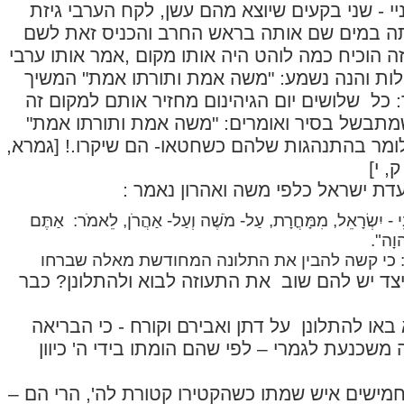
יי - שני בקעים שיוצא מהם עשן, לקח הערבי גיזת
ה במים שם אותה בראש החרב והכניס זאת לשם
ה הוכיח כמה לוהט היה אותו מקום ,אמר אותו ערבי
לות והנה נשמע: "משה אמת ותורתו אמת" המשיך
: כל שלושים יום הגיהינום מחזיר אותם למקום זה
תבשל בסיר ואומרים: "משה אמת ותורתו אמת"
לומר בהתנהגות שלהם כשחטאו- הם שיקרו.! [גמרא,
, י]
דת ישראל כלפי משה ואהרון נאמר :
ְנֵי - יִשְׂרָאֵל, מִמָּחֳרָת, עַל- מֹשֶׁה וְעַל- אַהֲרֹן, לֵאמֹר:
אַתֶּם
וָה".
 כי קשה להבין את התלונה המחודשת מאלה שברחו
יצד יש להם שוב
את התעוזה לבוא ולהתלונן? כבר
באו להתלונן
על דתן ואבירם וקורח - כי הבריאה
 משכנעת לגמרי – לפי שהם הומתו בידי ה' כיוון
מישים איש שמתו כשהקטירו קטורת לה', הרי הם –