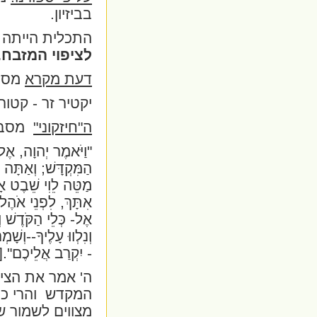
בביזיון.
התכלית הייתה
לציפוי המזבח.
דעת מקרא
מסבי
יקטיר זר - קטור
ה"חיזקוני"
מסב
"וַיֹּאמֶר יְהוָה, אֶ
הַמִּקְדָּשׁ; וְאַתָּה וּב
מַטֵּה לֵוִי שֵׁבֶט אָבִ
אִתָּךְ, לִפְנֵי אֹהֶ
אֶל- כְּלֵי הַקֹּדֶשׁ ו
וְנִלְווּ עָלֶיךָ--וְ
- יִקְרַב אֲלֵיכֶם".
[
ה' אמר את הציו
המקדש
והרי כ
מצווים לשמור ש