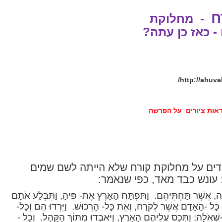
ח
-
מחלוקת
- כאז כן עתה?
http://ahuva
לראות ציורים על הפרשה
מדים על מחלוקת קורח שלא הייתה לשם שמים
 עונש כבד מאד, כפי שנאמר:
מָה, אֲשֶׁר תַּחְתֵּיהֶם.
וַתִּפְתַּח הָאָרֶץ אֶת- פִּיהָ, וַתִּבְלַע אֹתָם
 כָּל -הָאָדָם אֲשֶׁר לְקֹרַח, וְאֵת כָּל- הָרְכוּשׁ.
וַיֵּרְדוּ הֵם וְכָל-
שְׁאֹלָה; וַתְּכַס עֲלֵיהֶם הָאָרֶץ, וַיֹּאבְדוּ מִתּוֹךְ הַקָּהָל.
וְכָל -