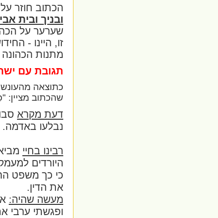
הכתוב חוזר על 
ובניך ובית אבי
שערער על הכהו
זו, היינו - החי
מתנות הכהונה 
תגובת עם ישרא
כתוצאה מהעונש ה
שהכתוב מציין: "כָל-יִ
דעת מקרא
סבור
נבלעו באדמה.
רבינו בחיי
מביא 
היורדים למעמק
כי כך משפט הרש
את הדין.
מעשה שהיה:
אמ
ופגשתי ערבי אח