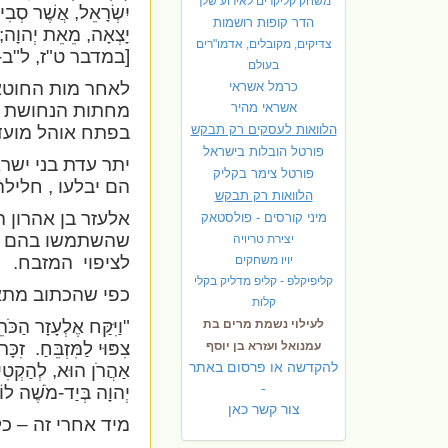
משחק קליקרים לאירוע שלך
יִשְׂרָאֵל, אֲשֶׁר סְבִי
הדר קופות רושמות
יָצְאָה, מֵאֵת יְהוָה;
צדיקים, מקובלים, אדמו"רים
[במדבר ט"ז, ל"ב-
בעולם
לאחר מות החוטא
כרמל אשראי
אשראי מהיר
מחתות הנחושת 
הלוואות לעסקים רק תבקש
בפתח אוהל מועד 
פורטל הובלות בישראל
יתר עדת בני ישר
פ
ורטל צימר בקליק
הם יבלעו , חליל
הלוואות רק תבקש
אלעזר בן אהרון 
מיני קורסים - פולסטאק
שהשתמשו בהם
יצירת טריויה
לציפוי
המזבח.
יויו משחקים
קליפיקלפ - קליפ מדליק בקלי
כפי שהכתוב מתא
קלות
"וַיִּקַּח אֶלְעָזָר הַכּ
לעילוי נשמת מרים בת
צִפּוּי לַמִּזְבֵּחַ.
זִכָּר
עמנואל ועזרא בן יוסף
להקדשה או פרסום באתר
אַהֲרֹן הוּא, לְהַקְטִיר 
-
יְהוָה בְּיַד-מֹשֶׁה ל
צור קשר כאן
מיד אחרי זה – כ