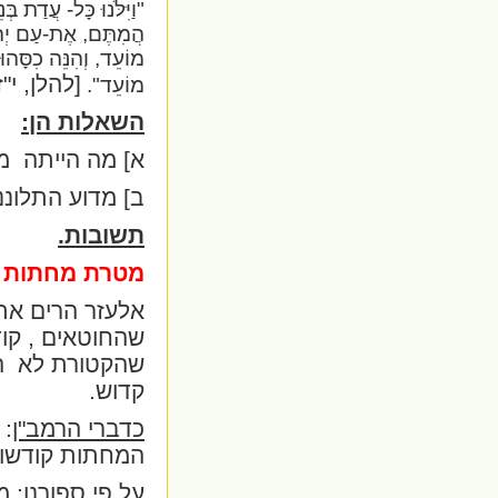
"וַיִּלֹּנוּ כָּל- עֲדַת בּ
הֲמִתֶּם, אֶת-עַם יְה
מוֹעֵד, וְהִנֵּה כִסָּהוּ ה
[להלן, י"ז
מוֹעֵד".
השאלות הן:
א] מה הייתה
מ
ב] מדוע התלוננ
תשובות.
מטרת מחתות –
אלעזר הרים את
שהחוטאים , קוד
שהקטורת לא
ה
קדוש.
כדברי הרמב"ן
: 
המחתות קודשו ל
על פי ספורנו:
מא