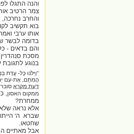
והנה התגלו לפנ
צמר הרטיב אות
והחרב נחרכה, ז
בוא תקשיב לקו
אותו ערבי ואמר
בדומה לבשר שמ
והם בדאים - כ
מסכת סנהדרין ק
בנוגע לתגובת ע
"וַיִּלֹּנוּ כָּל- עֲדַת בּ
הֲמִתֶּם, אֶת-עַם יְה
דעת מקרא
סובר:
, כ
ממקום האסון
ממחרת?
אלא נראה שלא 
שברא
ה' הייתה
שחטאו.
אבל מאתיים הח