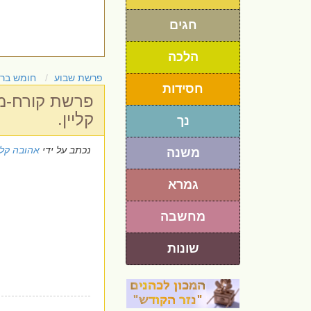
חגים
הלכה
פרשת שבוע
חומש בר
חסידות
פרשת קורח-מח
קליין.
נך
נכתב על ידי
אהובה קלי
משנה
גמרא
מחשבה
שונות