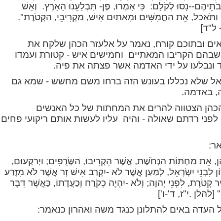
בֹתֵיהֶם--נָסוּ לְקֹלָם:
כִּי אָמְרוּ, פֶּן- תִּבְלָעֵנוּ הָאָרֶץ.
וְאֵשׁ
 וַתֹּאכַל, אֵת הַחֲמִשִּׁים וּמָאתַיִם אִישׁ, מַקְרִיבֵי, הַקְּטֹרֶת".
 ל"ד]
ים ובתוכם קורח, נאמר על אלעזר הכהן שלקח את
שבהם הקריבו המאתיים
וחמישים איש - קטורת ועמדו
ונבלעו על ידי האדמה אשר פצתה את פיה.
אל שלא נכללו בעונש הזה ברחו משם מחשש - שמא גם
ה, באדמה.
הכהן הצטווה להרים את המחתות של כל האנשים
לפני רדתם שאולה - והיה
עליו לעשות אותם ריקועי פחים
ר:
ֹהֵן, אֵת מַחְתּוֹת הַנְּחֹשֶׁת, אֲשֶׁר הִקְרִיבוּ, הַשְּׂרֻפִים; וַיְרַקְּעוּם,
וֹן לִבְנֵי יִשְׂרָאֵל, לְמַעַן אֲשֶׁר לֹא -יִקְרַב אִישׁ זָר אֲשֶׁר לֹא מִזֶּרַע
קְטֹרֶת, לִפְנֵי יְהוָה; וְלֹא -יִהְיֶה כְקֹרַח וְכַעֲדָתוֹ, כַּאֲשֶׁר דִּבֶּר
וֹ" [להלן .
י"ז, ד'-ו']
ל העדה באים להתלונן כנגד משה ואהרון כנאמר: