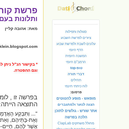
פרשת קור
ותלונות בעם 
מאת: אהובה קליין
סגולות ותפילות
ציורים לפרשת השבוע
עלונים לשבת ולפרשת שבוע
klein.blogspot.com/
הדף היומי
המשנה היומית
הרמב"ם היומי
* בקישור הנ"ל ניתן 
טופ-top
וגם ההפטרה.
דברי תורה
תהילים
לוח כיתתי חינמי
פרסום:
בפרשה זו , לו
מופאש - מופע להטוטים
התוצאה הייתה:
הצגה לנוער ולמתגברים
אתר שורש - גולשים לתוכן
"... וַתִּבָּקַע הָאֲדָ
הלכה בפרשה
וְאֶת-בָּתֵּיהֶם, וְאֵת
מחולל משחקים ClapLab
אֲשֶׁר לָהֶם, חַיִּים--