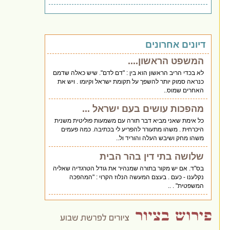
דיונים אחרונים
המשפט הראשון....
לא בכדי הריב הראשון הוא בין : "דם לדם". שיש כאלה שדמם
כנראה סמוק יותר להשפך על תקומת ישראל וקיומו . ויש את
האחרים שמוס..
מהפכות עושים בעם ישראל ...
כל אימת שאני מביא דבר תורה עם משמעות פוליטית משנית
היכרחית . משהו מתעורר להפריע לי בכתיבה. כמה פעמים
משהו מחק ושיבש העלה והוריד ול..
שלושה בתי דין בהר הבית
בס"ד. אם יש מקור בתורה שמנהיר את גודל הטרגדיה שאליה
נקלענו - כעם . בעצם המעשה הנלוז הקרוי : "המהפכה
המשפטית" . ..