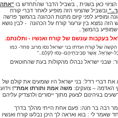
הציווי כאן בשנית , בשביל הדבר שהתחדש בו
"אתה
ך.."
ובשביל שהציווי הזה מופיע לאחר דברי קורח
נה ומופיע לפני קיום מתנות הכהונה בהמשך פרשה
דוש הזה נמצא בין ערעור קורח על הכהונה
- לבין נושא
שמופיע בהמשך..
ל בעקבות עונשם של קורח ואנשיו - ותלונתם.
קשה של קורח ועדתו בני ישראל נסו מרוב פחד- כמו
שְׂרָאֵל, אֲשֶׁר סְבִיבֹתֵיהֶם--נָסוּ לְקֹלָם.."
: שבני ישראל נבהלו מהקולות בעת שהחוטאים
את דברי רז"ל: בני ישראל היו שומעים את קולם של
י האדמה – צועקים:
משה אמת ותורתו אמת"!
וידוע
עים בגיהינום לצעוק מתוך ייסורים ולהצדיק עליהם
ר רבה בר חנה: פעם אחת הייתי מהלך בדרך
ד שאמר לי : בוא ואראה לך היכן נבלעו קורח ואנשיו