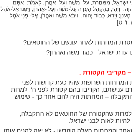
ְנֵי-יִשְׂרָאֵל, מִמָּחֳרָת, עַל- מֹשֶׁה וְעַל- אַהֲרֹן, לֵאמֹר:
אַתֶּם
וָה.
וַיְהִי, בְּהִקָּהֵל הָעֵדָה עַל-מֹשֶׁה וְעַל -אַהֲרֹן, וַיִּפְנוּ אֶל-אֹהֶל
ֶעָנָן; וַיֵּרָא, כְּבוֹד יְהוָה.
וַיָּבֹא מֹשֶׁה וְאַהֲרֹן, אֶל- פְּנֵי אֹהֶל
, ו'-ט]
טרת המחתות לאחר עונשם של החוטאים?
ו עדת ישראל - כנגד משה ואהרון?
 מקריבי הקטורת .
 המחתות השרופות שהיו כעת קדושות לפני
ם ענישתם, הקריבו בהם קטורת לפני ה', למרות
תקבלה – המחתות היה להם אחר כך - שימוש
למרות שהקטורת של החוטאים לא התקבלה,
היות לאות לבני ישראל.
חר והמחתות האלה הוקדשו - לא יאה להניח אותן