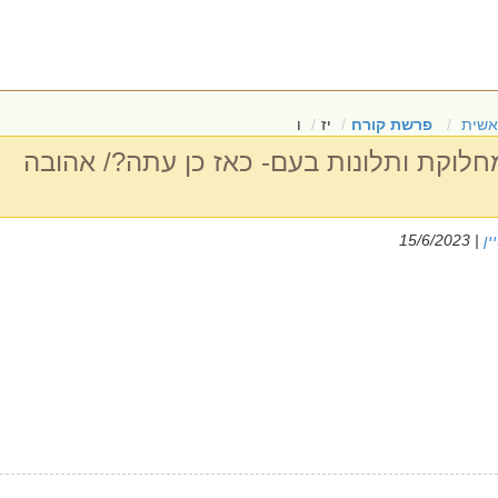
אשית
פרשת קורח
יז
ו
לוקת ותלונות בעם- כאז כן עתה?/ אהובה
ין
| 15/6/2023