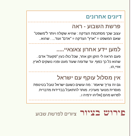
דיונים אחרונים
פרשת השבוע - ראה
עצוב שכך מסתכמת הצדקה : שהיא שקולה ויותר ל"משפט"
שאם המשפט = "ארץ" הצדקה = "אדם" ועוד... . שהוא..
למען יידע אחרון צאצאיי.....
פעם הראה לי הזקן זקן אחר, שכל כולו כעין "פקעת" אדם .
שהוא כל כך כפוף. עד שדומה שעוד מעט ופניו נושקים לארץ.
אזיי,הו..
אין מסלול עוקף עם ישראל
גם זה צריך שיאמר : מה עושים כשעם ישראל טובל בטינופת
מוסרית מנוער מערכיו. מותר להתאבל בבדידות מדברית.
לפרוש מהם [אליהו ירמיה ו..