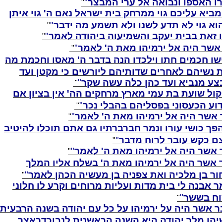
ו האספו ונבואה אל ערי המבצר
"
מביא עליכם גוי ממרחק בית ישראל נאם ה' גוי איתן
הוא גוי לא תדע לשנו ולא תשמע מה ידבר
"
 זאת בבית יעקב והשמיעוה ביהודה לאמר
"
אשר היה אל ירמיהו מאת ה' לאמר
"
שו חכמים חתו וילכדו הנה בדבר ה' מאסו וחכמת מה
 נשיהם לאחרים שדותיהם ליורשים כי מקטן ועד
צע מנביא ועד כהן כלה עשה שקר
"
קול שועת בת עמי מארץ מרחקים הה' אין בציון אם
וע הכעסוני בפסליהם בהבלי נכר
"
אשר היה אל ירמיהו מאת ה' לאמר
"
פך כושי עורו ונמר חברברתיו גם אתם תוכלו להיטיב
ם כקש עובר לרוח מדבר
"
אשר היה אל ירמיהו מאת ה' לאמר
"
אשר היה אל ירמיהו מאת ה' בשלח אליו המלך
ר בן מלכיה ואת צפניה בן מעשיה הכהן לאמר
"
 אבנה לי בית מדות ועליות מרוחים וקרע לו חלוני
וח בששר
"
 אשר היה על ירמיהו על כל עם יהודה בשנה הרבעית
שיהו מלך יהודה היא השנה הראשנית לנבוכדראצר