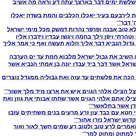
 שלשת ימים דבר בארצך עתה דע וראה מה אשיב
 לירבעם בעיר יאכלו הכלבים והמת בשדה יאכלו
' דבר
"
א טוב אבנה ופרפר נהרות דמשק מכל מימי ישראל
הרתי ויפן וילך בחמה ויגשו עבדיו וידברו אליו
 גדול הנביא דבר אליך הלוא תעשה ואף כי אמר אליך
 השיב את גבול ישראל מלבוא חמת עד ים הערבה
שראל אשר דבר ביד עבדו יונה בן אמתי הנביא אשר
הכה את פלשתים עד עזה ואת גבוליה ממגדל נוצרים
ל הצילו אלהי הגוים איש את ארצו מיד מלך אשור
"
ילו אתם אלהי הגוים אשר שחתו אבותי את גוזן ואת
עדן אשר בתלאשר
"
וי חטא עם כבד עון זרע מרעים בנים משחיתים עזבו
קדוש ישראל נזרו אחור
"
האמרים לרע טוב ולטוב רע שמים חשך לאור ואור
למתוק ומתוק למר
"