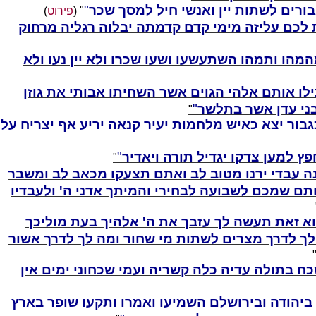
בורים לשתות יין ואנשי חיל למסך שכר
" (
פירוט
)
לכם עליזה מימי קדם קדמתה יבלוה רגליה מרחוק
מהו ותמהו השתעשעו ושעו שכרו ולא יין נעו ולא
לו אותם אלהי הגוים אשר השחיתו אבותי את גוזן
בני עדן אשר בתלשר
"
גבור יצא כאיש מלחמות יעיר קנאה יריע אף יצריח על
פץ למען צדקו יגדיל תורה ויאדיר
"
ה עבדי ירנו מטוב לב ואתם תצעקו מכאב לב ומשבר
חתם שמכם לשבועה לבחירי והמיתך אדני ה' ולעבדיו
א זאת תעשה לך עזבך את ה' אלהיך בעת מוליכך
ך לדרך מצרים לשתות מי שחור ומה לך לדרך אשור
 בתולה עדיה כלה קשריה ועמי שכחוני ימים אין
 ביהודה ובירושלם השמיעו ואמרו ותקעו שופר בארץ