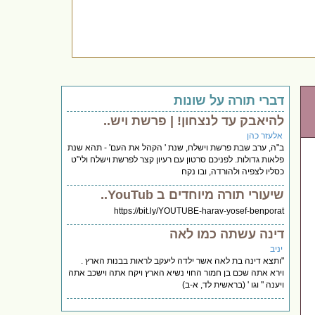
דברי תורה על שונות
להיאבק עד לנצחון! | פרשת ויש..
אלעזר כהן
ב"ה, ערב שבת פרשת וישלח, שנת ' הקהל את העם' - תהא שנת
פלאות גדולות. לפניכם סרטון עם רעיון קצר לפרשת וישלח ולי"ט
כסליו לצפיה ולהורדה, ובו נקח
שיעורי תורה מיוחדים ב YouTub..
https://bit.ly/YOUTUBE-harav-yosef-benporat
דינה עשתה כמו לאה
יניב
"ותצא דינה בת לאה אשר ילדה ליעקב לראות בבנות הארץ .
וירא אתה שכם בן חמור החוי נשיא הארץ ויקח אתה וישכב אתה
ויענה " וגו ' (בראשית לד, א-ב)