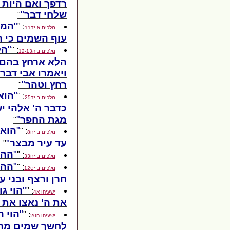
רדפך ואם היות
שלחי דבר
"
המת
: "
מלכים א יד11
עוף השמים כי ה
הל
: "
מלכים ב ה12-13
הלא ארחץ בהם וט
ויאמרו אבי דבר
רחץ וטהר
"
הוא
: "
מלכים ב יד25
כדבר ה' אלהי י
מגת החפר
"
הוא 
: "
מלכים ב יח8
עד עיר מבצר
"
ההצ
: "
מלכים ב יח33
ההצ
: "
מלכים ב יט12
חרן ורצף ובני 
הוי ג
: "
ישעיהו א4
את ה' נאצו את 
הוי 
: "
ישעיהו ה20
לחשך שמים מר 