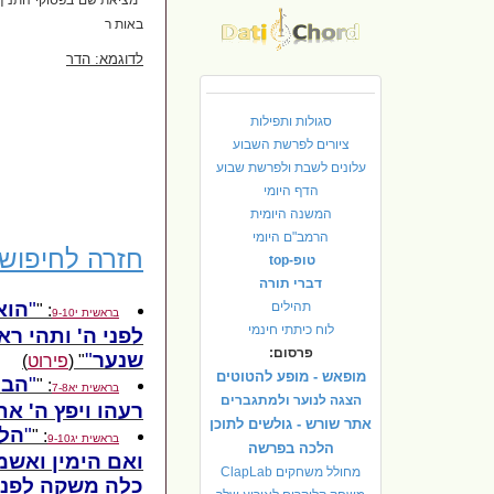
באות ר
לדוגמא: הדר
סגולות ותפילות
ציורים לפרשת השבוע
עלונים לשבת ולפרשת שבוע
הדף היומי
המשנה היומית
הרמב"ם היומי
חזרה לחיפוש 
טופ-top
דברי תורה
הוא
תהילים
: "
בראשית י9-10
לוח כיתתי חינמי
לפני ה' ותהי ר
פרסום:
שנער
" (
פירוט
)
מופאש - מופע להטוטים
הבה
: "
בראשית יא7-8
הצגה לנוער ולמתגברים
רעהו ויפץ ה' א
אתר שורש - גולשים לתוכן
הלא
: "
בראשית יג9-10
הלכה בפרשה
ואם הימין ואשמא
מחולל משחקים ClapLab
כלה משקה לפני 