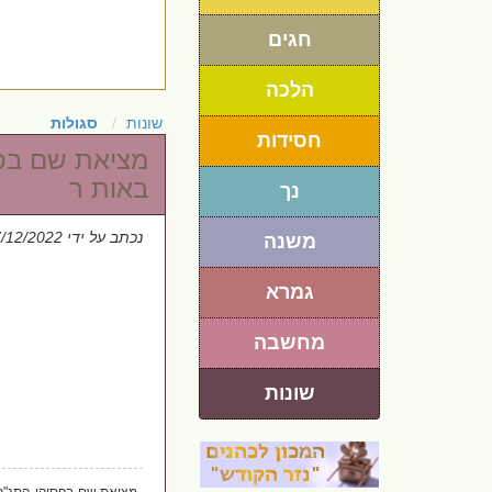
חגים
הלכה
שונות
סגולות
חסידות
מציאת שם בפס
באות ר
נך
נכתב על ידי
7/12/2022
משנה
גמרא
מחשבה
שונות
מציאת שם בפסוקי התנ"ך