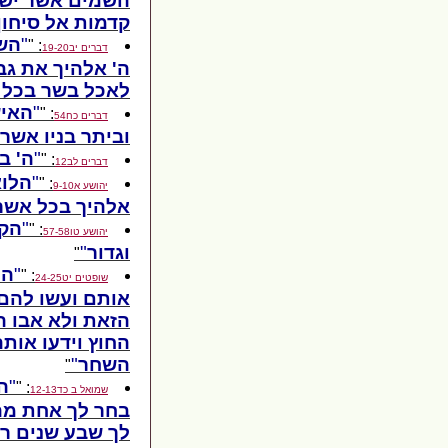
השמים אשר ישמ
קדמות אל סיחון
השמ
: "
דברים יב19-20
ה' אלהיך את גב
לאכל בשר בכל 
האיש
: "
דברים כח54
וביתר בניו אשר 
ה' ב
: "
דברים לב12
הלוא
: "
יהושע א9-10
אלהיך בכל אשר
הקי
: "
יהושע טו57-58
וגדור
"
הנ
: "
שופטים יט24-25
אותם ועשו להם 
הזאת ולא אבו ה
החוץ וידעו אות
השחר
"
ה
: "
שמואל ב כד12-13
בחר לך אחת מהם
לך שבע שנים ר