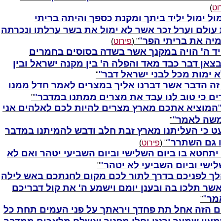
וט
)
ול ימול יליד ביתך ומקנת כספך והיתה בריתי
ולם וערל זכר אשר לא ימול את בשר ערלתו ונכרתה
יה את בריתי הפר
" (
פירוט
)
יד ה' הויה במקנך אשר בשדה בסוסים בחמרים
צאן דבר כבד מאד והפלה ה' בין מקנה ישראל ובין
 ימות מכל לבני ישראל דבר
"
זה הדבר אשר דברנו אליך במצרים לאמר חדל ממנו
ם כי טוב לנו עבד את מצרים ממתנו במדבר
"
המוציא אתכם מארץ מצרים להיות לכם לאלהים אני
 משה לאמר
"
 כי העליתנו מארץ זבת חלב ודבש להמיתנו במדבר
ו גם השתרר
" (
פירוט
)
יתחטא בו ביום השלישי וביום השביעי יטהר ואם לא
ישי וביום השביעי לא יטהר
"
ך לפניכם בדרך לתור לכם מקום לחנתכם באש לילה
ר תלכו בה ובענן יומם וישמע ה' את קול דבריכם
מר
"
ם הזה אחל תת פחדך ויראתך על פני העמים תחת כל