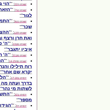
הוי ג
: "
ישעיהו ה22
הזאת 
: "
ישעיהו כג7
לגור
"
התמה
: "
ישעיהו כט9
שכר
"
ההצי
: "
ישעיהו לז12
ואת חרן ורצף ו
ה' כ
: "
ישעיהו מב13
איביו יתגבר
"
ה' ח
: "
ישעיהו מב21
הנ
: "
ישעיהו סה14-15
רוח תילילו והנ
יקרא שם אחר
"
הלו
: "
ירמיהו ב17-18
בדרך ועתה מה ל
לשתות מי נהר
"
התשכח
: "
ירמיהו ב32
מספר
"
הגידו
: "
ירמיהו ד5