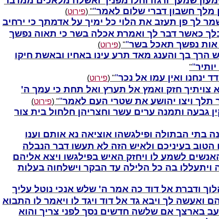
עון שמעך ורגזו וחלו מפניך ואשלח מלאכים ממדבר
 מלך חשבון דברי שלום לאמר
" (
פירוט
)
ר לך פן תעזב את הלוי כל ימיך על אדמתך כי ירחיב
לך כאשר דבר לך ואמרת אכלה בשר כי תאוה נפשך
אות נפשך תאכל בשר
" (
פירוט
)
 הרך בך והענג מאד תרע עינו באחיו ובאשת חיקו
יותיר
"
דד ינחנו ואין עמו אל נכר
" (
פירוט
)
 צויתיך חזק ואמץ אל תערץ ואל תחת כי עמך ה'
 תלך ויצו יהושע את שטרי העם לאמר
" (
פירוט
)
ן גבעה ותמנה ערים עשר וחצריהן חלחול בית צור
ה בתי הבתולה ופילגשהו אוציאה נא אותם וענו
הטוב בעיניכם ולאיש הזה לא תעשו דבר הנבלה
אנשים לשמע לו ויחזק האיש בפילגשו ויצא אליהם
ה ויתעללו בה כל הלילה עד הבקר וישלחוה בעלות
לוך ודברת אל דוד כה אמר ה' שלש אנכי נוטל עליך
 ואעשה לך ויבא גד אל דוד ויגד לו ויאמר לו התבוא
עב בארצך אם שלשה חדשים נסך לפני צריך והוא