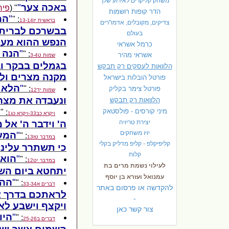
משחק קליקרים לאירוע שלך
באכה צער
" (
פיר
הדר קופות רושמות
המ
: "
בראשית יז13-14
צדיקים, מקובלים, אדמו"רים
בבשרכם לברית ע
בעולם
הנפש ההוא מעמ
כרמל אשראי
הנה 
: "
אשראי מהיר
שמות ט3-4
בגמלים בבקר וב
הלוואות לעסקים רק תבקש
מקנה מצרים ולא
פורטל הובלות בישראל
הלא 
: "
פ
ורטל צימר בקליק
שמות יד12
ונעבדה את מצרי
הלוואות רק תבקש
מיני קורסים - פולסטאק
: "
ויקרא כב33-ויקרא כג1
יצירת טריויה
ה' וידבר ה' אל
יויו משחקים
המעט
: "
במדבר טז13
קליפיקלפ - קליפ מדליק בקלי
כי תשתרר עלינ
קלות
הוא 
: "
במדבר יט12
לעילוי נשמת מרים בת
יתחטא ביום השל
עמנואל ועזרא בן יוסף
ההל
: "
דברים א33-34
להקדשה או פרסום באתר
לראתכם בדרך אש
-
ויקצף וישבע לא
צור קשר כאן
היו
: "
דברים ב25-26