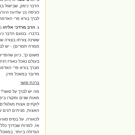
הדבר נימק, שבישול בא
כעיסה
(כך שלדעת הרמ''א 
לברך בורא פרי האדמה
ג.
הרב מרדכי אליהו
(
בדברו. בטעם הדבר ני
ששינה צורתו בצורה שכ
ממרח תמרים) - יש לבר
משום כך, כיוון שהפריכ
בעולם נאכל כאורז רגי
מברך בורא פרי האדמה א
מדובר במאכל מזין.
ברכת סושי
מה יש לברך על סושי?
מאות שנים ומקורו ביפ
לוקחים אצות מגלגלים 
האצות, מניחים דגים שא
לכאורה, על בסיס סוגי
אז, למרות שבדרך כלל
הגדולה ביותר, במאכל ב