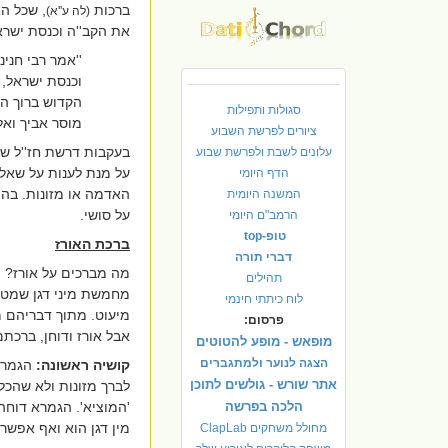
ברכות
, שכל הא
(לה ע''א)
את הקב''ה וכנסת ישרא
''אמר רבי חני
וכנסת ישראל, 
הקדוש ברוך הו
סגולות ותפילות
מוסר אביך ואל
ציורים לפרשת השבוע
בעקבות דרשת חז''ל שא
עלונים לשבת ולפרשת שבוע
על מנת לענות על שאלה
הדף היומי
האדמה או מזונות. בהמ
המשנה היומית
על סושי.
הרמב"ם היומי
טופ-top
ברכת האורז
דברי תורה
מה מברכים על אורז?
תהילים
מחמשת מיני דגן שמטרת
לוח כיתתי חינמי
מיעוט. מתוך דבריהם מ
פרסום:
אבל אורז ודוחן, ברכת
מופאש - מופע להטוטים
הצגה לנוער ולמתגברים
קושיה ראשונה:
הגמרא
אתר שורש - גולשים לתוכן
לברך מזונות ולא שהכל
הלכה בפרשה
'המוציא'. הגמרא דוחה 
מין דגן הוא ואף אפשר
מחולל משחקים ClapLab