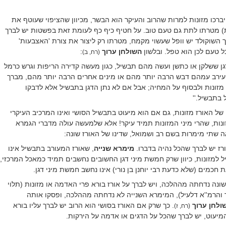
יברכו מזונות למרות שהרוב והעיקר הוא הבשר, מכיוון שהציפוי שעוטף את
ת) מטרתו לתת גם טעם טוב. על חטיף כיף כף לעומת זאת בפשטות יש לברך
 השוקולד יש וופל שעשוי מקמח, מטרתו רק ליצור את צורת 'האצבעות'
ל טעם לכן הוא טפל. ובלשון
השולחן ערוך
:
(רח, ב)
גן ששלקן או כתשן ועשה מהם תבשיל, כגון מעשה קדירה הריפות וגרש כרמל
 עירב עמהם דבש הרבה יותר מהם או מינים אחרים הרבה יותר מהם, מברך
י מזונות ולבסוף על המחיה; אבל אם לא נתן הדגן בתבשיל אלא לדבקו
 בתבשיל.
''
של האורז מזונות, גם אם הוא מיעוט בתבשיל הסושי ואינו המרכיב העיקרי
ונות, שהרי מיני המזונות תמיד עיקר! אלא שלמעשה עולה מדברי הגמרא
שתי מימרות בשם רב ושמואל, שדינו של האורז שונה:
ורז יש לברך שהכל נהיה בדברו.
מימרא שנייה
, שאורז המעורב בתבשיל אינו
למזונות, כיוון שרק חמשת מיני דגן החשובים נחשבים תמיד כמאכל המרכזי,
 חכמים (שלא כדעת רבי יוחנן בן נורי) אינו נחשב חמשת מיני דגן.
ה נדחתה מההלכה, ויש לברך על אורז בורא פרי האדמה או מזונות (תלוי
והרמ''א דלעיל), המימרא השנייה לא נדחתה מההלכה, ופסקו אותה
ולחן ערוך
. כך שרק אם האורז בסושי הוא הרוב יש לברך עליו בורא
(רח, ז)
המיעוט, יש לברך שהכל על הדגים או אדמה על הירקות.