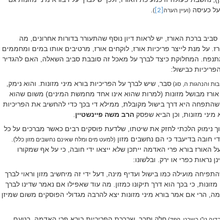
על כעיסה
.
(ועיין הערה
[2]
)
סביב ברכת האורז, יש לראות דיון נוסף שהתעורר בדורות אחרונים, מה
ז. על מנת לייצר פריכיות אורז, לוקחים אורז, מרטיבים אותו במים ומחממים
תנפח. המחלוקת כיצד לברך על מאכל זה סובבת סביב השאלה, האם להגדיר
ריכיות כבישול:
סבר, שיש לברך על הפריכיות בורא מיני מזונות. והוא נימק,
ות והנהגות ה, סג)
ורז מבושל מזונות (למרות שהוא אינו אחד מחמשת המינים) משום שהוא
ה שהתפחה היא דרך בישול מקובלת, ממילא די בכך כדי להחשיב את הפריכיות
א מיני מזונות, וכן הביא שפסק
הרב משה פיינשטיין
.
ך נימוק הלכתי לחזק את שיטתו, שלדעת פוסקים רבים כאשר מברכים על כל
די חובה בדיעבד כי הם נחשבים מזון
.
(למעט מים ומלח שאינם נחשבים מזון כלל)
 האורז בורא פרי האדמה ייתכן שלא ייצאו ידי חובה, כי על אף שמקורו
 נראות כפרי או ירק. ובלשונו:
תפיחה מועילה כמו בישול ועדיף מינה, דעל ידי זה מיחשיב מזון וראוי לברך
מזונות, כי בכך הוא דרך תיקונו כמזון. מה עוד שאפילו אם נאמר שדינו לברך
ה, הרי אם אמר בורא מיני מזונות יצא להרבה מגדולי הפוסקים משום שמיזן
חלק וסבר, שברכת הפריכיות בורא פרי האדמה. בטעם
בדיה ט''ו בשבט, קפד)