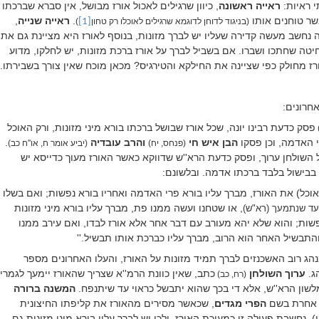
י ראיות:
ראייה ראשונה
, כיוון שרגילים לאכול אורז מבושל, אין סברא שברכתו
שר טוחנים אותו
.
ראייה שנייה
,
(בניגוד לדוחן לדוגמא שרגילים לאוכלו רק טחון
[1]
)
נחשב מעשה קדירה שעליו יש לברך מזונות, בנוסף לאורז היא מציינת גם את
חיטה שחתכו ושברו. אם בשביל לברך על אורז ברכת מזונות, יש לחלקו, מדוע
רז מחולק כפי שציינה את החילקא והטירגיס? מכאן מוכח שאין צורך בשבירתו.
חרונים:
פסק כדעת רבינו יונה, שכל אורז שבושל ברכתו בורא מיני מזונות, ורק האוכל
)
י האדמה, וכן פסקו
הבן איש חי
והרב עובדיה
.
(פנחס, יח)
(יביע אומר ח, או''ח כב)
 השולחן ערוך, ופסק כדעת הרא''ש שדווקא כאשר האורז מעוך כדייסא יש
ל בבישול בלבד ברכתו אדמה. ובלשונם:
האוכל) את האורז, מברך עליו בורא פרי האדמה ואחריו בורא נפשות; ואם בשלו
, או שטחנו ועשה ממנו פת, מברך עליו בורא מיני מזונות
 עד שנתמעך (רא"ש)
פשות; והוא שלא יהא מעורב עם דבר אחר אלא אורז לבדו, ואם עירב ממנו
תבשיל האחר הוא הרוב, מברך עליו כברכת אותו תבשיל.''
הג רוב האשכנזים לברך תמיד מזונות על האורז, והעלו האחרונים מספר
ג.
ערוך השולחן
כתב, שאין כוונת הרמ''א שצריך שהאורז יימעך לגמרי
(רח, כב)
שון הרא''ש, אלא די בכך שהוא יתבשל כראוי עד שיתנפח.
המשנה ברורה
 אחרת בשם
הפרי מגדים
, שכאשר מסירים מהאורז את קליפתו החיצונית
), נחשבת פעולה זו כמעיכת האורז, ולכן יש לברך עליו בורא מיני מזונות גם