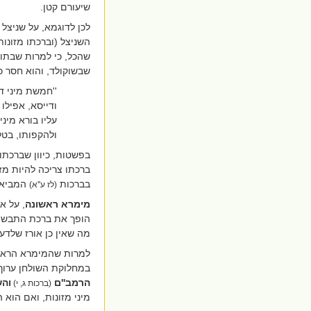
שיעורם קטן.
לכן לדוגמא, על שניצל 
השניצל (וברכתו מזונו
שהכל, כי למרות שבתוך
שבשוקולד, והוא חסר כ
''חמשת מיני ד
ודייסא, אפילו
עליו בורא מינ
ולהקפותו, בטל
בפשטות, כיוון שברכתו 
ברכתו צריכה להיות מז
בברכות
המביאה 
(לז ע''א)
מימרא ראשונה
, על א
הופך את ברכת התבשיל 
מה שאין כן אורז שלדעת
למרות שהמימרא הראשונ
במחלוקת השולחן ערוך 
הרמב''ם
והש
(ברכות ג, י)
מיני מזונות, ואם הוא 