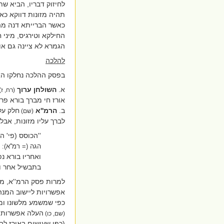
לחיזוק דבריו, הביא שת
תהיה מזונות דווקא כא
כאשר הברייתא דנה מה 
החילקא וטירגיס, מיני 
הגמרא לא ציינה גם או
להלכה
בפסק ההלכה נחלקו הא
א.
השולחן ערוך
(רח, ז
אורז חי מברך בורא פר
ב.
הרמ''א
חלק על
(שם)
לברך עליו מזונות, אב
''הכוסס (פי' 
הגה (= רמ''א):
ואחריו בורא נ
בתבשיל אחר וה
למרות פסק הרמ''א, מנ
אפשרויות ליישוב המנה
כפי שמשמע מלשונו ומל
העלה אפשרות
(שם, כו)
(כפי שעושים באורז לבן