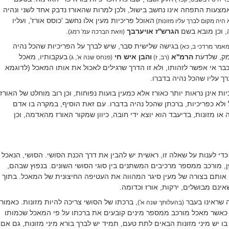
מצעות התפחה אינו נחשב בישול, ולכן למרות שהאורז נדבק אחד לשני ונהיה
האוכל פריכיות מעין אלו נחשב 'כוסס אורז', ועליו
היה מקום לברך עליו מזונות)
, וכן מובא בשם
הגרש''ז אויערבך
.
(וזאת הברכה עמ' רמג)
בגישה שלישית סבר, שיש לברך על הפריכיות שהכל נהיה
מאמר מרדכי ב, כא)
מק, שלדעת
הרמ''א
והבן איש חי
בעקבותיו, מאכל
(רב, ז)
(פנחס שנה א', ג)
בר אי אפשר לזהותו, ולא זו הדרך שרגילים לאכול את אותו המאכל (לדוגמא
ך עליו שהכל נהיה בדברו.
יות אינן נראות יותר כאורז אלא כמעין בועות נפוחות, וכן רוב מוחלט של האורז
ל ולא כפריכיות, ברכתן שהכל נהיה בדברו. עם זאת הוסיף, במקרה בו אדם
ו מזונות, בדיעבד הוא יוצא ידי חובה, כיוון שמקור האורז מהאדמה, וכן
כדי לענות על שאלה זו, ראשית יש להבין את דרך הכנת הסושי. הסושי, הנאכל
ן, מורכב ממספר מרכיבים המשתנים בין סוגי הסושי השונים. בנפוץ שבהם,
אותם בצורה של מעין סיגר המהווה את העטיפה החיצונית של המאכל. בתוך
ינם מבושלים, ירקות, אורז וכדומה.
ה שראינו בעבר
, ברכתו של הסושי צריכה להיות מזונות. כאמור
(בהעלותך שנה א')
 כאשר מאכל מורכב ממספר מינים קובעים את ברכתו על פי המאכל שכמותו
ו יש מיני מזונות הבאים לתת טעם, תמיד יש לברך בורא מיני מזונות, גם אם