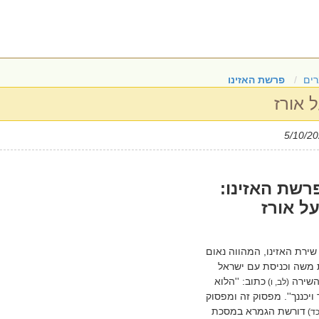
ים
פרשת האזינו
 אורז
רשת האזינו:
ל אורז
ירת האזינו, המהווה נאום
 משה וכניסת עם ישראל
השירה
כתוב: ''הלוא
(לב, ו)
ויכננך''. מפסוק זה ומפסוק
דורשת הגמרא במסכת
כד)