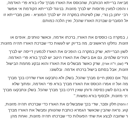
ביאה ברייתא הכותבת, שהכוסס את האורז מברך עליו בורא פרי האדמה,
 והפכו למעין פרוסות יש לברך מזונות. בניגוד לברייתא הקודמת אי אפשר
 יוחנן בן נורי, שכן לשיטתו במקרה זה יש לברך המוציא - ואכן מברייתא זו
ל הסוברים שברכת האורז שהכל, ואין הלכה כמותם.
במקרה בו כוססים את האורז, ברכתו אדמה, וכאשר טוחנים, אופים או
ונות. נחלקו הראשונים, מה בדיוק יש לעשות כדי שברכת האורז תהיה מזונות:
לשון הברייתא, שרק במקרה בו הופכים את האורז לכמעין דייסה יש לברך
גרגירים שלמים, גם אם בישלו את האורז היטב יש לברך בורא פרי האדמה.
י
, שרק כאשר מבשלים את האורז והוא נבקע מחמת הבישול
(שם, ד''ה אורז)
זונות, אבל בסתם בישול ברכתו אדמה. ובלשונו:
ינם? אם כססן חיים מברך שהכל, בשלן ולא נתבקעו אורז שדרכו בכך מברך
ה ועל זו אמרו הכוסס את האורז מברך בורא פרי האדמה, ומתוך שלא
רא בהם לשון כסיסה ודוחן שאין דרכו בכך מברך שהכל. בשלן ונתבקעו מברך
י מזונות, ולבסוף בורא נפשות.''
חלק וסבר, שדי בכך שמבשלים את האורז כדי שברכתו תהיה מזונות,
'ה והפת)
ביקוע. נראה שהבין שכאשר הגמרא כותבת שהטוחן ומבשל את האורז מברך
ומר שחובה לבצע את שתי הפעולות כדי שברכתו תהיה מזונות, ואחת מהן