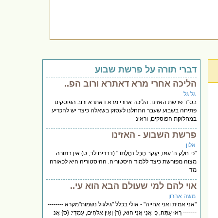
דברי תורה על פרשת שבוע
הליכה אחרי מרא דאתרא ורוב הפ..
גל גל
בס''ד פרשת האזינו: הליכה אחרי מרא דאתרא ורוב הפוסקים
פתיחה בשבוע שעבר התחלנו לעסוק בשאלה כיצד יש להכריע
במחלוקת הפוסקים, וראינ
פרשת השבוע - האזינו
אלון
"כִּי חֵלֶק ה' עַמּוֹ, יַעֲקֹב חֶבֶל נַחֲלָתוֹ " (דברים לב, ט) אין בתורה
מצוה מפורשת כיצד ללמוד היסטוריה. ההיסטוריה היא לכאורה
מד
אוי להם למי שעולם הבא הוא עי..
משה אהרון
"אני אמית ואני אחייה" - אולי בכלל "גילגול נשמות"מקרא --------
------- רְאוּ עַתָּה, כִּי אֲנִי אֲנִי הוּא, {ר} וְאֵין אֱלֹהִים, עִמָּדִי: {ס} אֲנ