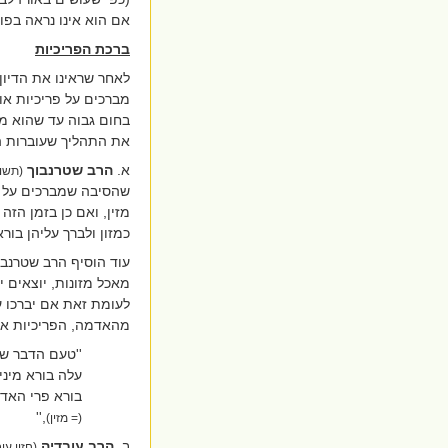
אם הוא אינו נראה בפו
ברכת הפריכיות
לאחר שראינו את הדיון 
מברכים על פריכיות אור
בחום גבוה עד שהוא מ
את התהליך שעוברות הפ
א.
הרב
שטרנבוך
(תשוב
שהסיבה שמברכים על א
מזין, ואם כן בזמן הז
כמזון ולברך עליהן בור
עוד הוסיף הרב שטרנבו
מאכל מזונות, יוצאים י
לעומת זאת אם יברכו על
מהאדמה, הפריכיות אינן
''טעם הדבר שה
עלה בורא מיני 
בורא פרי האדמ
,''
(= מזין)
ב.
הרב עובדיה
(חזון עו