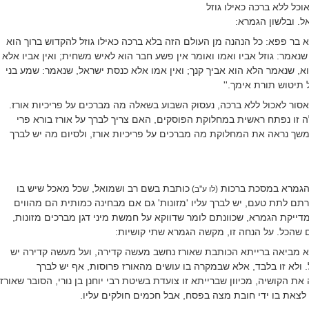
וכל ללא ברכה כאילו גוזל
ל. ובלשון הגמרא:
נא בר פפא: כל הנהנה מן העולם הזה בלא ברכה כאילו גוזל להקדוש ברוך הוא
שנאמר: גוזל אביו ואמו ואומר אין פשע חבר הוא לאיש משחית; ואין אביו אלא
א, שנאמר הלא הוא אביך קנך; ואין אמו אלא כנסת ישראל, שנאמר: שמע בני
 תיטוש תורת אימך.''
סור לאכול ללא ברכה, נעסוק השבוע בשאלה מה מברכים על פריכיות אורז.
 זו נפתח ראשית במחלוקת הפוסקים, האם צריך לברך על אורז בורא פרי
שך נראה את המחלוקת מה מברכים על פריכיות אורז, ולסיום מה יש לברך
 הגמרא במסכת ברכות
כותבת בשם רב ושמואל, שכל מאכל שיש בו
(לו ע''ב)
ם לתת טעם, יש לברך עליו 'מזונות' גם אם מבחינה כמותית הם מהווים
דייקת הגמרא, שכוונתם לומר שדווקא על חמשת מיני דגן מברכים מזונות,
ם שהכל. על הנחה זו, מקשה הגמרא שתי קושיות:
 מביאה ברייתא הכותבת שאורז נחשב מעשה קדירה, ועל מעשה קדירה יש
. ולא זו בלבד, אלא שבמקרה בו עושים מהאורז פרוסות, אף יש לברך
את הקושיה, מכיוון שברייתא זו צועדת בשיטת רבי יוחנן בן נורי, הסובר שאורז
 לצאת בו ידי חובת מצה בפסח, אבל חכמים חולקים עליו.