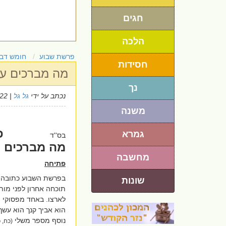
חגים
הלכה
פרשת שבוע
חומש דבר
חסידות
מה מברכים על
נך
נכתב על ידי
גל גל
| 5/10/2022
משנה
פ
גמרא
בס''ד
מה מברכים ע
מחשבה
פתיחה
בפרשת השבוע כתובה ש
שונות
תוכחה אחרון לפני מות
לארצו. באחד מפסוקי 
הוא אביך קנך הוא עשך 
נוסף מספר משלי
(כח, 