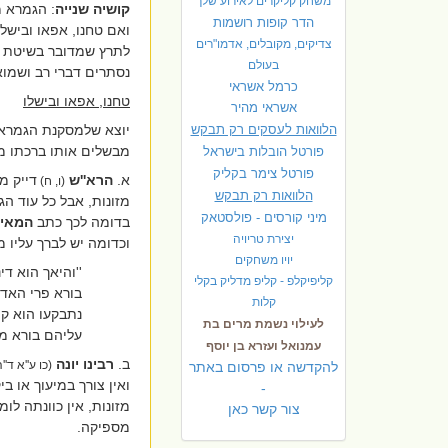
משחק קליקרים לאירוע שלך
קושיה שנייה
:
הגמרא מ
הדר קופות רושמות
ואם טחנו, אפאו ובישלו
צדיקים, מקובלים, אדמו"רים
לתרץ שמדובר בשיטת רבי
בעולם
נסתרים דברי רב ושמוא
כרמל אשראי
טחנו, אפאו ובישלו
אשראי מהיר
הלוואות לעסקים רק תבקש
יוצא שלמסקנת הגמרא, 
מבשלים אותו ברכתו מז
פורטל הובלות בישראל
פ
ורטל צימר בקליק
א.
הרא''ש
דייק מ
(ו, ח)
הלוואות רק תבקש
מזונות, אבל כל עוד ה
מיני קורסים - פולסטאק
בדומה לכך כתב
המאיר
יצירת טריויה
וכדומה יש לברך עליו מ
יויו משחקים
''והיאך הוא ד
קליפיקלפ - קליפ מדליק בקלי
בורא פרי האדמ
קלות
נתבקעו הוא קו
לעילוי נשמת מרים בת
עליהם בורא מינ
עמנואל ועזרא בן יוסף
ב.
רבינו יונה
(כו ע''א ד'
להקדשה או פרסום באתר
ואין צורך במיעוך או 
-
מזונות, אין כוונתה ל
צור קשר כאן
מספיקה.