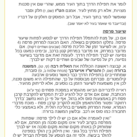
לומר את תפילת הדרך בתוך העיר ממש, שהרי שם אין סכנות
מצויות, אלא רק מחוץ לעיר. אמנם
הט''ז
חלק וסבר
(שם, ז)
שאפשר לומר בתוך העיר, אבל רוב הפוסקים חולקים על דבריו
.
(ובדיעבד מי שאמר בעיר לא יאמר שוב)
שיעור פרסה
אם כן, על מנת להתפלל תפילת הדרך יש לנסוע לפחות שיעור
פרסה. נחלקו הפוסקים בשאלה, האם הכוונה למרחק פרסה
(4
, או לשיעור זמן של הליכת פרסה
. אם
ק''מ)
(שבעים ושתיים דקות)
מדובר במרחק, אז מדובר במרחק קטן ברכב, ובימינו כמעט בכל
נסיעה יש לברך תפילת הדרך. לעומת זאת אם מדובר בשיעור
נסיעה, רק על נסיעה של שבעים ושתיים דקות יש לברך:
א. קבוצה ראשונה הכוללת את
האליה רבה
,
המשנה
(קי, טו)
ברורה
והגרש''ז
אויערבך
סוברת,
(שם, ל)
(מנחת שלמה ב, ס)
שמתחייבים בתפילת הדרך כבר כאשר נוסעים ארבעה
קילומטרים. סברתם מבוססת על כך, שהתפילה היא משום סכנה,
לכן אין משמעות לשיעור הזמן בו נוסעים, אלא לריחוק מהעיר.
ראייה לדבריהם הביאו מהגמרא במסכת פסחים
(צד ע''א)
הכותבת, שגם אם אדם יכול להגיע לבית המקדש להקרבת קרבן
פסח רק באמצעות סוס ולא ברגל, אף על פי כן הוא נחשב 'בדרך
רחוקה' ופטור מלהתאמץ ולבוא להקריב קרבן פסח - מוכח מדברי
הגמרא, שאת המרחק משערים בהליכה רגלית, ולא באמצעי כלי
תחבורה כמו סוס או רכב. ובלשון המשנה ברורה:
''ואין לאומרה אלא אם כן יש לו לילך פרסה: שפחות
מפרסה בקרוב לעיר אינו מקום סכנה מן הסתם, אם לא
שמוחזק לן באותו מקום שהוא מקום סכנה אז יש לברך
תפילת הדרך בכל גווני. ואין חילוק בין הולך בספינה
להולך ביבשה, ולפי זה גם הנוסע על מסילת הברזל יש לו