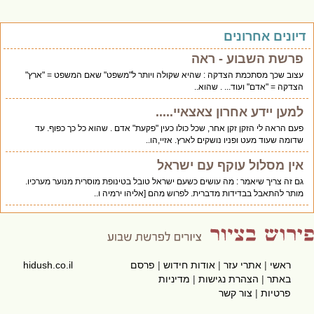
יונים אחרונים
פרשת השבוע - ראה
עצוב שכך מסתכמת הצדקה : שהיא שקולה ויותר ל"משפט" שאם המשפט = "ארץ"
הצדקה = "אדם" ועוד... . שהוא..
למען יידע אחרון צאצאיי.....
פעם הראה לי הזקן זקן אחר, שכל כולו כעין "פקעת" אדם . שהוא כל כך כפוף. עד
שדומה שעוד מעט ופניו נושקים לארץ. אזיי,הו..
אין מסלול עוקף עם ישראל
גם זה צריך שיאמר : מה עושים כשעם ישראל טובל בטינופת מוסרית מנוער מערכיו.
מותר להתאבל בבדידות מדברית. לפרוש מהם [אליהו ירמיה ו..
ראשי
|
אתרי עזר
|
אודות חידוש
|
פרסם
hidush.co.il
באתר
|
הצהרת נגישות
|
מדיניות
פרטיות
|
צור קשר