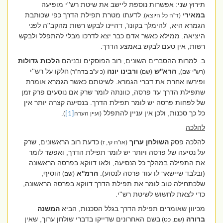
תירוץ שני: אפשרות נוספת ליישב את שיטת רש''י מופיעה
במאירי
לדעתו מטרת תפילת הדרך כפי שכותבת
(ד''ה כל היוצא).
הגמרא היא, 'להימלך בקונו', דהיינו לבקש רשות מהקב''ה לפני
היציאה. ממילא כאשר אדם כבר יצא לדרכו מבלי להתפלל ולבקש
רשות, אין טעם לבקש באמצע הדרך.
ב. למרות ההסברים השונים, רוב הפוסקים ובניהם
הלכות
גדולות
,
הרא''ש
ורבינו
יונה
חלקו על רש''י
(רש''י שם)
(שם)
(כ ע''ב בדה''ר)
ופירשו אחרת את דברי הגמרא. לשיטתם כאשר הגמרא אומרת
שתפילת הדרך עד פרסה, כוונתה לומר שרק אם נוסעים פרק זמן
של לפחות פרסה יש לומר תפילת הדרך. בנסיעה קצרה יותר אין
כל כך סכנות, ולכן אין עניין להתפלל
.
(ועיין הערה
[1]
)
להלכה
להלכה פסק
השולחן ערוך
כדעת רוב הראשונים, שרק
(או''ח קי, ז)
על נסיעה של פרסה ויותר יש לומר תפילת הדרך, ואפשר לומר
את התפילה במהלך כל הנסיעה, ולאו דווקא בפרסה הראשונה
(ובלבד שיישאר לו עוד פרסה לנסוע).
הרמ''א
הוסיף,
(שם)
שלכתחילה טוב לומר את תפילת הדרך דווקא בפרסה הראשונה,
כדי לצאת לחשוש לשיטת רש''י.
מכיוון שאומרים תפילת הדרך בגלל הסכנות, הביא
המשנה
ברורה
בשם האחרונים שדייקו בדברי שולחן ערוך, שאין
(שם, כט)