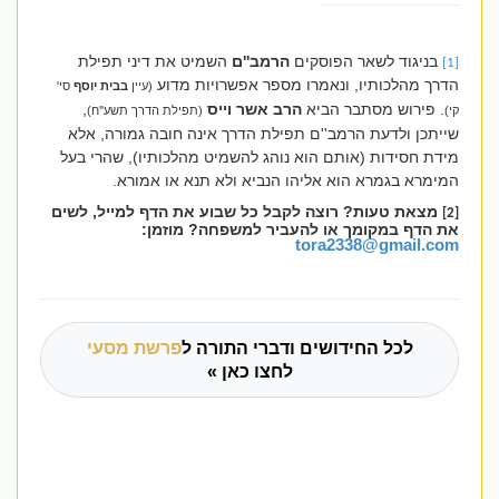
בניגוד לשאר הפוסקים
הרמב''ם
השמיט את דיני תפילת
[1]
הדרך מהלכותיו, ונאמרו מספר אפשרויות מדוע
(עיין
בבית יוסף
סי'
. פירוש מסתבר הביא
הרב אשר וייס
,
קי)
(תפילת הדרך תשע''ח)
שייתכן ולדעת הרמב''ם תפילת הדרך אינה חובה גמורה, אלא
מידת חסידות (אותם הוא נוהג להשמיט מהלכותיו), שהרי בעל
המימרא בגמרא הוא אליהו הנביא ולא תנא או אמורא.
מצאת טעות? רוצה לקבל כל שבוע את הדף למייל, לשים
[2]
את הדף במקומך או להעביר למשפחה? מוזמן:
tora2338@gmail.com
לכל החידושים ודברי התורה ל
פרשת מסעי
לחצו כאן »