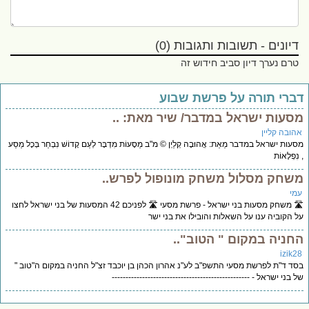
דיונים - תשובות ותגובות (0)
טרם נערך דיון סביב חידוש זה
ברי תורה על פרשת שבוע
סעות ישראל במדבר/ שיר מאת: ..
הובה קליין
עות ישראל במדבר מֵאֵת: אֲהוּבָה קְלַיְן © מ"ב מַסָּעוֹת מִדְבָּר לְעַם קָדוֹשׁ נִבְחַר בְּכָל מַסַּע
נִפְלָאוֹת
שחק מסלול משחק מונופול לפרש..
מי
🛣️ משחק מסעות בני ישראל - פרשת מסעי 🛣️ לפניכם 42 המסעות של בני ישראל לחצו
 הקוביה ענו על השאלות והובילו את בני ישר
חניה במקום " הטוב"..
izik2
ד ד"ת לפרשת מסעי התשפ"ב לע"נ אהרון הכהן בן יוכבד זצ"ל החניה במקום ה"טוב "
 בני ישראל - --------------------------------------------------