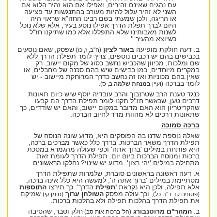
עם נהגים שאינם זהירים, ואפילו אם הוא זהיר הלוא אם
השני לא זהיר עלול להיות מעורב בהתנגשות עד פציעה
או הריגה, ולכן שמעתי בשם רבינו החזו"א שראוי היה
היום לברך תפלת הדרך אפילו נוסע בעיר, אלא שלא נוכל
לשנות מאבותינו שלא התפללו אלא כמו שתיקנו חז"ל
כשיוצא מהעיר.''
ב. דעה חולקת מופיעה
באור
לציון
שפסק, שאם נוסעים
(ח''ב, ז, כז)
בכבישים בהם יש רכבים נוספים, צריך לומר תפילת הדרך ללא
שם ומלכות, מכיוון שהכביש נחשב כסוג של מקום יישוב. רק
במקרים מיוחדים, כמו כבישים שיש בהם סכנה של מחבלים, או
שאין בהם מכוניות ואז זה נחשב כדרך המרוחקת מיישוב - יש
לומר בברכה
.
(ועיין
במנחת שלמה
ב, ס)
כנגד טענת הרב שטרנבוך והרב עובדיה יוסף שיש כיום תאונות
דרכים טען, שכאשר חז''ל תקנו לומר תפילת הדרך הם קבעו
שהקריטריון הוא האם מדובר במקום יישוב, והאם יש שודדים, כך
שתאונות דרכים לא מהוות מדד לחיוב הברכה.
ברכה סמוכה
שאלה נוספת שדנו בה הפוסקים היא, מדוע שונה הנוסח של
תפילת הדרך משאר הברכות. בדרך כלל כאשר מברכים ברכה,
היא פותחת במילים 'ברוך אתה' וכפי שעולה מהגמרא במסכת
ברכות ומנוסח הברכות ביום יום. תפילת הדרך לעומת זאת
מתחילה במילים 'יהי רצון'. מדוע יש שינוי? נחלקו הראשונים:
א. דעה ראשונה בראשונים סוברת, שלמרות שתפילת הדרך
מסתיימת במילים 'ברוך אתה ה', למעשה היא כלל אינה ברכה,
אלא תפילה, ולכן היא נקראת
'תפילת
הדרך'. כך תירצו
התוספות
, וכך עולה מפסק
השולחן ערוך
שמיקם
(פסחים קד ד''ה כל)
(סימן קי)
את תפילת הדרך בהלכות תפילה ולא בהלכות ברכות.
ב.
המהר''ם
מרוטנבורג
חלק וסבר, שהסיבה
(הל' ברכות אות סב)