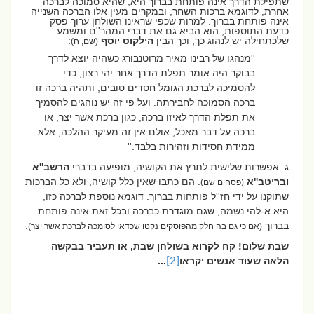
שתפילת הדרך אינה פותחת בברוך היא, שהיא סמוכה לברכה
אחרת, לדוגמא ברכות השחר, ובמקרים מעין אלו הברכה השנייה
אינה פותחת בברוך. למרות שכפי שראינו השולחן ערוך פסק
כדעת התוספות, הוא הביא גם את דברי המהר''ם ומשמע
שלכתחילה יש לנהוג כך, וכך הבין
הילקוט
יוסף
:
(שם, ח)
''מנהגו של רבינו מאיר מרוטנבורג כשהיה יוצא לדרך
בבוקר היה אומר תפלת הדרך אחר יהי רצון, כדי
להסמיכה לברכת הגומל חסדים טובים, ותהיה ברכה זו
ברכה הסמוכה לחבירתה. ועל פי זה יש נוהגים להסמיך
את תפלת הדרך לאיזו ברכה, כגון ברכת אשר יצר, או
ברכה על דבר מאכל, אולם אין זה מעיקר ההלכה, אלא
ממידת חסידות וזהירות בלבד.''
ג. אפשרות שלישית לתרץ את הקושיה, מופיעה בדברי
הרשב''א
ובריטב''א
. הם כתבו שאין כלל קושיה, ולא כל הברכות
(פסחים שם)
שתוקנו על ידי חז''ל פותחות בברוך. דוגמא נוספת לברכה כזו,
היא א-להי נשמה, שגם מוגדרת כברכה ובכל זאת אינה פותחת
בברוך
.
(אם כי גם בה חלק מהפוסקים נקטו שכדאי לסומכה לברכת אשר יצר)
שבת שלום! קח לקרוא בשולחן שבת, או תעביר בבקשה
הלאה שעוד אנשים יקראו
[2]
...