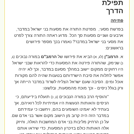
תפילת
הדרך
פתיחה
בפרשת מסעי,
מפרטת התורה את מסעות בני ישראל במדבר,
ארבעים ושניים מסעות סך הכל. מדוע ראתה התורה צורך לפרט
את מסעי בני ישראל במדבר? נאמרו בכך מספר פירושים
בראשונים:
א.
הרמב''ן
הביא את פירושו של
הרמב''ם
במורה נבוכים
(לג, א)
(ג,
שנימק, שהתורה פירטה את המסעות כדי להראות שבני ישראל
נ)
היו רחוקים ממקום יישוב במהלך מסעם במדבר, וכך לא יהיה
אפשר לתלות את סיבת הישרדותם בטענות שהיה להם מקורות
אוכל ומים. הסיבה שעם ישראל הצליח לשרוד במדבר הייתה אך
ורק בגלל ניסים - וכך מוכח מהמסעות, ובלשונו:
''והוסיף הרב במורה הנבוכים
תועלת בידיעתם, כי
(ג, נ)
הניסים והאותות הנעשות היו אמיתיות לכל רואיהם, אך
בעתיד לא יאמינו השומעים בהם, ויחשבו כי עמידתם
במדבר הזה היה קרוב מן הישוב מקום אשר בני אדם שם.
על כן הרחיק מליבות בני אדם המחשבות האלה, וחיזק
אלה האותות כולם בזיכרון המסעות,
כדי שיראו אותם