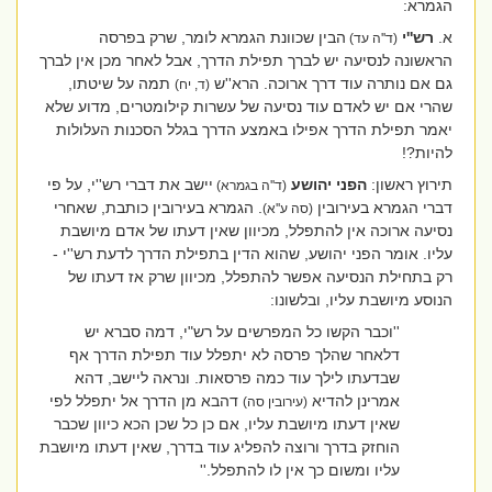
הגמרא:
א.
רש''י
הבין שכוונת הגמרא לומר, שרק בפרסה
(ד''ה עד)
הראשונה לנסיעה יש לברך תפילת הדרך, אבל לאחר מכן אין לברך
גם אם נותרה עוד דרך ארוכה. הרא''ש
תמה על שיטתו,
(ד, יח)
שהרי אם יש לאדם עוד נסיעה של עשרות קילומטרים, מדוע שלא
יאמר תפילת הדרך אפילו באמצע הדרך בגלל הסכנות העלולות
להיות?!
תירוץ ראשון:
הפני
יהושע
יישב את דברי רש''י, על פי
(ד''ה בגמרא)
דברי הגמרא בעירובין
. הגמרא בעירובין כותבת, שאחרי
(סה ע''א)
נסיעה ארוכה אין להתפלל, מכיוון שאין דעתו של אדם מיושבת
עליו. אומר הפני יהושע, שהוא הדין בתפילת הדרך לדעת רש''י -
רק בתחילת הנסיעה אפשר להתפלל, מכיוון שרק אז דעתו של
הנוסע מיושבת עליו, ובלשונו:
''וכבר הקשו כל המפרשים על רש"י, דמה סברא יש
דלאחר שהלך פרסה לא יתפלל עוד תפילת הדרך אף
שבדעתו לילך עוד כמה פרסאות. ונראה ליישב, דהא
אמרינן להדיא
דהבא מן הדרך אל יתפלל לפי
(עירובין סה)
שאין דעתו מיושבת עליו, אם כן כל שכן הכא כיוון שכבר
הוחזק בדרך ורוצה להפליג עוד בדרך, שאין דעתו מיושבת
עליו ומשום כך אין לו להתפלל.''