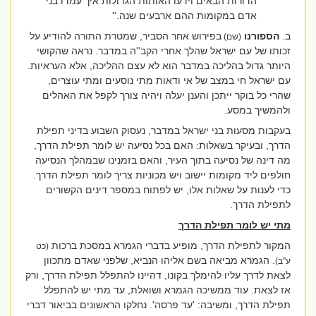
הדורות הבאים וידעו האותות הגדולות איך עמדו בני
אדם במקומות ההם ארבעים שנה.''
ב.
הספורנו
בפירוש אחר הסביר, שמטרת התורה להודיע על
(שם)
זכותו של עם ישראל שהלך אחרי הקב''ה במדבר. נראה שהקושי
היותר גדול בהליכה במדבר הוא לא עצם ההליכה, אלא העראיות.
עם ישראל חי במצב של אי ודאות מתי נוסעים ומתי עוצרים,
שהרי כל בוקר ייתכן והענן יעלה ויהיה צורך לקפל את האהלים
ולהמשיך במסע.
בעקבות מסעות בני ישראל במדבר, נעסוק השבוע בדיני תפילת
הדרך, ובעיקר בשאלות: האם בכל נסיעה יש לומר תפילת הדרך,
מה דינה של נסיעה בתוך העיר, והאם בזמנינו שבמהלך הנסיעה
חולפים ליד מקומות יישוב ויש מכוניות צריך לומר תפילת הדרך.
כדי לענות על שאלות אלו, יש לפתוח במספר דינים הקשורים
לתפילת הדרך.
מתי יש לומר תפילת הדרך
המקור לתפילת הדרך, מופיע בדברי הגמרא במסכת ברכות
(כט
. הגמרא מביאה בשם אליהו הנביא, שלפני שאדם מתכוון
ע''ב)
לצאת לדרך עליו להימלך בקונו, דהיינו להתפלל תפילת הדרך, ורק
אז לצאת. עוד ממשיכה הגמרא ושואלת, עד מתי יש להתפלל
תפילת הדרך, ומשיבה: 'עד פרסה'. נחלקו הראשונים בביאור דברי