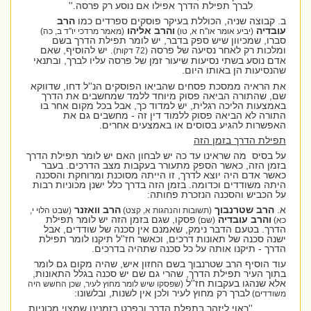
לברך תפילת הדרך אפילו אם נוסע רק פרסה
.''
ב. קבוצה שניה, הכוללת בעיקר פוסקים ספרדים כמו
הרב
עובדיה
והרב אליהו
(יביע אומר או''ח א, טו)
(מאמר מרדכי יו''ד ב, כה)
סברו, שמכיוון שיש ספק בדבר, יש לומר תפילת הדרך בשם
ומלכות רק לאחר נסיעה של פרסה
יש להוסיף, שאם
.
(72 דקות)
אדם נוסע בשתי נסיעות שיעור זמן של פרסה עליו לברך, ובתנאי
שהנסיעות הן באותו היום.
את הראיה ממסכת פסחים שהביאו הפוסקים הנ''ל דחו, שדווקא
שם, שהתורה הביאה פסוק מיוחד ללמד שמחשבים את הדרך
באמצעות הליכה רגלית, יש למדוד כך, אבל בכל מקום אחר בו
התורה לא הביאה פסוק ללמוד דין זה - מחשבים גם את
האפשרות להגיע בסוסים או באמצעים אחרים.
תפילת הדרך בזמן הזה
על בסיס
מה שראינו עד כה יש לבחון האם יש לומר תפילת הדרך
בזמן הזה, כאשר הספק מתעורר בעקבות מצב הדרכים. בעבר
כאשר אדם היה יוצא לדרך, זו הייתה מסוכנת ומרוחקת והסכנה
היתה משודדים וכדומה. בזמן הזה בדרך כלל ישנן מכוניות רבות
על הכביש והסכנה הנזכרת פחותה:
א.
הרב
שטרנבוך
הרב וואזנר
(תשובות והנהגות א, קצט)
(שבט הלוי י,
והרב עובדיה
פסקו, שגם בזמן הזה יש לומר תפילת
כא)
(שם)
הדרך. בטעם הדבר נימק, שאמנם אין סכנה של שודדים, אבל
ישנה סכנה של תאונות דרכים, וכאשר חז''ל תיקנו לומר תפילת
הדרך - תיקנו אותה על כל סכנה שתהיה בדרכים.
עוד הוסיף הרב שטרנבוך בשם החזון איש, שהיה מקום גם לומר
בתוך העיר תפילת הדרך, שהרי גם שם יש סכנה בגלל התאונות,
אלא שנהגו בעקבות חז''ל
(שפסקו שיש לומר מחוץ לעיר, שכן החשש היה
לברך רק מחוץ לעיר ולכן אין לשנות, ובלשונו:
משודדים)
''ראוי ליזהר בתפלת הדרך ובפרט בזמנינו שמצוי מכוניות