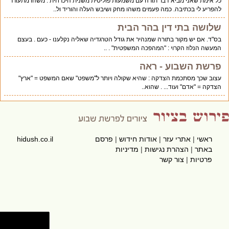
כל אימת שאני מביא דבר תורה עם משמעות פוליטית משנית היכרחית . משהו מתעורר
להפריע לי בכתיבה. כמה פעמים משהו מחק ושיבש העלה והוריד ול..
שלושה בתי דין בהר הבית
בס"ד. אם יש מקור בתורה שמנהיר את גודל הטרגדיה שאליה נקלענו - כעם . בעצם
המעשה הנלוז הקרוי : "המהפכה המשפטית" . ..
פרשת השבוע - ראה
עצוב שכך מסתכמת הצדקה : שהיא שקולה ויותר ל"משפט" שאם המשפט = "ארץ"
הצדקה = "אדם" ועוד... . שהוא..
ראשי
|
אתרי עזר
|
אודות חידוש
|
פרסם
hidush.co.il
באתר
|
הצהרת נגישות
|
מדיניות
פרטיות
|
צור קשר