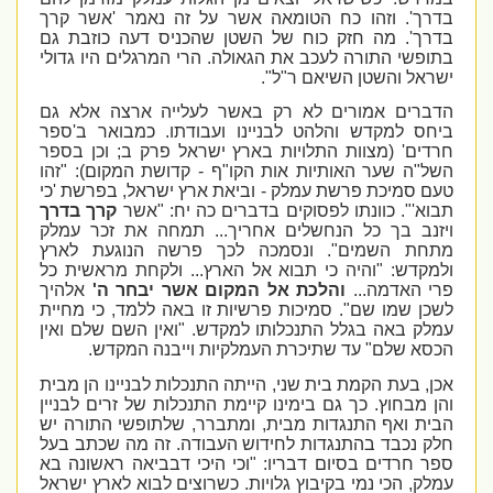
בדרך'. וזהו כח הטומאה אשר על זה נאמר 'אשר קרך
בדרך'. מה חזק כוח של השטן שהכניס דעה כוזבת גם
בתופשי התורה לעכב את הגאולה. הרי המרגלים היו גדולי
ישראל והשטן השיאם ר"ל".
הדברים אמורים לא רק באשר לעלייה ארצה אלא גם
ביחס למקדש והלהט לבניינו ועבודתו. כמבואר ב'ספר
חרדים' (מצוות התלויות בארץ ישראל פרק ב; וכן בספר
השל"ה שער האותיות אות הקו"ף - קדושת המקום): "זהו
טעם סמיכת פרשת עמלק - וביאת ארץ ישראל, בפרשת 'כי
תבוא'". כוונתו לפסוקים בדברים כה יח: "אשר
קרך בדרך
ויזנב בך כל הנחשלים אחריך... תמחה את זכר עמלק
מתחת השמים". ונסמכה לכך פרשה הנוגעת לארץ
ולמקדש: "והיה כי תבוא אל הארץ... ולקחת מראשית כל
פרי האדמה...
והלכת אל המקום אשר יבחר ה'
אלהיך
לשכן שמו שם". סמיכות פרשיות זו באה ללמד, כי מחיית
עמלק באה בגלל התנכלותו למקדש. "ואין השם שלם ואין
הכסא שלם" עד שתיכרת העמלקיות וייבנה המקדש.
אכן, בעת הקמת בית שני, הייתה התנכלות לבניינו הן מבית
והן מבחוץ. כך גם בימינו קיימת התנכלות של זרים לבניין
הבית ואף התנגדות מבית, ומתברר, שלתופשי התורה יש
חלק נכבד בהתנגדות לחידוש העבודה. זה מה שכתב בעל
ספר חרדים בסיום דבריו: "וכי היכי דבביאה ראשונה בא
עמלק, הכי נמי בקיבוץ גלויות. כשרוצים לבוא לארץ ישראל