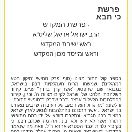
פרשת
כי תבא
פרשת המקדש
-
הרב ישראל אריאל שליט"א
ראש ישיבת המקדש
וראש ומייסד מכון המקדש
בספר קול התור מצינו (סוף פרק חמישי 'תיקון חטא
המרגלים') שמשהו מרוח העמלקיות דבק בישראל,
כמבואר שם, שהפסוק "אשר קרך בדרך" עניינו, קירור
השלהבת והלהט של ישראל לקיום מצוות ה'. וכגון, קירור
ההתלהבות מלעלות ארצה, דבר שדבק ב"תופשי התורה".
זו לשונו: "מה גדול הוא הכאב של העובדה שרבים מאחינו
בני ישראל... אשר התכוננו בהתלהבות לנסוע לארץ ישראל
במצות רבנו הגר"א, ונתקררו דווקא על ידי כמה מתופשי
התורה אשר לא ידעו ולא יבינו. וזה מה שכתב רבנו, כי
בקיבוץ גלויות יגבר הסטרא אחרא ר"ל. וזאת מה שנאמר
במדרש: 'כשישראל יוצאים מן הגלות עמלק מזדמן להם