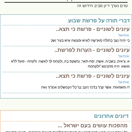
טרם נערך דיון סביב חידוש זה
ברי תורה על פרשת שבוע
יונים לשוניים - פרשת כי תצא..
יתיאל
֤י יִהְיֶה֙ נַעֲרָ֣ בְתוּלָ֔ה מְאֹרָשָׂ֖ה לְאִ֑ישׁ וּמְצָאָ֥הּ אִ֛ישׁ בָּעִ֖יר וְשָׁכַ
יונים לשוניים - הערות לפרשת..
יתיאל
 וְרָאִיתָ, בַּשִּׁבְיָה, אֵשֶׁת, יְפַת-תֹּאַר; וְחָשַׁקְתָּ בָהּ, וְלָקַחְתָּ לְךָ לְאִשָּׁה. ולקחת - פועל ללא
שא. היה מתבקש "וּלְקַחְתָהּ
יונים לשוניים - פרשת כי תצא..
יתיאל
משמעות: אֲשֶׁ֨ר קָֽרְךָ֜ בַּדֶּ֗רֶךְ וַיְזַנֵּ֤ב בְּךָ֙ כׇּל־הַנֶּחֱשָׁלִ֣ים אַֽחֲרֶ֔יךָ וְאַת
יונים אחרונים
מהפכות עושים בעם ישראל ...