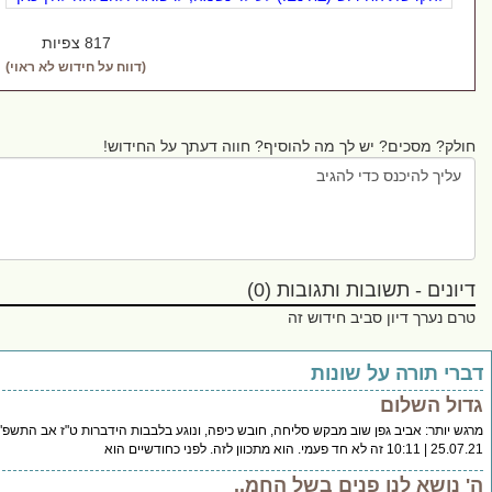
817 צפיות
(דווח על חידוש לא ראוי)
 מסכים? יש לך מה להוסיף? חווה דעתך על החידוש!
ם - תשובות ותגובות (0)
ערך דיון סביב חידוש זה
תורה על שונות
השלום
תר: אביב גפן שוב מבקש סליחה, חובש כיפה, ונוגע בלבבות הידברות ט"ז אב התשפ"א |
 כחודשיים הוא
שא לנו פנים בשל החמ..