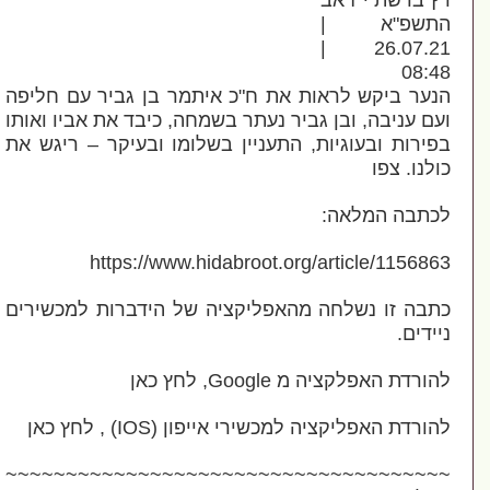
 ברשת י"ז אב
תשפ"א |
26.07.21 |
08:
ער ביקש לראות את ח"כ איתמר בן גביר עם חליפה
ם עניבה, ובן גביר נעתר בשמחה, כיבד את אביו ואותו
ירות ובעוגיות, התעניין בשלומו ובעיקר – ריגש את
לנו. צפו
תבה המלאה:
https://www.hidabroot.org/article/11568
בה זו נשלחה מהאפליקציה של הידברות למכשירים
ידים.
רדת האפלקציה מ Google, לחץ כאן
ורדת האפליקציה למכשירי אייפון (IOS) , לחץ כאן
~~~~~~~~~~~~~~~~~~~~~~~~~~~~~~~~~~~~