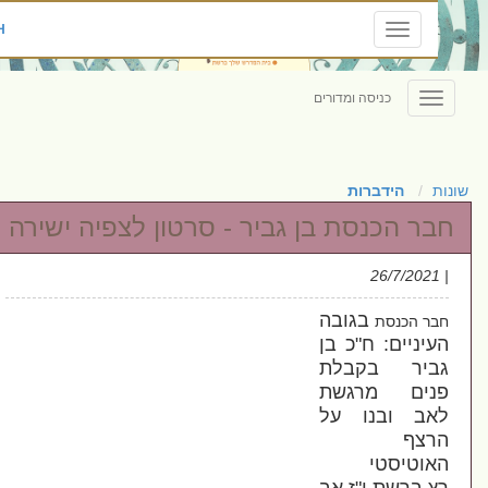
ENGLISH
Toggle
navigation
כניסה ומדורים
Toggle
navigation
הידברות
ר הכנסת בן גביר - סרטון לצפיה ישירה
בגובה
ר הכנסת
יניים: ח"כ בן
ביר בקבלת
נים מרגשת
אב ובנו על
רצף
וטיסטי