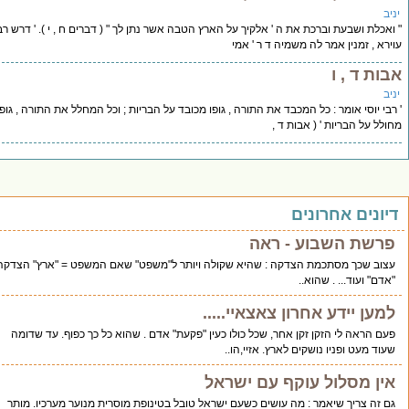
ושבעת וברכת את ה ' אלקיך על הארץ הטבה אשר נתן לך " ( דברים ח , י ). ' דרש רב
זמנין אמר לה משמיה ד ר ' אמי
ד , ו
סי אומר : כל המכבד את התורה , גופו מכובד על הבריות ; וכל המחלל את התורה , גופו
 הבריות ' ( אבות ד ,
ם אחרונים
 השבוע - ראה
כך מסתכמת הצדקה : שהיא שקולה ויותר ל"משפט" שאם המשפט = "ארץ" הצדקה =
עוד... . שהוא..
 יידע אחרון צאצאיי.....
אה לי הזקן זקן אחר, שכל כולו כעין "פקעת" אדם . שהוא כל כך כפוף. עד שדומה
ט ופניו נושקים לארץ. אזיי,הו..
מסלול עוקף עם ישראל
צריך שיאמר : מה עושים כשעם ישראל טובל בטינופת מוסרית מנוער מערכיו. מותר