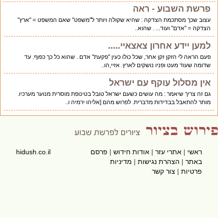
פרשת השבוע - ראה
עצוב שכך מסתכמת הצדקה : שהיא שקולה ויותר ל"משפט" שאם המשפט = "ארץ"
הצדקה = "אדם" ועוד... . שהוא..
למען יידע אחרון צאצאיי.....
פעם הראה לי הזקן זקן אחר, שכל כולו כעין "פקעת" אדם . שהוא כל כך כפוף. עד
שדומה שעוד מעט ופניו נושקים לארץ. אזיי,הו..
אין מסלול עוקף עם ישראל
גם זה צריך שיאמר : מה עושים כשעם ישראל טובל בטינופת מוסרית מנוער מערכיו.
מותר להתאבל בבדידות מדברית. לפרוש מהם [אליהו ירמיה ו..
ראשי
|
אתרי עזר
|
אודות חידוש
|
פרסם
hidush.co.il
באתר
|
הצהרת נגישות
|
מדיניות
פרטיות
|
צור קשר