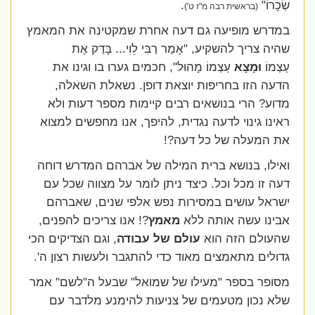
שְׂכָרוֹ"
.
(בראשית רבה מ"ז ט')
במדרש מופיעה גם דעה אחרת שמקטינה את המאמץ
שהיה צריך להשקיע, "אָמַר רַבִּי לֵוִי... בָּדַק אֶת
עַצְמוֹ
וּמָצָא
עַצְמוֹ מָהוּל", חכמים גערו בו וגינו את
הדעה הזו בחריפות יוצאת דופן. נשאלת השאלה,
מדוע? הרי בנושאים רבים קיימות מספר דעות ולא
ראינו גינוי לדעה נגדית, להיפך, אנו מחפשים למצוא
את המעלה של כל דעה?!
ואילו, בנושא ברית המילה של אברהם המדרש דוחה
דעה זו מכל וכל. כיצד ניתן לומר על מצווה שכל עם
ישראל עושים במסירות נפש אלפי שנים, שאברהם
אבינו עשה אותה ללא
מאמץ
?! אנו צריכים להפנים,
שהעולם הזה הוא
עולם של עבודה
, וגם הצדיקים הכי
גדולים מתאמצים מאוד כדי להתגבר ולעשות רצון ה'.
מסופר בספר "מעילו של שמואל" שבעל ה"לשם" אמר
שלא נכון מטעמים של צניעות להימנע מלדבר עם