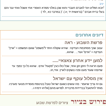
יב
יבא הפליט ויגד לאברם העברי והוא שכן באלני ממרא האמרי אחי אשכל ואחי ענר והם
לי ברית אברם " (בראשית יד ,יג ). '( במדבר כא , לד )
יונים אחרונים
פרשת השבוע - ראה
עצוב שכך מסתכמת הצדקה : שהיא שקולה ויותר ל"משפט" שאם המשפט = "ארץ"
הצדקה = "אדם" ועוד... . שהוא..
למען יידע אחרון צאצאיי.....
פעם הראה לי הזקן זקן אחר, שכל כולו כעין "פקעת" אדם . שהוא כל כך כפוף. עד
שדומה שעוד מעט ופניו נושקים לארץ. אזיי,הו..
אין מסלול עוקף עם ישראל
גם זה צריך שיאמר : מה עושים כשעם ישראל טובל בטינופת מוסרית מנוער מערכיו.
מותר להתאבל בבדידות מדברית. לפרוש מהם [אליהו ירמיה ו..