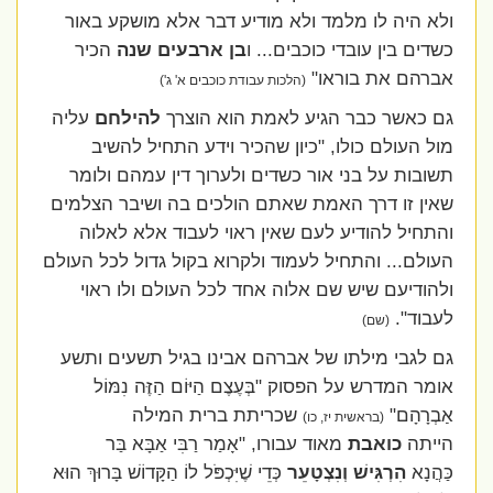
ולא היה לו מלמד ולא מודיע דבר אלא מושקע באור
כשדים בין עובדי כוכבים... ו
בן ארבעים שנה
הכיר
אברהם את בוראו"
(הלכות עבודת כוכבים א' ג')
גם כאשר כבר הגיע לאמת הוא הוצרך
להילחם
עליה
מול העולם כולו, "כיון שהכיר וידע התחיל להשיב
תשובות על בני אור כשדים ולערוך דין עמהם ולומר
שאין זו דרך האמת שאתם הולכים בה ושיבר הצלמים
והתחיל להודיע לעם שאין ראוי לעבוד אלא לאלוה
העולם... והתחיל לעמוד ולקרוא בקול גדול לכל העולם
ולהודיעם שיש שם אלוה אחד לכל העולם ולו ראוי
לעבוד".
(שם)
גם לגבי מילתו של אברהם אבינו בגיל תשעים ותשע
אומר המדרש על הפסוק "בְּעֶצֶם הַיּוֹם הַזֶּה נִמּוֹל
אַבְרָהָם"
שכריתת ברית המילה
(בראשית יז, כו)
הייתה
כואבת
מאוד עבורו, "אָמַר רַבִּי אַבָּא בַּר
כַּהֲנָא
הִרְגִּישׁ וְנִצְטָעֵר
כְּדֵי שֶׁיִּכְפֹּל לוֹ הַקָּדוֹשׁ בָּרוּךְ הוּא