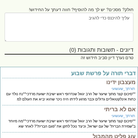
חולק? מסכים? יש לך מה להוסיף? חווה דעתך על החידוש!
דיונים - תשובות ותגובות (0)
טרם נערך דיון סביב חידוש זה
ברי תורה על פרשת שבוע
עצבון ידינו
ורתך_שעשועי
סיכום קצר מתוך שיעור של הרב יגאל שנדרופי ראש ישיבת ישועת מרדכי**נח נולד עם
ות אינלקטואליים גדולים וכבר מרגע לידתו היה ניכר שהוא יביא את העולם למ
ם לא בריתי
ורתך_שעשועי
סיכום קצר מתוך שיעור של הרב יגאל שנדרופי ראש ישיבת ישועת מרדכי**מה מיוחד
שמירת הברית" של עם ישראל, וכיצד נוכל לתקן את "פגם הברית"? לאחר שא
וג פליט מהמבול