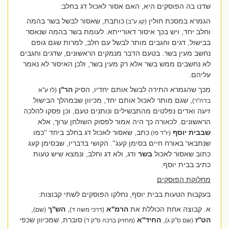
שדנו בה הפוסקים היא, האם אסור לאכול דג בחלב:
הגמרא במסכת חולין
כותבת, שאסור לבשל בשר בהמה
(קג ע''ב)
וחלב יחד, ויש בכך איסור דאורייתא. לעומת בשר בהמה שנאסר
בבישול, דגים וחגבים מותר לבשל עם חלב, למרות שגם גופם
נחשב מעין בשר. בטעם הדבר מנמקים הראשונים, שדגים וחגבים
לא נחשבים ממש בשר אלא רק מעין בשר, ולכן האיסור לא נאמר
עליהם.
מכך שהגמרא התירה לבשל אותם יחדיו, הסיק
הר''ן
(לז ע''א
, שגם מותר לאכול אותם יחד, מכיוון שבמהלך הבישול
בדה''ר)
זיעה ואדים נפלטים מהתבשילים ונותנים טעם, וכן פסקו להלכה
הראשונים. לכאורה כך היה אמור לפסוק השולחן ערוך, אלא
שבבית יוסף
כתב, שאסור לאכול דג בחלב ביחד ''כמו
(יו''ד פז)
שנתבאר באורח חיים בסימן קעג''. הקושי בדבריו, שבסימן קעג
כתוב שאסור לאכול
בשר
ודג,
ולא דג וחלב, ונמצא שיש טעות
כתיב בבית יוסף.
מחלוקת הפוסקים
בעקבות הטעות בבית יוסף, נחלקו הפוסקים לשתי קבוצות:
א. קבוצה אחת הכוללת את
הרמ''א
,
הש''ך
,
(דרכי משה ד)
(שם)
הט''ז
,
החיד''א
סוברת, שמכיוון שכפי
(שם ס''ק ג)
(מחזיק ברכה ס''ק ד)