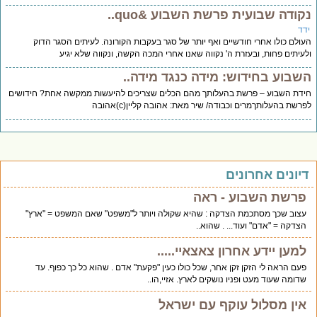
קודה שבועית פרשת השבוע &quo..
דד
ולם כולו אחרי חודשיים ואף יותר של סגר בעקבות הקורונה. לעיתים הסגר הדוק
עיתים פחות, ובעזרת ה' נקווה שאנו אחרי המכה הקשה, ונקווה שלא יגיע
שבוע בחידוש: מידה כנגד מידה..
דת השבוע – פרשת בהעלותך מהם הכלים שצריכים להיעשות ממקשה אחת? חידושים
רשת בהעלותךמרים וכבודה/ שיר מאת: אהובה קליין(c)אהובה
יונים אחרונים
פרשת השבוע - ראה
עצוב שכך מסתכמת הצדקה : שהיא שקולה ויותר ל"משפט" שאם המשפט = "ארץ"
הצדקה = "אדם" ועוד... . שהוא..
למען יידע אחרון צאצאיי.....
פעם הראה לי הזקן זקן אחר, שכל כולו כעין "פקעת" אדם . שהוא כל כך כפוף. עד
שדומה שעוד מעט ופניו נושקים לארץ. אזיי,הו..
אין מסלול עוקף עם ישראל