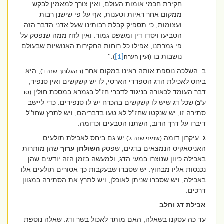
חקירת חכמי אומות העולם, ואין צורך למאמין לבקש
ממקום אחר ראיות וטענות, אף על פי שישנן רבות
ועצומות, כי תספיק קבלת רבותינו שעל אדני הדבר הזה
הטביעו ויסדו דין ומשפט גמור. ואין לזוז ממה שנפסק על
פי גמרתנו, אפילו כל רוחות החקירות האנושיות שבעולם
נושבות בו
.''
(ועיין הערה
[1]
)
ב. השלכה נוספת אותה ראינו במקום אחר
, היא
(בהעלותך שנה ו')
ביחס לאכילת הדג הספרדי הארסי, לו יש קשקשים ואין סנפיר,
דבר העומד לכאורה בניגוד לדברי חז''ל בגמרא במסכת חולין
(
סו
שכל דג שיש לו קשקשים בהכרח יש לו סנפירים. כדי ליישב
ע''ב
)
סתירה זו, יש שנקטו שחז''ל לא טעו בדבריהם, ויש לתרץ שחז''ל
דיברו על דרך הרוב, השתנו הטבעים וכדומה.
ג. עיקרון דומה
יש גם ביחס לאכילת תולעים
(שמיני שנה ג')
האניסאקיס הנמצאים בדגים, שפסק
השולחן ערוך
שהן מותרות
באכילה כיוון שנוצרו במעי הדג, ולמעשה בזמן הזה יודעים שהן
נכנסות אליו מבחוץ. יש שסברו שבעקבות כך אסורים תולעים אלו
באכילה, ויש שסברו שניתן לאוכלן, ויש לתרץ את הסתירה במגוון
דרכים.
אכילת דג וחלב
עד כה עסקנו בשאלה, האם מותר לאכול בשר ודג. שאלה נוספת