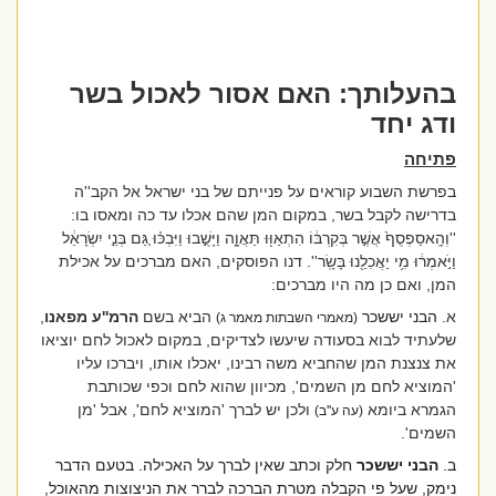
בהעלותך: האם אסור לאכול בשר
ודג
יחד
פתיחה
בפרשת השבוע קוראים על פנייתם של בני ישראל אל הקב''ה
בדרישה לקבל בשר, במקום המן שהם אכלו עד כה ומאסו בו:
''וְהָֽאסַפְסֻף֙ אֲשֶׁ֣ר בְּקִרְבּ֔וֹ הִתְאַוּ֖וּ תַּאֲוָ֑ה וַיָּשֻׁ֣בוּ וַיִּבְכּ֗וּ גַּ֚ם בְּנֵ֣י יִשְׂרָאֵ֔ל
וַיֹּ֣אמְר֔וּ מִ֥י יַאֲכִלֵ֖נוּ בָּשָֽׂר''.
דנו הפוסקים, האם מברכים על אכילת
המן, ואם כן מה היו מברכים:
א.
הבני יששכר
הביא בשם
הרמ''ע מפאנו
,
(מאמרי השבתות מאמר ג)
שלעתיד לבוא בסעודה שיעשו לצדיקים, במקום לאכול לחם יוציאו
את צנצנת המן שהחביא משה רבינו, יאכלו אותו, ויברכו עליו
'המוציא לחם מן השמים', מכיוון שהוא לחם וכפי שכותבת
הגמרא ביומא
ולכן יש לברך 'המוציא לחם', אבל 'מן
(עה ע''ב)
השמים'.
ב.
הבני
יששכר
חלק וכתב שאין לברך על האכילה. בטעם הדבר
נימק, שעל פי הקבלה מטרת הברכה לברר את הניצוצות מהאוכל,