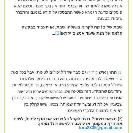
אין זה משנה לאחר שידוע שבזמן הזה אין בכך סכנה, וכשם שלא
פוסקים כדעת הגמרא כאשר התבססו על הידע בזמנם והתברר
שיסודו בטעות.
שבת שלום! קח לקרוא בשולחן שבת, או תעביר בבקשה
הלאה על מנת שעוד אנשים יקראו
[2]
...
החזון איש
גם סבר שחז''ל יכולים לטעות, אבל בכל זאת
[1]
(יו''ד ה)
סבר שאסור להרוג כינה וכדומה. בטעם הדבר נימק, שלמרות
שחז''ל פסקו הלכה על פי המידע הרפואי בזמנם, כך נקבע למרות
שיודעים שהמידע הזה מוטעה
(ולכן למרות שיודעים שחלק מהטריפות
. אם כי, ייתכן
שהיו בזמן חז''ל אינן טריפות, עדיין ממשיכים להתייחס אליהן כך)
שבעניין אכילת דג ובשר יודה שמותר, מכיוון שיש לחלק בין
רפואות למצוות וכדברי הגאונים.
מצאת טעות? רוצה לקבל כל שבוע את הדף למייל, לשים
[2]
את הדף במקומך או להעביר למשפחה? מוזמן:
tora2338@gmail.com