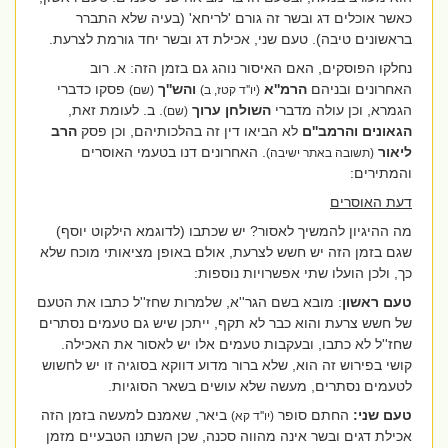
כאשר אוכלים דג ובשר זה גורם 'לריחא' (בעיה שלא התברר
בראשונים טיבה). טעם שני, אכילת דג ובשר יחד גורמת לצרעת.
נחלקו הפוסקים, האם האיסור נוהג גם בזמן הזה: א. רוב
האחרונים ובניהם
הרמ''א
והש''ך
פסקו כדברי
(יו''ד קטז, ב)
(שם)
הגמרא, וכן עולה מדברי
השולחן ערוך
. ב. לעומת זאת,
(שם)
הגאונים והרמב''ם
לא הביאו דין זה בהלכותיהם, וכן פסק
הרב
ליאור
. האחרונים דנו בטעמי האוסרים
(תשובה באתר ישיבה)
והמתירים:
דעת האוסרים
מה ההיגיון להמשיך לאסור? יש שכתבו (לדוגמא הילקוט יוסף)
שגם בזמן הזה יש חשש לצרעת, אולם באופן מציאותי מוכח שלא
כך, ולכן הועלו שתי אפשרויות נוספות:
טעם ראשון
: מובא בשם הגר''א, שלמרות שחז''ל כתבו את הטעם
של חשש צרעת והוא כבר לא תקף, ייתכן שיש גם טעמים נסתרים
שחז''ל לא כתבו, ובעקבות טעמים אלו יש לאסור את האכילה.
קושי בפירוש זה הוא, שלא ברור מדוע דווקא בסוגיה זו יש לחשוש
לטעמים נסתרים, מעשה שלא עושים בשאר הסוגיות.
טעם שני:
החתם סופר
ביאר, שאמנם למעשה בזמן הזה
(יו''ד קא)
אכילת דגים ובשר אינה מהווה סכנה, שכן השתנו הטבעיים מזמן