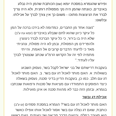
ופירש שהגמרא במסכת יומא
הכותבת שהמן היה נבלע
(שם)
באיברים, כוונתה שהמן היה נקי מפסולת רוחנית, ולא היה צריך
לברר את הניצוצות מתוכו - משום כך אין צורך לברך על אכילתו.
ובלשונו:
''נענה אחד מן החברים, כמדומה לא בירכו ברכה על המן
כל עיקר כיוון שהוא לחם שנבלע באיברים
(יומא עה ע''ב)
שלא היה בו בירור, כי כל עיקר הברכה לברר ניצוצין
ולהפרידם מן הפסולת, ובמן לא היה פסולת, ונהניתי
מאד כי לדעתי הדברים קרובים אל האמת, והייתי
מתמיה לפי זה על הקדוש הרמ"ע שכתב שנצטרך לברך
עליו לעתיד.''
בעקבות דרישתם של בני ישראל לקבל בשר, נעסוק השבוע
בשאלות: א. האם מותר לאכול דג עם בשר. ב. האם מותר לאכול
דג עם חלב. כמו כן, בעקבות הדיון בדיני סכנה, נעסוק בשאלה
כיצד הפוסקים התמודדו עם מציאות של סכנות ורפואות שנכתבו
בגמרא, ובזמן הזה כבר לא מהוות סכנה או אינן מועילות.
אכילת דג ובשר
האם מותר לאכול דג עם בשר? הגמרא במסכת פסחים
(עו ע''ב)
כותבת, שאם דג נצלה עם בשר אסור לאכול אותו אפילו כאשר
הוא מעורב במלח, ובטעם הדבר מביאה שני טעמים. טעם ראשון,