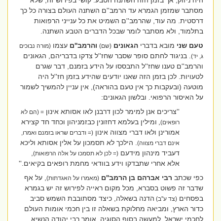
היה ניזוק, אך בזמן הזה השתנה הטבע. קושי בפירוש זה, שלא
מסתבר שמזמן הגמרא עד הרמב''ם השתנה העולם בצורה כל כך
דרסטית. מה עוד, שהרמב''ם השמיט את כל ענייני הרפואות
בתלמוד, ולא מסתבר לומר שבכל הדברים הטבע השתנה.
טעם שני
מובא בדברי
הגאונים
והרמב''ם
עצמו
(שם)
(מורה נבוכים
.
בניגוד לחתם סופר שסבר שחז''ל צדקו בדבריהם, הגאונים
ג, יד)
והרמב''ם טענו שחז''ל התבססו על הידע בזמנם, דבר שגרם
לטעויות. לכן בזמן הזה שאנו יודעים שהידע בזמן חז''ל היה
מוטעה (ובעקבות כך אין טעם בהוראה), אין עניין להמשיך לשמור
על האיסור הרפואי. ובלשון הגאונים:
''צריכים אנן למימר לכון דרבנן לאו אסותא אינון
= (הם לא
,
ומילין בעלמא דחזונין כבזמניהון וכחד חד קצירא
רופאים)
אמורינן ולאו דברי מצווה אינון
(= ודברים שראו בזמנם ואמרו,
. הילכך לא תסמכון על אלין אסותא וליכא
אינם דברי מצווה)
דעביד מינהון מידעם
,
(= לכן לא תסמכו על אלה הרפואות)
אלא אחרי שתבדקו וידע בוודאי מחמת רופאים בקיאים.''
כפי שכתב
רבי אברהם בן הרמב''ם
, על אף
(מאמרו על האגדתות)
שדבר זה פשוט בסברא, מכל מקום ראייה לפירוש זה יש בגמרא
בפסחים
הדנה בשאלה, כיצד מסתובבת השמש סביב
(צד ע''ב)
כדור הארץ, ומביאה מחלוקת בשאלה זו בין חכמי אומות העולם
לחכמי ישראל. למעשה בסוף הסוגיה, אומר רבי יהודה הנשיא