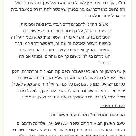
חז''ל, אך בכל זאת אין לאכול בשר ודג בגלל שכך נהג עם ישראל,
וזה נחשב כמו דבר שנאסר במניין שאפשר להתירו רק במעמד בית
דין גדול יותר. ובלשונו:
''משום דחזינן לרמב"ם דרב גוברי ברפואות וטבעיות
שהשמיט הנ''ל, על כן ניסה בחקירתו ומצא שנשתנו
הטבעים בזה. והשתא נהי
שלא נסמוך על זה
(= ועכשיו נניח)
לעשות מעשה לאכלם זה עם זה, דאפשר דהוי כמו דבר
הנאסר במניין, ואפשר דלא שייך בזה כל הני תירוצים
הנאמרים בגילוי ומשום כך אנו נזהרים, ומנהג אבותינו
תורה.''
קושי בטיעון זה הוא כפי שעולה מפסיקת הגאונים והרמב''ם, חלק
מעם ישראל נהג לאכול בשר ודג, כך שלא מדובר במנהג שקיבלו
כל עם ישראל. כמו כן, גם אם כל עם ישראל היה נוהג שלא לאכול,
עדיין אין זה אומר שבהכרח יש להמשיך לנהוג כך, ולא כל מנהג
שעם ישראל קיבל, יש להמשיך בו אם התברר שאין בו ממש.
דעת המתירים
מה טעם המתירים? נאמרו שתי אפשרויות:
טעם ראשון
הביא
החתם סופר
שביאר, שלדעת הרמב''ם
(שם)
השתנו הטבעיים. כלומר בזמן חז''ל אכן אדם שהיה אוכל בשר ודג