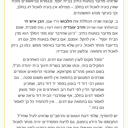
שראינו מדובר בטעות כתיב בבית יוסף, ובגמרא ובראשונים מוכח
שאין בעיה לאכול דג בחלב – ממילא אין בעיה לאכול דג בחלב,
וכך בעיקר מנהג האשכנזים.
ב. קבוצה שניה הכוללת את
הלבוש
,
הבן איש חי
(יו''ד שם)
והרב
עובדיה
סוברת, שגם
(בהעלותך שנה שנייה)
(יחווה דעת ו, מח)
אם מדובר בטעות כתיב: ''כיוון שהדבר יצא מפי המלך הוא מרן
הבית יוסף'' - אין להקל. אמנם, אם בישלו בטעות חלב עם דג
בדיעבד מותר לאכול, כיוון שלא מדובר באיסור ממש. כמו כן, ניתן
לאכול דג וחמאה. ובלשון הרב עובדיה:
''ומכל מקום לענין חמאה עם דגים, רבו האחרונים
המקילים בזה, וכמו שכתב בשו"ת חינוך בית יהודה הנ"ל,
בשם הגאון מהר"ם מקראקא, שחכמי הרופאים אומרים
שבדגים המטוגנים בחמאה אין לחוש משום סכנה... גם
הגאון רבי דוד די בוטון בספר יד דוד כתב, שמכיון
שמעיקר הדין לפי דעת רוב האחרונים אין יסוד מוצק
לאסור דגים בחלב, אף שמדברי הבית דוד נראה שיש
לאסור גם בחמאה עם דגים... אין להחמיר כל כך לאסור
גם בזה.''
יש להוסיף, שלפי דעת הגאונים והרמב''ם שראינו לעיל שחז''ל
התבססו על הידע בזמנם, גם לדעת הספרדים יהיה מותר לאכול
דג וחלב, מכיוון שאפילו אם אכן הבית יוסף התכוון למה שכתב,