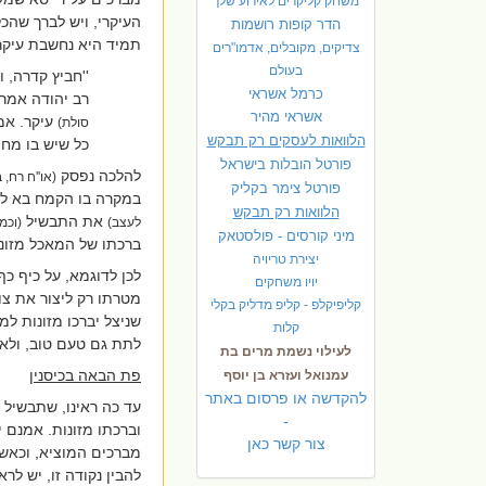
משחק קליקרים לאירוע שלך
העיקרי, ויש לברך שהכל
הדר קופות רושמות
תמיד היא נחשבת עיקרי
צדיקים, מקובלים, אדמו"רים
בעולם
''חביץ קדרה, ו
כרמל אשראי
רב יהודה אמר:
אשראי מהיר
עיקר. אמר
סולת)
הלוואות לעסקים רק תבקש
כל שיש בו מחמש
פורטל הובלות בישראל
להלכה נפסק
(או''ח רח, 
פ
ורטל צימר בקליק
במקרה בו הקמח בא לה
הלוואות רק תבקש
את התבשיל
לעצב)
(וכמ
מיני קורסים - פולסטאק
ברכתו של המאכל מזונו
יצירת טריויה
לכן לדוגמא, על כיף כ
יויו משחקים
מטרתו רק ליצור את צו
קליפיקלפ - קליפ מדליק בקלי
שניצל יברכו מזונות ל
קלות
לתת גם טעם טוב, ולא
לעילוי נשמת מרים בת
פת הבאה בכיסנין
עמנואל ועזרא בן יוסף
להקדשה או פרסום באתר
עד כה ראינו, שתבשיל
-
וברכתו מזונות. אמנם 
צור קשר כאן
מברכים המוציא, וכאש
להבין נקודה זו, יש לר