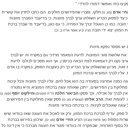
ים בזה ואפשר דמודו להדדי.''
חיי אדם
חלקו, וסברו שהפירושים חולקים. הם כתבו לתרץ את קושיית
(מג, ט)
צד לפסוק הכריע השולחן ערוך לברך מזונות, כי בדיעבד המברך מזונות
חובה. כמו כן האוכל יברך על המחיה, כי גם כאן, בדיעבד מי שברך ברכת
 המזון יצא ידי חובה
.
(עיין יביע אומר או''ח ב, יב)
יש מספר נפקא מינות:
 את שלושת סוגי המזונות. לדעת המאמר מרדכי גם במקרה זה יש לברך
ערוך נקט רק דוגמאות לפת הבאה בכיסנין, אך הוא מסכים לכולם. לדעת
 זאת, מכיוון שהשולחן ערוך הכריע כך רק בעקבות הספק, במקרה בו אדם
 עליו לברך המוציא וברכת המזון.
ה כמנה אחרונה בסעודה בה הוא אכל לחם, עליו לברך מזונות וככל קינוח
מחלוקת בין הפירושים, ייתכן שאותה עוגה ברכתה המוציא והיא נפטרה
ין לברך על אכילה, וכך פסקו
הביאור הלכה
והילקוט
יוסף
(ד''ה טעונים)
(קעז, ג)
. לעומת זאת,
הרב אליהו
פסק שאין מחלוקת בין הפירושים,
(קצשו''ע מג, ט)
 עוגה שאוכלים לקינוח, כי ברכתה בוודאי מזונות.
ל ספק, עדיף לברכת ברכת המזון, ורק אז לאכול את העוגה שאז בוודאי שיש
שרות נוספת
הציע
החיי אדם
, שיכוון בפירוש בברכת
(אך פחות טובה)
(מג, ט)
ל בסוף הארוחה, שבמקרה זה בוודאי פוטר את העוגה מברכה כי אין דינה כל