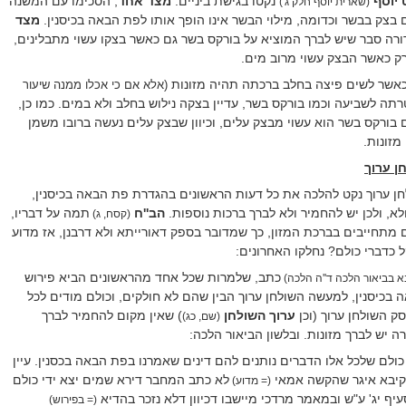
 יוסף
נקטו בגישת ביניים.
מצד אחד
, הסכימו עם המשנה
(שארית יוסף חלק ג')
צק בבשר וכדומה, מילוי הבשר אינו הופך אותו לפת הבאה בכיסנין.
מצד
רה סבר שיש לברך המוציא על בורקס בשר גם כאשר בצקו עשוי מתבלינים,
 רק כאשר הבצק עשוי מרוב מים.
כאשר לשים פיצה בחלב ברכתה תהיה מזונות
(אלא אם כי אכלו ממנה שיעור
תה לשביעה וכמו בורקס בשר, עדיין בצקה נילוש בחלב ולא במים. כמו כן,
 בורקס בשר הוא עשוי מבצק עלים, וכיוון שבצק עלים נעשה ברובו משמן
מזונות.
ן ערוך
לחן ערוך נקט להלכה את כל דעות הראשונים בהגדרת פת הבאה בכיסנין,
לא, ולכן יש להחמיר ולא לברך ברכות נוספות.
הב''ח
תמה על דבריו,
(קסח, ג)
תחייבים בברכת המזון, כך שמדובר בספק דאורייתא ולא דרבנן, אז מדוע
 כדברי כולם? נחלקו האחרונים:
כתב, שלמרות שכל אחד מהראשונים הביא פירוש
א בביאור הלכה ד''ה הלכה)
בכיסנין, למעשה השולחן ערוך הבין שהם לא חולקים, וכולם מודים לכל
ק השולחן ערוך (וכן
ערוך השולחן
) שאין מקום להחמיר לברך
(שם, כג)
 יש לברך מזונות. ובלשון הביאור הלכה:
 כולם שלכל אלו הדברים נותנים להם דינים שאמרנו בפת הבאה בכסנין. עיין
עקיבא איגר שהקשה אמאי
לא כתב המחבר דירא שמים יצא ידי כולם
(= מדוע)
יף יג' ע"ש ובמאמר מרדכי מיישבו דכיוון דלא נזכר בהדיא
(= בפירוש)