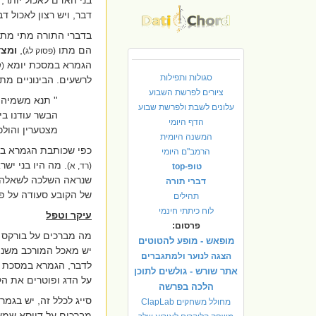
דבר, ויש רצון לאכול ד
בדברי התורה מתי מתו
הם מתו
,
ומצד
(פסוק לג)
הגמרא במסכת יומא
(
סגולות ותפילות
לרשעים. הבינוניים מת
ציורים לפרשת השבוע
''
תנא משמיה ד
עלונים לשבת ולפרשת שבוע
הבשר עודנו בי
הדף היומי
מצטערין והולכי
המשנה היומית
כפי שכותבת הגמרא ב
הרמב"ם היומי
. מה היו בני יש
(רד, א)
טופ-top
שנראה השלכה לשאלה זו
דברי תורה
של הקובע סעודה על פת
תהילים
לוח כיתתי חינמי
עיקר וטפל
פרסום:
מה מברכים על בורקס 
מופאש - מופע להטוטים
יש מאכל המורכב משני 
הצגה לנוער ולמתגברים
לדבר, הגמרא במסכת 
אתר שורש - גולשים לתוכן
על הדג ופוטרים את הק
הלכה בפרשה
סייג לכלל זה, יש בגמ
מחולל משחקים ClapLab
מברכים על דייסא שמ