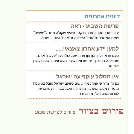
דיונים אחרונים
פרשת השבוע - ראה
עצוב שכך מסתכמת הצדקה : שהיא שקולה ויותר ל"משפט"
שאם המשפט = "ארץ" הצדקה = "אדם" ועוד... . שהוא..
למען יידע אחרון צאצאיי.....
פעם הראה לי הזקן זקן אחר, שכל כולו כעין "פקעת" אדם .
שהוא כל כך כפוף. עד שדומה שעוד מעט ופניו נושקים לארץ.
אזיי,הו..
אין מסלול עוקף עם ישראל
גם זה צריך שיאמר : מה עושים כשעם ישראל טובל בטינופת
מוסרית מנוער מערכיו. מותר להתאבל בבדידות מדברית.
לפרוש מהם [אליהו ירמיה ו..