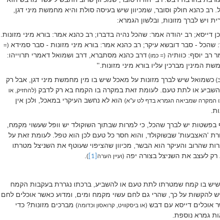
. רב
כהנא חולק וסובר,
שמכיוון שיש בעיסה סולת והיא מחמשת מיני דגן,
ת ויש לברך מזונות, ובלשון הגמרא:
כן דייסא; רב יהודה אמר: שהכל נהיה בדברו; רב כהנא אמר: בורא מיני מזונות.
 שהכל - סבר דובשא עיקר; רב כהנא אמר: בורא מיני מזונות - סבר סמידא
(=
 רב יוסף: כוותיה
דרב כהנא מסתברא, דרב ושמואל דאמרי תרוייהו:
(= כמו)
ת המינין מברכין עליו בורא מיני מזונות.''
כשמואל שיש לברך מזונות על מאכל שיש בו מין מחמשת מיני דגן, אבל רק
ב)
שביע או לתת טעם. לעומת זאת במקרה בו הקמח בא רק לדבק
(להחזיק, או
הוא לא נחשב העיקרי במאכל, ולכן אין
ו המקרה שמביאה הגמרא בדף לט ע''א)
ת.
ף בפשטות יש לברך שהכל, כי למרות שבתוך השוקולד יש וופל שעשוי מקמח,
רת 'האצבעות' שבשוקולד, והוא חסר כל טעם לכן הוא טפל. לעומת זאת על
מרות שהרוב והעיקר הוא הבשר, מכיוון שהציפוי שעוטף את השניצל מטרתו
 רק לעצב את השניצל בצורה יפה
.
(ועיין הערה
[1]
)
 שיש בו קמח שמטרתו לתת טעם או להשביע, ברכתו נגררת בעקבות הקמח
יש להקשות על כך, שהרי גם לחם עשוי מקמח ומים, ומדוע כאשר אוכלים לחם
ר אוכלים דייסא עם דבש
מברכים מזונות? כדי
(או ביסקוויט, קרואסון וכדומה)
אות גמרא נוספת.