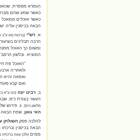
הגמרא מספרת, שכאשר ר
כאשר שמע שהם מברכים
כאשר אוכלים ממאכל ז
הבאה בכיסנין עליה יש 
א.
רש''י
(ברכות מא ע''ב 
הרבה תבלינים בשיעור 
ומשום כך האוכל ממנה 
המוציא. ובלשון הרמב''
''האוכל פת חי
ולאחריה ארבע 
ואפאה והיא הנ
ואם קבע סעוד
ב.
רבינו יונה
(כט ע''א בד
העשוי בצורת כיס, שבת
. ג. פירוש ש
מלשון כיס)
האי גאון
, שפת הבאה ב
להלכה פסק
השולחן
ע
הבאה בכיסנין וברכתו 
ממים
(ולכן עוגה ברכתה מ