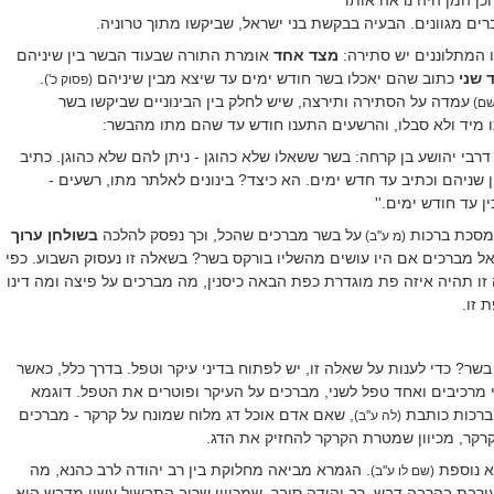
ברים מגוונים. הבעיה בבקשת בני ישראל, שביקשו מתוך טרוניה.
 המתלוננים יש סתירה:
מצד אחד
אומרת התורה שבעוד הבשר בין שיניהם
 שני
כתוב שהם יאכלו בשר חודש ימים עד שיצא מבין שיניהם
.
(פסוק כ')
עמדה על הסתירה ותירצה, שיש לחלק בין הבינוניים שביקשו בשר
שם)
ו מיד ולא סבלו, והרשעים התענו חודש עד שהם מתו מהבשר:
רבי יהושע בן קרחה: בשר ששאלו שלא כהוגן - ניתן להם שלא כהוגן. כתיב
ן שניהם וכתיב עד חדש ימים. הא כיצד? בינונים לאלתר מתו, רשעים -
ן עד חודש ימים.''
מסכת ברכות
על בשר מברכים שהכל, וכך נפסק להלכה
בשולחן ערוך
(מ ע''ב)
ראל מברכים אם היו עושים מהשליו בורקס בשר?
בשאלה זו נעסוק השבוע. כפי
 תהיה איזה פת מוגדרת כפת הבאה כיסנין, מה מברכים על פיצה ומה דינו
 זו.
בשר?
כדי לענות על שאלה זו, יש לפתוח בדיני עיקר וטפל. בדרך כלל, כאשר
מרכיבים ואחד טפל לשני, מברכים על העיקר ופוטרים את הטפל. דוגמא
ברכות כותבת
, שאם אדם אוכל דג מלוח שמונח על קרקר - מברכים
(לה ע''ב)
רקר, מכיוון שמטרת הקרקר להחזיק את הדג.
רא נוספת
. הגמרא מביאה מחלוקת בין רב יהודה לרב כהנא, מה
(שם לו ע''ב)
עורבת בהרבה דבש.
רב
יהודה סובר, שמכיוון שרוב התבשיל עשוי מדבש הוא