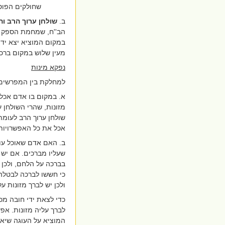
שחולקים הפוסק
ב.
שולחן ערוך הרב
וה
הב''ח, שמחמת הספק כי
במקום המוציא יצא ידי 
מעין שלוש במקום ברכת
נפקא מינות
למחלקת בין המפרשים 
א. במקום בו אדם אכל
מזונות, שהרי השולחן 
שולחן ערוך הרב לעומת
אכל את כל האפשרויות,
ב. האם אדם שאוכל עוג
שעליו מברכים. אם יש 
בברכה על הלחם, ולכן א
כי חששו לברכה לבטלה
ולכן יש לברך מזונות על
כדי לצאת ידי חובה מכ
לברך עליה מזונות. אפ
המוציא על העוגה שיאכ