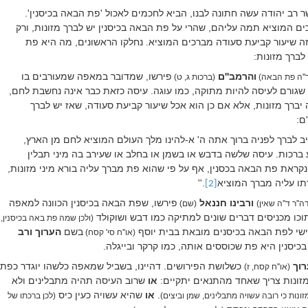
ב יהודה עשה חתונה לבנו, הביא לחכמים לאכול 'פת הבאה בכיסנין'.
 המוציא תמה עליהם, שהרי על פת הבאה בכיסנין יש לברך מזונות, ורק
ה שיעור קביעת סעודה מברכים המוציא. נחלקו הראשונים, מה היא פת
לברך מזונות:
והרמב''ם
פירשו, שמדובר במאפה שמעורבים בו
ד''ה פת הבאה)
(ברכות ג, ט)
שגורם לעיסה להיות מתוקה, כמו עוגה. עיסה כזאת כבר אינה נחשבת לחם,
יברך מזונות, אלא אם כן הוא אכל שיעור קביעת סעודה, שאז יש לברך
ם:
יב לברך לפניה ברוך אתה ה' א-להינו מלך העולם המוציא לחם מן הארץ,
ברכות. עיסה שלשה בדבש או בשמן או בחלב או שעירב בה מיני תבלין
קראת פת הבאה בכסנין, אף על פי שהוא פת מברך עליה בורא מיני מזונות,
תו עליה מברך המוציא
.''
[2]
ורבינו חננאל
פירשו, שפת הבאה בכיסנין הכוונה למאפה
ה''ר ד''ה שאין)
(שם)
וכו מכניסים דברים שונים למתיקה כמו דבש ושוקולד
(ולכן שמה פת באה בכיסנין,
לישי לפת הבאה בכיסנים מובאת בבית יוסף
בשם
הערוך ורב
(או''ח סי' קסח)
כיסנין היא פת שכוססים אותה, כמו קרקר ובייגלה.
רוך
כשלושת הפירושים. דהיינו, בשביל שמאפה כלשהו יוגדר כפת
(או''ח קסח, ז)
מזונות צריך שאחד מהתנאים יתקיים:
או
שרוב העיסה תהיה מתבלינים ולא
.
או
שהיא עשויה כעין כיס
זונות כי רובה עשויה מתבלינים, שמן וביצים)
(לכן ברכתו של