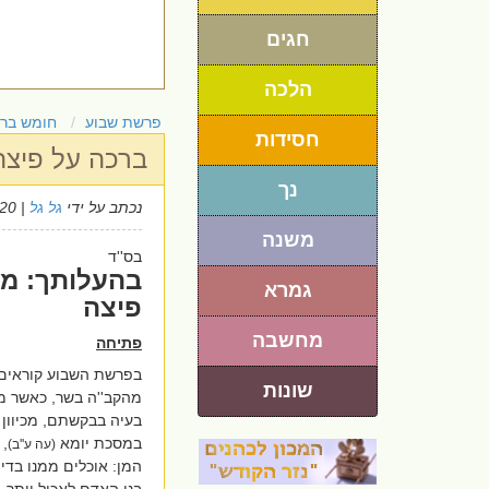
חגים
הלכה
פרשת שבוע
חומש בר
חסידות
ברכה על פיצה
נך
נכתב על ידי
גל גל
| 3/6/2020
משנה
פ
בס''ד
בהעלותך: מה
גמרא
פיצה
מחשבה
פתיחה
בפרשת השבוע קוראים 
שונות
מהקב''ה בשר, כאשר מב
בעיה בבקשתם, מכיוון
במסכת יומא
, 
(עה ע''ב)
המן: אוכלים ממנו בדי
בני האדם לאכול יותר, 