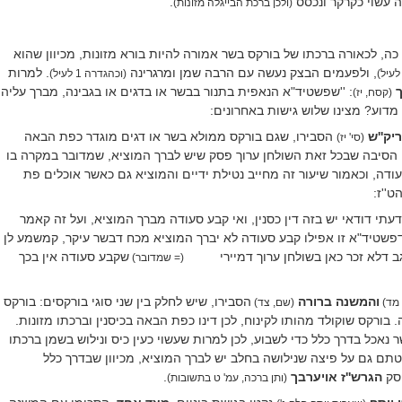
 עשוי כקרקר ונכסס
.
(ולכן ברכת הבייגלה מזונות)
כה, לכאורה ברכתו של בורקס בשר אמורה להיות בורא מזונות, מכיוון שהוא
, ולפעמים הבצק נעשה עם הרבה שמן ומרגרינה
. למרות
(וכהגדרה 1 לעיל)
:
''שפשטיד"א הנאפית בתנור בבשר או בדגים או בגבינה, מברך עליה
(קסח, יז)
מדוע? מצינו שלוש גישות באחרונים:
יק''ש
הסבירו, שגם בורקס ממולא בשר או דגים מוגדר כפת הבאה
(סי' יז)
ת. הסיבה שבכל זאת השולחן ערוך פסק שיש לברך המוציא, שמדובר במקרה בו
ודה, וכאמור שיעור זה מחייב נטילת ידיים והמוציא גם כאשר אוכלים פת
ט''ז:
דעתי דודאי יש בזה דין כסנין, ואי קבע סעודה מברך המוציא, ועל זה קאמר
פשטיד"א זו אפילו קבע סעודה לא יברך המוציא מכח דבשר עיקר, קמשמע לן
ב דלא זכר כאן בשולחן ערוך דמיירי
שקבע סעודה אין בכך
(= שמדובר)
והמשנה
ברורה
הסבירו, שיש לחלק בין שני סוגי בורקסים: בורקס
 מד)
(שם, צד)
. בורקס שוקולד מהותו לקינוח, לכן דינו כפת הבאה בכיסנין וברכתו מזונות.
נאכל בדרך כלל כדי לשבוע, לכן למרות שעשוי כעין כיס ונילוש בשמן ברכתו
יטתם גם על פיצה שנילושה בחלב יש לברך המוציא, מכיוון שבדרך כלל
פסק
הגרש''ז אויערבך
.
(ותן ברכה, עמ' ט בתשובות)