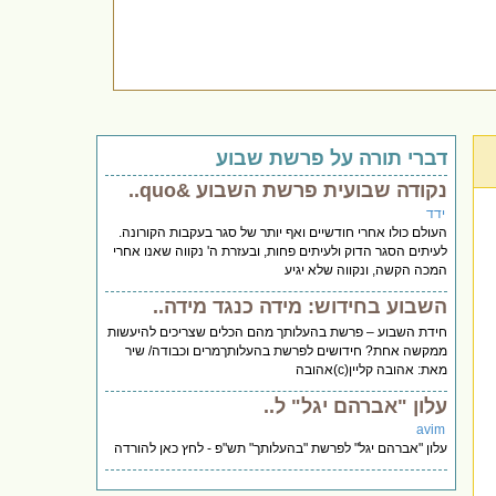
דברי תורה על פרשת שבוע
נקודה שבועית פרשת השבוע &quo..
ידד
העולם כולו אחרי חודשיים ואף יותר של סגר בעקבות הקורונה.
לעיתים הסגר הדוק ולעיתים פחות, ובעזרת ה' נקווה שאנו אחרי
המכה הקשה, ונקווה שלא יגיע
השבוע בחידוש: מידה כנגד מידה..
חידת השבוע – פרשת בהעלותך מהם הכלים שצריכים להיעשות
ממקשה אחת? חידושים לפרשת בהעלותךמרים וכבודה/ שיר
מאת: אהובה קליין(c)אהובה
עלון "אברהם יגל" ל..
avim
עלון "אברהם יגל" לפרשת "בהעלותך" תש"פ - לחץ כאן להורדה