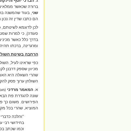
ג.
הברכי יוסף והילקוט
ברורה שכאשר ממלאים ב
שני
, בעוד שהמשנה ברו
הם כתבו שדין זה נכון
לכן לדוגמא לשיטתם, 
, כי למרות שמטר
סעודה)
בדרך כלל כאשר מכינים
ומרגרינה, ברכתו תהיה 
הרחבה בשיטת השולח
כפי שראינו לעיל, השו
מכיוון שספק דרבנן לקו
שהרי השאלה היא האם מ
השולחן ערוך פסק להקל
א.
המאמר
מרדכי
(מוב
שונה להגדרת פת הבאה 
הפירושים. משום כך פס
המוציא, שהרי בכל מקרה
''והלכה כדברי
בחידושי רבי 
וכמו שכתב בסע