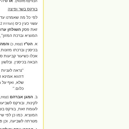
.
או
שיהיה
הבורקס מזונות)
בורקס בשר ופיצה
לפי כל מה שאמרנו עד 
עשוי כעין כיס
(הגדרת 2 לעיל)
זאת פסק
השולחן
ערוך
המוציא וברכת המזון'',
א.
הט''ז
והמהר
(קסח, כ)
בכיסנין וברכתו מזונו
אכלו כשיעור קביעות סע
הבאה בכיסנין. ובלשון ה
''נראה לעניות 
דהווא אמינא ד
שלא, ואף על ג
כלום
.''
ב.
המגן
אברהם
(קסח,
לקינוח, ובורקס לשביעה
לעומת זאת, בורקס בשר 
המוציא. כמו כן לפי ש
מטרתה לשביעה, וכן 