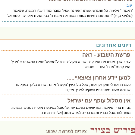
יב
אמר ר' אלעזר: כל המגרש אשתו ראשונה אפילו מזבח מוריד עליו דמעות, שנאמר
לאכי ב, יג) "וזאת שנית תעשו כסות דמעה את מזבח ה' בכי ואנקה מאין עוד פנות אל
יונים אחרונים
פרשת השבוע - ראה
עצוב שכך מסתכמת הצדקה : שהיא שקולה ויותר ל"משפט" שאם המשפט = "ארץ"
הצדקה = "אדם" ועוד... . שהוא..
למען יידע אחרון צאצאיי.....
פעם הראה לי הזקן זקן אחר, שכל כולו כעין "פקעת" אדם . שהוא כל כך כפוף. עד
שדומה שעוד מעט ופניו נושקים לארץ. אזיי,הו..
אין מסלול עוקף עם ישראל
גם זה צריך שיאמר : מה עושים כשעם ישראל טובל בטינופת מוסרית מנוער מערכיו.
מותר להתאבל בבדידות מדברית. לפרוש מהם [אליהו ירמיה ו..