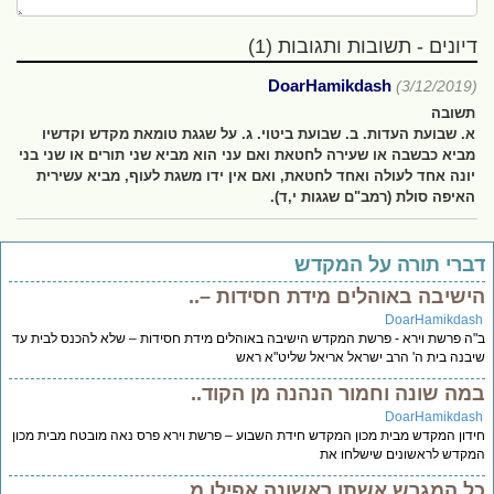
דיונים - תשובות ותגובות (1)
DoarHamikdash
(3/12/2019)
תשובה
א. שבועת העדות. ב. שבועת ביטוי. ג. על שגגת טומאת מקדש וקדשיו
מביא כבשבה או שעירה לחטאת ואם עני הוא מביא שני תורים או שני בני
יונה אחד לעולה ואחד לחטאת, ואם אין ידו משגת לעוף, מביא עשירית
האיפה סולת (רמב"ם שגגות י,ד).
ברי תורה על המקדש
ישיבה באוהלים מידת חסידות –..
DoarHamikdas
ה פרשת וירא - פרשת המקדש הישיבה באוהלים מידת חסידות – שלא להכנס לבית עד
בנה בית ה' הרב ישראל אריאל שליט"א ראש
מה שונה וחמור הנהנה מן הקוד..
DoarHamikdas
דון המקדש מבית מכון המקדש חידת השבוע – פרשת וירא פרס נאה מובטח מבית מכון
קדש לראשונים שישלחו את
ל המגרש אשתו ראשונה אפילו מ..