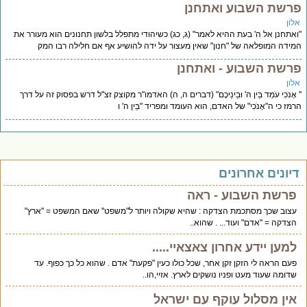
רשת השבוע ואתחנן
לון
אתחנן אל ה' בעת ההיא לאמר" (ג, כג) כשיהודי מתפלל בלשון תחנונים הוא מעורר את
ידה המופלאה של "חנון" שאין מעצור על ידה להושיע אף אם חלילה רבו המק
רשת השבוע - ואתחנן
לון
אָנֹכִי עֹמֵד בֵּין ה' וּבֵינֵיכֶם" (דברים ה, ה) האדמו"ר מקוצק זצ"ל דרש בפסוק זה על דרך
מז כי ה"אָנֹכִי" של האדם, הוא העומד ומפריד "בֵּין ה' ו
יונים אחרונים
פרשת השבוע - ראה
עצוב שכך מסתכמת הצדקה : שהיא שקולה ויותר ל"משפט" שאם המשפט = "ארץ"
הצדקה = "אדם" ועוד... . שהוא..
למען יידע אחרון צאצאיי.....
פעם הראה לי הזקן זקן אחר, שכל כולו כעין "פקעת" אדם . שהוא כל כך כפוף. עד
שדומה שעוד מעט ופניו נושקים לארץ. אזיי,הו..
אין מסלול עוקף עם ישראל