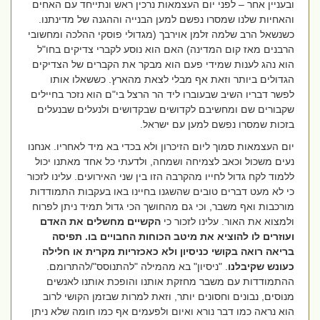
ובעניין אחר – לפני יום העצמאות נרכין ראש ונתייחד עם האחים
והאחיות שלנו שמסרו נפשם למען הבנייה וההגנה של מדינתנו.
כשנשאל הרב שלמה זלמן אוירבך (מגדולי פוסקי ההלכה ומחשובי
הרבנים מאז קום המדינה) האם הוא נוסע לקברי צדיקים בחו"ל
הוא נהג לענות שמידי פעם הוא מבקר את הקברים של הצדיקים
הגדולים ביותר וזאת אף מבלי לצאת מהארץ. כששאלו אותו
לפשר דבריו השיב שבעוברו ליד הר הרצל בי"ם הוא נזכר בחיילים
שקבורים שם ומחשיבם לקדושים שבקדושים ולנעלים שבנעלים
בזכות שמסרו נפשם למען עם ישראל.
יום העצמאות סמוך ליום הזיכרון ולא בכדי בא מיד לאחריו. אנחנו
נעים משכול וכאב לצמיחה ושמחה, ולדעתי כל אחד מאתנו יכול
ללמוד לקח גדול לחייו מהקרבה הזו בין שני האירועים.
עלינו לזכור
כי לא מעט דברים טובים שהשגנו בחיינו באו בעקבות התמודדות
מורכבות ואף משבר, וכי גם מהחושך הכי גדול תמיד ניתן לפרוח
ולמצוא את האור. עלינו לזכור כי
הקשיים מחשלים את האדם
ועוזרים לו להוציא את מיטב הכוחות החבויים בו. תפיסה
בריאה רואה בקושי כניסיון ולא כאכזריות מקרית או חלילה
כעונש שקיבלנו
. "ניסיון" בא מהמילה "להתנוסס"/להתרומם.
ההתמודדות עם משבר מחזקת אותנו והופכת אותנו לאנשים
מנוסים, נבונים וחסונים יותר, וזאת למרות שבזמן הקושי לרוב
הוא נראה כמו דבר נורא ואיום ולפעמים אף כמו חומה שלא ניתן