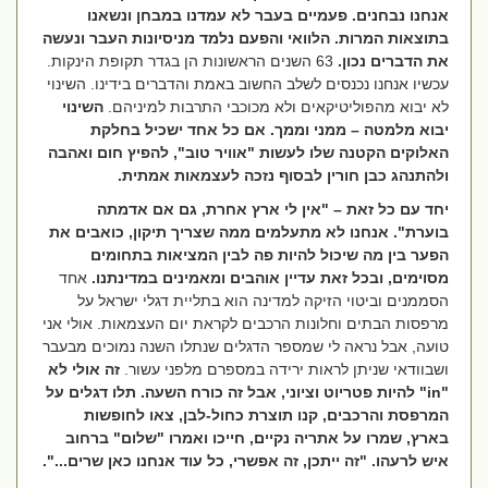
אנחנו נבחנים. פעמיים בעבר לא עמדנו במבחן ונשאנו
בתוצאות המרות. הלוואי והפעם נלמד מניסיונות העבר ונעשה
את הדברים נכון.
63 השנים הראשונות הן בגדר תקופת הינקות.
עכשיו אנחנו נכנסים לשלב החשוב באמת והדברים בידינו. השינוי
לא יבוא מהפוליטיקאים ולא מכוכבי התרבות למיניהם.
השינוי
יבוא מלמטה – ממני וממך. אם כל אחד ישכיל בחלקת
האלוקים הקטנה שלו לעשות "אוויר טוב", להפיץ חום ואהבה
ולהתנהג כבן חורין לבסוף נזכה לעצמאות אמתית.
יחד עם כל זאת – "אין לי ארץ אחרת, גם אם אדמתה
בוערת". אנחנו לא מתעלמים ממה שצריך תיקון, כואבים את
הפער בין מה שיכול להיות פה לבין המציאות בתחומים
מסוימים, ובכל זאת עדיין אוהבים ומאמינים במדינתנו.
אחד
הסממנים וביטוי הזיקה למדינה הוא בתליית דגלי ישראל על
מרפסות הבתים וחלונות הרכבים לקראת יום העצמאות. אולי אני
טועה, אבל נראה לי שמספר הדגלים שנתלו השנה נמוכים מבעבר
ושבוודאי שניתן לראות ירידה במספרם מלפני עשור.
זה אולי לא
"
in
" להיות פטריוט וציוני, אבל זה כורח השעה. תלו דגלים על
המרפסת והרכבים, קנו תוצרת כחול-לבן, צאו לחופשות
בארץ, שמרו על אתריה נקיים, חייכו ואמרו "שלום" ברחוב
איש לרעהו. "זה ייתכן, זה אפשרי, כל עוד אנחנו כאן שרים...".