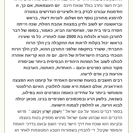
הבית השני נחרב בגלל שנאת חינם.
יום העצמאות, אם כך,
זו
הזדמנות עבורנו לבדק בית ולשינויים הנדרשים במטרה
להימנע מחורבן נוסף חס ושלום. לעניות דעתי, בראש
ובראשונה יש לשוב ולדון במצוות אהבת הזולת, שכה הייתה
חסרה בימי בית שני, ושחסרונה הביא, כאמור, בסופו של דבר
לחורבן הנורא ולגלות בת 2000 שנה לאחריו. כל מי שעיניו
בראשו יכול בקלות לראות את ההקבלה בין הלך הרוח
החברתי, ששרר בתקופה שלפני החורבן ההוא, לבין הלך הרוח
הנוכחי בחברה הישראלית של היום. יום זה הוא קריאת אזהרה
לכולנו לשוב אל המהות היהודית הבסיסית ביותר שביסודה
מקור כוחנו כפרטים וכעם – האחדות, האחווה, הערבות
והרעות בין אדם לרעהו.
רבים חושבים בטעות שהאיום האמיתי על קיומנו הוא הפצצה
האיראנית, אולם האמת היא שונה לחלוטין. האיום הרלוונטי
והמוחשי ביותר על עתידינו כאומה וכפרטים הוא בפילוג,
בשנאה, בלשון הרע ובסכסוכים הפנימיים בנינו. מכאן יכולה
לבוא הרעה, או לחלופין לצמוח הישועה.
בספר דברים נאמר על עם ישראל "
וַיִּשְׁמַן
יְשֻׁרוּן
וַיִּבְעָט
.
". פרוש
הדברים הוא שברגע שעם ישראל מרגיש מספיק בטוח בעצמו
ובקיומו הוא שוכח את דרך הישר בעיני השם ובועט בדרכי האמת
והמוסר שקיבל. די להבחין בשמורות הטבע המטונפות לאחר חג