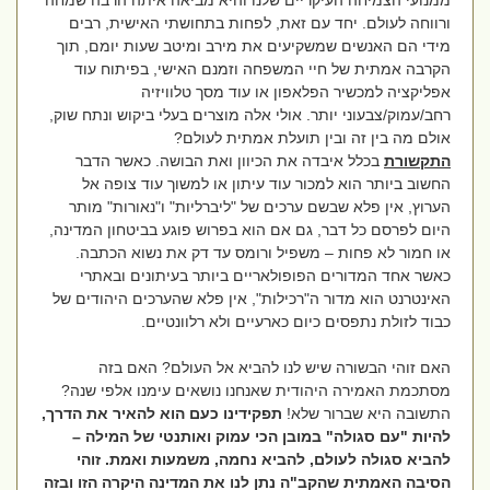
ממנועי הצמיחה העיקריים שלנו והיא מביאה איתה הרבה שמחה
ורווחה לעולם. יחד עם זאת, לפחות בתחושתי האישית, רבים
מידי הם האנשים שמשקיעים את מירב ומיטב שעות יומם, תוך
הקרבה אמתית של חיי המשפחה וזמנם האישי, בפיתוח עוד
אפליקציה למכשיר הפלאפון או עוד מסך טלוויזיה
רחב/עמוק/צבעוני יותר. אולי אלה מוצרים בעלי ביקוש ונתח שוק,
אולם מה בין זה ובין תועלת אמתית לעולם?
התקשורת
בכלל איבדה את הכיוון ואת הבושה. כאשר הדבר
החשוב ביותר הוא למכור עוד עיתון או למשוך עוד צופה אל
הערוץ, אין פלא שבשם ערכים של "ליברליות" ו"נאורות" מותר
היום לפרסם כל דבר, גם אם הוא בפרוש פוגע בביטחון המדינה,
או חמור לא פחות – משפיל ורומס עד דק את נשוא הכתבה.
כאשר אחד המדורים הפופולאריים ביותר בעיתונים ובאתרי
האינטרנט הוא מדור ה"רכילות", אין פלא שהערכים היהודים של
כבוד לזולת נתפסים כיום כארעיים ולא רלוונטיים.
האם זוהי הבשורה שיש לנו להביא אל העולם? האם בזה
מסתכמת האמירה היהודית שאנחנו נושאים עימנו אלפי שנה?
התשובה היא שברור שלא!
תפקידינו כעם הוא להאיר את הדרך,
להיות "עם סגולה" במובן הכי עמוק ואותנטי של המילה –
להביא סגולה לעולם, להביא נחמה, משמעות ואמת.
זוהי
הסיבה האמתית שהקב"ה נתן לנו את המדינה היקרה הזו ובזה