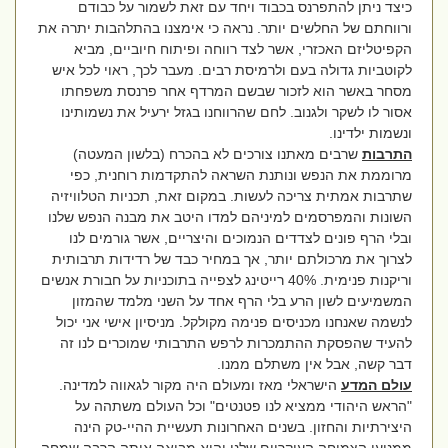
כיצד ניתן להתפרנס בכבוד ויחד עם זאת לשמור על כבודם
ורווחתם של החלשים יותר. נראה כי אימצנו בהתלהבות יתרה את
הקפיטליזם האכזרי, אשר לצד רווחה ופיתוח חיוביים, מביא
לקוטביות גדולה בעם ולרמיסת רבים. מעבר לכך, ראוי לכל איש
מסחר באשר הוא לזכור שבשם המרדף אחר פרנסת משפחתו
אסור לו לשקר ולגנוב. לחם שהרווחנו בגזל ירעיל את נשמותינו
ונשמות ילדינו.
התרבות
שרבים מאתנו צורכים לא בהכרח (בלשון המעטה)
מרוממת את הנפש ונותנת השראה להתקדמות רוחנית, כפי
שתרבות אמתית צריכה לעשות. במקום זאת, תכניות הטלוויזיה
השונות והמפרסמים למיניהם למדו היטב את מבנה הנפש שלנו
ובלי הרף פונים לצדדים הנמוכים והיצריים, אשר גורמים לנו
לצרוך את מרכולתם יותר, אך במחיר כבד של רדידות תרבותית
וריקנות פנימית. 40% רייטינג לצפייה בתוכניות על חבורת אנשים
המשמיעים לשון הרע בלי הרף אחד על השני מלמד שהמזון
לנשמה שאנחנו מכניסים פנימה מקולקל. מניסיון אישי אני יכול
להעיד שהפסקת ההתמכרות לרפש התרבותי שמוכרים לנו זה
דבר קשה, אבל אין משתלם ממנו.
עולם המדע
הישראלי מאז ומעולם היה מקור לגאווה למדינה.
"הראש היהודי ממציא לנו פטנטים" וכל העולם משתהה על
היצירתיות והחזון. בשנים האחרונות תעשיית ההיי-טק הינה