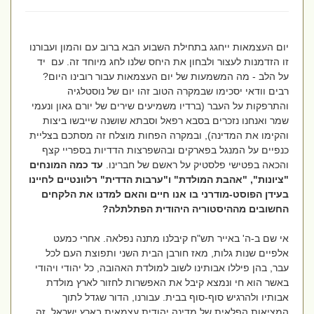
יום העצמאות ייחגג בתחילת השבוע הבא ברוב עם והמון ועבורנו
זו הזדמנות לעצור ולבחון את היחס שלנו לחג מיוחד זה. עם
יד
על הלב - מה המשמעות של יום העצמאות עבור רובינו היום?
רבים וודאי יסכימו שבמקרה הטוב זהו יום של נוסטלגיה
והתרפקות על העבר (ברדיו משמיעים שירים של יורם גאון ונעמי
שמר ואנחנו נזכרים בסבא רפאל וסבתא שושנה שייבשו ביצות
והקימו את המדינה), ובמקרה הפחות מוצלח זה מסתכם בצליית
כנפיים על המנגל בפארקים ובהשפרצות הדדיות בספריי קצף
והכאה בפטישי פלסטיק על ראשם של חברינו.
עד כמה המונחים
"ציונות", "אהבת המולדת" ו"ערבות הדדית" רלוונטיים לחיינו
בעידן הפוסט-מודרני בו אנו חיים והאם למדנו את הלקחים
החשובים מההיסטוריה היהודית הפתלתלה?
אי שם ב-ה' באייר תש"ח קיבלנו מתנה נפלאה. אחרי כמעט
אלפיים שנות גלות, מאז חורבן הבית השני ותפוצת העם לכל
עבר, בהן פיללו אבותינו לשוב למולדת האהובה, כל יהודי ויהודי
באשר הוא חי ונמצא קיבל את האפשרות לחזור לארץ מולדת
אבותיו ולהרגיש סוף-סוף בבית. עבורנו, הדור שגדל לתוך
המציאות הפלאית של מדינה יהודית עצמאית בארץ ישראל, זה