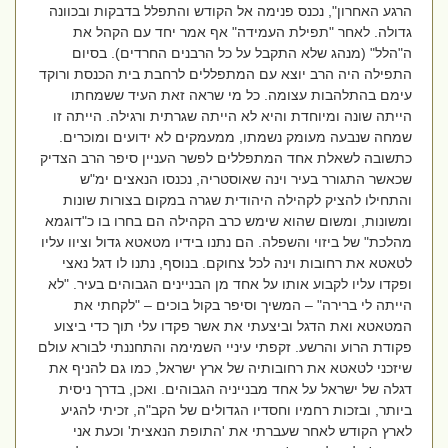
הרגע האחרון", נכנס פנימה אל הקודש והתפלל בדבקות ובכוונה
גדולה. לאחר "תפילת העמידה" אף אמר יחד עם הקהל את
ה"הלל" (מנהג שלא התקבל על כל הרבנים החרדים). בסיום
התפילה היה הרב יוצא עם המתפללים לרחבת בית הכנסת ורוקד
עימם בהתלהבות עצומה. כל מי שראה זאת העיד ששמחתו
הייתה שונה ומיוחדת והיא לא הייתה שגרתית ורגילה. הייתה זו
שמחה שנבעה מעומק נשמתו, ממעמקים לא ידועים ומוכרים.
כתשובה לשאלת אחד המתפללים לפשר העניין סיפר הרב הצדיק
שכאשר התגורר בעיר וינה שאוסטריה, נכנסו הנאצים ימ"ש
והתחילו להציק לקהילה היהודית שגרה במקום בצורות שונות
ומשונות, ומשום שהוא שימש כרב הקהילה הם בחרו בו כ"דוגמא
מהלכת" של ביזוי והשפלה. הם נתנו בידיו מטאטא גדול וציוו עליו
לטאטא את רחובות וינה לכל צחוקם. בנוסף, נתנו לו דגל נאצי
ופקדו עליו לקבוע אותו על אחד מן הבניינים הגבוהים בעיר. "לא
הייתה לי ברירה" – המשיך וסיפר בקול בוכים – "לקחתי את
המטאטא ואת הדגל וביצעתי את אשר פקדו עלי תוך כדי ביצוע
פקודת הרוע והרשע. זקפתי עיניי השמימה והתחננתי לבורא עולם
שיזכני לטאטא את רחובותיה של ארץ ישראל, כמו גם להניף את
דגלה של ישראל על אחד מבנייניה הגבוהים. ואכן, בדרך ניסית
ביותר, ובזכות רחמיו וחסדיו הגדולים של הקב"ה, זכיתי להגיע
לארץ הקודש לאחר שעברתי את 'התופת הנאצית' וכעת אני