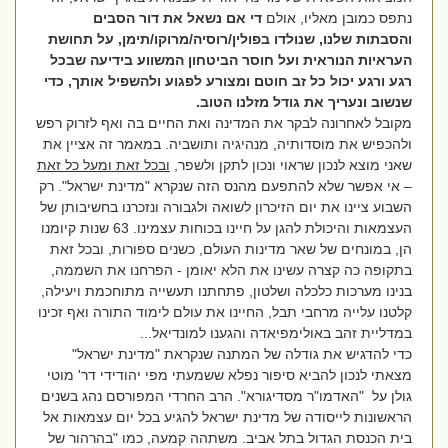
נתפס כמובן מאליו, אולם
די אם נשאל את דור הסבים
והסבתות שלנו, שנולדו בפולין/רוסיה/מרוקו/תימן, על תחושת
העראיות הנוראית ועל חוסר הביטחון המשווע בידיעה שבכל
רגע ורגע יכול כל זב חוטם ומצורע לפגוע ולהשפיל אותך, כדי
שנשוב ונעריך את גודל מזלנו הטוב.
מקובל לאחרונה לבקר את המדינה ואת החיים בה ואף לזרוק רפש
ולהכפיש את מוסדותיה, מנהיגיה ותושביה. במאמר זה אציין את
שאני מוצא לנכון שראוי ונכון לתקן ולשפר,
ובכל זאת ומעל כל זאת
– אי אפשר שלא להתפעם מהנס הזה שנקרא "מדינת ישראל". רק
השבוע ציינו את יום הזיכרון לשואה ולגבורה ונזכרנו בחשיבותן של
העצמאות והיכולת להגן על חיינו בכוחות עצמינו. 63 שנות קיומנו
הן, במונחים של שאר מדינות העולם, כשנים ספורות, ובכל זאת
בתקופה כה קצרה עשינו את הלא יאומן - הפרחנו את השממה,
בנינו מערכות כלכלה ושלטון, פתחתנו תעשייה מתוחכמת ויעילה,
קלטנו עלייה מרחבי תבל, החיינו את עולם לימוד התורה ואף זכינו
במדליית זהב באולימפיאדה והגענו למונדיאל...
כדי להדגיש את גודלה של המתנה שנקראת "מדינת ישראל"
מצאתי לנכון להביא סיפור נפלא ששמעתי מפי יהודידי דר' מוטי
גולן על
"האדמו"ר מסדיגורא". הרב החרדי המפורסם נהג בשנים
הראשונות לייסודה של מדינת ישראל להגיע בכל יום עצמאות אל
בית הכנסת הגדול בתל אביב. משתהה קמעה, כמו "בהרהור של