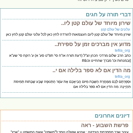
ברי תורה על חגים
ירון מיוחד של עולם קטן ליו..
לונים של עולם קטן
רון מיוחד של עולם קטן ליום העצמאות להורדה לחץ כאן לכל עלוני עולם קטן לחץ כאן
דוע אין מברכים זמן על ספירת..
tefila_or
ב הרב שלום מרדכי הכהן זצ"ל (דעת תורה או"ח סי' תפ"ט סע' א) ע' רוקח סי' שע"א
במנחות וכו' מברך שהחיינו וכו&#
ה הדין אם לא ספר בלילה אם י..
tefila_or
סְפַרְתֶּם לָכֶם מִמָּחֳרַת הַשַּׁבָּת מִיּוֹם הֲבִיאֲכֶם אֶת עֹמֶר הַתְּנוּפָה שֶׁבַע שַׁבָּתוֹת תְּמִימֹת
ּהְיֶינָה: מה הדין אם לא ספר בלילה אם
יונים אחרונים
פרשת השבוע - ראה
עצוב שכך מסתכמת הצדקה : שהיא שקולה ויותר ל"משפט" שאם המשפט = "ארץ"