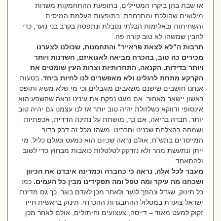
או שבת בהן ביקרו המטיילים, בתופעת ההתחמקות משרות
מילואים שהולכת ומתרחבת, בתופעות העלמת המיסים
והשחיתות ובאלימות הבלתי נסבלת ונתפסת בקרב בני נוער, כדי
להבין שמשהו לא טוב קורה פה.
תרבות ה"לא לצאת פראייר" והתחמנות, שכולנו לצערנו
מכירים כה טוב, בהכרח מביאה לאגואיזם, חשדנות ויותר
ויותר בדידות. הקנאה, התחרותיות וצרות העין שומטים את
הקרקע מתחת לרגלינו ולא מאפשרים לנו לחיות ביחד.
בטעות
אנחנו חושבים שישנם משאבים מוגבלים וכי מי שלא משיג ותופס
ראשון יישאר מאחור. אם מעט נפקח את עינינו נראה שהשפע הוא
אינסופי ודווקא כשלזולת יהיה טוב יותר אז לנו עצמנו גם יהיה טוב
יותר. חברה בריאה, אם כך, מושתת על נתינה הדדית, אכפתיות
ושמחה בהצלחת שכנינו וחברינו. משהו מכל זה דבק בדור
המייסדים בתש"ח, אולם נראה שכיום הוא כמעט ונעלם כליל. מי
ייתן ונתעשת מהר ולא נזדקק לטלטלות כואבות מבחוץ כדי לשוב
ולהתאחד.
מעבר לכל אלה, נראה כי כחברה וכמדינה איבדנו את הכיוון
ושכחנו מה עיקר ומה טפל ומה תפקידינו מבין כל העמים.
כמו
כל תינוק, שגדל ונהפך לנער ולאחר מכן לאדם בוגר, כך גם מדינת
ישראל צועדת במסלול ההתבגרות ההכרחי. תינוק בראשית חייו
זקוק למעט מאוד – דייסה, צעצועים וחיתולים, אולם לאחר מכן