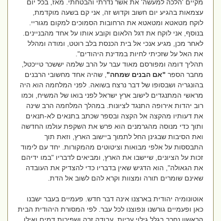
מקיים 'הלכה למעשה' את אשר נדרתי והבטחתי. מאז, בכל יום
עצמאות בהגיע יום חשוב וקדוש זה, אני קם בשעה מוקדמת,
לוקח מטאטא ומטאטא את הרחובות הסמוכים למקום מגוריי.
בנוסף, אני לוקח את דגל הלאום וקובע אותו על אחד מהבניינים.
לאחר מכן, מגיע אנכי אל בית הכנסת בלב רוטט, ומודה ומהלל
את האל על שזכיתי לחיות במדינת היהודים".
תהליך דומה ומפורסם מאוד עבר על הרב שלמה יששכר טייכטל,
מחבר הספר
"אם הבנים שמחה"
, שהיה אחד מחשובי הרבנים
בהונגריה ושבסופו של דבר נרצח בשואה. לפני המלחמה הוא היה
מראשי המתנגדים לישוב ארץ ישראל לפני בואו של המשיח, וכמו
רוב יהדות אירופה התנגד לציונות. במהלך המלחמה הרב שינה
את דעותיו מהקצה אל הקצה ובספר שכתב בתנאים לא-תנאים
ותוך כדי מנוסה מהגרמנים הוא פרש את השקפת עולמו החדשה
ואת הסיבות שבגינן החל לתמוך ביישוב הארץ, וזאת תוך
התבססות על אלפי מבואות וציטוטים מהמקורות. יחד עם לימוד
זכות על הציונים, שיישבו את הארץ, ומביאים לדבריו "במו ידיהם
את הגאולה", הוא הדגיש שאין בדבריו כדי להצדיק את העובדה
שאינם שומרים תורה ומצוות וקרא להם לשוב אל הדת.
אוטונומיה יהודית בארצנו אינה דבר חדש. פעמיים בעבר ישבנו
כאן ופעמיים גורשנו ונפוצנו לכל עבר.
לפי המסורת היהודית הבית
הראשון נחרב בגלל גילוי עריות, עבודה זרה ושפיכות דמים ואילו