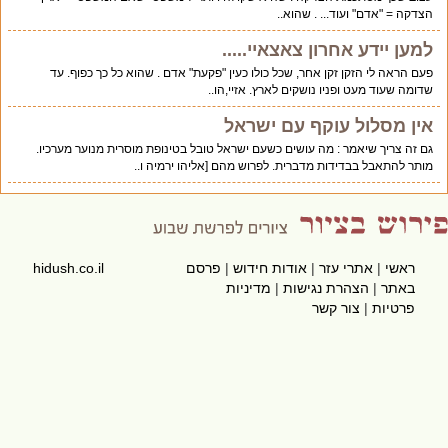
הצדקה = "אדם" ועוד... . שהוא..
למען יידע אחרון צאצאיי.....
פעם הראה לי הזקן זקן אחר, שכל כולו כעין "פקעת" אדם . שהוא כל כך כפוף. עד
שדומה שעוד מעט ופניו נושקים לארץ. אזיי,הו..
אין מסלול עוקף עם ישראל
גם זה צריך שיאמר : מה עושים כשעם ישראל טובל בטינופת מוסרית מנוער מערכיו.
מותר להתאבל בבדידות מדברית. לפרוש מהם [אליהו ירמיה ו..
ראשי
|
אתרי עזר
|
אודות חידוש
|
פרסם
hidush.co.il
באתר
|
הצהרת נגישות
|
מדיניות
פרטיות
|
צור קשר