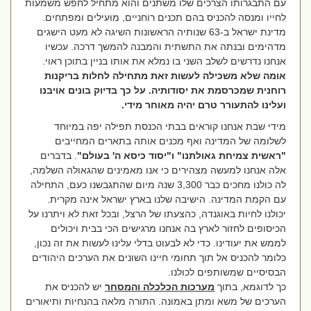
עם התבגרותו הצרכים שלו משתנים והוא מתחיל לחפש משמעות
לחייו ומנסה להכניס בהם תכנים רוחניים, מועילים ומפתחים.
מדינת ישראל ב-63 שנותיה הראשונות השיגה לא מעט הישגים
מדהימים ובנתה את התשתית והמבנה להמשך דרכה. עכשיו
אנחנו נדרשים לשלב השני בו נמלא את אותו בניין בתוכן ראוי.
אומה שלא משכילה לעשות זאת מתחילה לחלות בריקנות
רוחנית שמכרסמת את יסודותיה. על כך בדיוק בונים אויבנו
ועלינו להתעורר טרם יהיה מאוחר מידי.
מידי שבת אנחנו קוראים בבתי הכנסת תפילה יפה במיוחד
לשלומה של המדינה ואף מכנים אותה בתארים המחייבים
"ראשית צמיחת גאולתנו" ו"יסוד כיסא ה' בעולם"
. בדברים
אלה אנחנו למעשה מצהירים כי אנו מאמינים שהגאולה השלמה,
לה כולנו מחכים כבר 3,300 שנה מיום שהתגבשנו כעם, התחילה
עם הקמת המדינה. הישיבה שלנו בארץ ישראל אינה מקרית.
יכולנו לחיות באוגנדה, כהצעתו של הרצל, ובכל זאת לא ויתרנו על
הכיסופים לחזור לארץ בה אנחנו מרגישים הכי בבית ויכולים
לממש את יעודינו. כדי לא לבעוט בדלי עלינו לעשות את זה נכון,
כלומר להכניס אל תוך תחומי חיינו השונים את הערכים היהודים
הבסיסיים שמשותפים לכולנו.
כך לדוגמא, בתוך
מערכות הכלכלה והמסחר
יש להכניס את
הערכים של משא ומתן באמונה. התורה מלאה בהנחיות ותיאורים