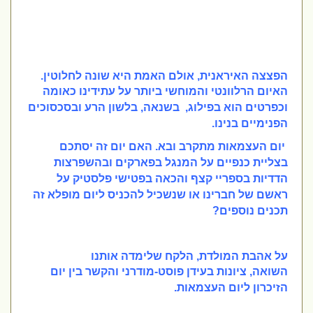
הפצצה האיראנית, אולם האמת היא שונה לחלוטין.
האיום הרלוונטי
והמוחשי ביותר על עתידינו
כאומה
וכפרטים הוא בפילוג, בשנאה, בלשון הרע ובסכסוכים
הפנימיים בנינו.
יום העצמאות מתקרב ובא. האם יום זה יסתכם
בצליית כנפיים על המנגל בפארקים ובהשפרצות
הדדיות בספריי קצף והכאה בפטישי פלסטיק
על
ראשם של חברינו או שנשכיל להכניס ליום מופלא זה
תכנים נוספים?
על אהבת המולדת, הלקח שלימדה אותנו
השואה, ציונות
בעידן פוסט-מודרני
והקשר בין יום
הזיכרון ליום העצמאות.