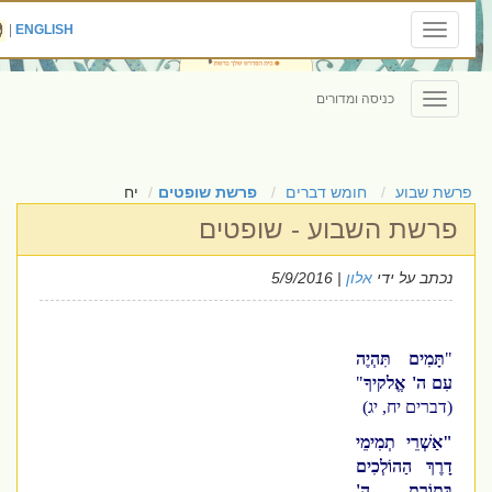
|
ENGLISH
Toggle
navigation
כניסה ומדורים
Toggle
navigation
פרשת שבוע
חומש דברים
פרשת שופטים
יח
פרשת השבוע - שופטים
נכתב על ידי
אלון
| 5/9/2016
"
תָּמִים תִּהְיֶה
עִם ה' אֱלקיךָ
"
(דברים יח, יג)
"אַשְׁרֵי תְמִימֵי
דָרֶךְ הַהוֹלְכִים
בְּתוֹרַת ה'