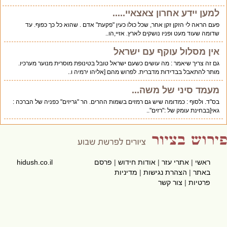
למען יידע אחרון צאצאיי.....
פעם הראה לי הזקן זקן אחר, שכל כולו כעין "פקעת" אדם . שהוא כל כך כפוף. עד
שדומה שעוד מעט ופניו נושקים לארץ. אזיי,הו..
אין מסלול עוקף עם ישראל
גם זה צריך שיאמר : מה עושים כשעם ישראל טובל בטינופת מוסרית מנוער מערכיו.
מותר להתאבל בבדידות מדברית. לפרוש מהם [אליהו ירמיה ו..
מעמד סיני של משה...
בס"ד. ולסוף : כמדומה שיש גם רמזים בשמות ההרים. הר "גריזים" כפניה של הברכה :
גאי[בבחינת עומק של :"רזים"..
ראשי
|
אתרי עזר
|
אודות חידוש
|
פרסם
hidush.co.il
באתר
|
הצהרת נגישות
|
מדיניות
פרטיות
|
צור קשר