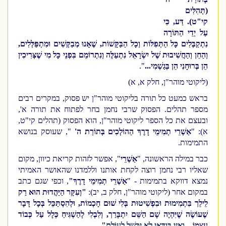
(תְּהִלִּים
קי"ט). דַּע, כִּי
עַל יְדֵי הַתּוֹרָה
נִתְקַבְּלִים כָּל הַתְּפִלּוֹת וְכָל הַבַּקָּשׁוֹת, שֶׁאָנוּ מְבַקְּשִׁים וּמִתְפַּלְּלִים,
וְהַחֵן וְהַחֲשִׁיבוּת שֶׁל יִשְׂרָאֵל נִתְעַלֶּה וְנִתְרוֹמֵם בִּפְנֵי כָּל מִי שֶׁצְּרִיכִין
הֵן בְּרוּחָנִי הֵן בְּגַשְׁמִי...
".
(ליקוטי מוהר"ן, חלק א, א)
בראש כמעט כל תורה בליקוטי מוהר"ן יש פסוק, במקרים רבים
מספר תהלים. הפסוק שרבי נחמן בחר לפתוח את תורה א',
ובעצם את כל הספר ליקוטי מוהר"ן, הוא הפסוק (תהלים קי"ט,
א): "
אַשְׁרֵי תְמִימֵי דָרֶךְ הַהוֹלְכִים בְּתוֹרַת ה'
", שעוסק בנושא
התמימות.
כבר במילה הראשונה, "
אַשְׁרֵי
", אפשר לזהות קריאת כיוון, מקום
שאליו רבי נחמן רוצה לקחת אותנו וללמדנו שהאושר האמיתי
נמצא דווקא בתמימות - "
אַשְׁרֵי תְמִימֵי דָרֶךְ"
, וכפי שגם כתב
במקום אחר (ליקוטי מוהר"ן, חלק ב, יב):
"וְעִקָּר הַיַּהֲדוּת הוּא רַק
לֵילֵך בִּתְמִימוּת וּבִפְשִׁיטוּת בְּלִי שׁוּם חָכְמוֹת, וּלְהִסְתַּכֵּל בְּכָל דָּבָר
שֶׁעוֹשֶׂה שֶׁיִּהְיֶה שָׁם הַשֵּׁם יִתְבָּרַך, וְלִבְלִי לְהַשְׁגִּיחַ כְּלָל עַל כְּבוֹד
עַצְמוֹ
...
וַאֲזַי בְּוַדַּאי לא יִכָּשֵׁל לְעוֹלָם".