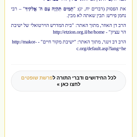
את הפסוק (דברים יח, יג): "
תָּמִים תִּהְיֶה עִם ה' אֱלקיךָ
" – רבי
נחמן פירש: תבין שאתה לא מבין.
הרב דן האוזר, מתוך האתר: "בית המדרש הוירטואלי של ישיבת
הר עציון" -
http://etzion.org.il/he/home
הרב דב זינגר, מתוך האתר: "ישיבת מקור חיים" -
http://makor-
c.org/default.asp?lang=he
לכל החידושים ודברי התורה ל
פרשת שופטים
לחצו כאן »