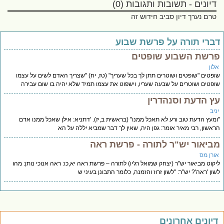
דיונים - תשובות ותגובות (0)
טרם נערך דיון סביב חידוש זה
ברי תורה על פרשת שבוע
רשת השבוע שופטים
לון
פטים "שופטים ושוטרים תתן לך בכל שעריך" (טז, יח) "שצריך האדם לשים על עצמו
פטים ושוטרים על שבעה שעריו, וישפוט את עצמו תמיד שלא יהיה בו שום עבירה
ץ הדעת וסנהדרין
יב
מעץ הדעת טוב ורע לא תאכל ממנו" (בראשית ב,יז). 'דתניא: אילן שאכל ממנו אדם
אשון, רבי מאיר אומר: גפן היה, שאין לך דבר שמביא יללה על הא
ביאור יש"ר לתורה - פרשת ראה
ורן מס
קוט מביאור יש"ר (יצחק שמואל רג'יו) לתורה – פרשת ראה יא,כו: ראה אנוכי נותן: מהו
ון 'ראה'? יש"ר: "לשון זרוז והזמנה, כלומר התבונן בעיני ש
יונים אחרונים