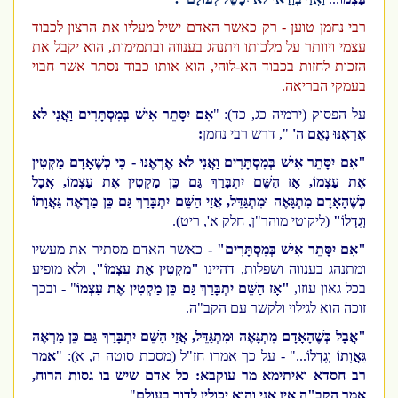
רבי נחמן טוען - רק כאשר האדם ישיל מעליו את הרצון לכבוד
עצמי ויוותר על מלכותו ויתנהג בענווה ובתמימות, הוא יקבל את
הזכות לחזות בכבוד הא-לוהי, הוא אותו כבוד נסתר אשר חבוי
בעמקי הבריאה.
על הפסוק (ירמיה כג, כד): "
אִם יִסָּתֵר אִישׁ בְּמִסְתָּרִים וַאֲנִי לא
אֶרְאֶנּוּ נְאֻם ה'
", דרש רבי נחמן
:
"אִם יִסָּתֵר אִישׁ בְּמִסְתָּרִים וַאֲנִי לא אֶרְאֶנּוּ - כִּי כְּשֶׁאָדָם מַקְטִין
אֶת עַצְמוֹ, אָז הַשֵּׁם יִתְבָּרַךְ גַּם כֵּן מַקְטִין אֶת עַצְמוֹ, אֲבָל
כְּשֶׁהָאָדָם מִתְגָּאֶה וּמִתְגַּדֵּל, אֲזַי הַשֵּׁם יִתְבָּרַךְ גַּם כֵּן מַרְאֶה גַּאֲוָתוֹ
וְגָדְלוֹ"
(ליקוטי מוהר"ן, חלק א', ריט).
"אִם יִסָּתֵר אִישׁ בְּמִסְתָּרִים" -
כאשר האדם מסתיר את מעשיו
ומתנהג בענווה ושפלות, דהיינו
"מַקְטִין אֶת עַצְמוֹ"
, ולא מופיע
בכל גאון עוזו,
"אָז הַשֵּׁם יִתְבָּרַךְ גַּם כֵּן מַקְטִין אֶת עַצְמוֹ
" - ובכך
זוכה הוא לגילוי ולקשר עם הקב"ה.
"אֲבָל כְּשֶׁהָאָדָם מִתְגָּאֶה וּמִתְגַּדֵּל, אֲזַי הַשֵּׁם יִתְבָּרַךְ גַּם כֵּן מַרְאֶה
גַּאֲוָתוֹ וְגָדְלוֹ
..." - על כך אמרו חז"ל (מסכת סוטה ה, א): "
אמר
רב חסדא ואיתימא מר עוקבא: כל אדם שיש בו גסות הרוח,
אמר הקב"ה אין אני והוא יכולין לדור בעולם
".