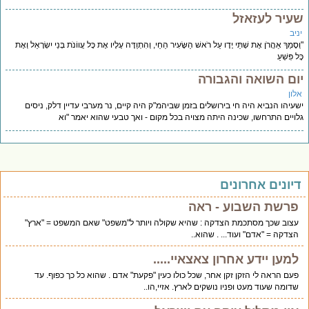
עיר לעזאזל
יב
סָמַךְ אַהֲרֹן אֶת שְׁתֵּי יָדָו עַל רֹאשׁ הַשָּׂעִיר הַחַי, וְהִתְוַדָּה עָלָיו אֶת כָּל עֲווֹנֹת בְּנֵי יִשְׂרָאֵל וְאֶת
ל פִּשְׁעֵ
ום השואה והגבורה
לון
עיהו הנביא היה חי בירושלים בזמן שביהמ"ק היה קיים, נר מערבי עדיין דלק, ניסים
ויים התרחשו, שכינה היתה מצויה בכל מקום - ואך טבעי שהוא יאמר "וא
יונים אחרונים
פרשת השבוע - ראה
עצוב שכך מסתכמת הצדקה : שהיא שקולה ויותר ל"משפט" שאם המשפט = "ארץ"
הצדקה = "אדם" ועוד... . שהוא..
למען יידע אחרון צאצאיי.....
פעם הראה לי הזקן זקן אחר, שכל כולו כעין "פקעת" אדם . שהוא כל כך כפוף. עד
שדומה שעוד מעט ופניו נושקים לארץ. אזיי,הו..