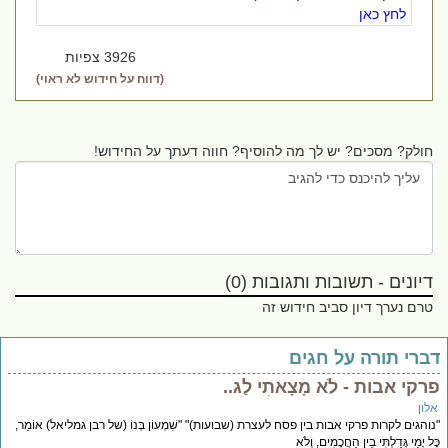
לחץ כאן
3926 צפיות
(דווח על חידוש לא ראוי)
חולק? מסכים? יש לך מה להוסיף? חווה דעתך על החידוש!
דיונים - תשובות ותגובות (0)
טרם נערך דיון סביב חידוש זה
ברי תורה על חגים
רקי אבות - לֹא מָצָאתִי לַג..
לון
והגים לקרות פרקי אבות בין פסח לעצרת (שבועות)" "שִׁמְעוֹן בְּנוֹ (של רבן גמליאל) אוֹמֵר,
ל יָמַי גָּדַלְתִּי בֵין הַחֲכָמִים, וְלֹא