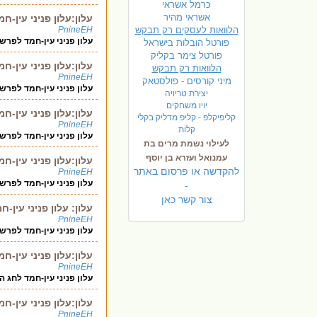
כרמל אשראי
אשראי מהיר
עלון:עלון פניני עין
הלוואות לעסקים רק תבקש
PnineEH
עלון פניני עין-חמד לפר
פורטל הובלות בישראל
פ
ורטל צימר בקליק
עלון:עלון פניני עין
הלוואות רק תבקש
PnineEH
מיני קורסים - פולסטאק
עלון פניני עין-חמד לפר
יצירת טריויה
יויו משחקים
עלון:עלון פניני עין
קליפיקלפ - קליפ מדליק בקלי
PnineEH
קלות
עלון פניני עין-חמד לפר
לעילוי נשמת מרים בת
עמנואל ועזרא בן יוסף
עלון:עלון פניני עין
להקדשה או פרסום באתר
PnineEH
עלון פניני עין-חמד לפר
-
צור קשר כאן
עלון: עלון פניני עין
PnineEH
עלון פניני עין-חמד לפר
עלון:עלון פניני עין
PnineEH
עלון פניני עין-חמד לחג הפסח תשע"ה- 
עלון:עלון פניני עין
PnineEH