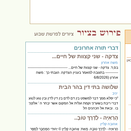
דברי תורה אחרונים
צדקה - שני קצוות של חיים...
אן
משה אהרון
בס,ד. צדקה - שני קצוות של חיים... ----------------------------------
----------- בתגובה למאמר בעניין הצדקה. הגבתי כך : משה
אהרון (6/8/2026
שלושה בתי דין בהר הבית
יניב
"כי יפלא ממך דבר למשפט בין דם לדם בין דין לדין ובין נגע לנגע
דברי ריבת בשעריך וקמת ועלית אל המקום אשר יבחר ה ' אלקיך
בו . ובאת אל הכהנים הל
הָרְאִיָּה - לְדֶרֶךְ טוֹבָ..
אהובה קליין
הָרְאִיָּה - לְדֶרֶךְ טוֹבָה. מֵאֵת: אֲהוּבָה קְלַייְן © יְהוּדִי הַמְּחֻבָּר לְסֵפֶר