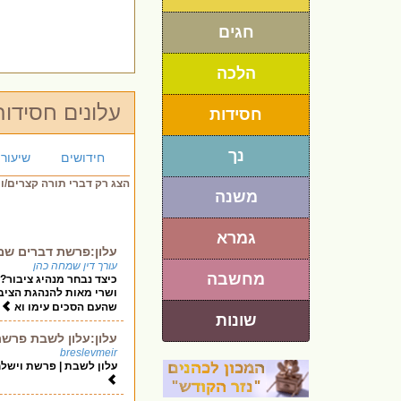
חגים
הלכה
עלונים חסידות
חסידות
נך
חידושים
שיעורי
הצג רק דברי תורה קצרים/ו
משנה
גמרא
עלון:פרשת דברים שמח
עורך דין שמחה כהן
מחשבה
כיצד נבחר מנהיג ציבור
ושרי מאות להנהגת הציבו
שהעם הסכים עימו וא
שונות
עלון:עלון לשבת פרש
breslevmeir
עלון לשבת | פרשת וישל