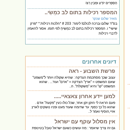
הַסְּפָרִים יוֹדֵעַ וּמֵבִין רְצוֹ
המספר רכילות בתום לב כמֵשִׂי..
מאיר שלום שנקר
בס"ד שלום וברכה לכולם! לימוד: 203 # *הלכות רכילות:* *פרק
שישי* ו. המספר רכילות בתום לב כמֵשִׂיחַ לפי תומו. אסור להאמין
לדברי רכילות
דיונים אחרונים
פרשת השבוע - ראה
עצוב שכך מסתכמת הצדקה : שהיא שקולה ויותר ל"משפט"
שאם המשפט = "ארץ" הצדקה = "אדם" ועוד... . שהוא
המשפט "קו" והיא "משקולת". ה..
למען יידע אחרון צאצאיי.....
פעם הראה לי הזקן זקן אחר, שכל כולו כעין "פקעת" אדם .
שהוא כל כך כפוף. עד שדומה שעוד מעט ופניו נושקים לארץ.
אזיי,הוסיף ואמר ל..
אין מסלול עוקף עם ישראל
גם זה צריך שיאמר : מה עושים כשעם ישראל טובל בטינופת