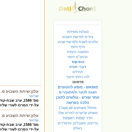
סגולות ותפילות
ציורים לפרשת השבוע
עלונים לשבת ולפרשת שבוע
הדף היומי
המשנה היומית
הרמב"ם היומי
טופ-top
דברי תורה
תהילים
לוח כיתתי חינמי
פרסום:
מופאש - מופע להטוטים
עלון:שיחת השבוע פ.
הצגה לנוער ולמתגברים
שניאור
אתר שורש - גולשים לתוכן
הלכה בפרשה
על-ידי המרכז לעזרי שליחות ת"ד 14 כפר חב"ד 60840, טל' -2480711
מחולל משחקים ClapLab
משחק קליקרים לאירוע שלך
עלון:שיחת השבוע פ.
הדר קופות רושמות
שניאור
צדיקים, מקובלים, אדמו"רים
בעולם
על-ידי המרכז לעזרי שליחות ת"ד 14 כפר חב"ד 60840, טל' -2480711