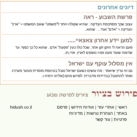
יונים אחרונים
פרשת השבוע - ראה
עצוב שכך מסתכמת הצדקה : שהיא שקולה ויותר ל"משפט" שאם המשפט = "ארץ"
הצדקה = "אדם" ועוד... . שהוא..
למען יידע אחרון צאצאיי.....
פעם הראה לי הזקן זקן אחר, שכל כולו כעין "פקעת" אדם . שהוא כל כך כפוף. עד
שדומה שעוד מעט ופניו נושקים לארץ. אזיי,הו..
אין מסלול עוקף עם ישראל
גם זה צריך שיאמר : מה עושים כשעם ישראל טובל בטינופת מוסרית מנוער מערכיו.
מותר להתאבל בבדידות מדברית. לפרוש מהם [אליהו ירמיה ו..
ראשי
|
אתרי עזר
|
אודות חידוש
|
פרסם
hidush.co.il
באתר
|
הצהרת נגישות
|
מדיניות
פרטיות
|
צור קשר