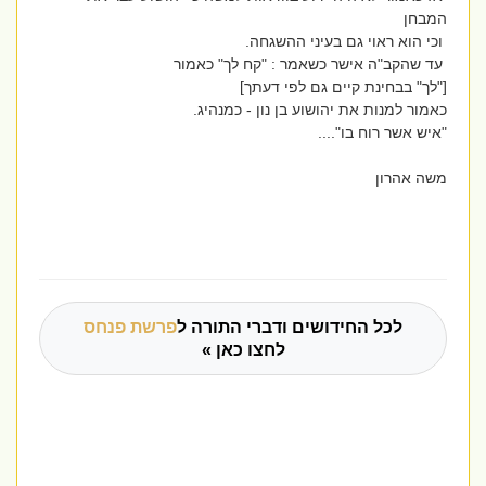
המבחן
וכי הוא ראוי גם בעיני ההשגחה.
עד שהקב"ה אישר כשאמר : "קח לך" כאמור
["לך" בבחינת קיים גם לפי דעתך]
כאמור למנות את יהושוע בן נון - כמנהיג.
"איש אשר רוח בו"....
משה אהרון
לכל החידושים ודברי התורה ל
פרשת פנחס
לחצו כאן »