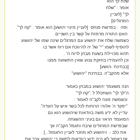
שלח לך הוא
אומר : "שלח
לך" [לעניין
המרגלים]
ופה : בפרשת פנחס [לעניין מינוי יהושע] הוא אומר : "קח לך".
האם התורה מרמזת על קשר בין השניים.
כשמשה שלח את יהושוע עם המרגלים שינה שמו של יהושוע
להוסיף לשמו "י" של יה להיווכח אם רוח אשר בו
תהא מכויילת בשעת מבחן לרוח ה' .
וכן להעמידו בחזקת צנוע שאין התשועה ממנו
[בבחינת -הושע]
אלא מהקב"ה. בבחינת "יהושוע"
הנה משעמד יהושוע במבחן כאמור
ה"לך לך" השתכלל ל :"קח לך"
וכשמשה פונה לקב"ה לאמור :
"יפקד ה' אלוהי הרוחות לכל בשר איש על העדה".
עדיין לא ידע משה בוודאות שיהושוע הוא גם
המועמד הראוי גם בעיני ההשגחה.
שבפרשת המרגלים שיבח ותגמל הקב"ה אך
את כלב - ויהושוע לא מוזכר לעניין התגמול...] .
אז כאמור לא היה ידוע בוודאות למשה כי יהושוע עבר את