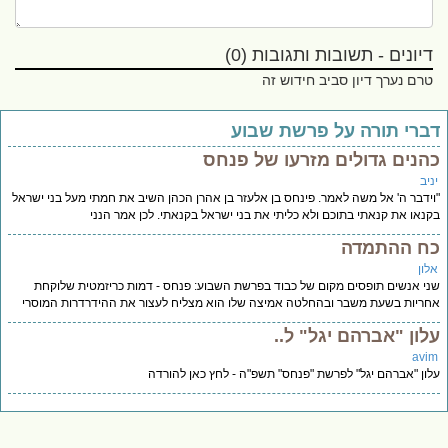
דיונים - תשובות ותגובות (0)
טרם נערך דיון סביב חידוש זה
ברי תורה על פרשת שבוע
הנים גדולים מזרעו של פנחס
יב
ידבר ה' אל משה לאמר. פינחס בן אלעזר בן אהרן הכהן השיב את חמתי מעל בני ישראל
נאו את קנאתי בתוכם ולא כליתי את בני ישראל בקנאתי. לכן אמר הנני
ח ההתמדה
לון
י אנשים תופסים מקום של כבוד בפרשת השבוע: פנחס - דמות כריזמטית שלוקחת
ריות בשעת משבר ובהחלטה אמיצה שלו הוא מצליח לעצור את ההידרדרות המוסרי
לון "אברהם יגל" ל..
avi
ון "אברהם יגל" לפרשת "פנחס" תשפ"ה - לחץ כאן להורדה