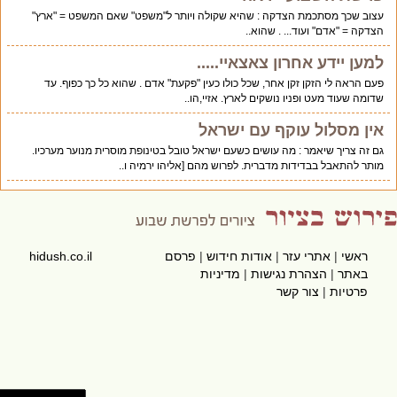
עצוב שכך מסתכמת הצדקה : שהיא שקולה ויותר ל"משפט" שאם המשפט = "ארץ"
הצדקה = "אדם" ועוד... . שהוא..
למען יידע אחרון צאצאיי.....
פעם הראה לי הזקן זקן אחר, שכל כולו כעין "פקעת" אדם . שהוא כל כך כפוף. עד
שדומה שעוד מעט ופניו נושקים לארץ. אזיי,הו..
אין מסלול עוקף עם ישראל
גם זה צריך שיאמר : מה עושים כשעם ישראל טובל בטינופת מוסרית מנוער מערכיו.
מותר להתאבל בבדידות מדברית. לפרוש מהם [אליהו ירמיה ו..
ראשי
|
אתרי עזר
|
אודות חידוש
|
פרסם
hidush.co.il
באתר
|
הצהרת נגישות
|
מדיניות
פרטיות
|
צור קשר