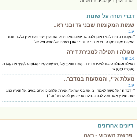
טרם נערך דיון סביב חידוש זה
ברי תורה על שונות
מות המקומות שבני גד ובני רא..
יב
מקנה רב היה לבני ראובן ולבני גד עצום מאד ויראו את ארץ יעזר ואת ארץ גלעד והנה
קום מקום מקנה . ויבאו בני גד ובני ראובן ויאמרו אל משה ואל אל
גולה ו תפילה למכירת דירה
ביהו ח
ילה וסגולה טובה למכירת דירה: אַתָּה הוּא יְיָ אֱלוֹהֵינוּ שֶׁהִקְטִירוּ אֲבוֹתֵינוּ לְפָנֶיךָ אֶת קְטֹרֶת
ַּמִּים בִּזְמַן שׁ
עלת א"י, והמסעות במדבר..
יב
ידבר ה ' אל משה לאמר . צו את בני ישראל ואמרת אלהם כי אתם באים אל הארץ כנען
ת הארץ אשר תפל לכם בנחלה ארץ כנען לגבלתיה " וגו ' (
יונים אחרונים
פרשת השבוע - ראה