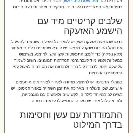
מסודרים כגון
תיק שטח כיבוי אש
, תוכנית כיבוי אש ותוכנית
בטיחות אש המגדירים נהלי פינוי, תפקידים ואחריות בעת חירום.
שלבים קריטיים מיד עם
הישמע האזעקה
ברגע שנשמעת אזעקת אש, יש לעצור כל פעילות שוטפת ולהפעיל
את נוהל החירום שנקבע מראש. יש לוודא שסוגרים דלתות מאחור
(ללא נעילה) כדי לעכב התפשטות עשן ואש, להימנע משימוש
במעליות ולנוע מיד לעבר גרמי המדרגות המוגנים. חשוב לשמור
על שקט יחסי, לדבר בקול ברור ולהנחות את הסובבים לפעול לפי
הסימונים וההנחיות.
במהלך התנועה יש להימנע מחזרה לאחור לצורך איסוף חפצים
אישיים, שכן פעולה זו מאריכה את זמן השהייה באזור המסוכן. יש
לשים לב במיוחד לילדים, לקשישים ולאנשים עם מוגבלויות,
ולוודא שלכל אחד יש מלווה המסייע לו לצאת בבטחה.
התמודדות עם עשן וחסימות
בדרך המילוט