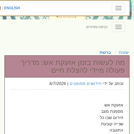
|
ENGLISH
Toggle
navigation
כניסה ומדורים
Toggle
navigation
שונות
ברשת
מה לעשות בזמן אזעקת אש: מדריך
פעולה מיידי להצלת חיים
נכתב על ידי
חידושים ממומנים
| 6/7/2026
אזעקת אש
מסמנת מצב
חירום שבו כל
שנייה קובעת.
התגובה