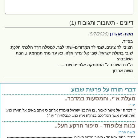
דיונים - תשובות ותגובות (1)
משה אהרון
(5/7/2026)
בס"ד.
הַצִּיבִי לָךְ צִיֻּנִים, שִׂמִי לָךְ תַּמְרוּרִים--שִׁתִי לִבֵּךְ, לַמְסִלָּה דֶּרֶךְ הלכתי הָלָכְתְּ;
שׁוּבִי בְּתוּלַת יִשְׂרָאֵל, שֻׁבִי אֶל־עָרַיִךְ אֵלֶּה. כא עַד־מָתַי תִּתְחַמָּקִין, הַבַּת
הַשּׁוֹבֵבָה:
ה"בת השובבה" התחמקה אלפיים שנה.....
משה אהרון
ברי תורה על פרשת שבוע
עלת א"י, והמסעות במדבר..
יב
ידבר ה ' אל משה לאמר . צו את בני ישראל ואמרת אלהם כי אתם באים אל הארץ כנען
ת הארץ אשר תפל לכם בנחלה ארץ כנען לגבלתיה " וגו ' (
נות צלופחד - סיפור הרקע העל..
שה אהרון
"ד. בנות צלופחד - סיפור הרקע העלום. -----------------------------------------------------