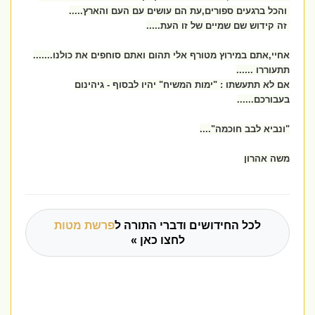
והכל ברגעים ספורים,עת הם עושים עם העם והארץ.....
זה קידוש שם שמיים של זו העת.....
אחיי,אתם במירוץ מטורף אלי תהום ואתם סוחפים את כולנו.......
תתעוררו ......
אם לא תתעשתו : "ימות המשיח" יהיו לבסוף - גיהינום
בעבורכם......
"ונביא לבב חוכמה"....
משה אהרון
לכל החידושים ודברי התורה ל
פרשת מטות
לחצו כאן »