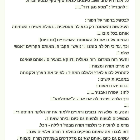
כל אלה היו שוב ושוב סימנים לצאת סוף סוף למסע הגדול
: להבדיל : "מסע מגן דוד".....
לבסוף: בהפוך על הפוך :
העיקשות והאמונה רק בגאולה פאסיבית - גאולת משיח : השחיתה
אותנו בכל מובן....
והמיטו עלינו את כל האסונות האפשריים [גם כיום].
וכך ,עד כי חלילה בזמנו :"נואש" הקב"ה, מאותם הקרויים "אנשי
שלמו".
והעיר רוח ממרום -רוח גאולית ,דווקא בצעירים : אותם שאינם
שומרים תורה ומצוות .
להתחיל לבוא לארץ ולשלם המחיר : לפייס את הארץ ולקנותה
במטבעות קשים :
בדם יזע ודמעות :
לחונן עפרה ואבניה......
וכך הלכה ופרצה לה אט אט - ה"אתחלתא"..
....
והנה, מי שלא היו נכונים וראויים ללמוד את זה הלקח ההיסטורי .
ממשיכים לטעות ולתעות גם כיום וביתר שאת ! .
מדמים להוכיח כי תלמוד תורה מבטל חלילה - הכל.
דעו לכם : מה שאתם מפיקים בתלמוד תורה אלפיים שנה.
עושים גם כיום ,אותם שאינם מדקדקים בשמירת תורה ומצוות .