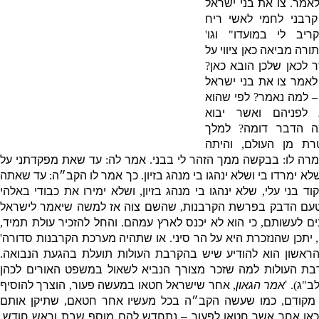
לאמר
.
צו את בני ישראל
רבני לחמי לאשי ריח
ריב לי במועדו
"
וגו
'
ורה מביאה כאן ציווי על
לכאן שלכן הובא כאן
?
אמר צו את בני ישראל
"
למה נאמר
?
לפי שהוא
לפניהם ואשר יבוא
 הדבר דומה
?
למלך
רת מן העולם
,
והיתה
רה לו
:
בבקשה ממך הזהר לי בבני
.
אמר לה
:
עד שאת מפקדתני על
לא ימרדו בי ושלא ינהגו בי מנהג בזיון
.
כך אמר לו הקב״ה
:
עד שאתה
וד בני עלי
,
שלא ינהגו בי מנהג בזיון
,
ושלא ימירו את כבודי באלהי
טעם הדבק בפרשת הקרבנות
,
שהשם צוה אז למשה שיאמר לישראל
ים לעשותם
,
כי הוא לא יכנס לארץ עמהם
.
והחל להזכיר עולת תמיד
,
,
יתכן שהנזכרת היא על הר סיני
.
או שתהיה מערכת הקרבנות סדורה
'
ראשון הוא להודיע שיש בהקרבת העולות תועלת בהגעת הנבואה
.
בת העולות למה שזכר מצורך הנביא לשאול במשפט האורים לכהן
ב
"
ג
).
'
אמר הגאון
,
אחר שישראל חטאו במעשה פעור
,
הוצרך להוסיף
 מקודם
,
כמו שעשה הקב״ה בכל מעשיו אחר חטאם
,
שתיקן אותם
כאן אחר אשר חטאו לפעור – נתחדש להם מוסף שבת וראש חודש
,