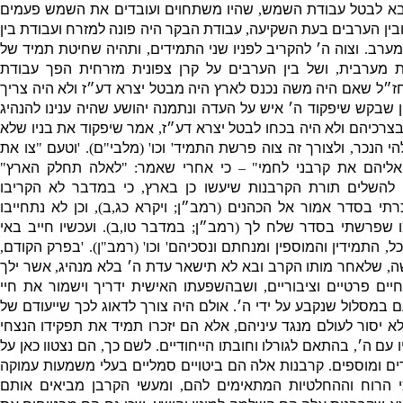
בא לבטל עבודת השמש
,
שהיו משתחוים ועובדים את השמש פעמים
בין הערבים בעת השקיעה
,
עבודת הבקר היה פונה למזרח ועבודת בין
מערב
.
וצוה ה׳ להקריב לפניו שני התמידים
,
ותהיה שחיטת תמיד של
ת מערבית
,
ושל בין הערבים על קרן צפונית מזרחית הפך עבודת
חז״ל שאם היה משה נכנס לארץ היה מבטל יצרא דע״ז ולא היה צריך
ון שבקש שיפקוד ה׳ איש על העדה ונתמנה יהושע שהיה ענינו להנהיג
בצרכיהם ולא היה בכחו לבטל יצרא דע״ז
,
אמר שיפקוד את בניו שלא
הי הנכר
,
ולצורך זה צוה פרשת התמיד
'
וכו
' (
מלבי
"
ם
). '
וטעם
"
צו את
אליהם את קרבני לחמי
" –
כי אחרי שאמר
: "
לאלה תחלק הארץ
"
 להשלים תורת הקרבנות שיעשו כן בארץ
,
כי במדבר לא הקריבו
רתי בסדר אמור אל הכהנים
(
רמב״ן
;
ויקרא כג
,
ב
),
וכן לא נתחייבו
ו שפרשתי בסדר שלח לך
(
רמב״ן
;
במדבר טו
,
ב
).
ועכשיו חייב באי
ל
,
התמידין והמוספין ומנחתם ונסכיהם
'
וכו
' (
רמב
"
ן
). '
בפרק הקודם
,
ה
,
שלאחר מותו הקרב ובא לא תישאר עדת ה׳ בלא מנהיג
,
אשר ילך
ים פרטיים וציבוריים
,
ושבהשפעתו האישית ידריך וישמור את חיי
 במסלול שנקבע על ידי ה׳
.
אולם היה צורך לדאוג לכך שייעודם של
לא יסור לעולם מנגד עיניהם
,
אלא הם יזכרו תמיד את תפקידו הנצחי
 עם ה׳
,
בהתאם לגורלו וחובתו הייחודיים
.
לשם כך
,
הם נצטוו כאן על
ים ומוספים
.
קרבנות אלה הם ביטויים סמליים בעלי משמעות עמוקה
י הרוח וההחלטיות המתאימים להם
,
ומעשי הקרבן מביאים אותם