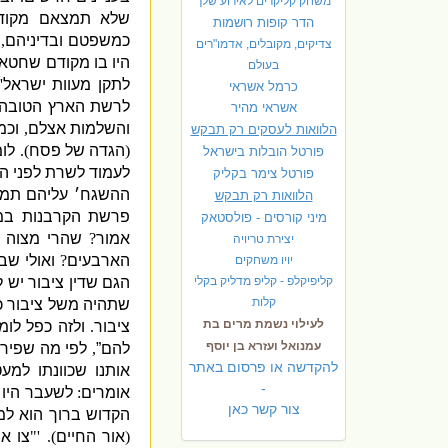
משחק קליקרים לאירוע שלך
שלא תמצאם מקוד
הדר קופות רושמות
כמשפטם ובדיניהם
,
צדיקים, מקובלים, אדמו"רים
היו בו מקודם שחטאו
בעולם
לתקן מעוות ישראל
(
כרמל אשראי
לרשת הארץ הטובה הה
אשראי מהיר
והשלמות אצלם
,
וכמ
הלוואות לעסקים רק תבקש
(
הגדה של פסח
).
לומ
פורטל הובלות בישראל
לעמוד לשרת לפני ה
פ
ורטל צימר בקליק
ההשגח׳ עליהם תמי
הלוואות רק תבקש
פרשת הקרבנות במק
מיני קורסים - פולסטאק
אמור
?
שהרי מצוה 
יצירת טריויה
הארבעים
?
ואולי שב
יויו משחקים
קליפיקלפ - קליפ מדליק בקלי
הגם שדין ציבור יש 
קלות
שתהיה משל ציבור כ
לעילוי נשמת מרים בת
ציבור
.
ולזה כפל לו
עמנואל ועזרא בן יוסף
להם”
,
לפי מה שפירשת
להקדשה או פרסום באתר
אותנו שכוונתו למע
-
אומרים
:
לשעבר היו 
צור קשר כאן
הקדוש ברוך הוא ל
(
אור החיים
). '"
צו א