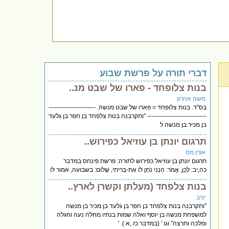
דברי תורה על פרשת שבוע
בנות צלופחד - פארו של שבט מנ..
משה אהרון
בס"ד. בנות צלופחד = פארו של שבט מנשה. -----------------------
----------------------------- "ותקרבנה בנות צלפחד בן חפר בן גלעד
בן מכיר בן מנשה ל
תרגום יונתן בן עוזיאל כפירוש..
אורן מס
תרגום יונתן בן עוזיאל כפירוש לתורה: פרשת פינחס במדבר
כה,יב: לָכֵן, אֱמֹר: הִנְנִי נֹתֵן לוֹ אֶת-בְּרִיתִי, שָׁלוֹם: בשבועה, אמור לו
בנות צלפחד (מעלתן וקשרן לארץ..
יניב
"ותקרבנה בנות צלפחד בן חפר בן גלעד בן מכיר בן מנשה
למשפחת מנשה בן יוסף ואלה שמות בנתיו מחלה נעה וחגלה
ומלכה ותרצה” וגו ' (במדבר כז ,א ). '