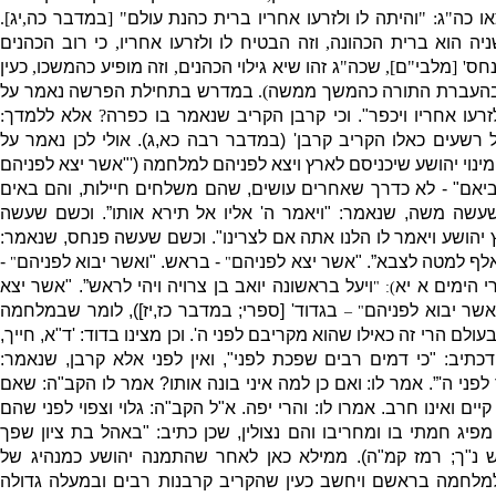
או כה
"
ג
: "
והיתה לו ולזרעו אחריו ברית כהנת עולם
" [
במדבר כ
ה
,
יג
].
יה הוא ברית הכהונה
,
וזה הבטיח לו ולזרעו אחריו
,
כי רוב הכהנים
נחס
' [
מלבי
"
ם
],
שכה
"
ג זהו שיא גילוי הכהנים
,
וזה מופיע כהמשכו
,
כעין
בהעברת התורה כהמשך ממשה
).
במדרש בתחילת הפרשה נאמר על
זרעו אחריו ויכפר
"
.
וכי קרבן הקריב שנאמר בו כפרה
?
אלא ללמדך
:
 רשעים כאלו הקריב קרבן
' (
במדבר רבה כא
,
ג
).
אולי לכן נאמר על
ינוי יהושע שיכניסם לארץ ויצא לפניהם למלחמה
('"
אשר יצא לפניהם
ביאם
" -
לא כדרך שאחרים עושים
,
שהם משלחים חיילות
,
והם באים
שעשה משה
,
שנאמר
: "
ויאמר ה
'
אליו אל תירא אותו”
.
וכשם שעשה
ץ יהושע ויאמר לו הלנו אתה אם לצרינו
".
וכשם שעשה פנחס
,
שנאמר
:
לף למטה לצבא”
. "
אשר יצא לפניהם
-
בראש
. "
ואשר יבוא לפניהם
-
"
"
י הימים א יא
ויעל בראשונה יואב בן צרויה ויהי לראש”
. "
אשר יצא
): "
אשר יבוא לפניהם
בגדוד
' [
ספרי
;
במדבר כז
,
יז
])
,
לומר שבמלחמה
" –
ולם הרי זה כאילו שהוא מקריבם לפני ה
'.
וכן מצינו בדוד
: '
ד
"
א
,
חייך
,
דכתיב
: "
כי דמים רבים שפכת לפני
",
ואין לפני אלא קרבן
,
שנאמר
:
לפני ה
'”.
אמר לו
:
ואם כן למה איני בונה אותו
?
אמר לו הקב
"
ה
:
שאם
יים ואינו חרב
.
אמרו לו
:
והרי יפה
.
א
"
ל הקב
"
ה
:
גלוי וצפוי לפני שהם
מפיג חמתי בו ומחריבו והם נצולין
,
שכן כתיב
: "
באהל בת ציון שפך
 נ
"
ך
;
רמז קמ
"
ה
).
ממילא כאן לאחר שהתמנה יהושע כמנהיג של
מלחמה בראשם ויחשב כעין שהקריב קרבנות רבי
ם ובמעלה גדולה