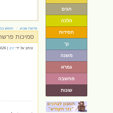
חגים
הלכה
פרשת שבוע
חומש במ
חסידות
סמיכות פרשת 
נך
נכתב על ידי
יניב
| 3/7/2026
משנה
גמרא
מחשבה
שונות