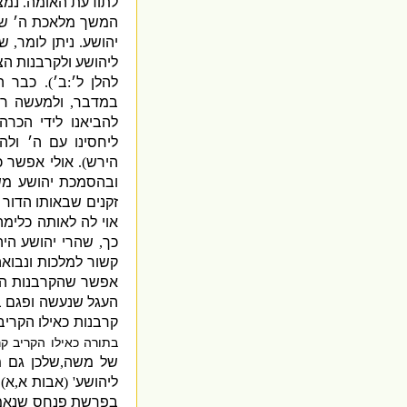
לתודעת האומה
.
נמצ
המשך מלאכת ה׳ ש
יהושע
.
ניתן לומר
,
שע
ליהושע ולקרבנות הצ
להלן ל׳
:
ב׳
).
כבר ה
במדבר
,
ולמעשה ר
להביאנו לידי הכרה
ליחסינו עם ה׳ ולה
הירש
).
אולי אפשר כ
ובהסמכת יהושע מש
זקנים שבאותו הדור 
אוי לה לאותה כלימה
כך
,
שהרי יהושע היה
קשור למלכות ונבוא
אפשר שהקרבנות ה
העגל שנעשה ופגם ב
קרבנות כאילו הקרי
בתורה כאילו הקריב קר
של משה
,
שלכן גם 
ליהושע
' (
אבות א
,
א
.
בפרשת פנחס שנאמר