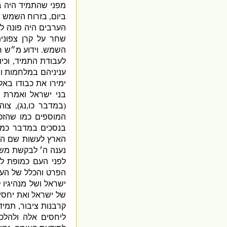
מפני שהתמיד היה 
ביום
,
בזרוח השמש ו
הערבים היה פונה ל
שחר על קרן צפוני
השמש
.
וידוע מ״ש 
לעבודת התמיד
,
וכי
עניניהם במלחמות ו
ימירו את כבודו באל
בני ישראל ואמרת 
(
במדבר כו
,
נג
),
צוה
המוספים כמו שהזכ
בנסכים במדבר כמ
הארץ לעשות שם הכ
נענה ה׳ לבקשת מש
לפני העם כמופת לחי
הפרט והכלל של העם
ישראל ושל מנהיגיו 
של ישראל ואת יחסיו
קרבנות ציבור
,
תמיד
ליחסים אלה ולהלכ