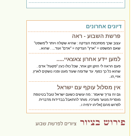
דיונים אחרונים
פרשת השבוע - ראה
עצוב שכך מסתכמת הצדקה : שהיא שקולה ויותר ל"משפט"
שאם המשפט = "ארץ" הצדקה = "אדם" ועוד... . שהוא..
למען יידע אחרון צאצאיי.....
פעם הראה לי הזקן זקן אחר, שכל כולו כעין "פקעת" אדם .
שהוא כל כך כפוף. עד שדומה שעוד מעט ופניו נושקים לארץ.
אזיי,הו..
אין מסלול עוקף עם ישראל
גם זה צריך שיאמר : מה עושים כשעם ישראל טובל בטינופת
מוסרית מנוער מערכיו. מותר להתאבל בבדידות מדברית.
לפרוש מהם [אליהו ירמיה ו..