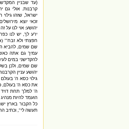
(
עד שבניין המקדש
קרבנות
.
אולי גם י
ישראל
,
שזהו גילוי 
זכאי יוצא מירושלים
יהושע
:
אוי לנו על ז
ירע לך
,
יש לנו כפ
חפצתי ולא זבח
"' (
א
שם שמים
,
להביא ה
עמיך גם אתה כאש
להקדישני במים לעי
שם שמים
,
ולכן בשל
יהושע עניין הקרבנות
גילוי כסא ה
'
בעולם
את כסא ה
'
בעולם
,
כ
ה
'
למלך תחת דויד א
הועמד להיות מנהיג
כל הקבור בארץ ישר
תעשה לי
",
וכתיב ה