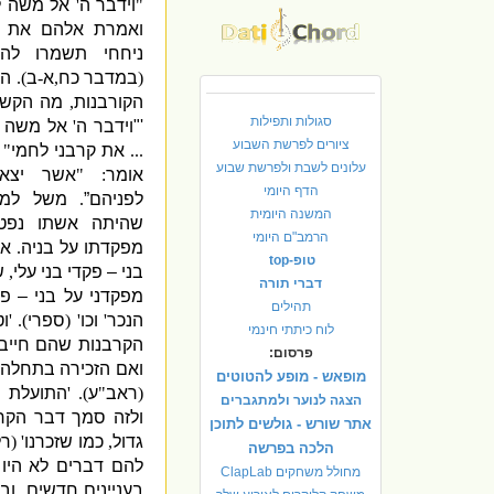
"
וידבר ה
'
אל משה 
ואמרת אלהם את ק
ניחחי תשמרו להק
(
במדבר כח
,
א
-
ב
).
הת
הקורבנות
,
מה הקשר 
סגולות ותפילות
'"
וידבר ה
'
אל משה ל
ציורים לפרשת השבוע
...
את קרבני לחמי
 –
עלונים לשבת ולפרשת שבוע
אומר
: "
אשר יצא 
הדף היומי
לפניהם”
.
משל למה
המשנה היומית
שהיתה אשתו נפט
הרמב"ם היומי
מפקדתו על בניה
.
אמ
טופ-top
בני – פקדי בני עלי
,
ש
דברי תורה
מפקדני על בני – פק
תהילים
הנכר
'
וכו
' (
ספרי
). '
ו
לוח כיתתי חינמי
הקרבנות שהם חייב
פרסום:
ואם הזכירה בתחלה
מופאש - מופע להטוטים
(
ראב
"
ע
). '
התועלת ה
הצגה לנוער ולמתגברים
ולזה סמך דבר הקר
אתר שורש - גולשים לתוכן
גדול
,
כמו שזכרנו
' (
רל
הלכה בפרשה
להם דברים לא היו
מחולל משחקים ClapLab
בעניינים חדשים
.
וב