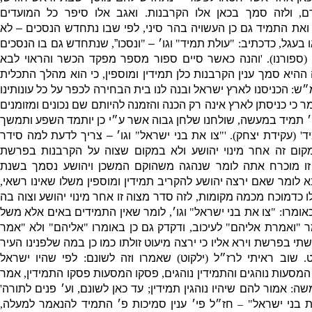
ם
,
ולזה סמך בכאן אלו הקרבנות
.
ואגב אלו סיפר כל המועדים
ואת התמיד גם כן העשויה בהר סיני
,
לפי שבו נתחדש הנסכים – לא
 בעגל
,
כדכתיב
: "
עולת תמיד
"
וגו׳ –
"
ונסכו”
,
שנתחדש גם בו הנסכים
' 
ספורנו
). '
והנה כאשר סיים ספור מספר מפקד הכשר והראוי לבא
יא סמך ענין הקרבנות כלן תמידין ומוספין
,
כי הוא מהלך התכלית
״ש
:
הכניסנו לארץ ישראל ובנה לנו בית הבחירה לכפר על כל עונותינו
ר כי כניסתן לארץ אינה רק הכנה והזמנה להיותם שם נכונים ומזומנים
׳ תמיד במעשה
,
שולחנו שלחן גבוה אשר ע״י כן יותמד השפע ותמשך
ד
' (
עקידת יצחק
). '"
צו את בני ישראל
"
וגו׳ – צריך לדעת למה סידר
ום זה אחר מינוי יהושע ולא במקום שצוה על הקרבנות בפרשת
זו מוכרח אתה לומר שנהגה משהוקם המשכן ויהושע נסמך בשנת
א לומר שאם ירצה יהושע להקריב תמידין ומוספין משלו שאינו רשאי
,
לו כדמוכח מכמה מקומות
,
לזה סדר מצוה זו אחר מינוי יהושע וצוה בה
אומרו
: "
צו את בני ישראל
"
וגו׳
,
לומר שאין התמידים באים אלא משל
מר
"
ואמרת אליהם
"
לעיכוב
,
ודקדק גם כן באומרו
"
אליהם
"
ולא
"
אמר
י בפרשת וירא אליו כי ירצה מיעוט זולתו כמו כן במה שלפנינו העיר
ט
.
שוב ראיתי לרז״ל
(
ילקוט
)
שאמרו וזה לשונם
:
לפי שהיו ישראל
המסעות נוהגים והתמידין נוהגים
,
פסקו המסעות פסקו התמידין
,
אמר
משה
:
אמור להם שיהיו נוהגין תמידין
;
עד כאן לשונם
,
וע׳ פנים לתורה
'
ת בני ישראל
" –
חז״ל פי׳ ענין סמיכות פ׳ התמיד להנאמר למעלה
,