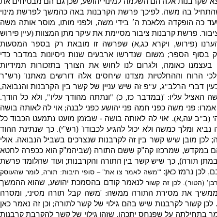
א שקרבנות אלה הם השלמה למינוי יהושע
,
שכן גם הם מבטיחים את
התחיל בה משה
.
לפיכך פרשת הקרבנות באה כהמשך לפרשת מינוי
ד כה הופקדה מלאכת ה׳ בידי משה
,
ולפני מותו
,
מוסר אותה משה
יבור
.
פרשת קרבנות ציבור מסיימת את עיקר מתן המצוות
(
עיין פירוש
ערנו
(
פירוש
,
ויקרא כג
,
א
)
שפרשה זו מובאת רק בספר המסעות
ק בסוף הספר
;
משום שנדרשו ארבעים שנות ניסיונות במדבר כדי
 בעצמנו כאומה
,
ולגרום לנו לחוש את הצורך בתזכורות תמידיות
לכי הרוח וההחלטיות מצדנו שיחסים אלה דורשים מאתנו
' (
רש
"
ר
עין דברי הרלב
"
ג
,
ע
"
פ זה שיש עניין של קשר בין הקרבנות והנבואה
,
ה האציל עליו
: '
(
במדבר כז
,
כ
) "
ונתתה מהודך עליו
",
ולא כל הודך
.
אמרו
:
פני משה כפני חמה פני יהושע כפני לבנה
;
אוי לה לאותה בושה
' (
ב
"
ב עה
,
א
). '
אוי לה לאותה בושה
-
שבזמן מועט נתמעט הכבוד כל
 נביא ומלך כמשה ולא יכול להגיע לכבודו
' (
רש
"
י
).
כך שנתינת ההוד
ה
;
לכן מובן שיש קשר בין זה לקרבנות שנצרכים בשביל הנבואה
.
אולי
ם במקדש
,
שמרכזו קה
"
ק ששם התורה
(
שביהמ
"
ק הוא ככפרה לחטא
מתן תורה
),
כך שיש קשר בין התורה והקרבנות
;
ועוד שהלומד פרשת
בם
,
לכן נרמז כאן
:
'"
משה לאמר צו את
סופי תיבות
תורה
לומר שהעוסק
,
:
" –
לנאמר קודם בהסמכת יהושע
,
שהוא ההמשך
בן
הטור
לכן זה קשור
).
' (
ממשיך את מסירת התורה ממשה
: '
משה קבל תורה מסיני
,
ומסרה
)
לכן קשור לקרבנות שיש בהם גילוי של קשר לתורה
;
וכן זה נאמר כאן
 בתחילתה על שפנחס יתכהן
,
שזהו גילוי של קשר להקרבת קרבנות