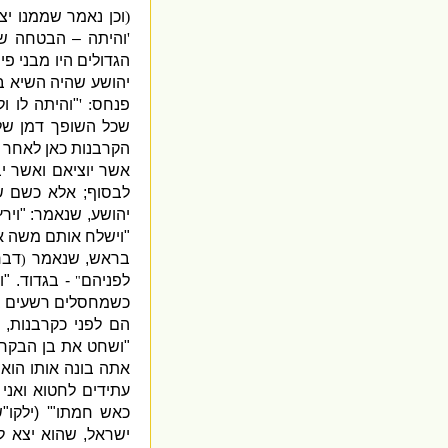
(
וכן נאמר שממנו יצ
'
והיתה – הבטחה שנ
הגדולים היו מבני פי
יהושע שהיה השיא 
פנחס
: '
"
והיתה לו ול
שכל השופך דמן של
הקרבנות כאן לאחר מ
אשר יוציאם ואשר י
לבסוף
;
אלא כשם 
יהושע
,
שנאמר
: "
ויר
"
וישלח אותם משה א
בראש
,
שנאמר
דבר
(
לפניהם
-
בגדוד
. "
ו
"
כשמחסלים רשעים בע
הם לפני כקרבנות
,
"
ושחט את בן הבקר 
אתה בונה אותו הוא ק
עתידים לחטוא ואני 
כאש חמתו
"' (
ילקו
"
ש
ישראל
,
שהוא יצא ל