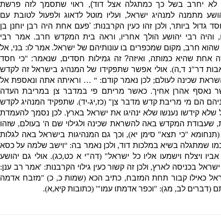
 לא יחרב בשל כך כמתגלה אצל דוד
),
ראוי שתסמך לזה פרשת
הושע מתמנה למנהיג ישראל
,
ועליו מוטל לדאוג ולפעול לטובת עם
חסד גדול ביותר
,
ולכן זהו כעין הקרבנות
: '
פעם אחת היה רבן יוחנן בן
,
והיה רבי יהושע הולך אחריו
,
וראה בית המקדש חרב
.
אמר רבי
ה שהוא חרב
,
מקום שמכפרים בו עונותיהם של ישראל
.
אמר לו
:
בני
,
אל
רה אחת שהיא כמותה
,
ואיזה
?
זה גמילות חסדים
,
שנאמר
:
"
כי חסד
בות דר
"
נ ד
,
ה
).
אולי אפשר שתפקידו של המנהיג בישראל זה לקדש
שראת שכינה לעולם
;
לכן נאמר קודם
: “ …
וראיתה אתה ונאספת אל
ר נאסף אהרן אחיך
.
כאשר מריתם פי במדבר צן במריבת העדה
ניהם הם מי מריבת קדש מדבר צן
" (
כז
,
יג
-
יד
).
שתפקיד המנהיג לקדש
 שלא קידשו נענשו שלא ינהיגו את ישראל בארץ
.
לכן נסמך להעמדת
,
שעבודת המקדש באה להשראת שכינה ולגילוי שם ה
'
בעולם
,
שזהו
(
תנחומא
"
כי תצא
"
סימן יא
),
וכך גם המנהיגות בישראל באה לגלות
מו שמתגלה בשיא במלכות דוד
,
ולכן נאמר בה
: “
וישב שלמה על כסא
ביו ויצלח וישמעו אליו כל ישראל
" (
דה
"
י א כט
,
כג
).
אולי גם יהושע
 ישראל בכניסה לארץ
,
ולכן זה קשור כעין גילוי הקרבנות
: '
אמר רב ענן
:
אל כאילו קבור תחת המזבח
,
כתיב הכא
(
שמות כ
,
כ
)
"
מזבח אדמה
תם
(
דברים לב
,
מג
)
: "
וכפר אדמתו עמו
"' (
כתובות קיא
,
א
).