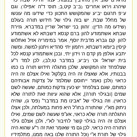
;
שיהרג ויראו אחרים
ב
ב קיט
ב
תוס
ד“ה
אפילו
וגם
').
'
'
;
,
"
' (
ע
פ תרגום יב
ע שהמקושש התכוון כדי שידעו מה עונשו
"
"
של מחלל שבת
יש בזה גילוי של חידוש תורה בעולם
,
שידעו מה הדין
והוון בני ישראל שריין במדברא
גזירת
,
): '
(
שבתא אשתמודע להון ברם קנסא דשבתא לא אשתמודע
להון
קם גברא מדבית יוסף
אמר במימריה אזיל ואתלוש
,
.
קיסין ביומא דשבתא
ויחמון יתי סהדיא ויתנון למשה
ומשה
;
,
יתבע אולפן מן קדם ה
וידון יתי
ובכן אשתמודע קנסא לכל
,
'
בית ישראל
וכו
יב
ע
במדבר טו
לב
.
לכן למד ר”ע
)
,
;
"
' (
'
שצלפחד זהו המקושש
,
שלכן מתגלה חידוש תורה בו כמו
בבנותיו
,
אלא שאצלו זה היה בקלקול ואילו אצלם זה היה
כראוי
(
ולכן נאמר ייחוסם שמלמד על צדקות אבותיהם
כמותם
,
שגם בצלפחד יש כעין צדקות כמותם
,
שעשה לשם
שמים
[
ובגילוי תורה
],
אלא שהוא עיוות זאת לתורה שלא
כראוי
).
וזה בגילוי של “אבינו מת במדבר”
(
פס
'
ג
),
שהיה
ניתוק מא”י
,
שהתורה בחו”ל היא פחות במעלתה
,
ולכן אצלו
התגלתה תורה שלא כראוי
,
אע”פ שעשה לשם שמים
,
ואילו
אצלם זה היה בגילוי קשר לחיבור לא”י
,
ולכן אצלם גילוי
התורה היה כראוי
.
לכן גם מי שאומר זאת זה ר”ע שהוא היה
גילוי של תורת א”י
(
וכל התורה שלנו באה ממנו
,
מתלמידיו