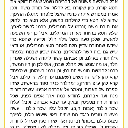
אבל בשמיעה פשוטה של דבריהם נשמע שאמרו דווקא את
חטא קורח
,
כיון שקורח בא לחלוק על תורת משה
,
ולכן
אמרו במפורש את זה כרמז שאצל צלפחד מתגלה ההיפך
,
שהוא לא חטא כדי להילחם במשה
,
אלא חטא כדי לחזק
את תורת משה
(
ונרמז על המרגלים
,
כרמז לקשר לארץ
,
שלא חטא בהיותו מעדת המרגלים
,
אבל כן יש השפעה
למעשיו
,
שלכן טעה בשל גילוי חו”ל
;
ולדעה שחטא כדי
שידעו שהתורה עדיין חלה לאחר חטא המרגלים
,
אז ודאי
שיש גם בזה קשר למרגלים
).
נראה שכיון שבנות צלפחד
גילו תורה בעולם
,
וכן אביהם קשור לתורה
(
שגילה שעדיין
חלה
,
או מה עונשו של מחלל שבת
),
אולי לכן הן היו חמשה
,
כרמז לחמשת חומשי התורה
;
וכן נרמז בשמותן
,
שצלפחד
קרא להן ע
"
ש החומשים
(
שאמנם עדיין לא היו כולם
,
אבל
קרא להן ע
"
פ רוה
"
ק
): "
מחלה
"
כנגד ספר בראשית
,
שזה
ו
ספרם של האבות
,
ונאמר על אברהם אבינו
: '
עשרה דורות
מנח ועד אברהם
,
להודיע כמה ארך אפים לפני
ו
,
שכל
הדורות היו מכעיסין ובאין
,
עד שבא אברהם וקבל
[
עליו
]
שכר כולם
' (
אבות ה
,
ב
). '
וקבל עליו שכר כולם
-
עשה
מעשים טובים כנגד מה שהיה ראוי שיעשו כולם
,
לפיכך
ניצולו כולם בזכותו
' (
ברטנורא
),
שזהו כעין שמחל לדורות
שקדמו לו
,
שנצלו בזכותו
,
וזהו מחלה לשון מחילה
;
וכן ה
'