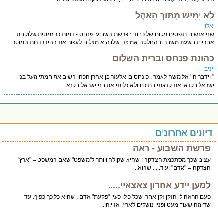
א יָמִישׁ מִתּוֹךְ הָאֹהֶל
לון
י אנשים תופסים מקום של כבוד בפרשת השבוע: פנחס - דמות כריזמטית שלוקחת
ריות בשעת משבר ובהחלטה אמיצה שלו הוא מצליח לעצור את ההידרדרות המוסר
הונת פנחס וברית השלום
יב
וידבר ה ' אל משה לאמר . פינחס בן אלעזר בן אהרן הכהן השיב את חמתי מעל בני
ראל בקנאו את קנאתי בתוכם ולא כליתי את בני ישראל בקנא
יונים אחרונים
פרשת השבוע - ראה
עצוב שכך מסתכמת הצדקה : שהיא שקולה ויותר ל"משפט" שאם המשפט = "ארץ"
הצדקה = "אדם" ועוד... . שהוא..
למען יידע אחרון צאצאיי.....
פעם הראה לי הזקן זקן אחר, שכל כולו כעין "פקעת" אדם . שהוא כל כך כפוף. עד
שדומה שעוד מעט ופניו נושקים לארץ. אזיי,הו..