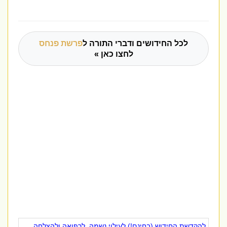
לכל החידושים ודברי התורה ל
פרשת פנחס
לחצו כאן »
להקדשת החידוש (בחינם!) לעילוי נשמה, לרפואה ולהצלחה