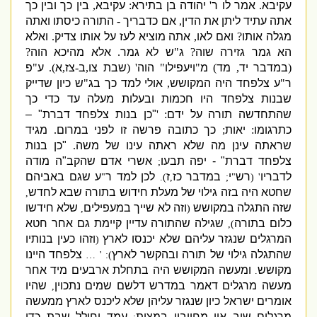
עקיבא
.
אמר לו ר
'
יהודה בן בתירא
:
עקיבא
,
בין כך ובין כך
אתה עתיד ליתן את הדין
,
אם כדבריך
-
התורה כיסתו ואתה
מגלה אותו
?
ואם לאו
,
אתה מוציא לעז על אותו צדיק
.
ואלא
הא גמר גזירה שוה
?
ג
"
ש לא גמר
.
אלא מהיכא הוה
?
(
במדבר יד
,
מד
)
מ
"
ויעפילו
"
הוה
' (
שבת צו
,
ב
-
צז
,
א
).
ע
"
פ
ר
"
ע צלפחד היה המקושש
,
אולי למד כך בג
"
ש כיון שדייק
שבנות צלפחד היו חכמות ובעלות מעלה עד כדי כך
שהתחדשה תורה על ידם
: '
"
כן בנות צלפחד דברת
" –
כתרגומו
:
יאות
;
כך כתובה פרשה זו לפני במרום
.
מגיד
שראתה עינן מה שלא ראתה עינו של משה
.
"
כן בנות
צלפחד דברת
" -
יפה תבעו
אשרי אדם שהקב
"
ה מודה
;
לדבריו
רש
י
במדבר כז
ז
לכן למד ר
ע שגם באביהם
"
).
,
;
"
' (
שחטא היה בזה גילוי של מעלת חידוש בתורה שבא לחדש
,
שזה התגלה במקושש
וזה לא שייך במעפילים
שלא חידשו
,
(
כלום בתורה
שגילה שהתורה עדיין קיימת גם אחר חטא
),
המרגלים שנגזר עליהם שלא יכנסו לארץ
וזהו כעין בנותיו
(
שהתגלה גילוי של תורה ובהקשר לארץ
צלפחד היינו
): ' …
מקושש
ומעשה המקושש היה בתחלת ארבעים מיד אחר
.
מעשה מרגלים דאמר במדרש דלשם שמים נתכוין
שהיו
,
אומרים ישראל כיון שנגזר עליהן שלא ליכנס לארץ ממעשה
מרגלים שוב אין מחויבין במצות
עמד וחילל שבת כדי