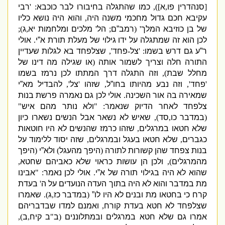
[
סנהדרין פו
,
א
]),
כמו שהתגלה בחיבורו לבר כוכבא
: '
רבי
עקיבא חכם גדול מחכמי משנה היה
,
והוא היה נושא כליו
של בן כוזיבא המלך
' (
רמב”ם
;
הל
'
מלכים ומלחמות יא
,
ג
);
לכן הוא זה שמתגלה על ידו גילוי של מעלת תורת א”י
.
אולי
ר”ע גם דרש בשמו
: '
צל
-
פחד
',
שצלפחד בא לגלות שעדיין
התורה חלה וצריך לשמור אותה
(
או שגילה מה דינו של
מחלל שבת
),
וזה התגלה דרך המתתו לכן נרמז בשמו
'
פחד
',
וזה נבע מהיותו בחו”ל
,
שזהו
'
צל
',
להבדיל מא”י
שמאירה בה אור השכינה
.
אולי לכן גם נאמרה פרשת בנות
צלפחד לאחר הדיוק שנאמר
: "
ולא נותר מהם איש
"
(
במדבר כו
,
סד
),
שאיש לא נשאר אבל הנשים נשארו כיון
שלא חטאו במרגלים
,
שזהו כרמז שהנשים לא היו חוטאות
כגברים
,
שלא חטאו בעגל ובמרגלים
,
שזה יסוד ללימוד על
בנות צפחד שהן קשורות לתורה
(
היפך מהעגל
)
ולא”י
(
היפך
מהמרגלים
),
ולכן הן עושות כראוי שלא כאביהם שחטא
,
שהוא לא היה בגילוי תורה של א”י
.
אולי לכן נאמר
: "
אבינו
מת במדבר והוא לא היה בתוך העדה הנועדים על ה
'
בעדת
קרח כי בחטאו מת ובנים לא היו לו”
(
במדבר כז
,
ג
)
.
שאמרו
שצלפחד לא חטא בעדת קורח
,
ואמנם למדו שבדבריהם
אמרו גם שלא חטא במרגלים ובמתלוננים
(
ב
"
ב קיח
,
ב
),