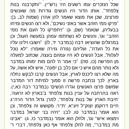
שכל הנזכרים עמו רשעים היו
' (
רש
"
י
). '
"
ותקרבנה בנות
צלפחד
"
.
אותו הדור היו הנשים גודרות מה שאנשים
פורצים
,
שכן את מוצא שאמר להן אהרן
(
שמות לב
,
ב
)
:
"
פרקו נזמי הזהב אשר באזני נשיכם
",
ולא רצו הנשים ומיחו
בבעליהן
,
שנאמר
(
שם
,
ג
): "
ויתפרקו כל העם את נזמי
הזהב
"
וגו
'
,
והנשים לא נשתתפו עמהן במעשה העגל
;
וכן
במרגלים שהוציאו דבה
(
במדבר יד
,
לו
)
: "
וישובו וילינו עליו
את כל העדה
",
ועליהם נגזרה גזירה שאמרו
: "
לא נוכל
לעלות”
,
אבל הנשים לא היו עמהם בעצה
,
שכתוב למעלה
מן הפרשה
(
כו
,
סה
): "
כי אמר ה
'
להם מות ימותו במדבר
ולא נותר מהם איש כי אם כלב בן יפונה
",
איש ולא אשה
,
על
מה שלא רצו ליכנס לארץ
,
אבל הנשים קרבו לבקש נחלה
בארץ
.
לכך נכתבה פרשה זו סמוך למיתת דור המדבר
שמשם פרצו האנשים וגדרו הנשים
' (
במדבר רבה כא
,
י
).
ראה בהרחבה על עניין בנות צלפחד ב
'
בארץ לא זרועה
',
'
חיבת הארץ של בנות צלפחד
',
למרן גדול הדור הרה
"
ג
חיים דרוקמן זצוק
"
ל זיע
"
א
. '
ת
"
ר
:
מקושש זה צלפחד
,
וכן
הוא אומר
(
במדבר טו
,
לב
)
: "
ויהיו בני ישראל במדבר
וימצאו איש
"
וגו
',
ולהלן הוא אומר
(
במדבר כז
,
ג
)
: "
אבינו
מת במדבר
",
מה להלן צלפחד אף כאן צלפחד
,
דברי ר
'