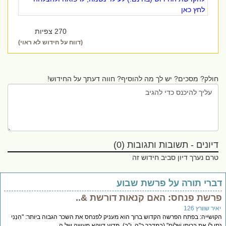
לחץ כאן
270 צפיות
(דווח על חידוש לא ראוי)
חולק? מסכים? יש לך מה להוסיף? חווה דעתך על החידוש!
דיונים - תשובות ותגובות (0)
טרם נערך דיון סביב חידוש זה
ברי תורה על פרשת שבוע
רשת פנחס: האם קנאות דורשת &..
יר שוורץ 126
ושייה: בפתח הפרשה הקדוש ברוך הוא מעניק לפנחס את השכר הגבוה ביותר: "הִנְנִי
תֵן לוֹ אֶת בְּרִיתִי שָׁלוֹם" (במדבר כ"ה, י"ב). מדוע דווקא מעשה של ה