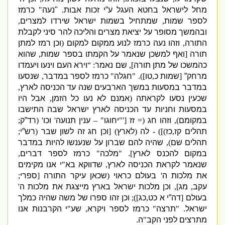
מחל לישראל בחטא העגל ע”י זכות אבות
.
"
נעה
"
כרמז
לספר שמות
,
שמתחיל בשמות ישראל שירדו למצרים
,
ובהמשך מסופר על יציאת מצרים והליכה להר סיני לקבלת
התורה
,
וזהו נעה כרמז לנוע ממקום למקום
(
ו
כן רמז למתן
תורה
[
ואף למשכן שנאמר על הקמתו בספר שמות
,
שהוא
כהמשכו של מתן תורה
],
שם נאמר
: “
וירא העם וינעו ויעמדו
מרחק”
[
שמות כ
,
טו
]). "
חגלה
"
כרמז לספר במדבר
,
שנסעו
במדבר במסעות במשך הארבעים שנה עד הכניסה לארץ
,
שכעין נסעו לקראתה
(
אמנם לא נעו כל הזמן
,
אבל היו
במסעות וחניות עד הכניסה לארץ ישראל שבה התישבו
במקומם
),
וזהו חג
(=
זז
['"
יחוגו
" –
ענין תנועה
'
וכו
' (
רד”ק
;
תהלים קז
,
כז
)]) -
לה
(
לארץ
) [
וכן חג זה לשון שבר
(
רש”י
;
תהלים שם
),
שהיה להם שברון על שנענשו להיות במדבר
במקום להכנס לארץ
]. "
מלכה
"
כרמז לספר דברים
,
שנאמר לקראת הכניסה לארץ
,
שדווקא בא
"
י אנו מקימים
את מלכות ה
'
בעולם כראוי
(
שכאן עיקר התורה
[
ספרי
;
עקב
,
מג
],
וכן מלכות ישראל בארץ מייצגת את מלכות ה
'
בעולם
[
דה”י א כט
,
כג
]);
וכן זהו ספרו של משה שהיה כמלך
ישראל
. "
תרצה
"
כרמז לספר ויקרא
,
שע
"
י הקרבנות אנו
מתרצים לפני הקב
"
ה
.