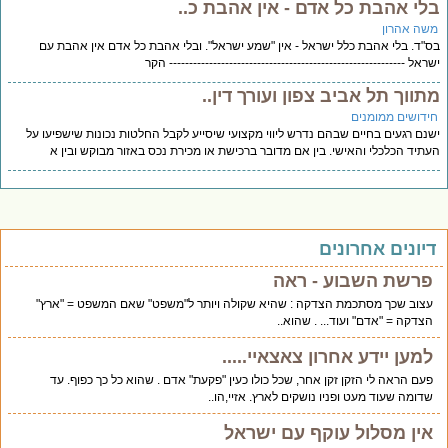
לי אהבת כל אדם - אין אהבת כ..
שה אהרון
"ד. בלי אהבת כלל ישראל - אין "שמע ישראל". ובלי אהבת כל אדם אין אהבת עם
ראל ----------------------------------------------------------- הקר
תווך תל אביב צפון ועורך דין..
ידושים ממומנים
נם רגעים בחיים שבהם נדרש ליווי מקצועי שיסייע לקבל החלטות נכונות שישפיעו על
תיד הכלכלי והאישי. בין אם מדובר ברכישת או מכירת נכס באזור מבוקש ובין א
יונים אחרונים
פרשת השבוע - ראה
עצוב שכך מסתכמת הצדקה : שהיא שקולה ויותר ל"משפט" שאם המשפט = "ארץ"
הצדקה = "אדם" ועוד... . שהוא..
למען יידע אחרון צאצאיי.....
פעם הראה לי הזקן זקן אחר, שכל כולו כעין "פקעת" אדם . שהוא כל כך כפוף. עד
שדומה שעוד מעט ופניו נושקים לארץ. אזיי,הו..
אין מסלול עוקף עם ישראל