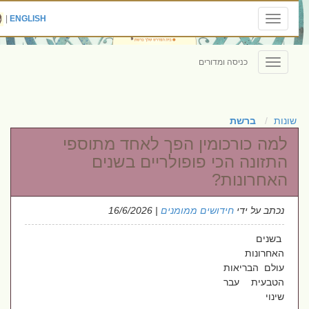
|
ENGLISH
Toggle
navigation
כניסה ומדורים
Toggle
navigation
שונות
ברשת
למה כורכומין הפך לאחד מתוספי
התזונה הכי פופולריים בשנים
האחרונות?
נכתב על ידי
חידושים ממומנים
| 16/6/2026
בשנים
האחרונות
עולם הבריאות
הטבעית עבר
שינוי